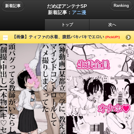
だめぽアンテナSP
Ranking
新着記事
新着記事：
アニ漫
トップ
次へ
【画像】ティファの水着、腹筋バキバキでエロい
(PickUP!)