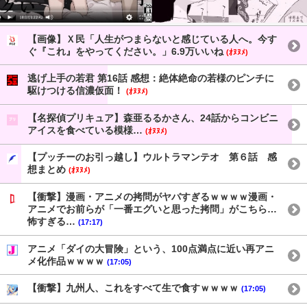
【画像】Ｘ民「人生がつまらないと感じている人へ。今す
ぐ『これ』をやってください。」6.9万いいね
(ｵﾇﾇﾒ)
逃げ上手の若君 第16話 感想：絶体絶命の若様のピンチに
駆けつける信濃仮面！
(ｵﾇﾇﾒ)
【名探偵プリキュア】森亜るるかさん、24話からコンビニ
アイスを食べている模様…
(ｵﾇﾇﾒ)
【プッチーのお引っ越し】ウルトラマンテオ 第６話 感
想まとめ
(ｵﾇﾇﾒ)
【衝撃】漫画・アニメの拷問がヤバすぎるｗｗｗｗ漫画・
アニメでお前らが「一番エグいと思った拷問」がこちら…
怖すぎる…
(17:17)
アニメ「ダイの大冒険」という、100点満点に近い再アニ
メ化作品ｗｗｗｗ
(17:05)
【衝撃】九州人、これをすべて生で食すｗｗｗｗ
(17:05)