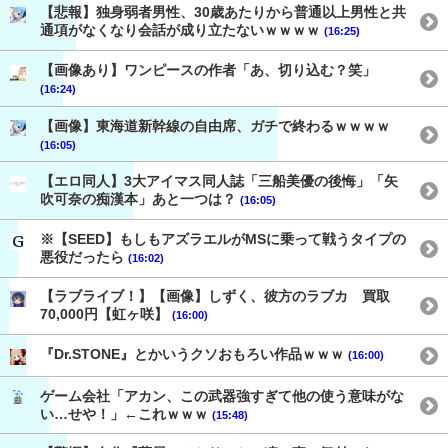
【悲報】独身弱者男性、30歳あたりから普通以上男性と共
通項がなくなり会話が成り立たないｗｗｗｗ
(16:25)
【画像あり】ワンピースの作者「あ、切り込む？笑」
(16:24)
【画像】東海道新幹線の自由席、ガチで終わるｗｗｗｗ
(16:05)
【エロ同人】3大アイマス同人誌「三船美優の後悔」「矢
吹可奈の痴漢本」あと一つは？
(16:05)
※【SEED】もしもアズラエルがMSに乗って戦うタイプの
悪役だったら
(16:02)
【ラブライブ！】【画像】しずく、彼方のラブカ 買取
70,000円【虹ヶ咲】
(16:00)
『Dr.STONE』とかいうクソおもろい作品ｗｗｗ
(16:00)
ゲーム会社「アカン、この武器強すぎて他の使う意味がな
い…せや！」←これｗｗｗ
(15:48)