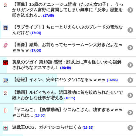
【画像】15歳のアニメージュ読者（たぶん女の子）、うっ
かりガンダム富野に質問してしまい無事に『反米』思想を
叩き込まれる…
(17:05)
【ラブライブ！】ちゅーとりえらいぶのブレードの電池な
んだけど
(17:00)
【画像】結局、お前らってセーラームーン大好きだよなｗ
ｗｗｗｗ
(17:00)
黄泉のツガイ 第18話 感想：顔以上に声も怪しいから誤解
されがちなアスマさん！
(16:49)
【悲報】イオン、完全にヤケクソになるｗｗｗｗ
(16:45)
【動画】ルビィちゃん、浜田雅功に首を絞められたせいで
段々おかしな仕事が増える
(16:35)
『ヤニねこ』【衝撃動画】ヤニねこさん、凄すぎるｗｗｗ
ｗこれは…
(16:30)
遊戯王OCG、ガチでシコらせにくる
(16:29)