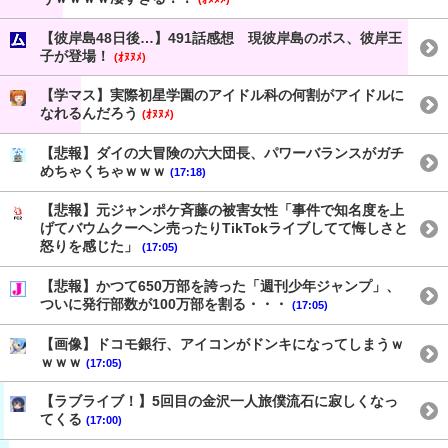
【彼岸島48日後…】491話感想 現彼岸島のボス、彼岸王
子が登場！
(ｵﾇﾇﾒ)
【学マス】実際初星学園のアイドル科の何割がアイドルに
なれるんだろう
(ｵﾇﾇﾒ)
【悲報】ダイの大冒険の六大団長、パワーバランスがガチ
めちゃくちゃｗｗｗ
(17:18)
【悲報】元ジャンポケ斉藤の被害女性「事件で知名度を上
げてバウムクーヘン売ったりTikTokライブしてて悔しさと
怒りを感じた」
(17:05)
【悲報】かつて650万部を誇った「週刊少年ジャンプ」、
ついに発行部数が100万部を割る・・・
(17:05)
【画像】ドコモ銀行、アイコンがドンキになってしまうｗ
ｗｗｗ
(17:05)
【ラブライブ！】5回目の金沢一人旅僕流石に寂しくなっ
てくる
(17:00)