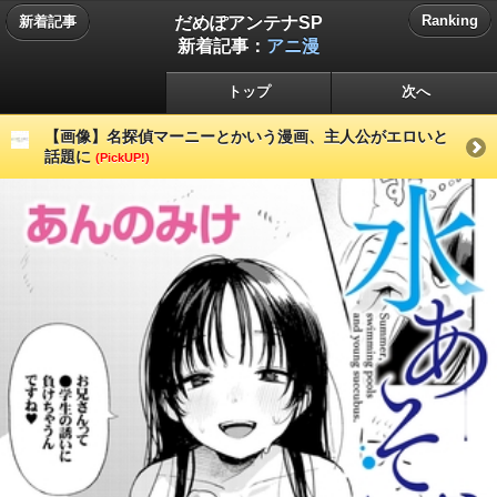
だめぽアンテナSP
Ranking
新着記事
新着記事：
アニ漫
トップ
次へ
【画像】名探偵マーニーとかいう漫画、主人公がエロいと
話題に
(PickUP!)