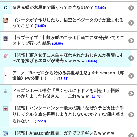
※月光蝶が木星まで届くって本当なのか？
(16:02)
ゴジータが子作りしたら、悟空とベジータの子が産まれる
ってこと？
(16:00)
【ラブライブ！】虹ヶ咲のコラボ目当てに30分歩いてミニ
ストップ行った結果
(16:00)
【悲報】頂き女子に人生を狂わされたおじさんが復讐にす
べてを捧げるヱロゲが発売ｗｗｗｗｗ
(15:55)
アニメ『Re:ゼロから始める異世界生活』4th season《奪
還編》PV公開！！！！
(15:51)
ドラゴンボール悟空「早くセルにトドメを刺せ！」悟飯
「わかりましたお父さん」←これｗｗｗ
(15:48)
【悲報】ハンターハンター最大の謎「なぜクラピカは子作
りしてクルタ族を再興しようとしないのか？」👉️誰も答え
られない…
(15:29)
【悲報】Amazon配達員、ガチでブチギレるｗｗｗｗ