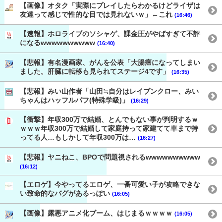
【画像】オタク「実際にプレイしたらわかるけどライザは
友達って感じで性的な目では見れないｗ」←これ
(16:46)
【速報】ホロライブのソシャゲ、課金圧がやばすぎて不評
になるwwwwwwwwww
(16:40)
【悲報】有名漫画家、がんを公表「大腸癌になってしまい
ました。肝臓に転移も見られてステージ4です」
(16:35)
【悲報】みい山作者「山田≒自分はレイブンクロー、みい
ちゃんはハッフルパフ(特殊学級)」
(16:29)
【衝撃】年収300万で結婚、とんでもない事が判明するｗ
ｗｗｗ年収300万で結婚して家庭持って家建てて車まで持
ってる人…もしかして年収300万は…
(16:27)
【悲報】ヤニねこ、BPOで問題視されるwwwwwwwwww
(16:12)
【エロゲ】今やってるエロゲ、一番可愛い子が攻略できな
い致命的なバグがあるっぽい
(16:05)
【画像】露悪アニメ化ブーム、はじまるｗｗｗｗ
(16:05)