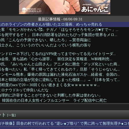
最新記事情報 - 08/06 09:31
上のホライゾンの作者さんが描いたエロ漫画、めっちゃ売れる
客「モモンガかわいい🥰」ナガノ「ほなそろそろモモンガ■すで～」...
を死守するぞ！」 日本の消防署を訪れたちびっ子集団が世界をメロ...
コ民「こんなの予測できない、晒したろ」→賛否両論に
報士さん、こういうのでいいんだよっていう横乳の張り
ンドローネ下げしてるのはVPN使ってまでやってる元バイトリーダ...
FA会長、過ち認め「心から謝罪」 留任決定を英報道…W杯権利売...
氏、『みいちゃんと山田さん』アニメ化に懸念「グッズ化といった商...
を食べたい」私「早く帰ってきてくれるの？」旦那「そうじゃないん...
ンモール熊本」爆発の原因は漏れた液化石油ガスか…経産省、全国の...
本と韓国の立場が完全に逆転してしまった模様…」→「日本を笑って...
程度のsexで20～30回くらい逝きまくる女ｗｗｗｗｗｗｗ...
ロナウドJrって仲良いんだな
倫理的に許容することができないと判断した作家は使わない」
】 韓国在住の日本人女性インフルエンサー ライブ配信中に死亡
ャンプ、史上初の100万部割れ 全盛期653万部から98万部...
メは世界観や設定の作り込みが半端じゃない…！」外国人を夢中にに...
ット
車を修理してあげたら「じゃあ次はこれ」と言われ、代金ももらえず...
[一覧]
の争いが完全に泥沼化した模様、UEFA側の逆転敗北すらあり得...
ガチ映像】田舎の村で行われてる ”逆レ●プ祭り” で男に跨って無理矢理チ●
NAベイスターズさん、恥ずかしいPVを発表してしまう