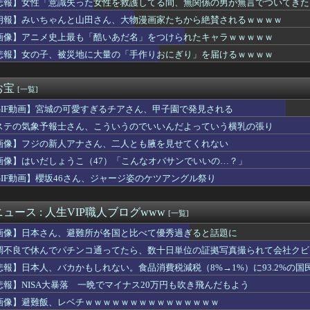
悲報】女性「意識失った女性を救護してる間、無関係の男が無言でついてきた
のホームランについて「ニュートンは説明できるのかな」
朗報】みいちゃんと山田さん、大物漫画家たちから絶賛されるｗｗｗｗ
でキモいモンスター作った
トスリーパー堀、ショートスリーパーでない事がバレてしまう
画像】アニメ史上最も「酷いあだ名」をつけられたキャラｗｗｗｗｗ
.01mm！？こっわ！無理無理！」wwww
悲報】女の子、被災地に大量の「手作りおにぎり」を届けるｗｗｗｗ
さん ついに100万部を割ってしまう
8 5本 16点 ショート←こいつの評価
クト「僕がラスボス一つ前の版権キャラ最後の敵ってちょっと荷が重...
お宝
[一覧]
ッチしたいか見解が別れる六人衆ｗｗｗｗｗｗｗｗｗ
GIF動画】宮城の可愛すぎるチアさん、甲子園で発見される
ルで売却←これ
ゃん』全巻「99円」セール！全3巻「1,584円」→「297...
ステの気象予報士さん、こういうのでいいんだよっていう横乳の張り
営法人数は10年間で半減するも総売上高は12兆超え、黒字企業割...
画像】フジの新人アナさん、二人とも腋を見せてくれない
ム姓が多いのか】 韓国の姓は250、日本は30万…歴史的背景を...
得利権を斎藤知事が全面廃止、「県が何をするねん？」と存在意義そ...
画像】はいだしょうこ（47）「こんなオバサンでいいの…？」
ケボなんかなぁ…(録音)」 スマホ『イケボなんかなぁ…(ゲロボ...
GIF動画】櫻坂46さん、ジャージ姿のケツアングル祭り
物
」冨安健洋、クリスタルパレス加入が決定的に！メディカル検査をパ...
にしたい
ュース : 人生VIP職人ブログwww
[一覧]
の、保険と貯金を兼ねたものを契約している。ある日、その金融機関...
画像】日本さん、避難所が各国と比べて優秀過ぎると話題に
タバコとかいうコスパ最強の喫煙方法←これｗｗｗｗｗ
わ新選組は無くなったけど山本太郎は無くならないからね。山本太郎...
調不良で休んでパチンコ通ってたら、数十日単位の証拠写真撮られて会社クビ
、やばいwww
悲報】日本人、バカかもしれない。食品消費税減税（8%→1%）に93.2%の
ン「あえて申し上げます。 助けてください。」
悲報】NISA大暴落 一晩でマイナス20万円も吹き飛んだもよう
売Galaxy Z Foldが売り切れちゃった理由」
の持ちようだから」私「えっ…」→苦しんでいる最中に届いたまさか...
画像】避難飯、レベチｗｗｗｗｗｗｗｗｗｗｗｗｗｗｗ