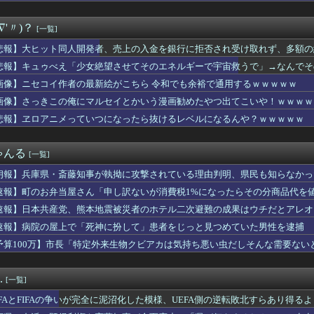
ギリスの女の子(23)「体を使って話しましょう…
員が番組出演者から性被害
∇'〃)？
[一覧]
地PV、ヤラセが判明してめっちゃ炎上wwwwwwwwwwww...
子「猫は純粋、嘘をつかない」
悲報】大ヒット同人開発者、売上の入金を銀行に拒否され受け取れず、多額の
ツと苫小牧どちらに住めばいいんだこれは…
悲報】キュゥべえ「少女絶望させてそのエネルギーで宇宙救うで」→なんでそ
デュエル】イラスト違い「朔夜しぐれ」が手に入るジェムパックはK...
ｗｗ
ど冷やし中華って言うほどうまくないよね
画像】ニセコイ作者の最新絵がこちら 令和でも余裕で通用するｗｗｗｗｗ
マントの戦士」シーズン２ 感想まとめ
画像】さっきこの俺にマルセイとかいう漫画勧めたやつ出てこいや！ｗｗｗｗ
】【画像】ペストマスク・セラス【蓮ノ空】
悲報】ヱロアニメっていつになったら抜けるレベルになるんや？ｗｗｗｗｗ
嬢、K-POPアイドルに貢ぎ続けた結果……
グループはなぜ任天堂からあそこまで寵愛されるんだ？
少女声優の大西沙織ちゃん、34歳の誕生日を迎える・・・
ゃんる
[一覧]
サウナみたいになってるしエアコンで冷えるまでの苦痛の時間ヤバい...
同人開発者、売上の入金を銀行に拒否され受け取れず、多額の納税義...
朗報】兵庫県・斎藤知事が執拗に攻撃されている理由判明、県民も知らなかっ
さTOP10教えたるｗｗｗｗｗ
速報】町のお弁当屋さん「申し訳ないが消費税1%になったらその分商品代を値
﨑桜ちゃん、ガチでエグいってwwwwwww
タ大宮駅前店の神セレコーナーがアツいと個人的に話題 半個室島+...
速報】日本共産党、熊本地震被災者のホテル二次避難の成果はウチだとアレオ
ふと元カレのことが懐かしくなって恋愛関係のスレを読み漁ってたの...
速報】病院の屋上で「死神に扮して」患者をじっと見つめていた男性を逮捕
ゼの登録者100万人記念グッズに折りたたみ傘『傘で草』『晴れて...
予算100万】市長「特定外来生物クビアカは気持ち悪い虫だしそんな需要ないと
横から乳見えそう！おっぱい過ぎてボタン弾け飛びそう
取られ焦り
ツがバカンスに行くよ【ポーランドボール】
本の社会保障、岐路に 財源5兆円見通し立たず
.
[一覧]
月連続プラス 21年以来、6月1.6%
でアナボ今はダメなの？
EFAとFIFAの争いが完全に泥沼化した模様、UEFA側の逆転敗北すらあり得る
示板「日本の駅、AIだろこれ」