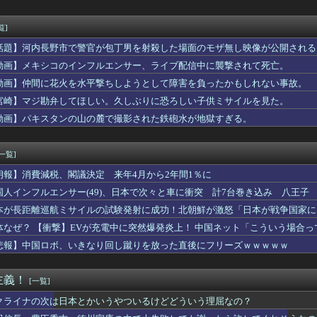
してないワイが、耳鼻科に耳洗浄しに行ったらこうなるwww
CザンクトパウリからMFジャクソン・アーバインを完全移籍で獲得...
んやが家の中がある程度片付いたんやが
覧]
家が清水良太郎さんを恨んでる『理由』、ガチでヤバイ・・・・・
話題】河内長野市で警官が包丁男を射殺した場面のモザ無し映像が公開される
リカの番組を観て気付いたこと第1位・・・
の投票で当選無効の裁決を受けた茨城・神栖市長 県選挙管理委員会...
動画】メキシコのインフルエンサー、ライブ配信中に襲撃されて死亡。
被害女性「バウムクーヘン売ったりTikTokライブしててムカつ...
動画】仲間に花火を水平撃ちしようとして障害を負ったかもしれない事故。
市。消費税減税の強行は将来に禍根を残すゾ」
宮崎】マジ勘弁してほしい。久しぶりに恐ろしい子供ミサイルを見た。
ークタワー魔の塔で入手できるマウント「ダックポーター」、Nでも...
イラちゃん、服着てても完熟に仕上がるｗｗｗｗｗｗｗ
動画】パキスタンの山の麓で撮影された鉄砲水が地獄すぎる。
前に重なる初優勝 主力3人が負傷…胸に刻んだ仲間の想い「なにが...
、国内価格4割値上げか・・・
[一覧]
朗報】消費減税、閣議決定 来年4月から2年間1％に
国人インフルエンサー(49)、日本で次々と車に衝突 計7台巻き込み 八王子
本が長距離巡航ミサイルの試験発射に成功！北朝鮮が激怒「日本が戦争国家に
ず後悔させる」
体なぜ？ 【衝撃】EVが充電中に突然爆発炎上！ 中国ネット「こういう場合
悲報】中国ロボ、いきなり回し蹴りを放った直後にフリーズｗｗｗｗｗ
主義！
[一覧]
クライナの次は日本とかいうやついるけどどういう理屈なの？