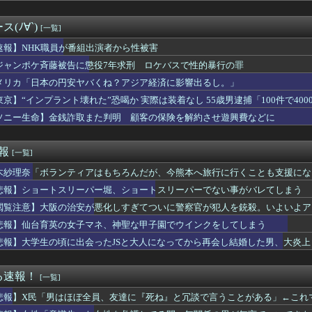
セラミックに変えますか？
たところで昔、一家心中があった。本当に普通の人達だったので周囲...
(ﾉ∀`)
[一覧]
す前に免許を返そうと思う」私「その決断は立派ですね…」→義父の...
常に良い、とかありますか？
速報】NHK職員が番組出演者から性被害
都美アナが早朝からデカパイを見せつけてしまう
ジャンポケ斉藤被告に懲役7年求刑 ロケバスで性的暴行の罪
ウイルス感染してる助けてくれ😭
メリカ「日本の円安ヤバくね？アジア経済に影響出るし。」
「高市総理、避難所3分間の被災地熊本視察動画に批判！」 → 内...
出さなくていい←これおかしいだろ
東京】“インプラント壊れた”恐喝か 実際は装着なし 55歳男逮捕「100件で400
意識失った女性を救護してる間、無関係の男が無言でついてきた」
ソニー生命】金銭詐取また判明 顧客の保険を解約させ遊興費などに
夫「東大卒の元大蔵官僚です。作家だけど映画出たり写真集出しまし...
若者が77歳のじいさんに喧嘩で負ける
打も空しく・・・ド軍の6連敗に全米騒然！←「アメリカの勝利だ」...
速報
[一覧]
ラビアアイドル教えて
木紗理奈「ボランティアはもちろんだが、今熊本へ旅行に行くことも支援にな
い乳のまんさん、お○ぱいを派手に揺らしまくっている所を撮られて...
だ！」鎌田大地の誕生日にCパレスが投稿した写真に海外大騒ぎ！（...
悲報】ショートスリーパー堀、ショートスリーパーでない事がバレてしまう
、とうとう食器の返却のみならず『仕分け』まで客にさせ始めてしま...
閲覧注意】大阪の治安が悪化しすぎてついに警察官が犯人を銃殺。いよいよア
Kリーグ屈指の”ファイター”全北MFオベルタンを獲得へ
と同じ生活者で、地域の担い手」…多文化共生実現への提言、全国知...
悲報】仙台育英の女子マネ、神聖な甲子園でウインクをしてしまう
パの宝箱の最後の一個が見つからない つらい
悲報】大学生の頃に出会ったJSと大人になってから再会し結婚した男、大炎上
、声優の花澤香菜さんをXでフォローwwwwwwwwwwwww...
の1試合2HR 25号先頭弾＆26号も空砲…ド軍は今季ワースト...
わずらわしいコマーシャルを黙らせられます」1955年のテレビリ...
る速報！
[一覧]
手親族の反応が妙によそよそしい。不穏な空気のまま始まった結婚式...
悲報】X民「男はほぼ全員、友達に『死ね』と冗談で言うことがある」←これ
手の若君、2期放映中なのに全く話題にならない
重品の常時携行を義務付け