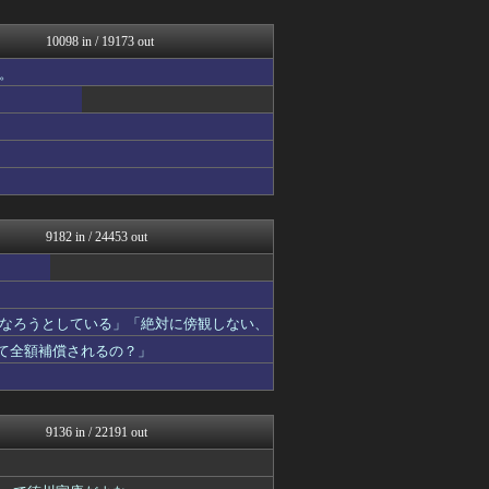
まとめCUP
ドメサカブログ
理想ちゃんねる
10098 in / 19173 out
NEWSまとめもりー｜2c...
。
浮気ちゃんねる
ゴールデンタイムズ
なんじぇいスタジアム＠なん...
とりのまるやき（保守）
馬鳥速報
アナ速‐女子アナ画像速報
Samurai GOAL
スコールちゃんねる｜２ちゃ...
9182 in / 24453 out
なろうとしている」「絶対に傍観しない、
って全額補償されるの？」
9136 in / 22191 out