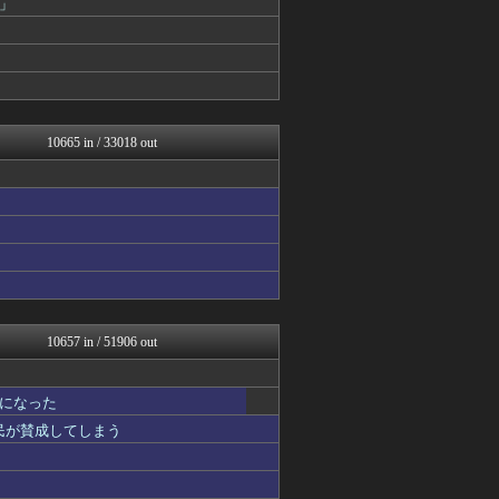
」
なんじぇいスタジアム＠なん...
異世界転生まとめ速報
VIPPER速報
バズッター速報
ゲーム魔人
ってなんじぇですかー
ガンダムブログ（情報戦仕様...
10665 in / 33018 out
ラビット速報
なんじぇいスタジアム＠なん...
オレ的ゲーム速報＠刃
スロ板-RUSH
キムチ速報
U-1 NEWS.
アニはつ -アニメ発信場-
鬼女まとめ速報 -修羅場・...
NO FOOTY NO L...
鬼女まとめ速報 -修羅場・...
10657 in / 51906 out
衝撃体験！アンビリバボー｜...
NEWSぽけまとめーる
まとめたニュース
になった
まとめロッテ！
国民が賛成してしまう
なんJ PRIDE
ハウメニージャパン！
鬼女の宅配便 - 修羅場・...