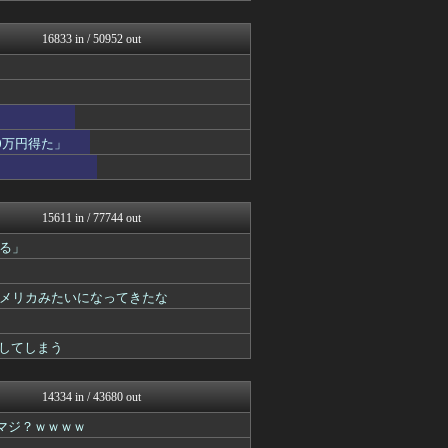
鬼女まとめ速報 -修羅場・...
衝撃体験！アンビリバボー｜...
16833 in / 50952 out
鬼女はみた -修羅場・恋愛...
鬼女まとめ速報 -修羅場・...
アナ速‐女子アナ画像速報
ガジェット2ch
政経ワロスまとめニュース♪
かせまと！
0万円得た」
わんこーる速報！
不思議.net - 5ch...
筋肉速報
海外の反応スポーツ
15611 in / 77744 out
いたしん！
る」
えっ!?またここのサイト?
ワールドサッカーファン 海...
なんJ PRIDE
メリカみたいになってきたな
WorldFootball...
あらまめ2ch
原神速報 | GENSHI...
してしまう
アルファルファモザイク＠ネ...
日刊やきう速報
みんな知ってた？【海外の反...
14334 in / 43680 out
修羅場ハザード -復讐・D...
マジ？ｗｗｗｗ
漫画まとめ速報
日本第一！ニュース録