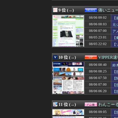
08/06 08:39
奥歯を銀歯から
08/06 08:39
実家から少し離れ
9 位 (→)
痛いニュース
08/06 08:39
義父「事故を起こ
08/06 09:02
08/06 08:39
◯◯運だけが異
【
08/06 08:38
【画像】河出奈
08/06 08:03
元
08/06 08:38
【悲報】スマホが
08/06 07:00
ア
08/06 08:38
【悲報】共同通信
08/06 08:36
管理職は残業代
08/05 23:01
【
08/06 08:35
【悲報】女性「
08/05 22:02
【
08/06 08:35
【超愕】三島由紀
08/06 08:34
【悲報】50代の
08/06 08:33
大谷翔平の2本塁
10 位 (→)
VIPPER
08/06 08:33
今1番抜けるグ
08/06 08:40
鈴
08/06 08:33
【ｼｺ動画】エ口
08/06 08:31
海外「良いスーツ
08/06 08:25
【
08/06 08:31
【画像】松屋さん
08/06 07:50
【
08/06 08:30
◆Ｊ補強◆岡山、
08/06 08:30
08/06 07:00
「外国人は日本人
【
08/06 08:30
【原神】ドラス
08/06 06:20
【
08/06 08:30
【画像】みい山作者
08/06 08:30
大谷翔平、今季初
08/06 08:30
「席を立たずに、
11 位 (→)
わんこー
08/06 08:29
新婦父の紹介で相
08/06 09:05
【
08/06 08:29
【悲報】逃げ上
08/06 08:29
オンワードが貴