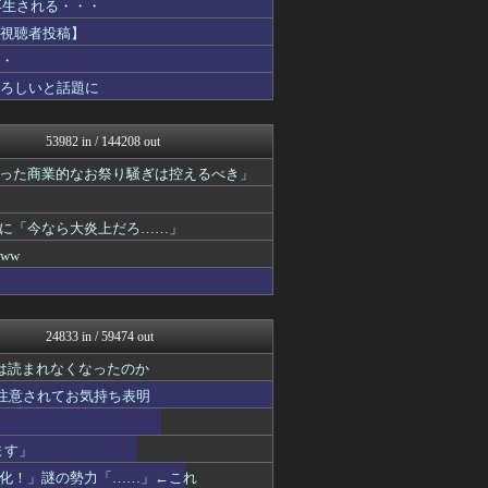
万再生される・・・
広島東洋カープまとめブログ...
鬼女の宅配便 - 修羅場・...
【視聴者投稿】
かせまと！
・・
まとめCUP
恐ろしいと話題に
まとめたニュース
ゴールデンタイムズ
NEWSまとめもりー｜2c...
53982 in / 144208 out
浮気ちゃんねる
海外の万国反応記＠海外の反...
った商業的なお祭り騒ぎは控えるべき」
ラビット速報
ガハろぐNewsヽ(･ω･...
なんJミュージアム
に「今なら大炎上だろ……」
おーるじゃんる
ww
おうち速報
トレンドの通り道
ぶる速-VIP
修羅場ライフ速報
24833 in / 59474 out
げぇ速
アニチャット
は読まれなくなったのか
女子アナお宝画像速報－5c...
重注意されてお気持ち表明
ポリー速報
子育てちゃんねる
不思議.net - 5ch...
ます」
わんこーる速報！
化！」謎の勢力「……」←これ
大艦巨砲主義！