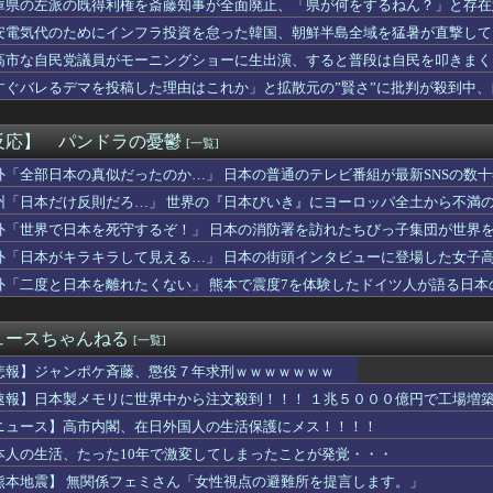
庫県の左派の既得利権を斎藤知事が全面廃止、「県が何をするねん？」と存在
六冠、19手詰を逃す
安電気代のためにインフラ投資を怠った韓国、朝鮮半島全域を猛暑が直撃して
」俺「一度この車から見てくださいよ」→見通しの悪い交差点で揉め...
観ますか？
高市な自民党議員がモーニングショーに生出演、すると普段は自民を叩きまく
ン』再放送 Part８
すぐバレるデマを投稿した理由はこれか」と拡散元の”賢さ”に批判が殺到中
れ！
……
、通訳なしで普通に会話。コーチ「今10段階で6ぐらい。来た時は...
メリカが介入しないと日本円を守れない異常事態…高市首相の悲願｢...
反応】 パンドラの憂鬱
[一覧]
衛生部隊と民間医療従事者が参加した戦場医療訓練を実施！
さんの昔のコント、今見ると完全にアウトな手法すぎると話題に「今...
外「全部日本の真似だったのか…」 日本の普通のテレビ番組が最新SNSの数
本地震寄付にユーザー反発！（海外の反応）
州「日本だけ反則だろ…」 世界の『日本びいき』にヨーロッパ全土から不満
用の物が知りたい
外「世界で日本を死守するぞ！」 日本の消防署を訪れたちびっ子集団が世界
て思うこと
ンドミュージアム、凄い「解説」が見つかってしまうｗｗｗｗｗｗ
外「日本がキラキラして見える…」 日本の街頭インタビューに登場した女子
行った。その後私の周りで奇妙な事が起こった。そんな中出会ったA...
外「二度と日本を離れたくない」 熊本で震度7を体験したドイツ人が語る日本
持って暴れていた男に警官が発砲し左胸に命中、男は死亡
 プレミアリーグ・クリスタルパレス入りへ BBCなど複数メディ...
・清水良太郎さん死去で、落語家・柳家小はだが「いじめ」「暴行」...
ュースちゃんねる
[一覧]
ルの約半数が3年後には姿を消す…。損益分岐点突破は4％未満・・...
1(11-1) 1本 4点 OPS.594 ←率直な感...
悲報】ジャンポケ斉藤、懲役７年求刑ｗｗｗｗｗｗｗ
税1％、弁当店はまさかの"価格据え置き"宣言「値下げはしません...
速報】日本製メモリに世界中から注文殺到！！！ １兆５０００億円で工場増
映画、来月公開なのに話題にならないwwwwwww
ニュース】高市内閣、在日外国人の生活保護にメス！！！！
ランティアはもちろんだが、今熊本へ旅行に行くことも支援になる」
国を挑発。731部隊の7月31日に国家情報局を設置してしまった...
本人の生活、たった10年で激変してしまったことが発覚・・・
の村で行われてる ”逆レ●プ祭り” で男に跨って無理矢理チ●コ...
熊本地震】 無関係フェミさん「女性視点の避難所を提言します。」
当屋さん「申し訳ないが消費税1%になったらその分商品代を値上げ...