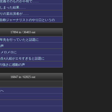
意義そのものが不明で……
2ch名人
しまった結果……
素敵な鬼女様
鬼女まとめ速報 -修羅場・...
りの某出演者が……
衝撃体験！アンビリバボー｜...
、自称ジャーナリストのやり口というの
鬼女まとめ速報 -修羅場・...
なんじぇいスタジアム＠なん...
国難にあってもの申す！！
17894 in / 36403 out
軍事・ミリタリー速報☆彡
アルファルファモザイク＠ネ...
十年先を行っていたと話題に
世界はグーチョキパー
の声
鬼女まとめ速報 -修羅場・...
をメロメロに
鬼女まとめ速報 -修羅場・...
スマブラ屋さん | スマブ...
高生4人組がエモすぎると話題に
衝撃体験！アンビリバボー｜...
の強さに感動の声
なんJ PRIDE
【サッカー まとめ】サカラ...
ガハろぐNewsヽ(･ω･...
16847 in / 62825 out
スコールちゃんねる｜２ちゃ...
なんじぇいスタジアム＠なん...
オレ的ゲーム速報＠刃
築へ
キニ速
VIPPER速報
にゅーすアルー！
ポッカキット
おーるじゃんる