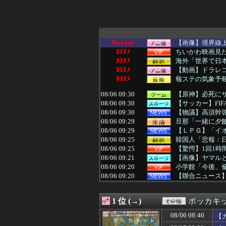
PickUp!
【画像】境界線
ｵﾇﾇﾒ
ちいかわ映画見た
ｵﾇﾇﾒ
海外「世界で日本
ｵﾇﾇﾒ
【動画】ドラレ
ｵﾇﾇﾒ
報ステの気象予
08/06 09:30
【原神】必死にサ
08/06 09:30
【サッカー】FI
08/06 09:30
【物議】高須幹弥
08/06 09:29
旦那「一緒に夕飯
08/06 09:29
【ＬＰＧ】「イオ
08/06 09:25
韓国人「悲報：日
08/06 09:25
【驚愕】1回1時間
08/06 09:21
【画像】ヤマルと
08/06 09:20
小学館「今後、
08/06 09:20
【聯合ニュース
08/06 09:20
【悲報】週刊少年ジ
08/06 09:20
海外「日本のアニ
1 位 (→)
ポッカキ
08/06 09:19
好きな女性の自転
08/06 09:19
UEFAとFIFA
08/06 08:40
【
08/06 09:16
【悲報】横浜De