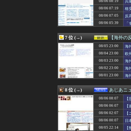
08/06 08:19
兵
08/06 09:00
【悲報】藤井聡太
08/06 07:19
格
08/06 08:57
警察「違反ですね
08/06 08:57
施術中になにを
08/06 07:05
反
08/06 08:57
【朝ドラ】『マッサ
08/06 05:39
「
08/06 08:57
千葉県民あつま
が
08/06 08:55
シカホワ村上宗隆
08/06 08:55
プレジデント ア
7 位 (→)
【海外の
08/06 08:52
ポーランド軍、
08/06 08:50
08/05 23:00
【悲報】志村けん
海
08/06 08:50
米企業CEOの熊
08/04 23:00
欧
08/06 08:47
人工甘味料不使
08/03 23:00
海
08/06 08:47
ヤフコメについ
08/06 08:47
【悲報】仁摩サ
08/02 23:00
海
08/06 08:47
ホラースポットに
08/01 23:00
海
08/06 08:46
【悲報】包丁を
08/06 08:44
【正式】冨安健洋
08/06 08:43
清水アキラの息子
8 位 (→)
あじあニ
08/06 08:42
K-POPアイド
08/06 08:07
08/06 08:42
ガルシア(阪神) .09
【
08/06 08:40
高市首相の消費減
08/06 06:07
【
08/06 08:40
【悲報】まどマギ
08/06 02:07
【
08/06 08:40
鈴木紗理奈「ボ
08/06 08:40
高市早苗、また中
08/06 00:07
日
08/06 08:40
【ガチ映像】田舎
08/05 22:14
【
08/06 08:40
【速報】町のお弁