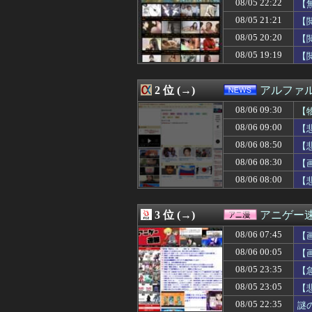
08/05 22:22
【
08/06 09:16
カープ、最下位中
08/06 09:15
スレ主「1000
08/05 21:21
【
08/06 09:15
株式投資、若年
08/05 20:20
【
08/06 09:15
パンツの食い込み
08/05 19:19
08/06 09:14
「日本製メモリ
【
08/06 09:12
【悲報】Amazo
08/06 09:12
【悲報】米軍、
2 位 (→)
アルファ
08/06 09:12
結婚12年目にし
08/06 09:11
カナダ人「お前
08/06 09:30
【
08/06 09:10
スリムクラブ真
08/06 09:00
【
08/06 09:10
特定外来カミキリム
08/06 09:10
【画像】陸上部JK
08/06 08:50
【
08/06 09:10
【朗報】兵庫県・
【P
08/06 08:30
【
08/06 09:09
プロボクサーの彼
08/06 08:00
【
08/06 09:09
【画像】叶×葛
08/06 09:09
【画像】東京女子
08/06 09:06
姉と叔父宅へ避難
3 位 (→)
アニゲー
08/06 09:05
『ライザのアトリ
08/06 09:05
【ムホ報】不知
08/06 07:45
【
08/06 09:05
【画像】風俗で毎
08/06 00:05
【
08/06 09:05
【悲報】パリー
08/06 09:05
08/05 23:35
最近うちの地域
【
08/06 09:05
【衝撃】JKの
08/05 23:05
【
08/06 09:05
【悲報】X民「男
08/05 22:35
謎
08/06 09:05
ウクライナの次