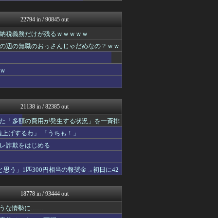
いたしん！
痛いニュース(ﾉ∀`)
22794 in / 90845 out
資格ちゃんねる
なんJ PRIDE
納税義務だけが残るｗｗｗｗｗ
ウマ娘まとめ速報うまろぐ
の辺の無職のおっさんじゃだめなの？ｗｗ
スターライト速報 -遊戯王...
ラーメン速報｜2chまとめ...
ヒーローNEWS
ｗ
コンテンツ・声優 | ラブ...
アルファルファモザイク＠ネ...
ゲーム実況者速報＠YouT...
ぐら速 -声優まとめ速報-
21138 in / 82385 out
ほんわかMkⅡ
ぴこ速(〃'∇'〃)？
た「多額の費用が発生する状況」を一斉排
ああ言えばForYou
上げするわ」 「うちも！」
乃木通 乃木坂46櫻坂46...
レ詐欺をはじめる
パチンコ・パチスロ.com
すまいる(^-^)ぶろぐ
VTuberNews
思う」1匹300円相当の報奨金→初日に42
アイドル・女子アナ★吟じま...
ポーランドボール 翻訳
みそパンNEWS
18778 in / 93444 out
常識的に考えた
ウマ娘うまぴょい速報
ような情勢に……
ニチカン！