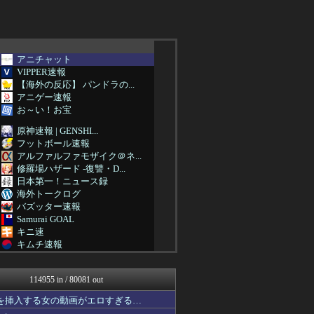
アニチャット
VIPPER速報
【海外の反応】 パンドラの...
アニゲー速報
お～い！お宝
原神速報 | GENSHI...
フットボール速報
アルファルファモザイク＠ネ...
修羅場ハザード -復讐・D...
日本第一！ニュース録
海外トークログ
バズッター速報
Samurai GOAL
キニ速
キムチ速報
哲学ニュースnwk
あにめりあ –...
114955 in / 80081 out
男性様｜気団・生活2chま...
U-1 NEWS.
コを挿入する女の動画がエロすぎる…
なんJ PRIDE