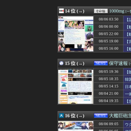
08/06 08:15
5年以上、耳掃除
08/06 08:14
セレッソ大阪がF
08/06 08:13
14 位 (→)
熊本の八代民な
1000mg
[一
08/06 08:12
【修羅場】落語
08/06 03:50
【
08/06 08:12
DNA鑑定のアメ
08/06 08:12
08/06 00:00
「まんじゅうや」
【
08/06 08:12
ジャンポケ斉藤の
08/05 22:00
【
08/06 08:11
日経「おい、高
08/05 19:00
【
08/06 08:11
【FF14】フォ
08/06 08:10
【画像】池田レ
08/05 16:00
【
08/06 08:10
静岡学園、15年
08/06 08:10
【悲報】グラボ
15 位 (→)
保守速報
08/05 19:36
【
08/05 18:35
韓
08/05 14:15
日
必
08/04 21:00
一
08/04 19:35
【
16 位 (→)
大艦巨砲
08/06 09:05
ウ