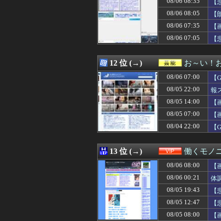
08/06 08:35
【
08/06 08:28
今永昇太、大谷
08/06 08:05
【
08/06 08:26
【画像あり】AI
08/06 07:35
08/06 08:25
【悲報】ショー
【
08/06 08:25
【悲報】彼女「0
08/06 07:05
【
08/06 08:25
週刊少年ジャンプ
08/06 08:23
De宮下朝陽 .26
08/06 08:22
【スパロボ】エリ
12 位 (→)
お～い！
08/06 08:20
【画像】誰とエ
08/06 07:00
【
08/06 08:20
パドレス39億ド
08/06 08:20
『オッス！はるかち
08/05 22:00
報
08/06 08:20
パチンコ業界、経
08/05 14:00
【
08/06 08:20
【なぜ韓国にはキ
08/05 07:00
08/06 08:19
兵庫県の左派の既
【
08/06 08:18
【悲報】ワイ「イ
08/04 22:00
【
08/06 08:18
3口で飽きる食べ
08/06 08:18
英国人「ようこそ
08/06 08:18
娘の友達を出禁
13 位 (→)
働くモノニ
08/06 08:18
母はある金融機関
08/06 08:00
【
08/06 08:18
【衝撃】手巻き
08/06 08:18
れいわ信者「れい
08/06 00:21
体
08/06 08:17
パ・リーグ順位表
08/05 19:43
【
08/06 08:16
【悲報】プーチ
08/05 12:47
【
08/06 08:15
韓国人「日本で新発
08/06 08:15
ウト「つわりは気
08/05 08:00
【