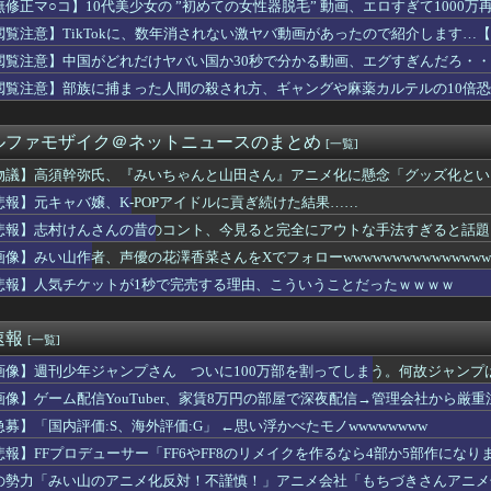
無修正マ○コ】10代美少女の ”初めての女性器脱毛” 動画、エロすぎて1000
日まで1G差なのに3位ヤクルトまで3G差←珍しい状況
円の刺身も食べたことないだろｗ」住民「それは違うぞ」→煽り投稿...
閲覧注意】TikTokに、数年消されない激ヤバ動画があったので紹介します…
男性の自信喪失の原因に 6割超が「人生の敗者」自認
閲覧注意】中国がどれだけヤバい国か30秒で分かる動画、エグすぎんだろ・
直しがエロいクラスの女子と初Hしたらこうなるwww
」に世界中から注文殺到、１兆５０００億円で工場増築へ
閲覧注意】部族に捕まった人間の殺され方、ギャングや麻薬カルテルの10倍
n、デザイン改悪か
『完全終了』のお知らせ・・・・・
ルファモザイク＠ネットニュースのまとめ
[一覧]
て妻が3年前から不倫していた事実が発覚。仮面夫婦に近い俺ら夫婦...
らの国で異性の服を着てたらどう思われる？」
物議】高須幹弥氏、『みいちゃんと山田さん』アニメ化に懸念「グッズ化とい
栄田、セクシー女優を中傷するネット民を痛烈批判！「車の中臭そう」
悲報】元キャバ嬢、K-POPアイドルに貢ぎ続けた結果……
シに1匹300円の賞金をかけた高崎市、初日に1170匹持ち込...
「わたしの足太いですか···？」ﾊﾟｼｬ
悲報】志村けんさんの昔のコント、今見ると完全にアウトな手法すぎると話題
斎藤知事が執拗に攻撃されている理由判明、県民も知らなかった「多...
ickup05154348】
画像】みい山作者、声優の花澤香菜さんをXでフォローwwwwwwwwwwwwwww
氏が絡んできたDQN相手に終始謝りたおしててダサすぎる。正直か...
悲報】人気チケットが1秒で完売する理由、こういうことだったｗｗｗｗ
葉：くろのわが宇宙食のおもちに大興奮！二人の意気投合っぷりが最高
大学の卒論、低脳すぎて終わるwwww
後、母になぜ私たちに厳しかったのか尋ねた。すると「本当は世の中...
速報
[一覧]
エ』のAIチャットRPGが8月に配信
火舞さん、調整で横乳がめっちゃ見えるようになるｗｗｗ
画像】週刊少年ジャンプさん ついに100万部を割ってしまう。何故ジャンプ
回こういう"恵体メロン"お姉さん(35)を指名してしまうんやが...
画像】ゲーム配信YouTuber、家賃8万円の部屋で深夜配信→管理会社から厳
グの灯、ガチで消えそう
の駅に鳩ジジイが現れるようになって嫌になるわ
急募】「国内評価:S、海外評価:G」 ←思い浮かべたモノwwwwwwww
従姉妹が泊まりに来た結果ｗｗｗｗｗｗｗｗｗｗｗｗｗｗｗ
悲報】FFプロデューサー「FF6やFF8のリメイクを作るなら4部か5部作になり
はほぼ全員、友達に『死ね』と冗談で言うことがある」←これマジ？...
の勢力「みい山のアニメ化反対！不謹慎！」アニメ会社「もちづきさんアニメ
は日本とかいうやついるけどどういう理屈なの？