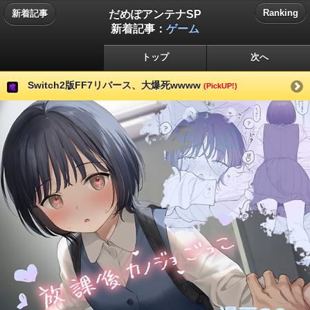
だめぽアンテナSP
Ranking
新着記事
新着記事：
ゲーム
トップ
次へ
Switch2版FF7リバース、大爆死wwww
(PickUP!)