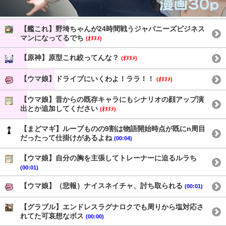
【艦これ】野埼ちゃんが24時間戦うジャパニーズビジネス
マンになってるでち
(ｵﾇﾇﾒ)
【原神】原型これ絞ってんな？
(ｵﾇﾇﾒ)
【ウマ娘】ドライブにいくわよ！ララ！！
(ｵﾇﾇﾒ)
【ウマ娘】昔からの既存キャラにもシナリオの顔アップ演
出とか追加してください
(ｵﾇﾇﾒ)
【まどマギ】ループものの9割は物語開始時点が既にn周目
だったって仕掛けがあるよね
(00:04)
【ウマ娘】自分の胸を主張してトレーナーに迫るルラち
(00:01)
【ウマ娘】（悲報）ナイスネイチャ、討ち取られる
(00:01)
【グラブル】エンドレスラグナロクでも周りから塩対応さ
れてた可哀想なボス
(00:00)