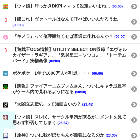
【ウマ娘】汗っかきDKPIママって設定いいよね…
(00:00)
【艦これ】ヴァトールはなんて呼べばいいんだろうね
(00:00)
『キメラ』って倫理観無くせば普通に作れるんか？
(00:00)
【遊戯王OCG情報】UTILITY SELECTION収録『エヴォル
カイザー・ラギア』、『魁炎星王－ソウコ』、『トーテム
バード』実物画像
(00:00)
ポケポケ、1年で1600万人が引退・・・
(00:00)
【朗報】ファイアーエムブレムさん、ついにキャラ成長率
がゲーム内で見れるようになる
(00:00)
『太閤立志伝V』って知面白いの？
(23:45)
【ウマ娘】スレ民、サークル申請が来るがコメントを見て
思わず拒否してしまう
(23:37)
【原神】ついに我がほたちんが最強になるのか
(23:30)