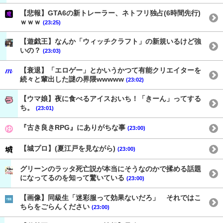
【悲報】GTA6の新トレーラー、ネトフリ独占(6時間先行)
ｗｗｗ
(23:25)
【遊戯王】なんか「ウィッチクラフト」の新規いるけど強
いの？
(23:03)
【衰退】「エロゲー」とかいうかつて有能クリエイターを
続々と輩出した謎の界隈wwwww
(23:02)
【ウマ娘】夜に食べるアイスおいち！「きーん」ってする
ち。
(23:01)
『古き良きRPG』にありがちな事
(23:00)
【城プロ】(夏江戸を見ながら)
(23:00)
グリーンのラッタ死亡説が本当にそうなのかで揉める話題
になってるのを知って驚いている
(23:00)
【画像】同級生「迷彩服って効果ないだろ」 それではこ
ちらをごらんください
(23:00)