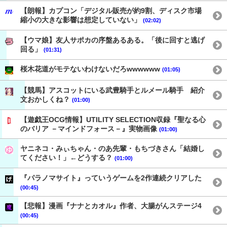
【朗報】カプコン「デジタル販売が約9割、ディスク市場
縮小の大きな影響は想定していない」
(02:02)
【ウマ娘】友人サポカの序盤あるある。「後に回すと逃げ
回る」
(01:31)
桜木花道がモテないわけないだろwwwwww
(01:05)
【競馬】アスコットにいる武豊騎手とルメール騎手 紹介
文おかしくね？
(01:00)
【遊戯王OCG情報】UTILITY SELECTION収録『聖なる心
のバリア －マインドフォース－』実物画像
(01:00)
ヤニネコ・みぃちゃん・のあ先輩・もちづきさん「結婚し
てください！」←どうする？
(01:00)
『パラノマサイト』っていうゲームを2作連続クリアした
(00:45)
【悲報】漫画『ナナとカオル』作者、大腸がんステージ4
(00:45)