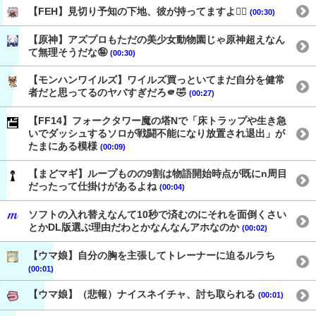
【FEH】見切り予知の下地、彼が持ってますよ👍🏻
(00:30)
【原神】アズプロもただの美少女動物園じゃ原神超えなん
て無理そうだな🤪
(00:30)
【モンハンワイルズ】ワイルズ買っといてまだ自分を健常
者だと思ってるのヤバすぎだろ🫵🤣
(00:27)
【FF14】フォークタワー魔の塔Nで「床トラップや生き急
いでダッシュするソロが戦闘不能になり放置され退出」が
たまにある模様
(00:09)
【まどマギ】ループものの9割は物語開始時点が既にn周目
だったって仕掛けがあるよね
(00:04)
ソフトの入れ替えなんて10秒で済むのにそれを面倒くさい
とかDL版選ぶ理由だわとかなんなんアホなのか
(00:02)
【ウマ娘】自分の胸を主張してトレーナーに迫るルラち
(00:01)
【ウマ娘】（悲報）ナイスネイチャ、討ち取られる
(00:01)