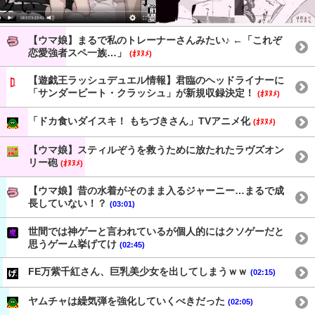
【ウマ娘】まるで私のトレーナーさんみたい♪ ←「これぞ
恋愛強者スペ一族…」
(ｵﾇﾇﾒ)
【遊戯王ラッシュデュエル情報】君臨のヘッドライナーに
「サンダービート・クラッシュ」が新規収録決定！
(ｵﾇﾇﾒ)
「ドカ食いダイスキ！ もちづきさん」TVアニメ化
(ｵﾇﾇﾒ)
【ウマ娘】スティルぞうを救うために放たれたラヴズオン
リー砲
(ｵﾇﾇﾒ)
【ウマ娘】昔の水着がそのまま入るジャーニー…まるで成
長していない！？
(03:01)
世間では神ゲーと言われているが個人的にはクソゲーだと
思うゲーム挙げてけ
(02:45)
FE万紫千紅さん、巨乳美少女を出してしまうｗｗ
(02:15)
ヤムチャは繰気弾を強化していくべきだった
(02:05)