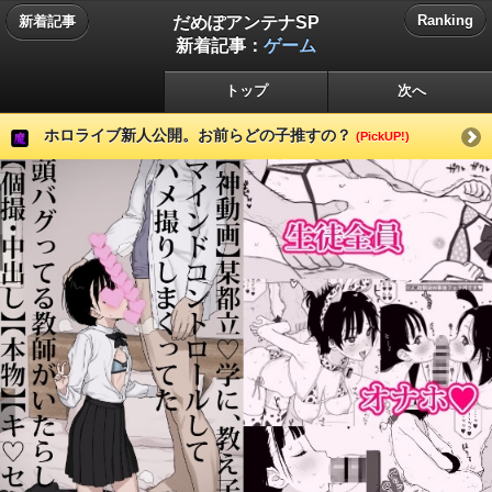
だめぽアンテナSP
Ranking
新着記事
新着記事：
ゲーム
トップ
次へ
ホロライブ新人公開。お前らどの子推すの？
(PickUP!)