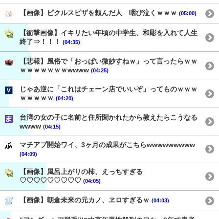
【画像】ピクルスピザを頼んだ人 咽び泣くｗｗｗ
(05:00)
【衝撃画像】イキリたい年頃の中学生、和彫を入れて人生
終了⇒！！！
(04:35)
【悲報】風俗で「おっぱい微妙すねｗ」って言ったらｗｗ
ｗｗｗｗｗｗｗwwww
(04:25)
じゃあ逆に「これはチェーン店でいいぞ」ってものｗｗｗ
ｗｗｗｗｗ
(04:20)
台湾の女の子に名前と住所聞かれたから教えたらこうなる
wwww
(04:15)
マチアプ開始ワイ、3ヶ月の成果がこちらwwwwwwwww
(04:09)
【画像】風呂上がりの柿、えっちすぎる
♡♡♡♡♡♡♡♡♡
(04:05)
【画像】朝倉未来の元カノ、ヱロすぎるｗ
(04:03)