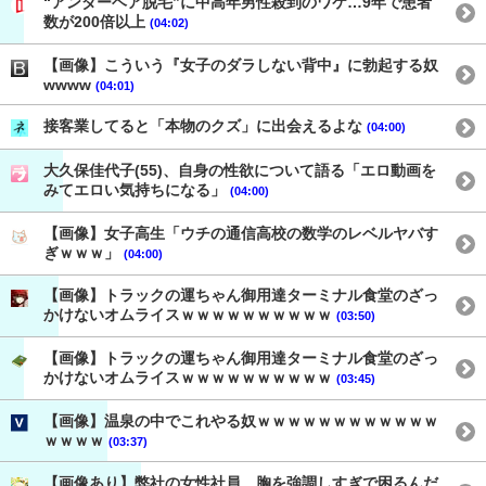
“アンダーヘア脱毛”に中高年男性殺到のワケ…9年で患者
数が200倍以上
(04:02)
【画像】こういう『女子のダラしない背中』に勃起する奴
wwww
(04:01)
接客業してると「本物のクズ」に出会えるよな
(04:00)
大久保佳代子(55)、自身の性欲について語る「エロ動画を
みてエロい気持ちになる」
(04:00)
【画像】女子高生「ウチの通信高校の数学のレベルヤバす
ぎｗｗｗ」
(04:00)
【画像】トラックの運ちゃん御用達ターミナル食堂のざっ
かけないオムライスｗｗｗｗｗｗｗｗｗｗ
(03:50)
【画像】トラックの運ちゃん御用達ターミナル食堂のざっ
かけないオムライスｗｗｗｗｗｗｗｗｗｗ
(03:45)
【画像】温泉の中でこれやる奴ｗｗｗｗｗｗｗｗｗｗｗｗ
ｗｗｗｗ
(03:37)
【画像あり】弊社の女性社員、胸を強調しすぎで困るんだ