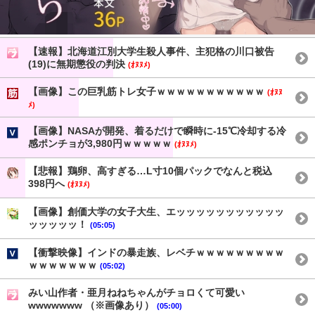
【速報】北海道江別大学生殺人事件、主犯格の川口被告
(19)に無期懲役の判決
(ｵﾇﾇﾒ)
【画像】この巨乳筋トレ女子ｗｗｗｗｗｗｗｗｗｗｗ
(ｵﾇﾇ
ﾒ)
【画像】NASAが開発、着るだけで瞬時に-15℃冷却する冷
感ポンチョが3,980円ｗｗｗｗｗ
(ｵﾇﾇﾒ)
【悲報】鶏卵、高すぎる…L寸10個パックでなんと税込
398円へ
(ｵﾇﾇﾒ)
【画像】創価大学の女子大生、エッッッッッッッッッッッ
ッッッッッ！
(05:05)
【衝撃映像】インドの暴走族、レベチｗｗｗｗｗｗｗｗｗ
ｗｗｗｗｗｗｗ
(05:02)
みい山作者・亜月ねねちゃんがチョロくて可愛い
wwwwwww （※画像あり）
(05:00)