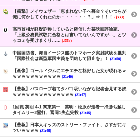
【衝撃】メイウェザー「恵まれない子へ募金？そいつらが
俺に何かしてくれたのか・・・・・・？」⇒！！！
(ｵﾇﾇﾒ)
高市首相が経歴詐称していると確信した某映画評論家、
「上級公務員試験に合格とは書いてないんですが…」とツ
ッコミを受けまくり……
(ｵﾇﾇﾒ)
中国国防省、海自イージス艦のトマホーク実射試験を批判
「国際社会は新型軍国主義を団結して阻止を」！
(21:50)
【画像】ゴールドジムにエチエチな格好した女が現れるｗ
ｗｗｗｗｗｗｗｗｗｗｗ
(21:49)
【悲報】バスローブ着てタバコ吸いながら記者会見する奴
ｗｗｗｗｗｗｗｗｗｗｗｗｗｗ
(21:47)
1回戦 英明 4-1 関東第一 英明・松原が走者一掃勝ち越し
タイムリー2塁打、冨岡1失点完投
(21:45)
【悲報】日本人キッズのストリートファイト、さすがにキ
ツいｗｗｗｗ
(21:45)