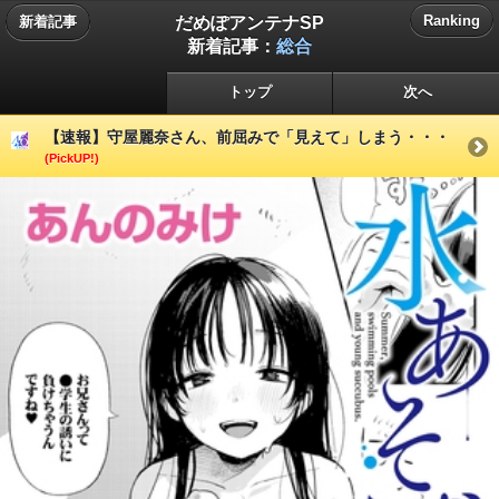
だめぽアンテナSP
Ranking
新着記事
新着記事：
総合
トップ
次へ
【速報】守屋麗奈さん、前屈みで「見えて」しまう・・・
(PickUP!)