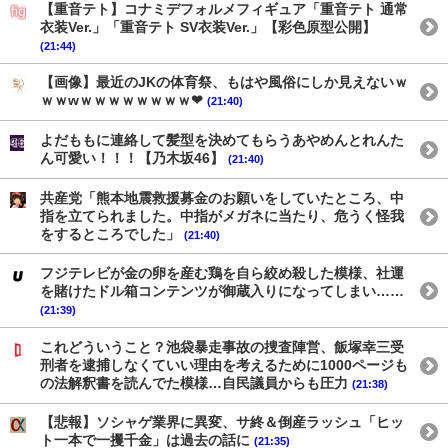
【重音テト】コナミデフォルメフィギュア「重音テト 通常
衣装Ver.」「重音テト SV衣装Ver.」【彩色原型公開】
(21:44)
【画像】最近のJKの体育祭、もはや風俗にしか見えないｗ
ｗｗwｗｗｗｗｗｗｗｗ❤
(21:40)
よだももに連絡して髪型を決めてもらうあやめんとれんた
ん可愛い！！！【乃木坂46】
(21:40)
共産党「熊本地震救援募金のお願いをしていたところ、中
指を立てられました。中指がメガネに当たり、危うく怪我
をするところでした」
(21:40)
フジテレビが金の卵を産む鶏を自ら絞め殺した模様、社運
を賭けたドル箱コンテンツが御蔵入りになってしまい……
(21:39)
これどういうこと？池袋暴走事故の捜査陣営、飯塚幸三受
刑者を逮捕しなくていい理由を考えるために1000ページも
の法解釈書を読んでた模様…自民議員からも圧力
(21:38)
【悲報】ソシャゲ業界に異変、サ終＆倒産ラッシュ「ヒッ
ト一本で一攫千金」は過去の話に
(21:35)