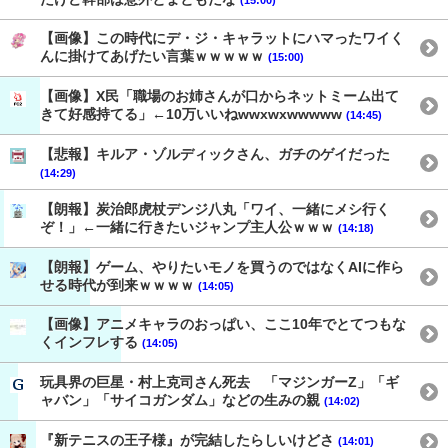
【画像】この時代にデ・ジ・キャラットにハマったワイく
んに掛けてあげたい言葉ｗｗｗｗｗ
(15:00)
【画像】X民「職場のお姉さんが口からネットミーム出て
きて好感持てる」←10万いいねwwxwxwwwww
(14:45)
【悲報】キルア・ゾルディックさん、ガチのゲイだった
(14:29)
【朗報】炭治郎虎杖デンジ八丸「ワイ、一緒にメシ行く
ぞ！」←一緒に行きたいジャンプ主人公ｗｗｗ
(14:18)
【朗報】ゲーム、やりたいモノを買うのではなくAIに作ら
せる時代が到来ｗｗｗｗ
(14:05)
【画像】アニメキャラのおっぱい、ここ10年でとてつもな
くインフレする
(14:05)
玩具界の巨星・村上克司さん死去 「マジンガーZ」「ギ
ャバン」「サイコガンダム」などの生みの親
(14:02)
『新テニスの王子様』が完結したらしいけどさ
(14:01)