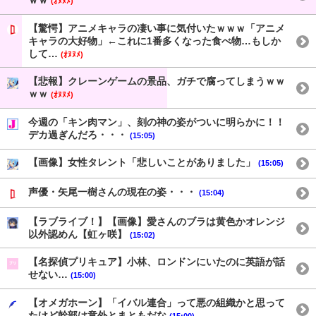
ｗｗ
(ｵﾇﾇﾒ)
【驚愕】アニメキャラの凄い事に気付いたｗｗｗ「アニメ
キャラの大好物」←これに1番多くなった食べ物…もしか
して…
(ｵﾇﾇﾒ)
【悲報】クレーンゲームの景品、ガチで腐ってしまうｗｗ
ｗｗ
(ｵﾇﾇﾒ)
今週の「キン肉マン」、刻の神の姿がついに明らかに！！
デカ過ぎんだろ・・・
(15:05)
【画像】女性タレント「悲しいことがありました」
(15:05)
声優・矢尾一樹さんの現在の姿・・・
(15:04)
【ラブライブ！】【画像】愛さんのブラは黄色かオレンジ
以外認めん【虹ヶ咲】
(15:02)
【名探偵プリキュア】小林、ロンドンにいたのに英語が話
せない…
(15:00)
【オメガホーン】「イバル連合」って悪の組織かと思って
たけど幹部は意外とまともだな
(15:00)