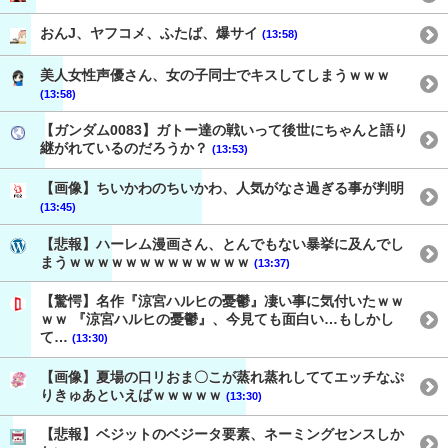
おんJ、ヤフコメ、ふたば、爆サイ
(13:58)
美人女性声優さん、女の子同士でキスしてしまうｗｗｗ
(13:58)
【ガンダム0083】ガトー達の戦いって後世にちゃんと語り
継がれているのだろうか？
(13:53)
【画像】ちいかわのちいかわ、人気がなさ過ぎる事が判明
(13:45)
【悲報】ハーレム漫画さん、とんでもない暴挙に及んでし
まうｗｗｗｗｗｗｗｗｗｗｗｗｗ
(13:37)
【驚愕】名作『涼宮ハルヒの憂鬱』凄い事に気付いたｗｗ
ｗｗ 『涼宮ハルヒの憂鬱』、今見ても面白い…もしかし
て…
(13:30)
【画像】夏場の口リおま〇こが蒸れ蒸れしててエッチなぷ
りきゅあといえばｗｗｗｗｗ
(13:30)
【悲報】ベジットのベジータ要素、ネーミングセンスしか