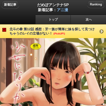
だめぽアンテナSP
Ranking
新着記事
新着記事：
アニ漫
トップ
次へ
北斗の拳 第12話 感想：牙一族が簡単に妹を探して見つけ
ちゃうのレイの立場がない！
(PickUP!)