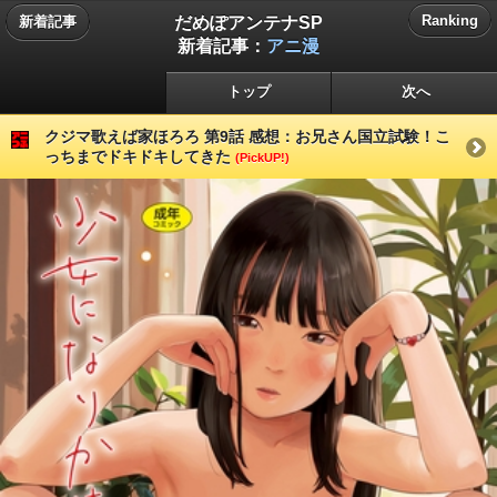
だめぽアンテナSP
Ranking
新着記事
新着記事：
アニ漫
トップ
次へ
クジマ歌えば家ほろろ 第9話 感想：お兄さん国立試験！こ
っちまでドキドキしてきた
(PickUP!)