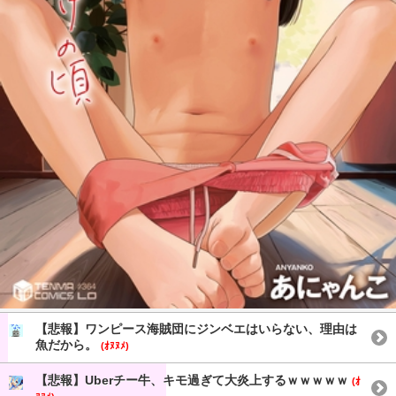
【悲報】ワンピース海賊団にジンベエはいらない、理由は
魚だから。
(ｵﾇﾇﾒ)
【悲報】Uberチー牛、キモ過ぎて大炎上するｗｗｗｗｗ
(ｵ