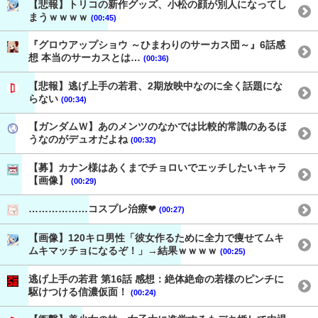
【悲報】トリコの新作グッズ、小松の顔が別人になってし
まうｗｗｗｗ
(00:45)
『グロウアップショウ ～ひまわりのサーカス団～』6話感
想 本当のサーカスとは…
(00:36)
【悲報】逃げ上手の若君、2期放映中なのに全く話題にな
らない
(00:34)
【ガンダムＷ】あのメンツのなかでは比較的常識のあるほ
うなのがデュオだよね
(00:32)
【募】カナン様はあくまでチョロいでエッチしたいキャラ
【画像】
(00:29)
………………コスプレ治療❤
(00:27)
【画像】120キロ男性「彼女作るために全力で痩せてムキ
ムキマッチョになるぞ！」→結果ｗｗｗｗ
(00:25)
逃げ上手の若君 第16話 感想：絶体絶命の若様のピンチに
駆けつける信濃仮面！
(00:24)