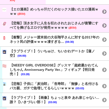
ﾇﾇﾒ)
【エロ漫画】めっちゃ汗だくのセックス描いたエロ漫画ｗ
ｗｗ
(ｵﾇﾇﾒ)
【悲報】頂き女子に人生を狂わされたおじさんが復讐にす
べてを捧げるヱロゲが発売ｗｗｗｗｗ
(ｵﾇﾇﾒ)
【衝撃】メジャー渡米前の大谷翔平さんに対する2017年の
ネット民の評価ｗｗｗｗ凄すぎる…
(04:30)
【ラブライブ！】ういちゅけ、ちいかわデートか【蓮ノ
空】
(04:00)
【NEEDY GIRL OVERDOSE】グッスマ「超絶最かわてん
しちゃん Anniversary Party Ver.」フィギュア【明日発
売！】
(03:28)
【悲報】子供に「炭治郎」「杏寿郎」「無惨」と名付ける
バカ親、ガチで急増してるらしいｗｗｗｗ
(03:03)
【ラブライブ！】【画像】ちょっと泉💢 あれ泉じゃない…
誰？【いきづらい部！】
(03:00)