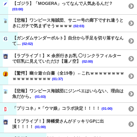
【ゴジラ】「MOGERA」ってなんで人気あるんだ？
(03:00)
【悲報】ワンピース海賊団、サニー号の廊下ですれ違うと
きにガチで気まずそうｗｗｗｗ
(02:03)
【ガンダムサンダーボルト】自分から手足を切り落すなん
て…
(02:02)
【ラブライブ！】✕ 余所行きお乳 ◯リンクラフィルター
で巨乳に見えていただけ【蓮ノ空】
(02:00)
【驚愕】幽☆遊☆白書（全19巻）←これｗｗｗｗｗｗｗｗ
ｗｗｗｗｗｗｗｗｗ
(01:37)
【悲報】ワンピース海賊団にジンベエはいらない、理由は
魚だから。
(01:03)
「プリコネ」×「ウマ娘」コラボ決定！！！！
(01:00)
【ラブライブ！】降幡愛さんがドッキリGPに出
演！！！！
(01:00)