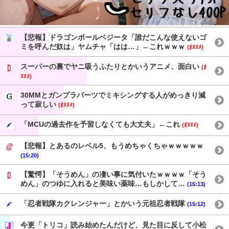
【悲報】ドラゴンボールベジータ「誰だこんな使えないゴ
ミを呼んだ奴は」ヤムチャ「はは…」←これｗｗｗ
(ｵﾇﾇﾒ)
スーパーの裏でヤニ吸うふたりとかいうアニメ、面白い
(ｵ
ﾇﾇﾒ)
30MMとガンプラパーツでミキシングする人がめっきり減
って寂しい
(ｵﾇﾇﾒ)
「MCUの過去作を予習しなくても大丈夫」←これ
(ｵﾇﾇﾒ)
【悲報】とあるのレベル5、もうめちゃくちゃｗｗｗｗｗ
(15:20)
【驚愕】「そうめん」の凄い事に気付いたｗｗｗｗ「そう
めん」のつゆに入れると美味い薬味…もしかして…
(15:13)
「忍者戦隊カクレンジャー」とかいう元祖忍者戦隊
(15:12)
今更「トリコ」読み始めたんだけど、見た目に反して小松