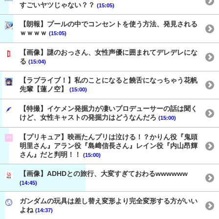
すごいヤツじゃない？？
(15:05)
【朗報】プールの中でコンセントを使う方法、発見される
ｗｗｗｗ
(15:05)
【画像】謎のおっさん、女性声優に囲まれてデレデレにな
る
(15:04)
【ラブライブ！】私のことになると饒舌になっちゃう花帆
先輩【蓮ノ空】
(15:00)
【特撮】イケメン発掘力が凄いプロデューサーの話は聞く
けど、女性キャストの発掘力はどうなんだろ
(15:00)
【プリキュア】映画たんプリは泣ける！？かりん役『鬼頭
明里さん』アラン役『島﨑信長さん』レイン役『内山昂輝
さん』だと判明！！
(15:00)
【画像】ADHDとの旅行、大変すぎておわるwwwwww
(14:45)
ガンダムの玩具は差し替え変形より完全変形する方がいい
よね
(14:37)