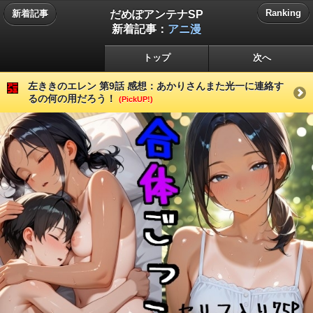
だめぽアンテナSP
Ranking
新着記事
新着記事：
アニ漫
トップ
次へ
左ききのエレン 第9話 感想：あかりさんまた光一に連絡す
るの何の用だろう！
(PickUP!)