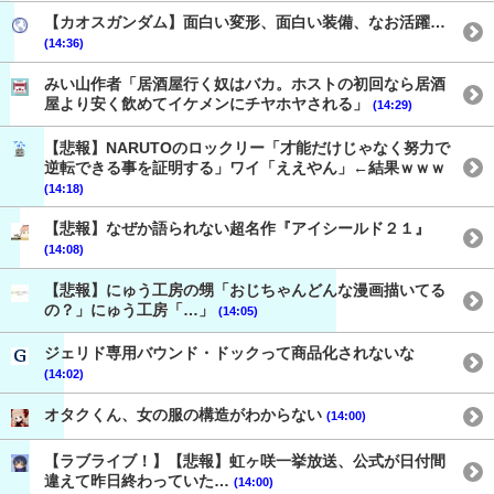
【カオスガンダム】面白い変形、面白い装備、なお活躍…
(14:36)
みい山作者「居酒屋行く奴はバカ。ホストの初回なら居酒
屋より安く飲めてイケメンにチヤホヤされる」
(14:29)
【悲報】NARUTOのロックリー「才能だけじゃなく努力で
逆転できる事を証明する」ワイ「ええやん」←結果ｗｗｗ
(14:18)
【悲報】なぜか語られない超名作『アイシールド２１』
(14:08)
【悲報】にゅう工房の甥「おじちゃんどんな漫画描いてる
の？」にゅう工房「…」
(14:05)
ジェリド専用バウンド・ドックって商品化されないな
(14:02)
オタクくん、女の服の構造がわからない
(14:00)
【ラブライブ！】【悲報】虹ヶ咲一挙放送、公式が日付間
違えて昨日終わっていた…
(14:00)