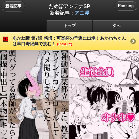
だめぽアンテナSP
Ranking
新着記事
新着記事：
アニ漫
トップ
次へ
あかね噺 第7話 感想：可楽杯の予選に出場！あかねちゃん
は早口寿限無で挑む！
(PickUP!)