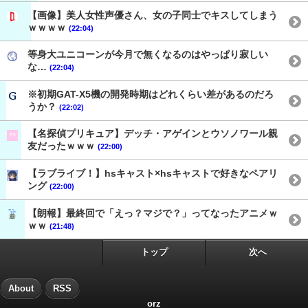
【画像】美人女性声優さん、女の子同士でキスしてしまう
ｗｗｗｗ
(22:04)
等身大ユニコーンが今月で無くなるのはやっぱり寂しい
な…
(22:04)
※初期GAT-X5機の開発時期はどれくらい差があるのだろ
うか？
(22:02)
【名探偵プリキュア】デッチ・アゲインとウソノワール親
友だったｗｗｗ
(22:00)
【ラブライブ！】hsキャスト×hsキャストで好きなペアリ
ング
(22:00)
【朗報】最終回で「えっ？マジで？」ってなったアニメｗ
ｗｗ
(21:48)
トップ
次へ
About
RSS
orz