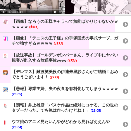
【画像】なろうの王様キャラって無能ばかりじゃないかｗ
ｗｗｗｗ
(ｵﾇﾇﾒ)
【画像】「テニスの王子様」の手塚国光の零式サーブ、ガ
チで強すぎるｗｗｗｗ
(ｵﾇﾇﾒ)
【放送事故】ゴールデンボンバーさん、ライブ中にヤバい
観客が乱入する放送事故www
(ｵﾇﾇﾒ)
【デレマス】難波笑美役の伊達朱里紗さんがご結婚！おめ
でとうございます！
(ｵﾇﾇﾒ)
【悲報】専業主婦、夫の夜食を有料化してしまうｗｗｗｗ
(23:05)
【朗報】井上雄彦「バスケ作品は絶対にコケる。この世の
タブーだった。でも俺は作ったけどね！」
(23:05)
ウマ娘のアニメ見たいんやがどれから見ればええんや
(23:04)