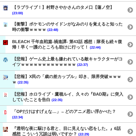
【ラブライブ！】村野さやかさんのタメ口【蓮ノ空】
(23:00)
【衝撃】ポケモンのサイドンがなみのりを覚えると知った
時の衝撃ｗｗｗｗ
(22:48)
BLEACH 千年血戦篇-禍進譚- 第43話 感想：隊長も続々復
帰！早く一護のところも助けに行って！
(22:44)
【悲報】ゲーム史上最も嫌われている敵キャラクターがコ
イツｗｗｗｗｗｗｗｗｗｗｗｗｗ
(22:37)
【悲報】X民の「歳の差カップル」叩き、限界突破ｗｗｗ
ｗ
(22:35)
【悲報】ホロライブ・鷹嶺ルイ、久々の『BAD期』に突入
していたことを告白
(22:35)
「OPだけはすげぇな…」←どのアニメ思い浮かべた？
(22:34)
『透明な夜に駆ける君と、目に見えない恋をした。』6話
感想 こういう冗談は弱いですか？
(22:29)