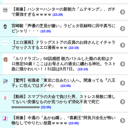
【画像】ハンターハンターの新能力「ムテキング」、ガチ
で最強すぎるｗｗｗｗ
(22:29)
宮崎駿「声優の芝居が嫌い」ラピュタ収録時に田中真弓に
ピシャリ・・・
(22:20)
【エロ漫画】ドラッグストアの店員のお姉さんとイチャラ
ブセックスするエロ漫画ｗｗｗ
(22:19)
「ルリドラゴン」50話感想 能力バトルした龍の名前はク
ロ推定50歳！ここはお母さんの過去に纏わる神社。ラスト
急に猫かわいい！！51話は9月7日。
(22:14)
【驚愕】有識者「東京に住みたい人へ。間違っても『八王
子』に住んではダメや」
(22:05)
【動画】スマブラの大会で負けた男、ストレス発散に壊し
てもいい安価なものが見つからず消化不良で死亡
wwwwwwwww
(22:05)
【画像】今週の「あかね噺」、“喜劇王”阿良川全生が怖い
物なしでやりたい放題ｗｗｗｗ
(22:05)