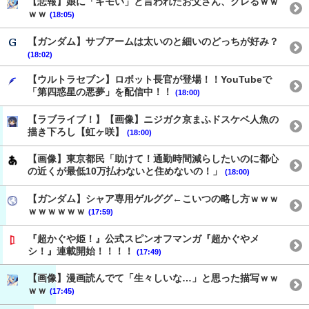
【悲報】娘に「キモい」と言われたお父さん、グレるｗｗ
ｗｗ
(18:05)
【ガンダム】サブアームは太いのと細いのどっちが好み？
(18:02)
【ウルトラセブン】ロボット長官が登場！！YouTubeで
「第四惑星の悪夢」を配信中！！
(18:00)
【ラブライブ！】【画像】ニジガク京まふドスケベ人魚の
描き下ろし【虹ヶ咲】
(18:00)
【画像】東京都民「助けて！通勤時間減らしたいのに都心
の近くが最低10万払わないと住めないの！」
(18:00)
【ガンダム】シャア専用ゲルググ←こいつの略し方ｗｗｗ
ｗｗｗｗｗｗ
(17:59)
『超かぐや姫！』公式スピンオフマンガ『超かぐやメ
シ！』連載開始！！！！
(17:49)
【画像】漫画読んでて「生々しいな…」と思った描写ｗｗ
ｗｗ
(17:45)