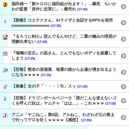
福田雄一「新ケロロに福田組が出ます！」→爆死 ちいか
わの監督「原作に忠実に」→爆売れ
(17:43)
【朗報】コエテクさん、AIライザと会話するRPGを発売
wwwwwwwwwwww
(17:35)
『るろうに剣心』読んでるんやけど、二重の極みの理屈が
理解出来ない
(17:30)
『瑠璃の宝石』の凪さん、とんでもないボディを披露して
しまう
(17:29)
【悲報】熊本の居酒屋、地震の後からお湯が湧き出るよう
になるｗｗｗｗ
(17:25)
【画像】女の子「・・・！💦」スッ
(17:20)
【悲報】ドラゴンボールベジータ「誰だこんな使えないゴ
ミを呼んだ奴は」ヤムチャ「はは…」←これｗｗｗ
(17:18)
アニメ「ヤニねこ」第6話、アルねこ、わざわざ江の島ま
で行ってゲロを吐くｗｗｗｗ【感想】
(17:05)