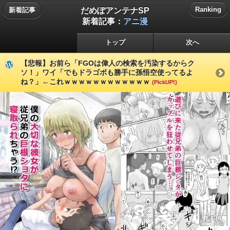
だめぽアンテナSP
Ranking
新着記事
新着記事：
アニ漫
トップ
次へ
【悲報】お前ら「FGOは偉人の検索を汚染するからク
ソ！」ワイ「でもドラゴボも勝手に孫悟空使ってるよ
ね？」←これｗｗｗｗｗｗｗｗｗｗｗｗ
(PickUP!)