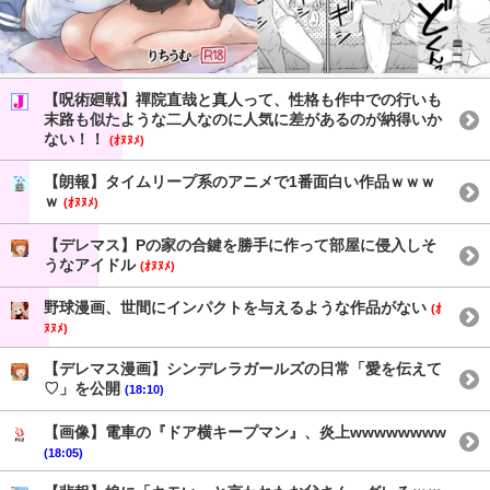
【呪術廻戦】禪院直哉と真人って、性格も作中での行いも
末路も似たような二人なのに人気に差があるのが納得いか
ない！！
(ｵﾇﾇﾒ)
【朗報】タイムリープ系のアニメで1番面白い作品ｗｗｗ
ｗ
(ｵﾇﾇﾒ)
【デレマス】Pの家の合鍵を勝手に作って部屋に侵入しそ
うなアイドル
(ｵﾇﾇﾒ)
野球漫画、世間にインパクトを与えるような作品がない
(ｵ
ﾇﾇﾒ)
【デレマス漫画】シンデレラガールズの日常「愛を伝えて
♡」を公開
(18:10)
【画像】電車の『ドア横キープマン』、炎上wwwwwwww
(18:05)