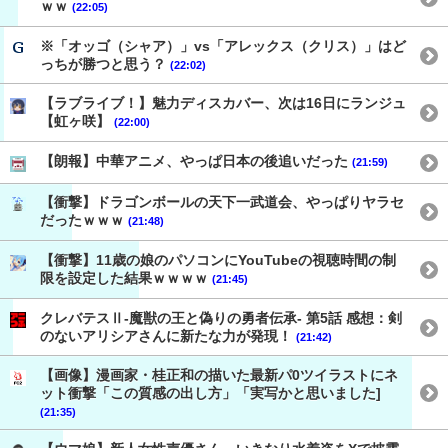
ｗｗ
(22:05)
※「オッゴ（シャア）」vs「アレックス（クリス）」はど
っちが勝つと思う？
(22:02)
【ラブライブ！】魅力ディスカバー、次は16日にランジュ
【虹ヶ咲】
(22:00)
【朗報】中華アニメ、やっぱ日本の後追いだった
(21:59)
【衝撃】ドラゴンボールの天下一武道会、やっぱりヤラセ
だったｗｗｗ
(21:48)
【衝撃】11歳の娘のパソコンにYouTubeの視聴時間の制
限を設定した結果ｗｗｗｗ
(21:45)
クレバテスⅡ-魔獣の王と偽りの勇者伝承- 第5話 感想：剣
のないアリシアさんに新たな力が発現！
(21:42)
【画像】漫画家・桂正和の描いた最新パ0ツイラストにネ
ット衝撃「この質感の出し方」「実写かと思いました]
(21:35)