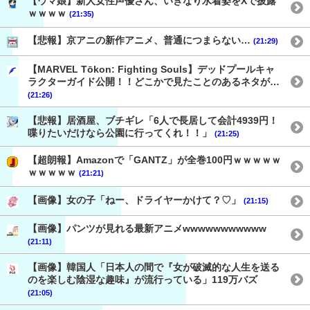
【ウマ娘】新人女性声優さん、いきなり水着姿をXで披露
ｗｗｗｗ
(21:35)
【悲報】京アニの新作アニメ、普通につまらない…
(21:29)
【MARVEL Tōkon: Fighting Souls】デッドプールキャ
ラクターガイド公開！！どこかで見たことのあるネタが…
(21:26)
【悲報】居酒屋、ブチギレ「6人で長居して会計4939円！
喋りたいだけなら公園に行ってくれ！！」
(21:25)
【超朗報】Amazonで「GANTZ」が全巻100円ｗｗｗｗｗ
ｗｗｗｗｗ
(21:21)
【画像】女の子「ねー、ドライヤーかけて？♡」
(21:15)
【画像】パンツが見れる最新アニメwwwwwwwwwww
(21:11)
【画像】韓国人「日本人の間で『女が破滅的な人生を送る
のを楽しむ陰湿な趣味』が流行っている」119万バズ
(21:05)