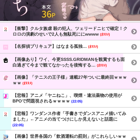
【衝撃】クルタ族虐 殺の犯人、ツェリードニヒで確定！ク
ロロの演劇のせいで2人も無駄死ににwwww
(ｵﾇﾇﾒ)
【名探偵プリキュア】はなまる孤独…
(ｵﾇﾇﾒ)
【画像あり】ワイ、今更SSSS.GRIDMANを観賞するも面
白過ぎて今まで観てなかったを後悔する…
(ｵﾇﾇﾒ)
【画像】「テニスの王子様」連載27年ついに最終回ｗｗｗ
ｗｗ
(ｵﾇﾇﾒ)
【悲報】アニメ「ヤニねこ」、喫煙・違法薬物の使用が
BPOで問題視されるｗｗｗｗ
(22:05)
【悲報】ワンダンス作者「手書きでダンスアニメ描いてみ
ました」←アニメの当てつけにしか見えないと話題に
(22:05)
【画像】世界各国の「飲酒運転の罰則」がこれらしいｗｗ