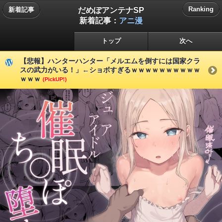
だめぽアンテナSP
Ranking
新着記事
新着記事：
アニ漫
トップ
次へ
【悲報】ハンターハンター「メルエムを倒すには国家クラ
スの武力がいる！」←ショボすぎるｗｗｗｗｗｗｗｗｗｗ
ｗｗｗ
(PickUP!)