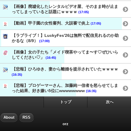
【画像】廃墟化したレンタルビデオ屋、そのまま時が止ま
ってしまっていると話題にｗｗｗｗ
(17:05)
【動画】甲子園の女性審判、大誤審で炎上
(17:05)
【ラブライブ！】LuckyFes'26は無料で配信見れるのか助
かるな（8/9）
(17:00)
【画像】女の子たち「メイド喫茶やってま〜す♡ぜひいら
してください♡」
(16:45)
【悲報】ひろゆき、妻から離婚を提示されていたｗｗｗｗ
(16:35)
【悲報】プロゲーマーさん、加藤純一信者を怒らせてしま
った結果、好き嫌い5位にwwwwwwww
(16:35)
トップ
次へ
About
RSS
orz