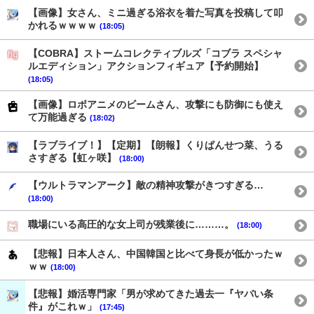
【画像】女さん、ミニ過ぎる浴衣を着た写真を投稿して叩
かれるｗｗｗｗ
(18:05)
【COBRA】ストームコレクティブルズ「コブラ スペシャ
ルエディション」アクションフィギュア【予約開始】
(18:05)
【画像】ロボアニメのビームさん、攻撃にも防御にも使え
て万能過ぎる
(18:02)
【ラブライブ！】【定期】【朗報】くりぱんせつ菜、うる
さすぎる【虹ヶ咲】
(18:00)
【ウルトラマンアーク】敵の精神攻撃がきつすぎる…
(18:00)
職場にいる高圧的な女上司が残業後に………。
(18:00)
【悲報】日本人さん、中国韓国と比べて身長が低かったｗ
ｗｗ
(18:00)
【悲報】婚活専門家「男が求めてきた過去一『ヤバい条
件』がこれｗ」
(17:45)