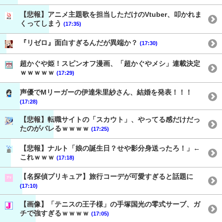
【悲報】アニメ主題歌を担当しただけのVtuber、叩かれま
くってしまう
(17:35)
『リゼロ』面白すぎるんだが異端か？
(17:30)
超かぐや姫！スピンオフ漫画、「超かぐやメシ」連載決定
ｗｗｗｗｗ
(17:29)
声優でMリーガーの伊達朱里紗さん、結婚を発表！！！
(17:28)
【悲報】転職サイトの「スカウト」、やってる感だけだっ
たのがバレるｗｗｗｗ
(17:25)
【悲報】ナルト「娘の誕生日？せや影分身送ったろ！」←
これｗｗｗ
(17:18)
【名探偵プリキュア】旅行コーデが可愛すぎると話題に
(17:10)
【画像】「テニスの王子様」の手塚国光の零式サーブ、ガ
チで強すぎるｗｗｗｗ
(17:05)