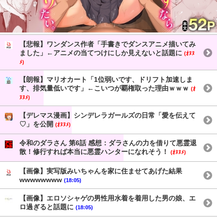
【悲報】ワンダンス作者「手書きでダンスアニメ描いてみ
ました」←アニメの当てつけにしか見えないと話題に
(ｵﾇﾇ
ﾒ)
【朗報】マリオカート「1位弱いです、ドリフト加速しま
す、排気量低いです」←こいつが覇権取った理由ｗｗｗ
(ｵ
ﾇﾇﾒ)
【デレマス漫画】シンデレラガールズの日常「愛を伝えて
♡」を公開
(ｵﾇﾇﾒ)
令和のダラさん 第6話 感想：ダラさんの力を借りて悪霊退
散！修行すれば本当に悪霊ハンターになれそう！
(ｵﾇﾇﾒ)
【画像】実写版みいちゃんを家に住ませてあげた結果
wwwwwwww
(18:05)
【画像】エロソシャゲの男性用水着を着用した男の娘、エ
ロ過ぎると話題に
(18:05)