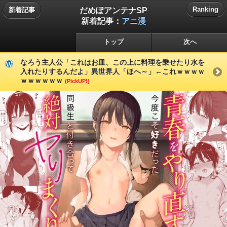
だめぽアンテナSP
Ranking
新着記事
新着記事：
アニ漫
トップ
次へ
なろう主人公「これはお皿、この上に料理を乗せたり水を
入れたりするんだよ」異世界人「ほへ～」←これｗｗｗｗ
ｗｗｗｗｗｗ
(PickUP!)