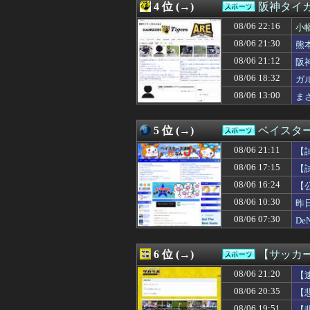
4 位 (→)
阪神タイ
08/06 19:51
【悲報】韓国サッ
08/06 19:49
【NBA】ニック
08/06 22:16
小
08/06 19:45
◆日本代表◆鎌田
08/06 21:30
熊
08/06 19:41
高市早苗さん、
08/06 21:12
08/06 19:33
カープ小園＆フ
阪神
08/06 19:30
【サッカー】鹿島
08/06 18:32
ガ
08/06 19:21
佐野海舟「体幹
08/06 13:00
ま
08/06 19:18
昨日のT-阪神の
08/06 19:12
警察名乗る人物「
08/06 19:10
X・アロンソ監督
5 位 (→)
ベイスタ
08/06 19:05
1シーズン20勝
08/06 18:53
牧原大成のタイ
08/06 21:11
【
08/06 18:44
FC東京の開幕戦
08/06 17:15
【試
08/06 18:43
【悲報】サッカー
08/06 16:24
08/06 18:32
ガルシア、2試合
【
08/06 18:31
渦中のディオマン
08/06 10:30
昨
08/06 18:30
SB山本祐大(27) .3
08/06 07:30
D
08/06 18:30
◆プレミア◆上田
08/06 18:30
【悲報】村上・
08/06 18:16
阪神・ガルシア、
6 位 (→)
【サッカー
08/06 18:10
加入からわずか
08/06 18:06
甲子園で旭日旗タ
08/06 21:20
【
08/06 18:01
【カープ実況】秋
08/06 20:35
【
08/06 18:00
松木安太郎、Jリ
08/06 19:51
【