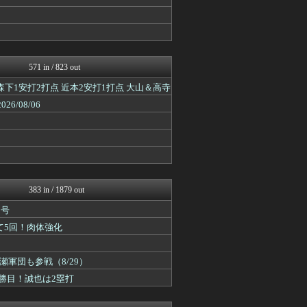
footballnet【サ...
阪神タイガースちゃんねる
野球なんだ
まとめロッテ！
なんJ PUSH!!
ベイスターズNEWS
571 in / 823 out
ツバメ速報＠ヤクルトスワロ...
R 森下1安打2打点 近本2安打1打点 大山＆高寺
やみ速@なんJ西武まとめ
日刊やきう速報
/08/06
阪神タイガースちゃんねる
バスケまとめ・COM
ツバメ速報＠ヤクルトスワロ...
ベイスターズ速報＠なんJ
まとめロッテ！
鷹速@ホークスまとめブログ
竜速（りゅうそく）
383 in / 1879 out
footballnet【サ...
1号
まとめロッテ！
サカサカ10【サッカーまと...
て5回！肉体強化
フットボール速報
広島東洋カープまとめブログ...
軍団も参戦（8/29）
フィルダースチョイス
ポリー速報
勝目！誠也は2塁打
日刊やきう速報
ってなんじぇですかー