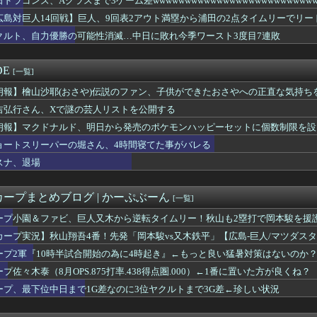
ドラゴンズ、Aクラスまで3ゲーム差wwwwwwwwwwwwwwwwwwwwwwwwwww
、ヒロインで熊本に触れ思わず涙
広島対巨人14回戦】巨人、9回表2アウト満塁から浦田の2点タイムリーでリ
ーグ順位表｜逆転勝利…日ハムの現在順位がこちら
・福岡で今季初勝利！チーム一丸で勝利もぎとる
クルト、自力優勝の可能性消滅…中日に敗れ今季ワースト3度目7連敗
日本ハム17回戦】日本ハムが8回に一挙4点で勝ち越し対鷹3勝目...
ンクvs日本ハム 17回戦｜試合後ハムファン集合｜8/6
DE
[一覧]
りのJリーグ地上波中継キターｗｗｗｗｗｗｗｗ
回戦】巨人、8回表2アウト一塁から泉口のタイムリーツーベースで...
朗報】檜山沙耶(おさや)伝説のファン、子供ができたおさやへの正直な気持ちを
ナルド、明日から発売のポケモンハッピーセットに個数制限を設ける
吉弘行さん、Xで謎の芸人リストを公開する
横浜 2026/08/06 【大竹6回3失点 ガルシア2安...
Aで阪神打線爆発で3タテ阻止に成功wwwwwwwwww
朗報】マクドナルド、明日から発売のポケモンハッピーセットに個数制限を設
26/8/6]DeNAベイスターズ５－１０阪神タイガース 先...
ョートスリーパーの堀さん、4時間寝てた事がバレる
が降板した途端に打ち出すｗｗｗｗｗｗｗｗ
スナ、退場
パーの堀さん、4時間寝てた事がバレる
ストファーの150km左腕高部くん、10奪三振自責点0で負ける
畑大悟、これぞ神川畑！｜ソフトバンク戦｜打った瞬間の反応まとめ...
ープまとめブログ | かーぷぶーん
[一覧]
谷哲二氏「代表を辞退して下さい」大物選手に直談判「自分からやめ...
ープ小園＆ファビ、巨人又木から逆転タイムリー！秋山も2塁打で岡本駿を援
に日本代表の後輩３人が高級ブランドプレゼントしてしまうｗｗｗｗ...
カープ実況】秋山翔吾4番！先発「岡本駿vs又木鉄平」【広島-巨人/マツダス
ントが優勝のために緊急補強した先発投手、デビュー戦1回7失点で...
ーナシオン、打球が飛ばずセンターフライ…ベンチに戻って腕立て5...
ープ2軍『10時半試合開始の為に4時起き』←もっと良い猛暑対策はないのか
シーに百戦錬磨のストライカー加入！ 35歳ウェルベック獲得を発...
プ佐々木泰（8月OPS.875打率.438得点圏.000）←1番に置いた方が良くね？
打猛打賞！！またタイムリーで同点に追いつく
ープ、最下位中日まで1G差なのに3位ヤクルトまで3G差←珍しい状況
の伯乃富士と熱海富士、反社との写真流出ｗｗｗ
ＦＩＦＡ会長、トランプ政権に支援要請＝米紙
エス、ライトスタンドへの逆転2ランホームラン｜ソフトバンク戦｜...