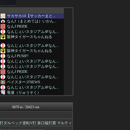
サカサカ10【サッカーまと...
なんJ（まとめては）いかん...
なんJ PRIDE
なんじぇいスタジアム＠なん...
阪神タイガースちゃんねる
なんじぇいスタジアム＠なん...
阪神タイガースちゃんねる
なんJ PUSH!!
なんじぇいスタジアム＠なん...
なんじぇいスタジアム＠なん...
なんJ PRIDE
なんじぇいスタジアム＠なん...
ベイスターズNEWS
なんじぇいスタジアム＠なん...
竜速（りゅうそく）
なんJ PRIDE
ツバメ速報＠ヤクルトスワロ...
6670 in / 26423 out
なんJ（まとめては）いかん...
やみ速@なんJ西武まとめ
鷹速@ホークスまとめブログ
代打ダルベック逆転V打 泉口猛打賞 マルティ
footballnet【サ...
なんじぇいスタジアム＠なん...