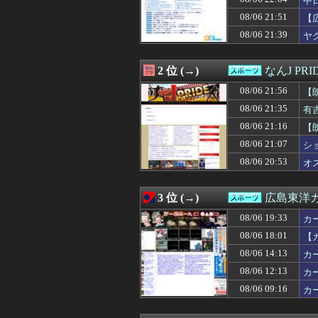
中日
08/06 21:30
熊本出身の大竹
08/06 21:51
【
08/06 21:30
【8/6】パ・リ
08/06 21:39
08/06 21:29
日本ハム、鬼門
ヤ
08/06 21:26
【ソフトバンク対
08/06 21:24
【勝利】ソフトバ
2 位 (→)
なんJ PRI
08/06 21:20
【速報】25年ぶ
08/06 21:20
【広島対巨人14
08/06 21:56
【
08/06 21:16
【朗報】マクド
08/06 21:35
有
08/06 21:15
【試合結果】阪神vs
08/06 21:12
阪神10-5DeN
08/06 21:16
【
08/06 21:11
【試合結果】[20
08/06 21:07
シ
08/06 21:09
中日打線、金丸
08/06 20:53
オ
08/06 21:07
ショートスリー
08/06 21:03
【悲報】聖隷クリ
08/06 21:03
【日本ハム】上川
3 位 (→)
広島東洋カ
08/06 21:00
◆ドーハ世代◆柱
08/06 20:53
オスナ、退場
08/06 19:33
カ
08/06 20:35
【悲報】鎌田大地
08/06 18:01
【
08/06 20:33
【悲報】Deフロ
08/06 20:10
08/06 14:13
DeNA・エンカ
カ
08/06 20:10
若手主体のチェル
08/06 12:13
カー
08/06 20:08
牧原大成が3安
08/06 09:16
カ
08/06 20:00
【画像】大相撲
08/06 20:00
Ｗ杯計画頓挫の
08/06 19:52
【日本ハム】レイ