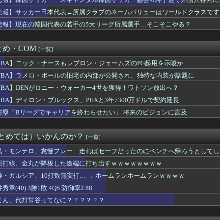
軍スタメン 先発:菅井信也（2026.8.6）
ｗｗ
韓国代表の若手の5大リーグ所属選手…そこそこやる？
悲報】サッカー日本代表←所属クラブのネームバリューはワールドクラスです←
本ハム 細野 晴希が先発 試合実況 inみずほpaypay...
悲報】現在の韓国代表の若手の5大リーグ所属選手…そこそこやる？
vs中日 8/6/18:00
の移籍後初ゴール含む5発大勝…一方で主力2人が負傷交代のアクシ...
日本ハム 17回戦】スタメン・打順速報｜試合実況｜8/6 1...
め・COM
[一覧]
6/8/6]DeNAベイスターズ対阪神タイガース 17:4...
カー好き芸人、土田晃之「草サッカーとフットサルやめました」「2...
NBA】ニック・ナースもレブロン・ジェームズのPG起用を示唆か
合で新天地デビュー！ 地元メディアは高評価「魅力的な要素がたく...
NBA】ラメロ・ボールの旧宅の内部が公開され、独特な内装が話題に
二)中野 6(左)ガルシア vs横浜 【17:45試合開始...
NBA】DENがロニー・ウォーカー4世を獲得！ワトソン放出へ？
8/6 中日vsヤクルト（バンテリンD）18:00～先発：金...
アスリート調査 1位 中村敬斗（サッカー） 2位 高橋藍（バ...
NBA】ディロン・ブルックス、PHXと3年7300万ドルで契約延長
ロ・ボールの旧宅の内部が公開され、独特な内装が話題に
村塁「Bリーグでキャリアを終わらせたい」 将来のビジョンに言及
、ビドが1軍登録、マルセリーノは登録抹消されず
ら伸び代えげつなさそうだけど時間はかかりそう
O.ビドが一軍昇格 登録抹消は無し
まとめては）いかんのか？
[一覧]
XTの来季のプレミアリーグの宣伝、何かがおかしい…
晴希が登録/山縣秀を抹消 6日公示
島・モンテロ、怠慢プレー 走ればセーフだったのにベンチへ帰ろうとしてし
、大韓サッカー協会を家宅捜索 代表監督選考巡り ・・・
日打線、金丸が降板した途端に打ち出すｗｗｗｗｗｗｗｗ
ム2軍vsハヤテ 5-4｜ファーム交流戦7回戦｜個人成績｜8...
神・ガルシア、10打数無安打… → ホームランホームランｗｗｗｗ
西爾大会チケット購入希望者が73万人超！大会運営責任者「スタジ...
移民問題に関する投稿に批判殺到 「問題発言だとわからないのか？...
秀章(40) 3勝1敗 4QS 防御率2.88
以上の投手が一切出なくなった理由ってなに？
まん、代打常谷ってなに？？？？？？
OPS.948の『カル・ローリー』さんの今季の成績
い現実」“超高校級”と注目された19歳怪物FW、“０試合”で...