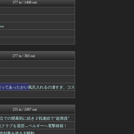
まとめロッテ！
377 in / 1408 out
ドメサカブログ
footballnet【サ...
阪神タイガースちゃんねる
やみ速@なんJ西武まとめ
ww
ベイスターズ速報＠なんJ
バスケまとめ・COM
竜速（りゅうそく）
広島東洋カープまとめブログ...
鷹速@ホークスまとめブログ
277 in / 383 out
れ使ってあったかい風呂入れるの凄すぎ、コス
255 in / 2497 out
立での開幕戦に続き２戦連続で“超満員”
で英クラブを退団→ベルギーへ電撃移籍！
利売却案を巡る大騒動