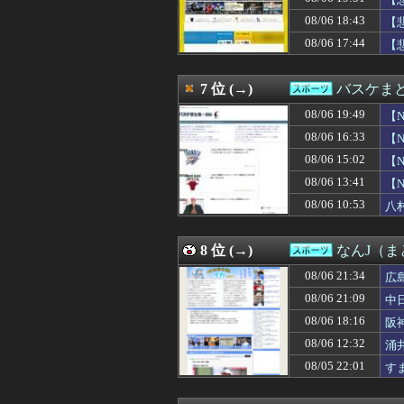
08/06 17:45
【試合実況】西武２
ｗ
08/06 17:44
【悲報】現在の
08/06 18:43
【
08/06 17:35
ソフトバンクVS日
08/06 17:44
【
08/06 17:35
【試合実況】ヤクルト
08/06 17:31
シャルケ、田中聡
08/06 17:21
【ソフトバンクvs
7 位 (→)
バスケまと
08/06 17:15
【試合実況】[202
08/06 17:15
08/06 19:49
◆悲報◆自称サッ
【
08/06 17:10
前田大然が親善試
08/06 16:33
【
08/06 17:09
【阪神スタメン】2(
08/06 15:02
【
08/06 17:00
【ドラゴンズ実況】
08/06 16:52
【速報】かっこいい
08/06 13:41
【
08/06 16:33
【NBA】ラメ
08/06 10:53
八
08/06 16:30
【公示】DeNA
08/06 16:26
上田は覚醒した
08/06 16:24
【公示】DeNA
8 位 (→)
なんJ（
08/06 16:21
【動画】U-NE
08/06 21:34
08/06 16:08
【日本ハム】細野
広
08/06 16:08
【速報】韓国警察
08/06 21:09
中
08/06 16:03
【試合結果】日本ハ
08/06 18:16
阪
08/06 16:00
◆女子W杯◆伯剌
08/06 16:00
本田圭佑のW杯と
08/06 12:32
涌井
08/06 16:00
1シーズン20勝
08/05 22:01
す
08/06 15:30
昨季60本塁打・
08/06 15:30
【サッカー】「厳し