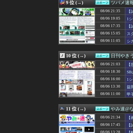
08/06 15:23
川瀬晃さん、京
9 位 (→)
ツバメ速
08/06 15:18
【悲報】大谷翔平さ
08/06 21:35
08/06 15:05
スクリューボー
【
08/06 15:02
【NBA】DEN
08/06 19:05
1
08/06 15:00
【悲報】各務原と
08/06 17:35
【試
08/06 14:45
◆Ｊリーグ◆浦和
08/06 14:40
【悲報】「“日本
08/06 15:05
ス
08/06 14:26
千賀滉大 14登
08/06 11:05
シ
08/06 14:13
カープ2軍『10
08/06 14:00
フジテレビ、8月
08/06 13:41
【NBA】ディロ
10 位 (→)
日刊やき
08/06 13:30
◆Ｊリーグ◆FC
08/06 21:03
【
08/06 13:30
益田250セーブ
08/06 13:28
【動画】元西武
08/06 18:30
SB
08/06 13:27
ホークス、交流戦
08/06 16:00
1
08/06 13:00
まさか敗因が『
08/06 12:40
08/06 13:30
【日本ハム2軍v
益
08/06 12:39
カブスPCAさん、打率.
08/06 11:00
甲
08/06 12:32
涌井秀章(40) 3勝1
08/06 12:26
2011年ドラフ
08/06 12:25
【ハマスタバトル
11 位 (→)
やみ速@
08/06 12:15
◆悲報◆韓国代表
08/06 21:34
【
08/06 12:14
【悲報】日ハム、
08/06 12:13
カープ佐々木泰（8月
08/06 17:45
【
08/06 12:00
中日ドラゴンズ
08/06 13:28
【