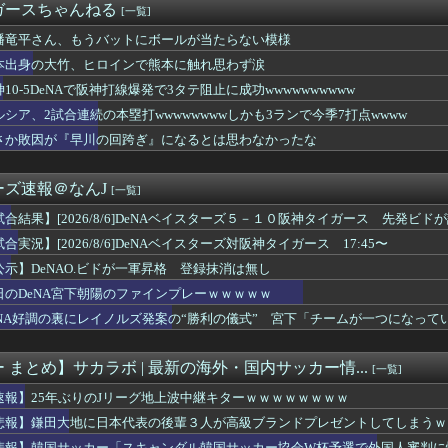
ガースちゃんねる
[一覧]
カー「スキャンダル韓国サッカー協会W杯予選で外国人審判に性接待...
・ナースもレブロン・ジェームズのPG起用を示唆か
幡竜平さん、もうバットにボールが当たらない模様
大地に日本代表の後輩３人が高級ブランドプレゼント「律儀に誕プレ...
本出身の大竹、ヒロインで熊本に触れ思わず涙
広島市長のスピーチで眠くなってしまう
ァビ、巨人又木から逆転タイムリー！秋山も2塁打で岡本駿を援護！！
10-5DeNAで阪神打線爆発で3タテ阻止に成功wwwwwwwwww
、ホーム開幕戦の第２節名古屋戦はチケット完売の見通し…国立での...
ルシア、2試合連続の本塁打wwwwwwwwしかも3ランで今季7打点wwww
を鍛えるために幼少期は下駄を履いて生活していました」
さか敗因が『早川の回跨ぎ』になるとは思わなかったな
主力２死球ｗｗｗｗｗｗｗｗｗ
保釈金を払えば逮捕されずに済むよ」３０代男性が１３４２万円だま...
、ムドリクのチーム合流を認める…デ・ゼルビ監督も元教え子の復活...
ーズ速報＠なんJ
[一覧]
以上の投手が一切出なくなった理由ってなに？
ムリーで先制
試合結果】[2026/8/6]DeNAベイスターズ５－１０阪神タイガース 先発ビ
に日本代表DF長友佑都が来場し挨拶 去就に注目集まる
合実況】[2026/8/6]DeNAベイスターズ対阪神タイガース 17:45〜
日本代表←所属クラブのネームバリューはワールドクラスです←これ...
連続の本塁打wwwwwwwwしかも3ランで今季7打点wwww
公示】DeNAO.ビドが一軍昇格 登録抹消は無し
デ、トレーニングキャンプを病欠…ライプツィヒ指揮官は「本当だよ...
日のDeNA宮下朝陽のファインプレーｗｗｗｗｗ
23 2本 14打点 OPS.878
eNA好調の裏にレイノルズ発案の“勝利の儀式” 宮下「チームが一つになって
綺世 ブライトンが獲得へ本格アプローチを開始 ウェルベックの後...
岡本の一年目コンビ、ひっそりと成績悪化中
10打数無安打… → ホームランホームランｗｗｗｗ
 まとめ】サカラボ | 最新の海外・国内サッカー情...
[一覧]
1年…アーセナルMFノアゴール、エヴァートンに完全移籍へ
オルが配られるwww
速報】25年ぶりのJリーグ地上波中継キターｗｗｗｗｗｗｗｗ
山翔吾4番！先発「岡本駿vs又木鉄平」【広島-巨人/マツダスタ...
悲報】鎌田大地に日本代表の後輩３人が高級ブランドプレゼントしてしまうｗ
ーグ監督再チャレンジに意欲「一応ライセンスも持っているので」 ...
悲報】韓国サッカー「スキャンダル韓国サッカー協会W杯予選で外国人審判に