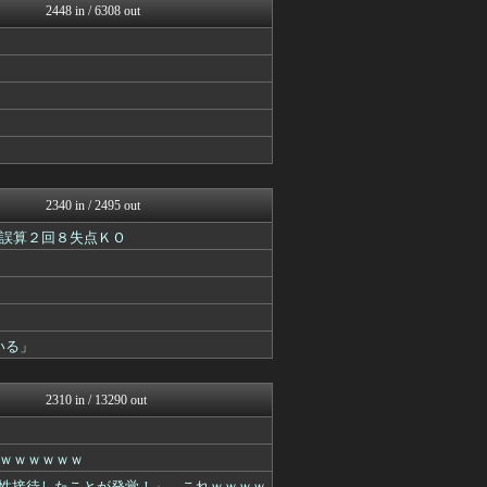
2448 in / 6308 out
【サッカー まとめ】サカラ...
バスケまとめ・COM
WorldFootball...
なんJ PRIDE
広島東洋カープまとめブログ...
フットボール速報
Samurai GOAL
なんJ PRIDE
なんJ PUSH!!
Samurai GOAL
2340 in / 2495 out
ツバメ速報＠ヤクルトスワロ...
鷹速@ホークスまとめブログ
ドが誤算２回８失点ＫＯ
ドメサカブログ
【サッカー まとめ】サカラ...
阪神タイガースちゃんねる
Samurai GOAL
日刊やきう速報
いる」
WorldFootball...
MLB NEWS@まとめ
なんJ（まとめては）いかん...
2310 in / 13290 out
Samurai GOAL
フィルダースチョイス
広島東洋カープまとめブログ...
ｗｗｗｗｗｗ
footballnet【サ...
性接待したことが発覚！」←これｗｗｗｗ