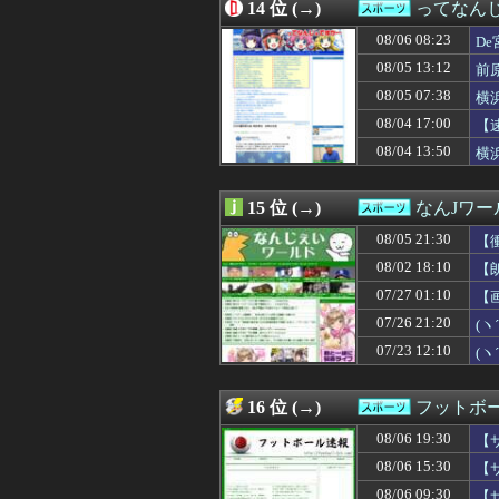
08/06 08:17
14 位 (→)
パ・リーグ順位表
ってなん
08/06 08:14
セレッソ大阪がF
08/06 08:23
De
08/06 08:00
鈴木彩艶のPSG交
08/06 07:45
08/05 13:12
ぶっちゃけ、ポ
前
08/06 07:35
西武・中村剛也
08/05 07:38
横
08/06 07:30
DeNA好調の裏
08/04 17:00
【
08/06 07:17
【NBA】ニコラ
08/06 07:15
中日ドラゴンズ、
08/04 13:50
横
08/06 07:06
カープ新井監督
08/06 07:02
ホークス優勝マジ
15 位 (→)
なんJワー
08/05 21:30
【
08/02 18:10
【
07/27 01:10
【
07/26 21:20
(
パ最
07/23 12:10
(
16 位 (→)
フットボ
08/06 19:30
【
08/06 15:30
【
08/06 09:30
【