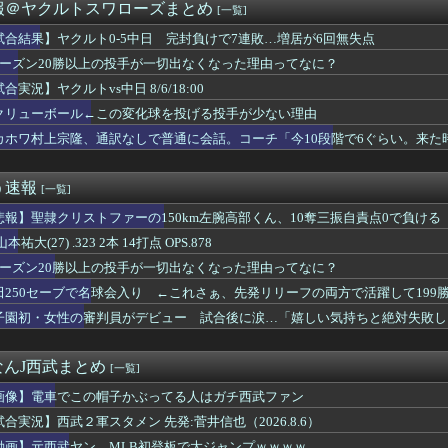
セラ試合後渋滞に巻き込まれて大阪に取り残されてしまう
報＠ヤクルトスワローズまとめ
[一覧]
ん、PCAにWARで圧倒されはじめるwwwwwwwwwwww...
ル←この変化球を投げる投手が少ない理由
試合結果】ヤクルト0-5中日 完封負けで7連敗…増居が6回無失点
がロニー・ウォーカー4世を獲得！ワトソン放出へ？
シーズン20勝以上の投手が一切出なくなった理由ってなに？
かいう地名、岐阜県民すら75%が誤読をしてしまうwwwwwww
合実況】ヤクルトvs中日 8/6/18:00
、東海大DF田中玲音、明治大DF稲垣篤志の加入内定と特別指定を...
のイ・ガンイン”と呼ぶのも恥ずかしいレベル」“停滞”する久保建...
クリューボール←この変化球を投げる投手が少ない理由
板0勝8敗防御率8.47←来年日本に戻るかもだけどどこが獲る？
カホワ村上宗隆、通訳なしで普通に会話。コーチ「今10段階で6ぐらい。来た
時半試合開始の為に4時起き』←もっと良い猛暑対策はないのか？
7日（金）19時～横浜FMvs鹿島を生中継！中山雅史＆井原正巳...
ン・ブルックス、PHXと3年7300万ドルで契約延長
う速報
[一覧]
東京、東京ダービーで長友佑都”来場”を発表！引退も退団も発表し...
悲報】聖隷クリストファーの150km左腕高部くん、10奪三振自責点0で負ける
で名球会入り ←これさぁ、先発リリーフの両方で活躍して199勝...
ヤン、MLB初登板で大ジャンプｗｗｗｗ
山本祐大(27) .323 2本 14打点 OPS.878
前のハム戦(5月22日)からとんでもないペースで勝ち始める
シーズン20勝以上の投手が一切出なくなった理由ってなに？
早川の回跨ぎ』になるとは思わなかったな
sハヤテ ファーム交流戦7回戦】スタメン・打順速報｜試合実況｜...
田250セーブで名球会入り ←これさぁ、先発リリーフの両方で活躍して199勝
288 26本 28盗塁 wRC+156(1位) FR...
子園初・女性の審判員がデビュー 試合後に涙…「嬉しい気持ちと絶対失敗し
敗 4QS 防御率2.88
ト当時のロッテファンの反応ｗｗｗ
】三嶋解説員「勝ちに来てますね」連日の挑戦者圧勝！相川七瀬軍団...
なんJ西武まとめ
[一覧]
洪明甫前監督マルディーニの頭を蹴ったイ・チョンスに「手を切り落...
画像】電車でこの帽子かぶってる人はガチ西武ファン
今日もSBに圧倒される
OPS.875打率.438得点圏.000）←1番に置いた方...
試合実況】西武２軍スタメン 先発:菅井信也（2026.8.6）
、今日勝てれば上位の目が見えてくるかも・・・
動画】元西武ヤン、MLB初登板で大ジャンプｗｗｗｗ