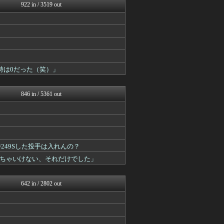
鷹速@ホークスまとめブログ
922 in / 3519 out
フィルダースチョイス
ツバメ速報＠ヤクルトスワロ...
バスケまとめ・COM
竜速（りゅうそく）
WorldFootball...
【サッカー まとめ】サカラ...
まとめロッテ！
時は0だった（笑）」
広島東洋カープまとめブログ...
footballnet【サ...
バスケまとめ・COM
846 in / 5361 out
WorldFootball...
日刊やきう速報
やみ速@なんJ西武まとめ
鷹速@ホークスまとめブログ
阪神タイガースちゃんねる
ファイターズ王国＠日ハムま...
249Sした投手は入れんの？
MLB NEWS@まとめ
ちゃいけない、それだけでした」
なんJ（まとめては）いかん...
まとめロッテ！
ベイスターズNEWS
642 in / 2802 out
WorldFootball...
フィルダースチョイス
広島東洋カープまとめブログ...
竜速（りゅうそく）