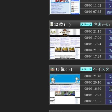
08/06 12:00
「育児に興味ある
08/06 11:02
08/06 12:00
髙橋遥人、シー
【パ
08/06 12:00
【朗報】大谷翔平さ
08/06 07:35
西
08/06 11:56
日本ハム新庄監督
08/06 11:49
サカナ山口、アジ
08/06 11:35
【MLB】カブス
12 位 (→)
虎速
[一覧]
08/06 11:05
シカホワ村上宗隆
08/06 21:15
【試
08/06 11:02
【パ順位】鷹======
1安
08/06 11:00
甲子園初・女性の
08/06 17:09
【阪
08/06 11:00
阪神・神宮、プ
08/05 17:24
【阪
08/06 10:53
八村塁「Bリーグ
08/04 21:57
08/06 10:35
【ファーム試合実況】
【試
08/06 10:30
昨日のDeNA宮
08/04 17:24
【阪
08/06 10:26
ロングはリリー
08/06 10:04
小久保ホークス
08/06 10:00
始球式で変な投
13 位 (→)
ベイスター
08/06 10:00
ブラウブリッツ秋
08/06 21:40
【
08/06 09:56
二軍試合実況 8月
08/06 09:54
【速報】冨安が
08/06 20:10
D
08/06 09:30
【サッカー】FI
08/06 16:30
【
08/06 09:16
カープ、最下位中
08/06 12:25
【
08/06 09:10
大谷が頑なに守
08/06 09:05
【悲報】パリー
08/06 11:35
【
08/06 08:30
大谷翔平、今季初
08/06 08:23
De宮下朝陽 .26