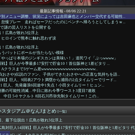
最新記事情報 - 08/06 22:21
別メニュー調整、状況によっては吉田麻也とメンバー交代する可能性...
怠慢プレー 走ればセーフだったのにベンチへ帰ろうとしてしまうｗ...
Xで謎の芸人リストを公開する
出！広島が敗れ5位浮上
、ヒロインで熊本に触れ思わず涙
出！広島が敗れ5位浮上
もうバットにボールが当たらない模様
「やっぱり本場のジンギスカンは美味い！」道民ワイ「ぷっwwww」
戦】巨人が今季最多17安打で貯金10！首位阪神と1差ピタリ ...
クラスまで3ゲーム差wwwwwwwwwwwwwwwwwwww...
(おさや)伝説のファン、子供ができたおさやへの正直な気持ちを語...
回戦】巨人、9回表2アウト満塁から浦田の2点タイムリーでリード...
2－1 巨人、先発藤浪6回途中1失点！小田タイムリー！ヒュン...
優勝の可能性消滅…中日に敗れ今季ワースト3度目7連敗
6 中日 5-0 ヤクルト 8回石川昂弥先制タイムリー！この...
Xで謎の芸人リストを公開する
ルト0-5中日 完封負けで7連敗…増居が6回無失点
いスタジアム＠なんJまとめ
怠慢プレー 走ればセーフだったのにベンチへ帰ろうとしてしまうｗ...
[一覧]
この帽子かぶってる人はガチ西武ファン
日、最下位脱出！広島が敗れ5位浮上
ァン集合（2026.8.6）
広島対巨人14回戦】巨人が今季最多17安打で貯金10！首位阪神と1差ピタリ 
表・板倉滉が授かり婚、かつてはキングカズ＆ゴン中山も…サッカー...
30S 又木4回途中4失点も
16回戦】中日が交流戦後初の3タテ！3位ヤクルトと3差 今季9...