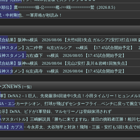
のかな？と思ってしまう」モデル・由布菜月 夫・上田綺世がW杯で...
ズンをフルで戦う経験がなさすぎて「こう」なってる件
順位】鷹========猫-公=====檻-/==鴎=========鷲（2026.8.5）
ん、OPSナ・リーグ１位に返り咲くwwwwwwwwwwwww...
武・中村剛也、一軍昇格が秒読み！
、退任なら複数球団による「争奪戦」も（AERA）
カン後藤「BUMPが邦ロックを一変させた」←これwww
・今永昇太、大谷翔平と対決！飛翔・三振・安打も5回1失点で8勝...
、通訳なしで普通に会話。コーチ「今10段階で6ぐらい。来た時は...
合結果】阪神vs横浜 2026/08/06 【大竹6回3失点 ガルシア2安打3打点1H
==猫-公=====檻-/==鴎=========鷲（...
打1打点 中野2安打 】
審判員がデビュー 試合後に涙…「嬉しい気持ちと絶対失敗しちゃい...
神スタメン】2(二)中野 6(左)ガルシア vs横浜 【17:45試合開始予定】 2026
ロ初登板はパーフェクトリリーフ
神スタメン】2(右)森下 vs横浜 2026/08/05 【17:45試合開始予定】
でキャリアを終わらせたい」 将来のビジョンに言及
ヤクルトvs広島 8/6/10:30
合結果】阪神vs横浜 2026/08/04 【元山2安打 及川＆岩崎1回無失点】
下朝陽のファインプレーｗｗｗｗｗ
神スタメン】6(左)高寺 vs横浜 2026/08/04 【17:45試合開始予定】
フに戻すかな？
、楽天戦を除いて勝率６割到達
げ方のやついるけどさ
ズNEWS
[一覧]
田 「志を高くJ1に」岩瀬社長が抱負を語る
2軍】DeNA 2－1 巨人、先発藤浪6回途中1失点！小田タイムリー！ヒュンメル
6日10:20～ 中日－ロッテ
クリスタルパレスへ加入！！プレシーズン参加から本契約へ！
eNA・エンカーナシオン、打球が飛ばずセンターフライ…ベンチに戻って腕立
FA会長、過ち認め「心から謝罪」 留任決定を英報道…W杯権利売...
公示】DeNA、ビドが1軍登録、マルセリーノは登録抹消されず
日まで1G差なのに3位ヤクルトまで3G差←珍しい状況
ハマスタバトル】三嶋解説員「勝ちに来てますね」連日の挑戦者圧勝！相川七瀬
備しない理由って何？
グの灯、ガチで消えそう
MLB】カブス・今永昇太、大谷翔平と対決！飛翔・三振・安打も5回1失点で8
の1試合2HR 25号先頭弾＆26号も空砲…ド軍は今季ワースト...
8 5本 16点 ショート←こいつの評価