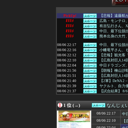
PickUp!
【悲報】遠藤航が
ｵﾇﾇﾒ
広島・モンテロ、
ｵﾇﾇﾒ
有吉弘行さん、
ｵﾇﾇﾒ
中日、最下位脱
ｵﾇﾇﾒ
熊本出身の大竹
08/06 22:17
中日、最下位脱
08/06 22:16
小幡竜平さん、
08/06 22:12
【悲報】観光客
08/06 22:10
【広島対巨人14回
08/06 22:04
中日ドラゴンズ、A
08/06 21:56
【朗報】檜山沙耶
08/06 21:51
【広島対巨人14
08/06 21:40
【2軍】DeNA 
08/06 21:39
ヤクルト、自力
08/06 21:37
【試合結果】 8/
08/06 21:35
有吉弘行さん、
08/06 21:35
【試合結果】ヤク
1 位 (→)
なんじぇ
08/06 21:34
広島・モンテロ、
08/06 21:34
【画像】電車で
08/06 22:17
中
08/06 21:33
【敗戦】ホークスフ
08/06 22:10
【
08/06 21:30
川口春奈と日本代
ネス
08/06 21:30
【中日対ヤクルト
08/06 22:04