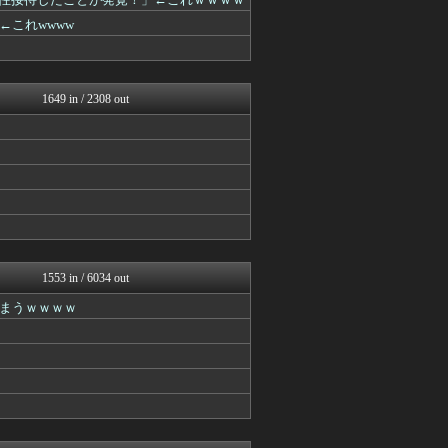
やみ速@なんJ西武まとめ
【サッカー まとめ】サカラ...
これwwww
ポリー速報
ツバメ速報＠ヤクルトスワロ...
Samurai GOAL
ファイターズ王国＠日ハムま...
1649 in / 2308 out
ベイスターズ速報＠なんJ
WorldFootball...
Samurai GOAL
虎速
竜速（りゅうそく）
【サッカー まとめ】サカラ...
バスケまとめ・COM
ベイスターズNEWS
まとめロッテ！
ベイスターズ速報＠なんJ
1553 in / 6034 out
Samurai GOAL
ファイターズ王国＠日ハムま...
まうｗｗｗｗ
【サッカー まとめ】サカラ...
ファイターズ王国＠日ハムま...
WorldFootball...
footballnet【サ...
日刊やきう速報
MLB NEWS@まとめ
フットボール速報