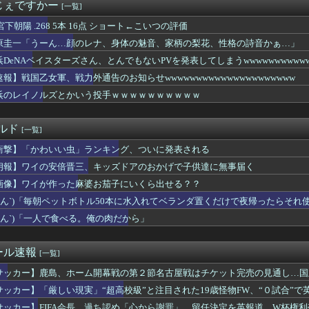
、やばいwww
じぇですかー
[一覧]
CザンクトパウリからMFジャクソン・アーバインを完全移籍で獲得...
宮下朝陽 .268 5本 16点 ショート←こいつの評価
渉「63～72億円を希望」 パルマが移籍金増額要求 日本人史...
ストシーズンまで髙橋遥人は休養でもいいよな
原圭一「うーん…顔のレナ、身体の魅音、家柄の梨花、性格の詩音かぁ…」
、一軍昇格が秒読み！
浜DeNAベイスターズさん、とんでもないPVを発表してしまうwwwwwwwwww
にレイノルズ発案の“勝利の儀式” 宮下「チームが一つになってい...
速報】戦国乙女軍、戦力外通告のお知らせwwwwwwwwwwwwwwwwwwwww
・ヨキッチ、5年間で4部門トップ2以内の衝撃
Aクラスまで4ゲーム差wwwww
浜のレイノルズとかいう投手ｗｗｗｗｗｗｗｗｗｗ
が7回3失点の森翔平に喝「殻を破ってほしい」【監督談話】
ック37 両リーグで今季初点灯
ルド
[一覧]
衝撃】「かわいい虫」ランキング、ついに発表される
朗報】ワイの安倍晋三、キッズドアのおかげで子供達に無事届く
画像】ワイが作った麻婆お茄子にいくら出せる？？
ヽ´ん`)「毎朝ペットボトル50本に水入れてベランダ置くだけで夜帰ったらそ
高」 [904880432]
ヽ´ん`)「一人で食べる。俺の肉だから」
ール速報
[一覧]
サッカー】鹿島、ホーム開幕戦の第２節名古屋戦はチケット完売の見通し…国
サッカー】「厳しい現実」“超高校級”と注目された19歳怪物FW、“０試合”
サッカー】FIFA会長、過ち認め「心から謝罪」 留任決定を英報道…W杯権