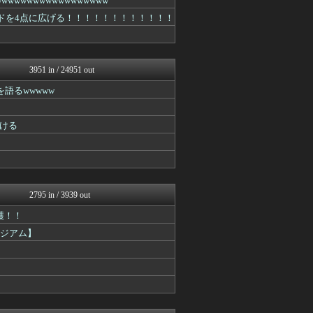
wwwwwwwwwwwwwwww
阪神タイガースちゃんねる
ードを4点に広げる！！！！！！！！！！！！
ファイターズ王国＠日ハムま...
ポリー速報
なんじぇいスタジアム＠なん...
ファイターズ王国＠日ハムま...
3951 in / 24951 out
【サッカー まとめ】サカラ...
なんじぇいスタジアム＠なん...
語るwwwww
なんJ PRIDE
虎速
阪神タイガースちゃんねる
ける
ベイスターズ速報＠なんJ
なんJ（まとめては）いかん...
なんJ PRIDE
日刊やきう速報
ファイターズ王国＠日ハムま...
2795 in / 3939 out
WorldFootball...
なんJ PRIDE
護！！
【サッカー まとめ】サカラ...
タジアム】
なんJ PRIDE
ベイスターズNEWS
？
Samurai GOAL
鷹速@ホークスまとめブログ
フィルダースチョイス
footballnet【サ...
ファイターズ王国＠日ハムま...