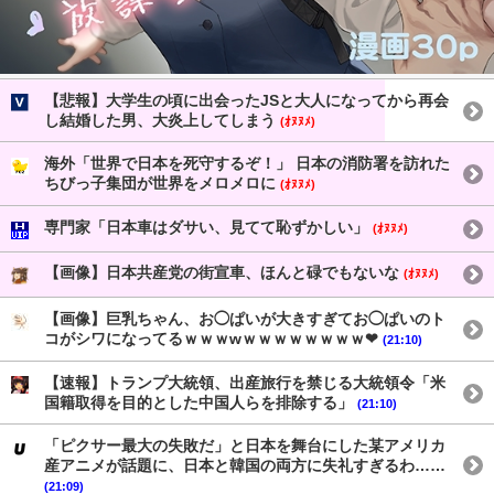
【悲報】大学生の頃に出会ったJSと大人になってから再会
し結婚した男、大炎上してしまう
(ｵﾇﾇﾒ)
海外「世界で日本を死守するぞ！」 日本の消防署を訪れた
ちびっ子集団が世界をメロメロに
(ｵﾇﾇﾒ)
専門家「日本車はダサい、見てて恥ずかしい」
(ｵﾇﾇﾒ)
【画像】日本共産党の街宣車、ほんと碌でもないな
(ｵﾇﾇﾒ)
【画像】巨乳ちゃん、お◯ぱいが大きすぎてお◯ぱいのト
コがシワになってるｗｗｗwｗｗｗｗｗｗｗｗ❤
(21:10)
【速報】トランプ大統領、出産旅行を禁じる大統領令「米
国籍取得を目的とした中国人らを排除する」
(21:10)
「ピクサー最大の失敗だ」と日本を舞台にした某アメリカ
産アニメが話題に、日本と韓国の両方に失礼すぎるわ……
(21:09)