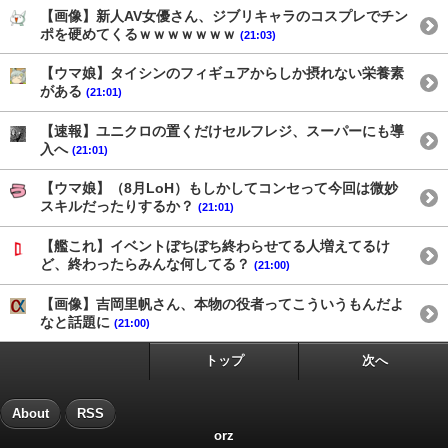
【画像】新人AV女優さん、ジブリキャラのコスプレでチン
ポを硬めてくるｗｗｗｗｗｗｗ
(21:03)
【ウマ娘】タイシンのフィギュアからしか摂れない栄養素
がある
(21:01)
【速報】ユニクロの置くだけセルフレジ、スーパーにも導
入へ
(21:01)
【ウマ娘】（8月LoH）もしかしてコンセって今回は微妙
スキルだったりするか？
(21:01)
【艦これ】イベントぼちぼち終わらせてる人増えてるけ
ど、終わったらみんな何してる？
(21:00)
【画像】吉岡里帆さん、本物の役者ってこういうもんだよ
なと話題に
(21:00)
トップ
次へ
About
RSS
orz