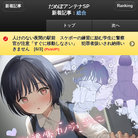
だめぽアンテナSP
Ranking
新着記事
新着記事：
総合
トップ
次へ
人けのない夜間の駅前 スケボーの練習に励む学生に警察
官が注意「すぐに移動しなさい」 犯罪者扱いされ納得い
きません [6/3]
(PickUP!)