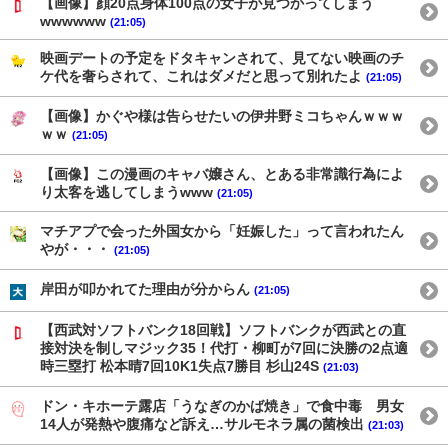
【画像】顔20点身体100点の女子が見つかってしまう
wwwwww
(21:05)
映画デートの予定をドタキャンされて、見てない映画のチ
ケ代を奢らされて、これはダメだと思って別れたよ
(21:05)
【画像】かぐや様は告らせたいの伊井野ミコちゃんｗｗｗ
ｗｗ
(21:05)
【画像】この漫画のキャバ嬢さん、とある非常識行為によ
り太客を逃してしまうwww
(21:05)
マチアプで会った外国女から「妊娠した」って言われたん
やが・・・
(21:05)
岸田が叩かれてた理由が分からん
(21:05)
【西武対ソフトバンク18回戦】ソフトバンクが西武との直
接対決を制しマジック35！代打・柳町が7回に決勝の2点適
時三塁打 松本晴7回10K1失点7勝目 杉山24S
(21:03)
ドン・キホーテ露店「うなぎのかば焼き」で食中毒 男女
14人が発熱や腹痛など訴え…サルモネラ属の菌検出
(21:03)