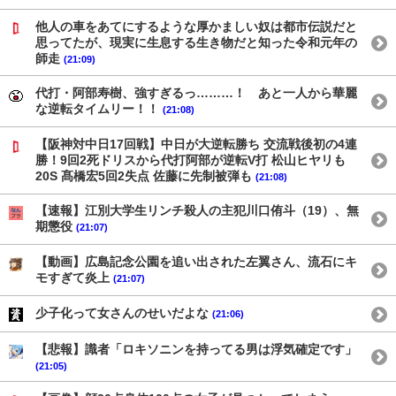
他人の車をあてにするような厚かましい奴は都市伝説だと
思ってたが、現実に生息する生き物だと知った令和元年の
師走
(21:09)
代打・阿部寿樹、強すぎるっ………！ あと一人から華麗
な逆転タイムリー！！
(21:08)
【阪神対中日17回戦】中日が大逆転勝ち 交流戦後初の4連
勝！9回2死ドリスから代打阿部が逆転V打 松山ヒヤリも
20S 髙橋宏5回2失点 佐藤に先制被弾も
(21:08)
【速報】江別大学生リンチ殺人の主犯川口侑斗（19）、無
期懲役
(21:07)
【動画】広島記念公園を追い出された左翼さん、流石にキ
モすぎて炎上
(21:07)
少子化って女さんのせいだよな
(21:06)
【悲報】識者「ロキソニンを持ってる男は浮気確定です」
(21:05)