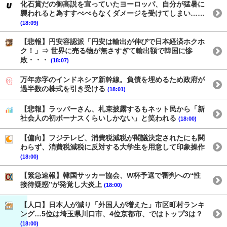
化石賞だの御高説を宣っていたヨーロッパ、自分が猛暑に
襲われると為すすべべもなくダメージを受けてしまい……
(18:09)
【悲報】円安容認派「円安は輸出が伸びで日本経済ホクホ
ク！」⇒ 世界に売る物が無さすぎて輸出額で韓国に惨
敗・・・
(18:07)
万年赤字のインドネシア新幹線。負債を埋めるため政府が
過半数の株式を引き受ける
(18:01)
【悲報】ラッパーさん、札束披露するもネット民から「新
社会人の初ボーナスくらいしかない」と笑われる
(18:00)
【偏向】フジテレビ、消費税減税が閣議決定されたにも関
わらず、消費税減税に反対する大学生を用意して印象操作
(18:00)
【緊急速報】韓国サッカー協会、W杯予選で審判への“性
接待疑惑”が発覚し大炎上
(18:00)
【人口】日本人が減り「外国人が増えた」市区町村ランキ
ング…5位は埼玉県川口市、4位京都市、ではトップ3は？
(18:00)