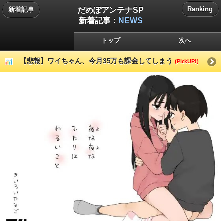
だめぽアンテナSP
Ranking
新着記事
新着記事：
NEWS
トップ
次へ
【悲報】ワイちゃん、今月35万も課金してしまう
(PickUP!)