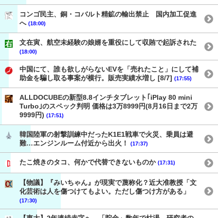
コンゴ民主、銅・コバルト精鉱の輸出禁止 国内加工促進
へ
(18:00)
文在寅、航空未経験の娘婿を重役にして収賄で起訴された
(18:00)
中国にて、誰も欲しがらないEVを「売れたこと」にして補
助金を騙し取る事案が横行。販売実績水増し [8/7]
(17:55)
ALLDOCUBEの新型8.8インチタブレット｢iPlay 80 mini
Turbo｣のスペック判明 価格は3万8999円(8月16日まで2万
9999円)
(17:51)
韓国陸軍の射撃訓練中だったK1E1戦車で火災、乗員は避
難…エンジンルーム付近から出火！
(17:37)
たこ焼きのタコ、何かで代替できないものか
(17:31)
【物議】『みいちゃん』が現実で蔑称化？近大准教授「文
化芸術は人を傷つけてもよい。ただし傷つけ方がある」
(17:30)