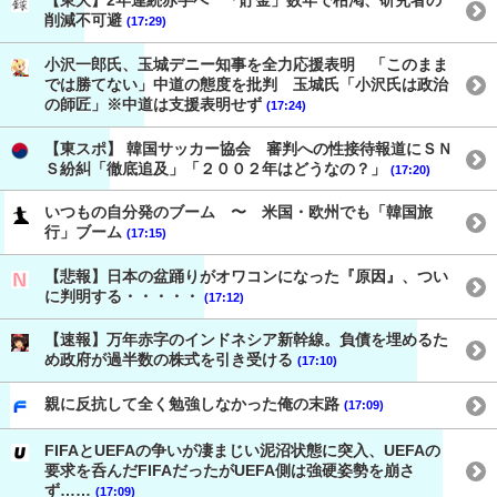
【東大】2年連続赤字へ 「貯金」数年で枯渇、研究者の
削減不可避
(17:29)
小沢一郎氏、玉城デニー知事を全力応援表明 「このまま
では勝てない」中道の態度を批判 玉城氏「小沢氏は政治
の師匠」※中道は支援表明せず
(17:24)
【東スポ】 韓国サッカー協会 審判への性接待報道にＳＮ
Ｓ紛糾「徹底追及」「２００２年はどうなの？」
(17:20)
いつもの自分発のブーム 〜 米国・欧州でも「韓国旅
行」ブーム
(17:15)
【悲報】日本の盆踊りがオワコンになった『原因』、つい
に判明する・・・・・
(17:12)
【速報】万年赤字のインドネシア新幹線。負債を埋めるた
め政府が過半数の株式を引き受ける
(17:10)
親に反抗して全く勉強しなかった俺の末路
(17:09)
FIFAとUEFAの争いが凄まじい泥沼状態に突入、UEFAの
要求を呑んだFIFAだったがUEFA側は強硬姿勢を崩さ
ず……
(17:09)