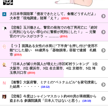
大日本帝国陸軍「侵攻できたとして、食糧どうすんだよ」
大本営「現地調達」陸軍「え？」
(ｵﾇﾇﾒ)
【悲報】玉川徹さん、警官の発泡での包丁男死亡に「絶対
に死刑にならない罪なのに警察が死刑にした！」 → 元警
官のマジレスがコチラ → ………
(ｵﾇﾇﾒ)
【 つ 】面識ある女性の水筒に"下半身"を押し付け"使用不
能"にした疑い 66歳男を「器物損壊」容疑で逮捕 札幌
市
(ｵﾇﾇﾒ)
「日本人が減り外国人が増えた｣市区町村ランキング 1位
大阪市、2位 横浜市、3位 名古屋市、4位 京都市、5位 埼
玉県川口市
(ｵﾇﾇﾒ)
【衝撃】大阪府警、ミナミの“ベトナムビル”を家宅捜索し
た結果・・・・・・
(18:12)
【悲報】今度はシャインマスカット約400房が果樹園から
盗まれる 参議院議員「日本人ではないと思う」
(18:10)