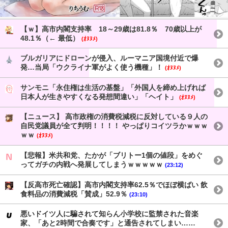
【ｗ】高市内閣支持率 18～29歳は81.8％ 70歳以上が
48.1％（← 最低）
(ｵﾇﾇﾒ)
ブルガリアにドローンが侵入、ルーマニア国境付近で爆
発…当局「ウクライナ軍がよく使う機種」！
(ｵﾇﾇﾒ)
サンモニ「永住権は生活の基盤」「外国人を締め上げれば
日本人が生きやすくなる発想間違い」「ヘイト」
(ｵﾇﾇﾒ)
【ニュース】 高市政権の消費税減税に反対している９人の
自民党議員が全て判明！！！！ やっぱりコイツラかｗｗｗ
ｗｗ
(ｵﾇﾇﾒ)
【悲報】米共和党、たかが「ブリトー1個の値段」をめぐ
ってガチの内戦へ発展してしまうｗｗｗｗｗ
(23:12)
【反高市死亡確認】高市内閣支持率62.5％でほぼ横ばい 飲
食料品の消費減税「賛成」52.9％
(23:10)
悪いドイツ人に騙されて知らん小学校に監禁された音楽
家、「あと2時間で合奏です」と通告されてしまい……