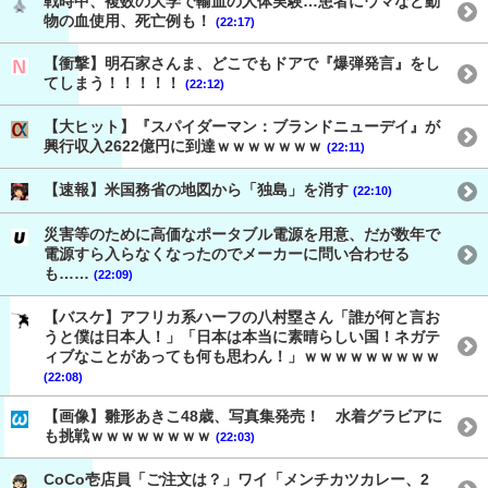
戦時中、複数の大学で輸血の人体実験…患者にウマなど動
物の血使用、死亡例も！
(22:17)
【衝撃】明石家さんま、どこでもドアで『爆弾発言』をし
てしまう！！！！！
(22:12)
【大ヒット】『スパイダーマン：ブランドニューデイ』が
興行収入2622億円に到達ｗｗｗｗｗｗｗ
(22:11)
【速報】米国務省の地図から「独島」を消す
(22:10)
災害等のために高価なポータブル電源を用意、だが数年で
電源すら入らなくなったのでメーカーに問い合わせる
も……
(22:09)
【バスケ】アフリカ系ハーフの八村塁さん「誰が何と言お
うと僕は日本人！」「日本は本当に素晴らしい国！ネガテ
ィブなことがあっても何も思わん！」ｗｗｗｗｗｗｗｗｗ
(22:08)
【画像】雛形あきこ48歳、写真集発売！ 水着グラビアに
も挑戦ｗｗｗｗｗｗｗｗ
(22:03)
CoCo壱店員「ご注文は？」ワイ「メンチカツカレー、2