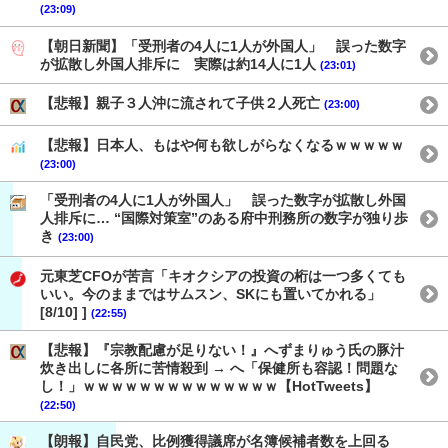
(23:09)
【朝日新聞】「受刑者の4人に1人が外国人」 誤った数字
が拡散し外国人排斥に 実際は約14人に1人
(23:01)
【悲報】親子３人沖に流されて子供２人死亡
(23:00)
【悲報】日本人、もはや何も欲しがらなくなるｗｗｗｗｗ
(23:00)
「受刑者の4人に1人が外国人」 誤った数字が拡散し外国
人排斥に… “国際対策室”のある府中刑務所の数字が独り歩
き
(23:00)
元東芝CFOが苦言「キオクシアの投資の桁は一つ多くても
いい。今のままではサムスン、SKにも置いてかれる」
[8/10] ]
(22:55)
【悲報】『宗教配慮が足りない！』へずまりゅう氏の豚汁
炊き出しに各所に苦情殺到 → へ「保健所も容認！問題な
し！」ｗｗｗｗｗｗｗｗｗｗｗｗｗｗ【HotTweets】
(22:50)
【朗報】自民党、比例獲得議席が名簿候補者数を上回る