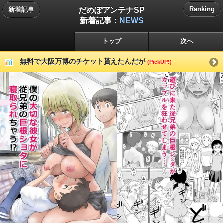
だめぽアンテナSP
Ranking
新着記事
新着記事：
NEWS
トップ
次へ
無料で大阪万博のチケット貰えたんだが
(PickUP!)