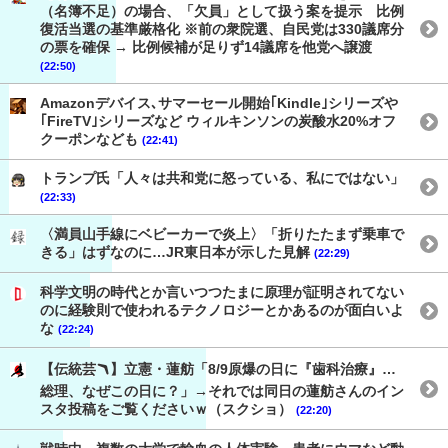
（名簿不足）の場合、「欠員」として扱う案を提示 比例
復活当選の基準厳格化 ※前の衆院選、自民党は330議席分
の票を確保 → 比例候補が足りず14議席を他党へ譲渡
(22:50)
Amazonデバイス､サマーセール開始｢Kindle｣シリーズや
｢FireTV｣シリーズなど ウィルキンソンの炭酸水20%オフ
クーポンなども
(22:41)
トランプ氏「人々は共和党に怒っている、私にではない」
(22:33)
〈満員山手線にベビーカーで炎上〉「折りたたまず乗車で
きる」はずなのに…JR東日本が示した見解
(22:29)
科学文明の時代とか言いつつたまに原理が証明されてない
のに経験則で使われるテクノロジーとかあるのが面白いよ
な
(22:24)
【伝統芸🪃】立憲・蓮舫「8/9原爆の日に『歯科治療』…
総理、なぜこの日に？」→それでは同日の蓮舫さんのイン
スタ投稿をご覧くださいｗ（スクショ）
(22:20)