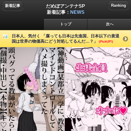
だめぽアンテナSP
Ranking
新着記事
新着記事：
NEWS
トップ
次へ
日本人、気付く 「腐っても日本は先進国、日本以下の衰退
国は世界の物価高にどう対処してるんだ…？」
(PickUP!)