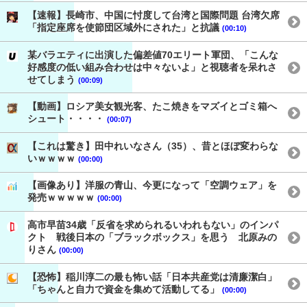
【速報】長崎市、中国に忖度して台湾と国際問題 台湾欠席
「指定座席を使節団区域外にされた」と抗議
(00:10)
某バラエティに出演した偏差値70エリート軍団、「こんな
好感度の低い組み合わせは中々ないよ」と視聴者を呆れさ
せてしまう
(00:09)
【動画】ロシア美女観光客、たこ焼きをマズイとゴミ箱へ
シュート・・・・
(00:07)
【これは驚き】田中れいなさん（35）、昔とほぼ変わらな
いｗｗｗｗ
(00:00)
【画像あり】洋服の青山、今更になって「空調ウェア」を
発売ｗｗｗｗｗ
(00:00)
高市早苗34歳「反省を求められるいわれもない」のインパ
クト 戦後日本の「ブラックボックス」を思う 北原みの
りさん
(00:00)
【恐怖】稲川淳二の最も怖い話「日本共産党は清廉潔白」
「ちゃんと自力で資金を集めて活動してる」
(00:00)