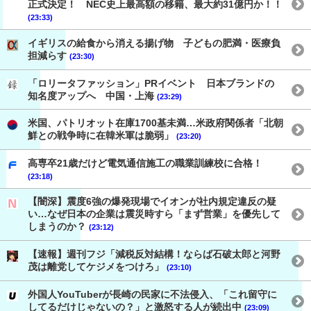
正式決定！ NEC史上最高額の移籍、最大約31億円か！！
(23:33)
イギリスの給食から消える揚げ物 子どもの肥満・医療負
担減らす
(23:30)
「ロリータファッション」PRイベント 日本ブランドの
知名度アップへ 中国・上海
(23:29)
米国、パトリオット在庫1700基未満…米政府関係者「北朝
鮮との戦争時に在韓米軍は脆弱」
(23:20)
高専卒21歳だけど電気通信施工の職業訓練校に合格！
(23:18)
【闇深】震度6強の爆発現場でイオンが社内規定違反の疑
い…なぜ日本の企業は震災時すら「まず営業」を優先して
しまうのか？
(23:12)
【速報】週刊フジ「減税反対結構！ならば石破太郎と河野
茂は離党してケジメをつけろ」
(23:10)
外国人YouTuberが長崎の民家に不法侵入、「これ留守に
してるだけじゃないの？」と激怒する人が続出中
(23:09)