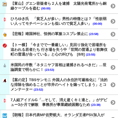
【富山】グエン容疑者ら２人を逮捕 太陽光発電所から銅
線ケーブルを盗む
(00:00)
ひろゆき氏 「貧乏人が多い」男性の特徴とは？「性欲弱
い人ってモチベーションも低いので貧乏人多い」
(00:00)
【悲報】靖国神社、恒例の軍服コスプレ禁止に
(23:58)
【トー横】「今までで一番厳しい」見回り強化で居場所を
追われる若者たち 行き場を失う中「世間の普通より歌舞伎
町の普通が合っている」と心の叫びも [8/8]
(23:55)
米国民の半数「ネタニヤフ首相は逮捕されるべきだ」…世
論調査で明らかに！
(23:53)
【案の定】TBSサンモニ 外国人の永住許可厳格化に「法的
な排除を強めることが市井のヘイトを煽ってしまう」とコ
メンテーター
(23:52)
7人組アイドルG「...そして、消え逝くキミ達と。」がデビ
ュー3か月で解散 事務所が事業継続困難なため
(23:38)
【朗報】日本代表MF佐野航大、オランダ王者PSV加入が