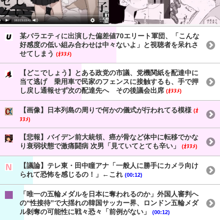
某バラエティに出演した偏差値70エリート軍団、「こんな
好感度の低い組み合わせは中々ないよ」と視聴者を呆れさ
せてしまう
(ｵﾇﾇﾒ)
【どこでしょう】とある政党の市議、党機関紙を配達中に
当て逃げ 乗用車で民家のフェンスに接触するも、手で押
し戻し通報せず次の配達先へ その後議会出席
(ｵﾇﾇﾒ)
【画像】日本列島の周りで何かの儀式が行われてる模様
(ｵ
ﾇﾇﾒ)
【悲報】バイデン前大統領、癌が骨など体中に転移でかな
り衰弱状態で激痛闘病 次男「見ていてとても辛い」
(ｵﾇﾇﾒ)
【議論】テレ東・田中瞳アナ「一般人に勝手にカメラ向け
られて恐怖を感じるの！」←これ
(00:12)
「唯一の五輪メダルを日本に奪われるのか」外国人審判へ
の“性接待”で大揺れの韓国サッカー界、ロンドン五輪メダ
ル剝奪の可能性に戦々恐々「前例がない」
(00:12)