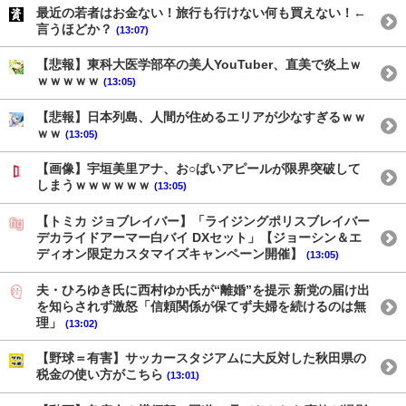
最近の若者はお金ない！旅行も行けない何も買えない！←
言うほどか？
(13:07)
【悲報】東科大医学部卒の美人YouTuber、直美で炎上ｗ
ｗｗｗｗｗ
(13:05)
【悲報】日本列島、人間が住めるエリアが少なすぎるｗｗ
ｗｗ
(13:05)
【画像】宇垣美里アナ、お○ぱいアピールが限界突破して
しまうｗｗｗｗｗｗ
(13:05)
【トミカ ジョブレイバー】「ライジングポリスブレイバー
デカライドアーマー白バイ DXセット」【ジョーシン＆エ
ディオン限定カスタマイズキャンペーン開催】
(13:05)
夫・ひろゆき氏に西村ゆか氏が“離婚”を提示 新党の届け出
を知らされず激怒「信頼関係が保てず夫婦を続けるのは無
理」
(13:02)
【野球＝有害】サッカースタジアムに大反対した秋田県の
税金の使い方がこちら
(13:01)