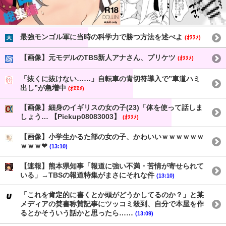
最強モンゴル軍に当時の科学力で勝つ方法を述べよ
(ｵﾇﾇﾒ)
【画像】元モデルのTBS新人アナさん、プリケツ
(ｵﾇﾇﾒ)
「抜くに抜けない……」自転車の青切符導入で”車道ハミ
出し”が急増中
(ｵﾇﾇﾒ)
【画像】細身のイギリスの女の子(23)「体を使って話しま
しょう… 【Pickup08083003】
(ｵﾇﾇﾒ)
【画像】小学生かるた部の女の子、かわいいｗｗｗｗｗｗ
ｗｗｗ❤
(13:10)
【速報】熊本県知事「報道に強い不満・苦情が寄せられて
いる」→TBSの報道特集がまさにそれな件
(13:10)
「これを肯定的に書くとか頭がどうかしてるのか？」と某
メディアの焚書称賛記事にツッコミ殺到、自分で本屋を作
るとかそういう話かと思ったら……
(13:09)