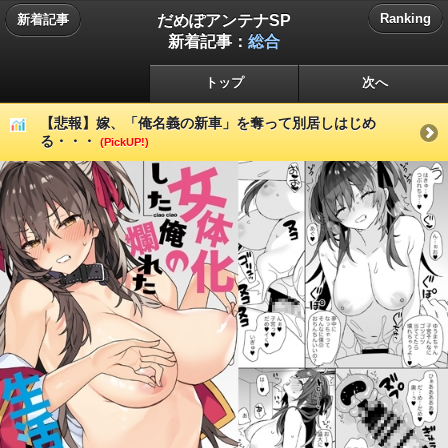
だめぽアンテナSP
Ranking
新着記事
新着記事：
総合
トップ
次へ
【悲報】嫁、「俺名義の新車」を奪って別居しはじめ
る・・・
(PickUP!)