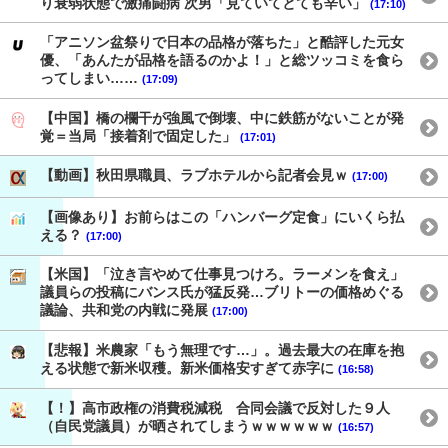
り衰弱状態で激痛闘病 次男「見ていてとても辛い」
(17:10)
「アニソン盆祭りで日本の品格が落ちた」と酷評した元女
優、「あんたが品格を語るのかよ！」と総ツッコミを食ら
ってしまい……
(17:09)
【中国】橋の欄干が強風で倒壊、中に鉄筋がないことが発
覚＝当局「接着剤で固定した」
(17:01)
【動画】秋田県職員、ラブホテルから記者会見ｗ
(17:00)
【画像あり】お前らはこの「ハンバーグ定食」にいくら払
える？
(17:00)
【米国】「泣き言やめて仕事見つけろ。ラーメンを食え」
議員らの投稿にバンス氏が猛反発…ブリトーの価格めぐる
議論、共和党の内戦に発展
(17:00)
【悲報】米農家「もう無理です…」。過去最大の在庫を抱
える状態で新米収穫。新米価格安すぎて赤字に
(16:58)
【！】高市政権の消費税減税 合同会議で反対した９人
（自民党議員）が晒されてしまうｗｗｗｗｗｗ
(16:57)