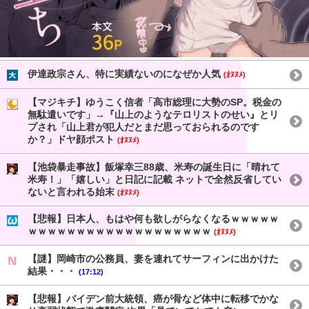
伊達政宗さん、特に実績ないのになぜか人気
(ｵﾇﾇﾒ)
【マジキチ】ゆうこく信者「高市総理に大勢のSP。税金の
無駄遣いです」→『山上のようなテロリストのせい』とリ
プされ「山上君が犯人だとまだ思っておられるのです
か？」ドヤ顔ポスト
(ｵﾇﾇﾒ)
【池袋暴走事故】飯塚幸三88歳、米寿の誕生日に「晴れて
米寿！」「嬉しい」と日記に記載 ネットで全然反省してい
ないと言われる始末
(ｵﾇﾇﾒ)
【悲報】日本人、もはや何も欲しがらなくなるｗｗｗｗｗ
ｗｗｗｗｗｗｗｗｗｗｗｗｗｗｗｗｗｗｗ
(ｵﾇﾇﾒ)
【謎】岡崎市の公務員、妻を連れてサーフィンに出かけた
結果・・・
(17:12)
【悲報】バイデン前大統領、癌が骨など体中に転移でかな