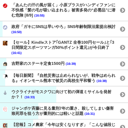
「あんたの汗の風が届く」小原ブラスがハンディファンに
不快感「髪の毛が吸い込まれる」被害多発の“必需品”に潜
む危険 [8/9]
(16:55)
政府「ガキにSNSは早いやろ」SNS年齢制限法案提出検討
(16:50)
【セール】Kindleストア｢GANTZ 全巻100円セール｣と｢3
日間限定スポーツマンガ50%ポイント還元｣が今日終了
(16:41)
吉野家のステーキ定食1500円
(16:39)
【毎日新聞】『自然災害は止められないが、戦争はめられ
る』イオンモール熊本で被災の高校生平和誓う
(16:38)
ウクライナがモスクワに向けて初の弾道ミサイルを発射
か？！
(16:33)
ジャンポケ斉藤に見る量刑7年の重さ、殺してしまい傷害
致死罪を狙う方が量刑的には軽いと話題
(16:31)
【悲報】コメ農家「今年は安くなりすぎ」「こんな値段じ