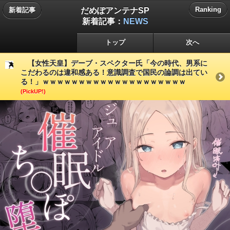
だめぽアンテナSP
Ranking
新着記事
新着記事：
NEWS
トップ
次へ
【女性天皇】デーブ・スペクター氏「今の時代、男系に
こだわるのは違和感ある！意識調査で国民の論調は出てい
る！」ｗｗｗｗｗｗｗｗｗｗｗｗｗｗｗｗｗｗｗｗ
(PickUP!)