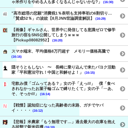
ゃ米作りをやめる人も多くなるんじゃないかな?」
(16:30)
”高市総理の悲願”消費税1％表明も支持率初の6割切り…
「賛成52％」の波紋【8月JNN世論調査解説】
(16:29)
【画像】ギャルさん、世界中に発信してる意識ゼロで修学
旅行の宿をSNS公開してしまうｗｗｗ
【Pickup08082952】
(16:20)
スマホ端末、平均価格8万円超す メモリー価格高騰で
(16:16)
隠そうともしない 〜 長崎に乗り込んで来たパヨク活動
家「平和憲法守れ！中国と和解せよ！」
(16:15)
宅飲み僕「ゴムってある？」女の子「えっ///」 僕「食べ
きれなかったお菓子輪ゴムで縛りたくて」女の子「⋯あ、
そ、そっか///」
(16:14)
【戦慄】認知症になった高齢者の末路、ガチでヤバ
イ・・・・
(16:12)
【悲報】米農家「もう無理です…」過去最大の在庫を抱え
る状態で新米収穫
(16:10)