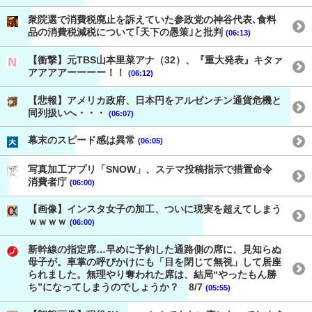
衆院選で消費税廃止を訴えていた参政党の神谷代表､食料
品の消費税減税について｢天下の愚策｣と批判
(06:13)
【衝撃】元TBS山本里菜アナ（32）、『重大発表』キタァ
アアアアーーーー！！
(06:12)
【悲報】アメリカ政府、日本円をアルゼンチン通貨危機と
同列扱いへ・・・
(06:07)
幕末のスピード感は異常
(06:05)
写真加工アプリ「SNOW」、ステマ投稿指示で措置命令
消費者庁
(06:00)
【画像】インスタ女子の加工、ついに現実を超えてしまう
ｗｗｗｗ
(06:00)
新幹線の指定席…早めに予約した通路側の席に、見知らぬ
母子が。車掌の呼びかけにも「目を閉じて無視」して居座
られました。無理やり奪われた席は、結局“やったもん勝
ち”になってしまうのでしょうか？ 8/7
(05:55)