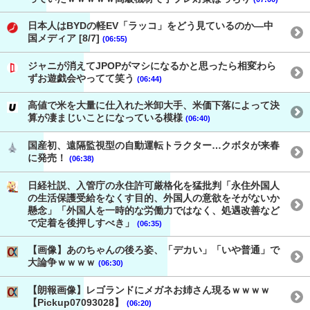
日本人はBYDの軽EV「ラッコ」をどう見ているのか―中
国メディア [8/7]
(06:55)
ジャニが消えてJPOPがマシになるかと思ったら相変わら
ずお遊戯会やってて笑う
(06:44)
高値で米を大量に仕入れた米卸大手、米価下落によって決
算が凄まじいことになっている模様
(06:40)
国産初、遠隔監視型の自動運転トラクター…クボタが来春
に発売！
(06:38)
日経社説、入管庁の永住許可厳格化を猛批判「永住外国人
の生活保護受給をなくす目的、外国人の意欲をそがないか
懸念」「外国人を一時的な労働力ではなく、処遇改善など
で定着を後押しすべき」
(06:35)
【画像】あのちゃんの後ろ姿、「デカい」「いや普通」で
大論争ｗｗｗｗ
(06:30)
【朗報画像】レゴランドにメガネお姉さん現るｗｗｗｗ
【Pickup07093028】
(06:20)