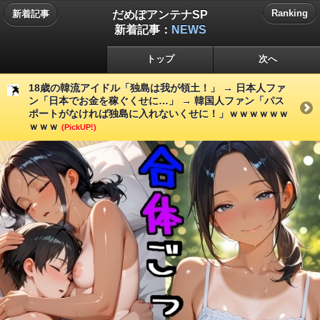
だめぽアンテナSP
Ranking
新着記事
新着記事：
NEWS
トップ
次へ
18歳の韓流アイドル「独島は我が領土！」 → 日本人ファ
ン「日本でお金を稼ぐくせに…」 → 韓国人ファン「パス
ポートがなければ独島に入れないくせに！」ｗｗｗｗｗｗ
ｗｗｗ
(PickUP!)