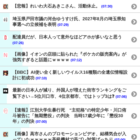
【悲報】れいわ大石あきこさん、活動休止。
(07:30)
埼玉県戸田市議の河合ゆうすけ氏、2027年8月の埼玉県知
事選への立候補を表明
(07:29)
配達員だが、日本人って意外なほどアホが多いなと思う
(07:26)
【画像】イオンの店頭に貼られた『ポケカの販売案内』が
強気すぎると話題にｗｗｗｗ
(07:12)
【BBC】AI使い全く新しいウイルス16種類の全遺伝情報設
計に初成功
(07:10)
最新の日本人が減り、外国人が増えた街市ランキングをご
覧下さい→5位川口市、4位京都市、ではトップ3は❓
(07:06)
【速報】江別大学生暴行死 “主犯格”の特定少年・川口侑
斗被告に「無期懲役」の判決 当時17歳少年に「懲役30
年」の判決
(07:00)
【画像】高市さんのプロモーションビデオ、結構気合が入
っていたｗｗｗｗｗ高級機材で手ブレ対策ばっちり
(07:00)