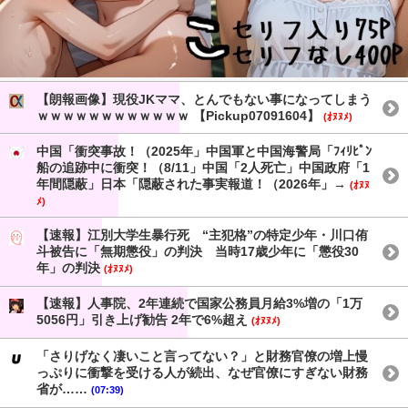
【朗報画像】現役JKママ、とんでもない事になってしまう
ｗｗｗｗｗｗｗｗｗｗｗｗ 【Pickup07091604】
(ｵﾇﾇﾒ)
中国「衝突事故！（2025年」中国軍と中国海警局「ﾌｨﾘﾋﾟﾝ
船の追跡中に衝突！（8/11」中国「2人死亡」中国政府「1
年間隠蔽」日本「隠蔽された事実報道！（2026年」→
(ｵﾇﾇ
ﾒ)
【速報】江別大学生暴行死 “主犯格”の特定少年・川口侑
斗被告に「無期懲役」の判決 当時17歳少年に「懲役30
年」の判決
(ｵﾇﾇﾒ)
【速報】人事院、2年連続で国家公務員月給3%増の「1万
5056円」引き上げ勧告 2年で6%超え
(ｵﾇﾇﾒ)
「さりげなく凄いこと言ってない？」と財務官僚の増上慢
っぷりに衝撃を受ける人が続出、なぜ官僚にすぎない財務
省が……
(07:39)