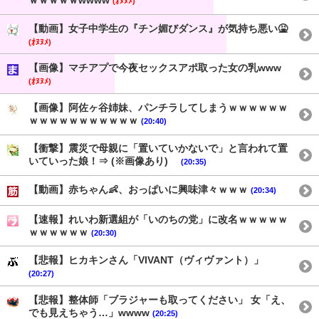
ｗｗｗｗｗwwww
(ｵﾇﾇﾒ)
【動画】女子中学生の『チン媚びダンス』が気持ち悪い🤮
(ｵﾇﾇﾒ)
【画像】マチアプで今夜セックスアポ取った女の乳www
(ｵﾇﾇﾒ)
【画像】阿佐ヶ谷姉妹、パンチラしてしまうｗｗｗｗｗｗ
ｗｗｗｗｗｗｗｗｗｗｗ
(20:40)
【衝撃】震災で母親に「置いていかないで」と言われて置
いていった娘！⇒ (※画像あり)
(20:35)
【動画】赤ちゃん👶、おっぱいに興味津々ｗｗｗ
(20:34)
【速報】れいわ新選組が「いのちの党」に改名ｗｗｗｗｗ
ｗｗｗｗｗｗ
(20:30)
【悲報】ヒカキンさん「VIVANT（ヴィヴァント）」
(20:27)
【悲報】整体師「ブラジャーも取ってください」 女「え、
でも見えちゃう…」wwww
(20:25)