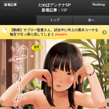
だめぽアンテナSP
Ranking
新着記事
新着記事：
VIP
トップ
次へ
【動画】サブロー監督さん、試合中に年上の黒木コーチを
無言で引っ張り戻してしまう
(PickUP!)