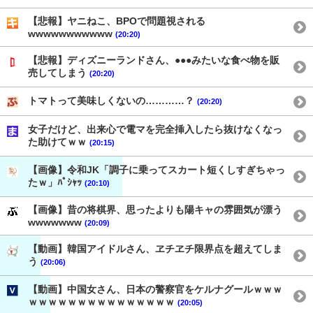
【悲報】ヤニねこ、BPOで問題視される
wwwwwwwwwww
(20:20)
【悲報】ディズニーランドさん、●●●みたいな食べ物を販
売してしまう
(20:20)
トマトって美味しくないの…………？
(20:20)
女子だけど、出来心で電マを完全挿入したら抜けなくなっ
た助けてｗｗ
(20:15)
【画像】令和JK「調子に乗ってスカート短くしすぎちゃっ
たｗ」ﾊﾟｼｬｯ
(20:10)
【画像】昔の将棋界、思ったよりも陽キャの雰囲気が漂う
wwwwwww
(20:09)
【動画】韓国アイドルさん、ヱチヱチ限界点を超えてしま
う
(20:06)
【動画】中国女さん、日本の警察官をケルナグールｗｗｗ
ｗｗｗｗｗｗｗｗｗｗｗｗｗｗｗ
(20:05)