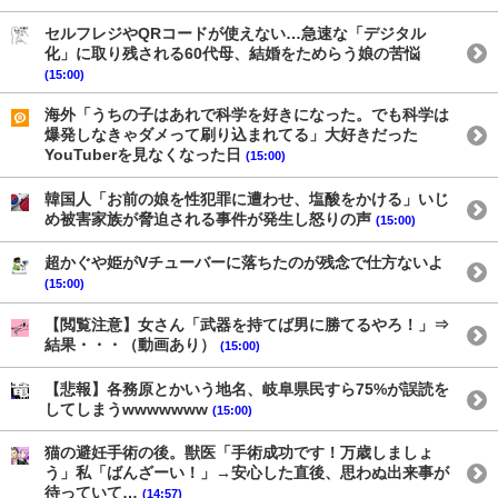
セルフレジやQRコードが使えない…急速な「デジタル
化」に取り残される60代母、結婚をためらう娘の苦悩
(15:00)
海外「うちの子はあれで科学を好きになった。でも科学は
爆発しなきゃダメって刷り込まれてる」大好きだった
YouTuberを見なくなった日
(15:00)
韓国人「お前の娘を性犯罪に遭わせ、塩酸をかける」いじ
め被害家族が脅迫される事件が発生し怒りの声
(15:00)
超かぐや姫がVチューバーに落ちたのが残念で仕方ないよ
(15:00)
【閲覧注意】女さん「武器を持てば男に勝てるやろ！」⇒
結果・・・（動画あり）
(15:00)
【悲報】各務原とかいう地名、岐阜県民すら75%が誤読を
してしまうwwwwwww
(15:00)
猫の避妊手術の後。獣医「手術成功です！万歳しましょ
う」私「ばんざーい！」→安心した直後、思わぬ出来事が
待っていて…
(14:57)