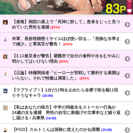
【速報】病院の屋上で「死神に扮して」患者をじっと見つ
めていた男性を逮捕
(ｵﾇﾇﾒ)
米軍、長射程精密ミサイルほぼ使い切る…「危険な水準ま
で減少」と軍高官が警告！
(ｵﾇﾇﾒ)
【3.11被災者が警告】避難所で自分の食料や水をむやみに
明かしてはいけない理由
(ｵﾇﾇﾒ)
【正論】特撮関係者「ヒーローが苦戦して勝利する展開は
いらない。それで特撮は凋落した」
(ｵﾇﾇﾒ)
【ラブライブ！】1分だけ時を止めたら全裸で街を駆け回
りそうなキャラ
(15:00)
【私はあなたの味方】中学の同級生をストーカー行為か
24歳の女を逮捕 男性の自宅に唐揚げや文庫本など繰り返
し届ける / 兵庫県
(15:00)
【FGO】スルトくんは保険に使えたのかね実際
(15:00)