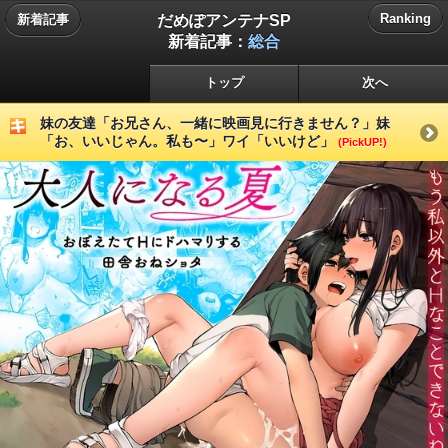
だめぽアンテナSP
Ranking
新着記事
新着記事：
総合
トップ
次へ
妹の友達「お兄さん、一緒に映画見に行きません？」妹
「お、いいじゃん。私も〜」ワイ「いいけど」
(PickUP!)