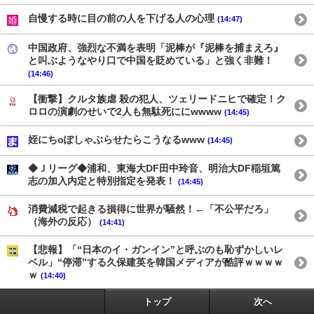
自慢する時に目の前の人を下げる人の心理
(14:47)
中国政府、強烈な不満を表明「泥棒が『泥棒を捕まえろ』
と叫ぶようなやり口で中国を貶めている」と強く非難！
(14:46)
【衝撃】クルタ族虐 殺の犯人、ツェリードニヒで確定！ク
ロロの演劇のせいで2人も無駄死ににwwww
(14:45)
姪にちoぽしゃぶらせたらこうなるwww
(14:45)
◆Ｊリーグ◆浦和、東海大DF田中玲音、明治大DF稲垣篤
志の加入内定と特別指定を発表！
(14:45)
消費減税で起きる損得に世界が騒然！←「不公平だろ」
（海外の反応）
(14:41)
【悲報】「“日本のイ・ガンイン”と呼ぶのも恥ずかしいレ
ベル」“停滞”する久保建英を韓国メディアが酷評ｗｗｗｗ
ｗ
(14:40)
トップ
次へ