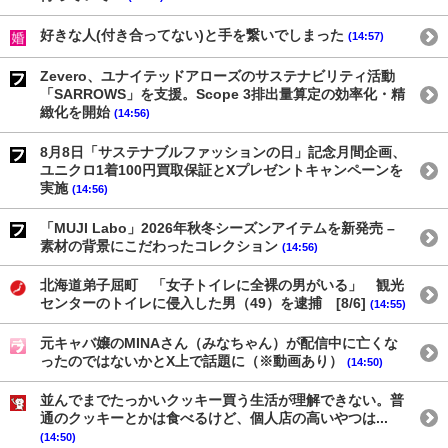
好きな人(付き合ってない)と手を繋いでしまった
(14:57)
Zevero、ユナイテッドアローズのサステナビリティ活動
「SARROWS」を支援。Scope 3排出量算定の効率化・精
緻化を開始
(14:56)
8月8日「サステナブルファッションの日」記念月間企画、
ユニクロ1着100円買取保証とXプレゼントキャンペーンを
実施
(14:56)
「MUJI Labo」2026年秋冬シーズンアイテムを新発売 –
素材の背景にこだわったコレクション
(14:56)
北海道弟子屈町 「女子トイレに全裸の男がいる」 観光
センターのトイレに侵入した男（49）を逮捕 [8/6]
(14:55)
元キャバ嬢のMINAさん（みなちゃん）が配信中に亡くな
ったのではないかとX上で話題に（※動画あり）
(14:50)
並んでまでたっかいクッキー買う生活が理解できない。普
通のクッキーとかは食べるけど、個人店の高いやつは...
(14:50)