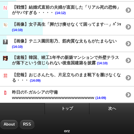
【戦慄】結婚式直前の夫婦が直面した「リアル死の恐怖」
がヤバすぎる・・・・
(14:12)
【画像】女子高生「脚だけ痩せなくて困ってます···」ﾊﾟｼｬ
(14:10)
【画像】テニス園田彩乃、筋肉質な太ももがたまらない
(14:10)
【速報】韓国、竣工1年半の新築マンションで外壁テラス
が落下という信じられない後進国建築を披露
(14:10)
【悲報】おじさんたち、片足立ちのまま靴下を履けなくな
る・・・
(14:09)
昨日のT-ガルシアの守備
wwwwwwwwwwwwwwwwwwwwwwwww
(14:09)
トップ
次へ
About
RSS
orz