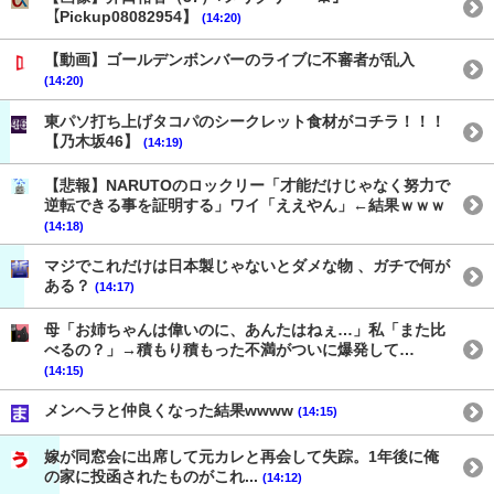
【Pickup08082954】
(14:20)
【動画】ゴールデンボンバーのライブに不審者が乱入
(14:20)
東パソ打ち上げタコパのシークレット食材がコチラ！！！
【乃木坂46】
(14:19)
【悲報】NARUTOのロックリー「才能だけじゃなく努力で
逆転できる事を証明する」ワイ「ええやん」←結果ｗｗｗ
(14:18)
マジでこれだけは日本製じゃないとダメな物 、ガチで何が
ある？
(14:17)
母「お姉ちゃんは偉いのに、あんたはねぇ…」私「また比
べるの？」→積もり積もった不満がついに爆発して…
(14:15)
メンヘラと仲良くなった結果wwww
(14:15)
嫁が同窓会に出席して元カレと再会して失踪。1年後に俺
の家に投函されたものがこれ...
(14:12)