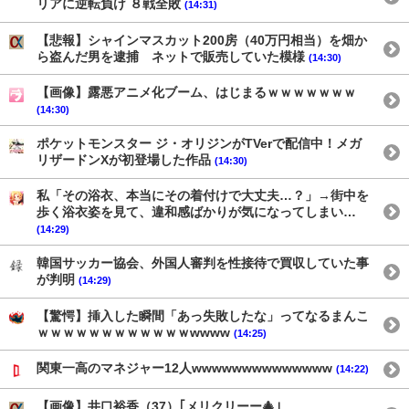
リアに逆転負け ８戦全敗
(14:31)
【悲報】シャインマスカット200房（40万円相当）を畑か
ら盗んだ男を逮捕 ネットで販売していた模様
(14:30)
【画像】露悪アニメ化ブーム、はじまるｗｗｗｗｗｗｗ
(14:30)
ポケットモンスター ジ・オリジンがTVerで配信中！メガ
リザードンXが初登場した作品
(14:30)
私「その浴衣、本当にその着付けで大丈夫…？」→街中を
歩く浴衣姿を見て、違和感ばかりが気になってしまい…
(14:29)
韓国サッカー協会、外国人審判を性接待で買収していた事
が判明
(14:29)
【驚愕】挿入した瞬間「あっ失敗したな」ってなるまんこ
ｗｗｗｗｗｗｗｗｗｗｗｗwwww
(14:25)
関東一高のマネジャー12人wwwwwwwwwwwwww
(14:22)
【画像】井口裕香（37）｢メリクリーー🎄｣