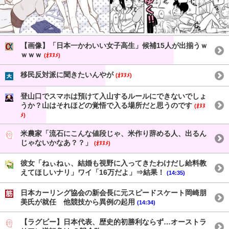
【画像】「日本一かわいい女子高生」候補15人が出揃うｗ
ｗｗｗ
(ｵﾇﾇﾒ)
移民反対派に聞きたいんやが
(ｵﾇﾇﾒ)
登山口でスマホは預けて入山するルールにできないでしょ
うか？山はそれほどの覚悟で入る場所だと思うのです
(ｵﾇﾇ
ﾒ)
米農家「流石にこんな値段じゃ、米作り辞める人、出るん
じゃないかなあ？？」
(ｵﾇﾇﾒ)
彼女「ねぃねぃ、結婚も視野に入ってきたわけだし給料教
えてほしいナリ」ワイ「16万だよ」⇒結果！
(14:35)
日本カーリング協会の新会長に元スピードスケート岡崎朋
美氏が就任 他競技から異例の起用
(14:34)
【ラグビー】日本代表、歴史的初勝利ならず…オーストラ