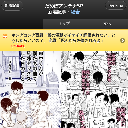
だめぽアンテナSP
Ranking
新着記事
新着記事：
総合
トップ
次へ
キングコング西野「僕の活動がイマイチ評価されない。ど
うしたらいいの？」 永野「死んだら評価されるよ」
(PickUP!)