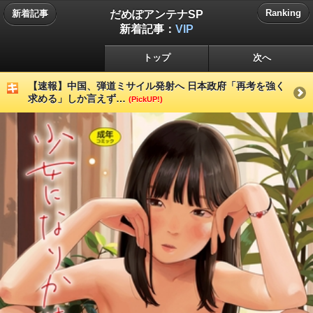
だめぽアンテナSP
Ranking
新着記事
新着記事：
VIP
トップ
次へ
【速報】中国、弾道ミサイル発射へ 日本政府「再考を強く
求める」しか言えず…
(PickUP!)