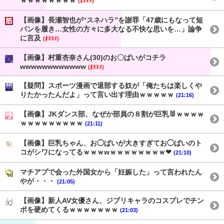
ｗｗｗｗｗｗｗｗ
(ｵﾇﾇﾒ)
【画像】長瀬智也が“スネハラ”を謝罪「47歳にもなって短
パンを履き…女性の方々に多大なる不快な思いを…」論争
に言及
(ｵﾇﾇﾒ)
【画像】村重杏奈さん(30)のお〇ぱいがコチラ
wwwwwwwwwwww
(ｵﾇﾇﾒ)
【疑問】スポーツ漫画で退部する奴が「俺たちは楽しくや
りたかったんだよ」って言い出す理由ｗｗｗｗｗ
(21:16)
【画像】JKダンス部、なぜか部員の８割が巨乳🐰ｗｗｗｗ
ｗｗｗｗｗｗｗｗｗ
(21:11)
【画像】巨乳ちゃん、お◯ぱいが大きすぎてお◯ぱいのト
コがシワになってるｗｗｗwｗｗｗｗｗｗｗｗ❤
(21:10)
マチアプで会った外国女から「妊娠した」って言われたん
やが・・・
(21:05)
【画像】新人AV女優さん、ジブリキャラのコスプレでチン
ポを硬めてくるｗｗｗｗｗｗｗ
(21:03)