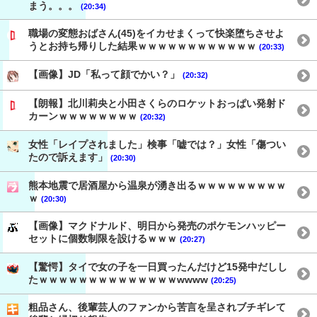
まう。。。
(20:34)
職場の変態おばさん(45)をイカせまくって快楽堕ちさせよ
うとお持ち帰りした結果ｗｗｗｗｗｗｗｗｗｗｗｗ
(20:33)
【画像】JD「私って顔でかい？」
(20:32)
【朗報】北川莉央と小田さくらのロケットおっぱい発射ド
カーンｗｗｗｗｗｗｗｗ
(20:32)
女性「レイプされました」検事「嘘では？」女性「傷つい
たので訴えます」
(20:30)
熊本地震で居酒屋から温泉が湧き出るｗｗｗｗｗｗｗｗｗ
ｗ
(20:30)
【画像】マクドナルド、明日から発売のポケモンハッピー
セットに個数制限を設けるｗｗｗ
(20:27)
【驚愕】タイで女の子を一日買ったんだけど15発中だしし
たｗｗｗｗｗｗｗｗｗｗｗｗｗｗwwww
(20:25)
粗品さん、後輩芸人のファンから苦言を呈されブチギレて