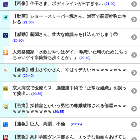
【画像】佳子さま、ボディラインがHすぎる…
(21:00)
【動画】ショートスリーパー堀さん、対面で高須幹弥にキ
レる
(21:00)
【感動】新聞さん、壮大な縦読みを仕込んでしまう🥺
(20:50)
人気格闘家「水飲むやつはゲイ、 喉乾いた時のためにちっ
ちゃいゲイ水筒持ち歩くとか。」
(20:40)
【画像】磯山さやかさん、やはりデカいｗｗｗｗｗｗｗｗ
ｗｗ
(20:40)
京大病院で医療ミス 脳腫瘍手術で「正常な組織」を誤っ
て摘出…
(20:39)
【苦痛】採精室とかいう男性の尊厳破壊される部屋ｗｗｗ
ｗｗｗｗｗｗｗｗｗ
(20:35)
【速報】巨人、高梨、不倫…
(20:35)
【悲報】高川学園ダンス部さん、エッチな動画をあげてし