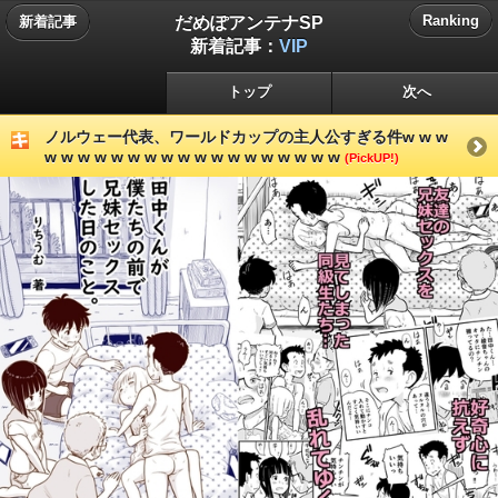
だめぽアンテナSP
Ranking
新着記事
新着記事：
VIP
トップ
次へ
ノルウェー代表、ワールドカップの主人公すぎる件w w w
w w w w w w w w w w w w w w w w w w
(PickUP!)