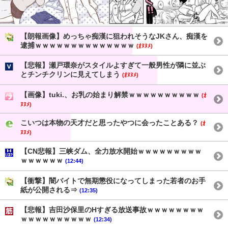
【朗報画像】めっちゃ痴漢に狙われそうなJKさん、痴漢を
逮捕ｗｗｗｗｗｗｗｗｗｗｗｗｗｗ
(ｵﾇﾇﾒ)
【悲報】瀬戸環奈がスタイルよすぎて一般男性が隣に並ぶ
とチンチクリンに見えてしまう
(ｵﾇﾇﾒ)
【画像】tuki.、お乳の始まり解禁ｗｗｗｗｗｗｗｗｗｗ
(ｵ
ﾇﾇﾒ)
こいつは本物の天才だと思ったやつに会ったことある？
(ｵ
ﾇﾇﾒ)
【CN悲報】三峡ダム、全力放水開始ｗｗｗｗｗｗｗｗｗ
ｗｗｗｗｗｗ
(12:44)
【衝撃】闇バイトで無期懲役になってしまった若者のお手
紙が公開される⇒
(12:35)
【悲報】吉田沙保里のHすぎる放送事故ｗｗｗｗｗｗｗｗ
ｗｗｗｗｗｗｗｗｗｗ
(12:34)