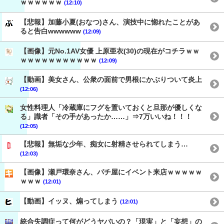
ｗｗｗｗｗｗ
(12:10)
【悲報】加藤小夏(おなつ)さん、演技中に惚れたことがあ
ると告白wwwwww
(12:09)
【画像】元No.1AV女優 上原亜衣(30)の現在がコチラｗｗ
ｗｗｗｗｗｗｗｗｗｗｗ
(12:09)
【動画】美女さん、公衆の面前で男根にかぶりついて炎上
(12:06)
女性料理人「冷蔵庫にフグを置いておくと旦那が優しくな
る」識者「その手があったか……」⇒7万いいね！！！
(12:05)
【悲報】無垢な少年、痴女に射精させられてしまう…
(12:03)
【画像】瀬戸環奈さん、パチ屋にイベント来店ｗｗｗｗｗ
ｗｗｗ
(12:01)
【動画】イッヌ、煽ってしまう
(12:01)
統合失調症って何がどうヤバいの？「現実」と「妄想」の