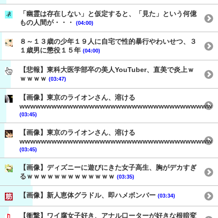
「幽霊は存在しない」と仮定すると、「見た」という何億
もの人間が・・・
(04:00)
８～１３歳の少年１９人に自宅で性的暴行やわいせつ、３
１歳男に懲役１５年
(04:00)
【悲報】東科大医学部卒の美人YouTuber、直美で炎上ｗ
ｗｗｗｗ
(03:47)
【画像】東京のライオンさん、溶ける
wwwwwwwwwwwwwwwwwwwwwwwwwwwwwwwwwwww
(03:45)
【画像】東京のライオンさん、溶ける
wwwwwwwwwwwwwwwwwwwwwwwwwwwwwwwwwwww
(03:45)
【画像】ディズニーに遊びにきた女子高生、胸がデカすぎ
るｗｗｗｗｗｗｗｗｗｗｗｗｗ
(03:35)
【画像】新人恵体グラドル、即ハメボンバー
(03:34)
【衝撃】ワイ腐女子好き、アナル口ーターが好きな根暗変