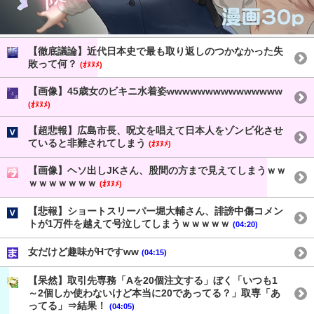
【徹底議論】近代日本史で最も取り返しのつかなかった失
敗って何？
(ｵﾇﾇﾒ)
【画像】45歳女のビキニ水着姿wwwwwwwwwwwwwww
(ｵﾇﾇﾒ)
【超悲報】広島市長、呪文を唱えて日本人をゾンビ化させ
ていると非難されてしまう
(ｵﾇﾇﾒ)
【画像】ヘソ出しJKさん、股間の方まで見えてしまうｗｗ
ｗｗｗｗｗｗｗ
(ｵﾇﾇﾒ)
【悲報】ショートスリーパー堀大輔さん、誹謗中傷コメン
トが1万件を越えて号泣してしまうｗｗｗｗｗ
(04:20)
女だけど趣味がHですww
(04:15)
【呆然】取引先専務「Aを20個注文する」ぼく「いつも1
～2個しか使わないけど本当に20であってる？」取専「あ
ってる」⇒結果！
(04:05)