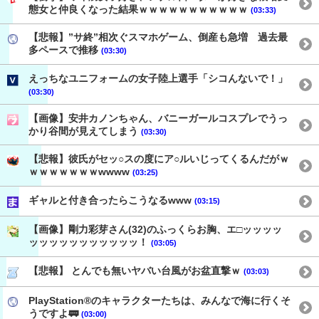
態女と仲良くなった結果ｗｗｗｗｗｗｗｗｗｗｗ
(03:33)
【悲報】”サ終”相次ぐスマホゲーム、倒産も急増 過去最
多ペースで推移
(03:30)
えっちなユニフォームの女子陸上選手「シコんないで！」
(03:30)
【画像】安井カノンちゃん、バニーガールコスプレでうっ
かり谷間が見えてしまう
(03:30)
【悲報】彼氏がセッ○スの度にア○ルいじってくるんだがｗ
ｗｗｗｗｗｗｗwwww
(03:25)
ギャルと付き合ったらこうなるwww
(03:15)
【画像】剛力彩芽さん(32)のふっくらお胸、エ□ッッッッ
ッッッッッッッッッッッ！
(03:05)
【悲報】 とんでも無いヤバい台風がお盆直撃ｗ
(03:03)
PlayStation®のキャラクターたちは、みんなで海に行くそ
うですよ🚃
(03:00)