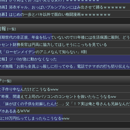
富豪「数千万円する腕時計最高！ｗｗｗ」欧米の大富豪「…」
が今年で10周年ってマジ？wwwwwwwwwwwwwwwww
動画】浴衣ギャル、おっぱいプルンプルンにはみ出させて踊るｗｗｗｗｗｗ
友達からたまにチケット買わされるから見に行くんやけどさ・・・
急募】はじめの一歩とバキ以外で面白い格闘漫画ｗｗｗｗｗｗｗｗ
人妻さん、露天風呂で撮られるｗｗｗｗｗｗｗｗｗｗｗｗｗｗｗｗ...
おっぱいが小さい。【朗悲報】
の嫁のマ○コをチ◯コで擦りまくった結果ｗｗｗｗｗｗｗｗｗｗｗ
速報
[一覧]
とかいうサウダージでしか聞いたことない言葉ｗｗｗｗｗｗｗｗ
サロ行ってきたらｗｗｗｗｗｗｗｗｗｗｗwwww
河期世代の非正規、年金を払っていないので11年後には生活保護に殺到、ど
VW
ッセント財務長官は円高に協力してほしそうにこっちを見ている
、4-6月期経常利益が前年同期比97.7％減の0.7億円に減...
0代「ローゼンメイデンのアニメなんて知らない」8割
司、新入社員がスタバでパソコンやって企業秘密漏洩したから泣かし...
で有名な川上産業、社名を「プチプチ株式会社」に変更wwwww
悲報】ジ・Oが急に動かなくなった
とにかく暇になり非生産的で地獄」
マポ無職「お前ら全員ぶっ殺しに行ってやる」電話でナマポの打ち切り伝えら
ニメ、女に自分の趣味をやらせる系から女に池沼役をやらせる系へ変化
整形に成功「この形の鼻が全女子の理想だと思う」⇒
製造販売している川上産業、「プチプチ株式会社」に社名変更
P
[一覧]
風俗事情をご覧くださいｗｗｗｗｗｗｗｗｗｗwwww
ンってぶどうジュースの上位互換なんやろなぁ」
と子作り中なんだけどこうなるwww
払ってしまったらこうなるwww
イ昨夜、間違えて上司のパソコンのコンセントを抜いたらこうなるww
、通訳なしで普通に会話。コーチ「今10段階で6ぐらい。来た時は...
く「妹がぼくの子供を妊娠したんだ…」父「！？実は俺と母さんも兄妹なんだ
「暑すぎて服脱ごうかと思った」･･････････ﾊﾟｼｬｯ...
剣士が陰好み
ブホあるあるWVW
新選組、さん、「いのちの党」に改名ｗｗｗｗ
EXに10万円払ってしまったらこうなるwww
ー美脚、とんでもないダンスを披露してしまうwwwwwwwww
2％の確率で一生歩けない体になるけど足が10cm伸びます」←コ...