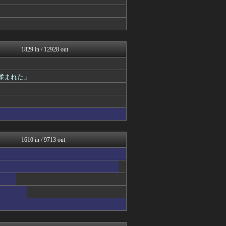
ラビット速報
なんJミュージアム
うしみつ-5chまとめ-
えっ!?またここのサイト?
スコールちゃんねる｜２ちゃ...
不思議.net - 5ch...
1829 in / 12928 out
筋肉速報
いたしん！
キニ速
揉まれた」
あらまめ2ch
バズッター速報
NEWSぽけまとめーる
もみあげチャ～シュ～
まとめCUP
なんJミュージアム
ぶる速-VIP
1610 in / 9713 out
コノユビニュース｜みんなの...
不思議.net - 5ch...
いたしん！
Zチャンネル＠VIP
まにゅそく 2chまとめニ...
BIPブログ
あらまめ2ch
哲学ニュースnwk
キニ速