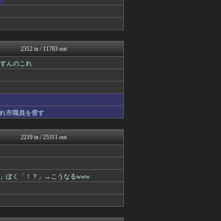
【2ch】ニュー速クオリテ...
ラビット速報
ネラーボイス
うしみつ-5chまとめ-
筋肉速報
えっ!?またここのサイト?
2312 in / 11703 out
VIPPER速報
バズッター速報
うすんのこれ
まとめCUP
コノユビニュース｜みんなの...
Zチャンネル＠VIP
ラビット速報
【2ch】ニュー速クオリテ...
れ市職員を脅す
VIPPER速報
うしみつ-5chまとめ-
コノユビニュース｜みんなの...
2219 in / 25311 out
バズッター速報
VIPPER速報
まとめCUP
スコールちゃんねる｜２ちゃ...
」ぼく「！？」→こうなるwww
不思議.net - 5ch...
いたしん！
Zチャンネル＠VIP
BIPブログ
ネラーボイス