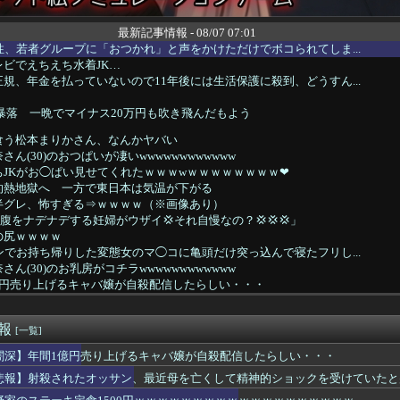
最新記事情報 - 08/07 07:01
性、若者グループに「おつかれ」と声をかけただけでボコられてしま...
ビでえちえち水着JK…
規、年金を払っていないので11年後には生活保護に殺到、どうすん...
大暴落 一晩でマイナス20万円も吹き飛んだもよう
食う松本まりかさん、なんかヤバい
ん(30)のおつぱいが凄いwwwwwwwwwwww
JKがお◯ぱい見せてくれたｗｗｗwｗｗｗｗｗｗｗｗ❤
灼熱地獄へ 一方で東日本は気温が下がる
半グレ、怖すぎる⇒ｗｗｗｗ（※画像あり）
お腹をナデナデする妊婦がウザイ💢それ自慢なの？💢💢💢」
の尻ｗｗｗｗ
ンでお持ち帰りした変態女のマ◯コに亀頭だけ突っ込んで寝たフリし...
ん(30)のお乳房がコチラwwwwwwwwwwww
億円売り上げるキャバ嬢が自殺配信したらしい・・・
っていうゲームを2作連続クリアした
れない運転、限界突破する
速報
志さん、大勢の若いファンに囲まれてご満悦・・・
[一覧]
セッ○スしてきた結果ｗｗｗｗｗｗｗｗwwww
闇深】年間1億円売り上げるキャバ嬢が自殺配信したらしい・・・
ザーワイ、子供の担任と朝を迎える
悲報】射殺されたオッサン、最近母を亡くして精神的ショックを受けていたと
ス、タバコ販売禁止法案が可決されるｗｗｗｗｗ
だけどこうなるwww