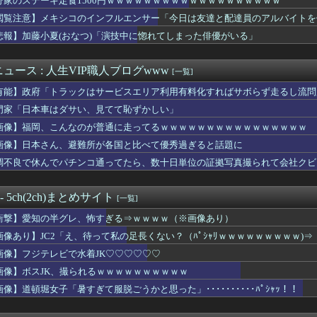
野家のステーキ定食1500円ｗｗｗｗｗｗｗｗｗｗｗｗｗｗｗｗｗｗｗ
ングリア行ってきたんだけどほんとーーーにおもんない！！！！」
閲覧注意】メキシコのインフルエンサー「今日は友達と配達員のアルバイトを
on配達員、ブチギレる・・・・・
イが親に送ったブチギレLINEがこちら
悲報】加藤小夏(おなつ)「演技中に惚れてしまった俳優がいる」
社サイバーコネクトツーの松山氏、JUMP公式にブロックされる
「え、待って私の足長くない？（ﾊﾟｼｬﾘｗｗｗｗｗｗｗｗｗ)...
ュース : 人生VIP職人ブログwww
[一覧]
姉ちゃんがこんなパンティみたいな服を着てきたらどうする？
ン』だけ食べてる男の部屋、ガチでエグいwwwwww
有能】政府「トラックはサービスエリア利用有料化すればサボらず走るし流問
たオッサン、最近母を亡くして精神的ショックを受けていたと判明・...
門家「日本車はダサい、見てて恥ずかしい」
巨乳JD2人組、川遊び中にチャラ男にナンパされるｗ
輩女子、かわいくていい匂いするけどマジでとんでもなく無能
画像】福岡、こんなのが普通に走ってるｗｗｗｗｗｗｗｗｗｗｗｗｗｗｗｗ
に熊本地震直撃した動画がやばすぎると話題に・・・
画像】日本さん、避難所が各国と比べて優秀過ぎると話題に
0g×2丁で250円か…高いけど美味そうだし一丁買ってみるか...
調不良で休んでパチンコ通ってたら、数十日単位の証拠写真撮られて会社クビ
0g×2丁で250円か…高いけど美味そうだし一丁買ってみるか...
カツ食べて来たんだけど
le、AIに投資しすぎて史上初のマイナスキャッシュフローに陥...
 - 5ch(2ch)まとめサイト
[一覧]
さん、イケメンにするメス顔がこれｗｗｗwｗｗｗｗｗｗｗｗ❤
定食1500円ｗｗｗｗｗｗｗｗｗｗｗｗｗｗｗｗｗｗｗ
衝撃】愛知の半グレ、怖すぎる⇒ｗｗｗｗ（※画像あり）
ビで水着JK♡♡♡♡♡♡
画像あり】JC2「え、待って私の足長くない？（ﾊﾟｼｬﾘｗｗｗｗｗｗｗｗｗ)⇒
アナ、ジジイ整体師におっぱいを揉まれテレビで放送されてしまうｗ...
離婚します」←もっと考えて結婚しろよ
画像】フジテレビで水着JK♡♡♡♡♡♡
男さん、小学生に秘めた夢を語って通報されるｗｗｗｗｗｗｗ
画像】ボスJK、撮られるｗｗｗｗｗｗｗｗｗｗ
、通訳なしで普通に会話。コーチ「今10段階で6ぐらい。来た時は...
画像】道頓堀女子「暑すぎて服脱ごうかと思った」･･････････ﾊﾟｼｬｯ！！
さいくせに！」ワイ「そのﾁﾝﾁﾝで毎回イッてんの誰だよ」ド...
い男性にプレゼントを渡すのってなし？
えて上司のパソコンのコンセントを抜いたらこうなるww