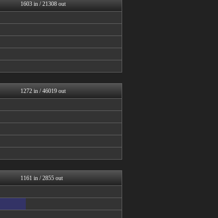
ネラーボイス
1603 in / 21308 out
なんJクエスト
ラビット速報
思考ちゃんねる
なんJクエスト
なんJクエスト
なんJクエスト
V速ニュップ
なんJクエスト
なんJミュージアム
1272 in / 46019 out
1161 in / 2855 out