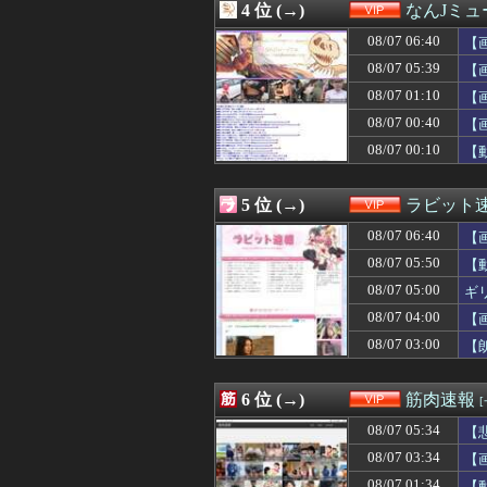
4 位 (→)
なんJミュ
08/07 05:12
ジャンプラ、モ
08/07 05:09
【画像】脱いだ瞬
08/07 06:40
【
08/07 05:09
【動画】熊本地
08/07 05:39
【
08/07 05:03
元ＮＨＫ中川安
08/07 01:10
08/07 05:03
【動画】女子ビー
【
08/07 05:01
【画像】本田望結
08/07 00:40
【
08/07 05:00
ギリギリやれる
08/07 00:10
【
08/07 05:00
【閲覧注意】メキ
08/07 05:00
【悲報】男性の産後
08/07 05:00
意識高い系「イ
5 位 (→)
ラビット
08/07 04:45
「Linuxで十分
08/07 04:45
「Linuxで十分
08/07 06:40
【
08/07 04:44
20年振りに10
08/07 05:50
【
08/07 04:39
【画像】二瓶有
08/07 05:00
08/07 04:33
妻「今日そうめん
ギ
08/07 04:25
【悲報】ソープで
08/07 04:00
【
08/07 04:22
女とサシ飲み行
08/07 03:00
【
08/07 04:15
ぼく「妹がぼくの
08/07 04:10
【悲報】加藤小夏
08/07 04:09
【福岡】西鉄、天
6 位 (→)
筋肉速報
08/07 04:05
【画像】ボスJK
08/07 04:03
【画像】森香澄さ
08/07 05:34
【
08/07 04:03
【画像】元・小
08/07 03:34
【
08/07 04:01
【画像】サナ、ス
08/07 01:34
【