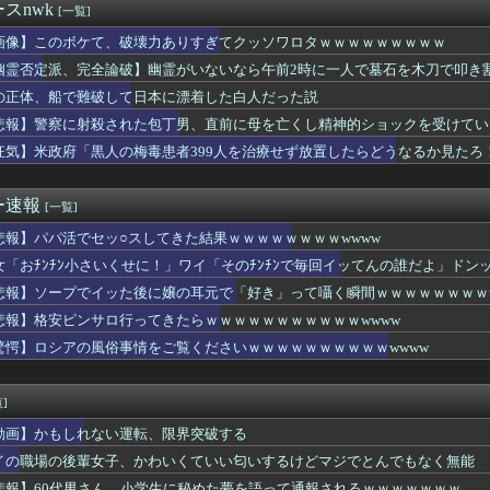
円のラブライブカレーｗｗｗｗｗｗｗｗｗｗｗ
スnwk
[一覧]
規、年金を払っていないので11年後には生活保護に殺到、どうすん...
にAV女優松本いちかと新井リマおって草
画像】このボケて、破壊力ありすぎてクッソワロタｗｗｗｗｗｗｗｗｗ
苗に逆らった財務官僚、異例の左遷ｗｗｗｗｗｗｗｗ
幽霊否定派、完全論破】幽霊がいないなら午前2時に一人で墓石を木刀で叩き
ゃん、とち狂ったツイートをするｗｗｗｗｗｗｗｗｗｗｗ
の正体、船で難破して日本に漂着した白人だった説
運転手、儲かりまくることが判明ｗｗｗｗｗｗｗｗｗｗｗｗｗｗｗｗ...
運転手、儲かりまくることが判明ｗｗｗｗｗｗｗｗｗｗｗｗｗｗｗｗ...
悲報】警察に射殺された包丁男、直前に母を亡くし精神的ショックを受けてい
（30歳・168cm）、子持ち⇒♡♡♡♡
狂気】米政府「黒人の梅毒患者399人を治療せず放置したらどうなるか見たろ
なくおっぱい見せる女の子ｗｗｗｗｗｗｗｗｗ
マーサイズブラのつけ方を解説する巨乳女さん、エ口過ぎるｗｗｗｗ...
、町内会の掃除から汗だくで帰宅ｗｗｗｗｗｗ
ー速報
[一覧]
0g×2丁で250円か…高いけど美味そうだし一丁買ってみるか...
悲報】パパ活でセッ○スしてきた結果ｗｗｗｗｗｗｗｗwwww
いするはずなのに、初めてデリ呼んで嬢を嗅いだらwww
いる爺さん、隙あらば他人のカゴに商品を入れようとする
女「おﾁﾝﾁﾝ小さいくせに！」ワイ「そのﾁﾝﾁﾝで毎回イッてんの誰だよ」ドンッ
JKさん、限界突破ｗｗｗwｗｗｗｗｗｗｗｗ❤
悲報】ソープでイッた後に嬢の耳元で「好き」って囁く瞬間ｗｗｗｗｗｗｗｗw
被害女性「バウムクーヘン売ったりTikTokライブしててムカつ...
新選組、「いのちの党」に改名
悲報】格安ピンサロ行ってきたらｗｗｗｗｗｗｗｗｗｗｗwwww
ンツギリギリ見えない写真載せるわ⇒ｗｗｗｗｗｗｗｗ
驚愕】ロシアの風俗事情をご覧くださいｗｗｗｗｗｗｗｗｗｗwwww
、「更生」という概念を否定してしまう
娯楽がこれwwwwww
ゃんの近影、ガチで終わる
]
る「ひとり親方」が激増、Mac miniを大量購入しAIを従...
動画】かもしれない運転、限界突破する
ケて、破壊力ありすぎてクッソワロタｗｗｗｗｗｗｗｗｗ
の男の人いるでしょ？
イの職場の後輩女子、かわいくていい匂いするけどマジでとんでもなく無能
ラックはサービスエリア利用有料化すればサボらず走るし流問題解決...
悲報】60代男さん、小学生に秘めた夢を語って通報されるｗｗｗｗｗｗｗ