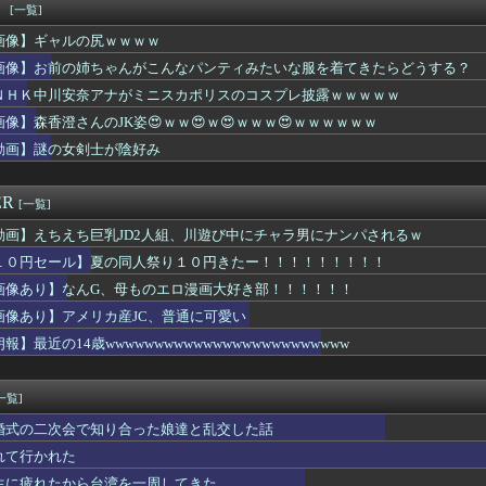
藤、懲役7年の求刑』←これｗｗｗｗｗｗｗｗｗｗｗｗｗｗｗｗｗｗ
！
[一覧]
NHK性加害出演者Xさん「今も普通の顔して芸能活動してる」・・...
画像】ギャルの尻ｗｗｗｗ
うか（元・小倉優香）が水着グラビア復帰ｗｗｗｗｗｗｗｗｗｗｗ
「人生かけて7億円貯めたのにガンで死ぬかも。もっと素直に遊べば...
画像】お前の姉ちゃんがこんなパンティみたいな服を着てきたらどうする？
日大・鈴木さん、102球無四球完封で聖隷クリストファーを1対0...
ＮＨＫ中川安奈アナがミニスカポリスのコスプレ披露ｗｗｗｗｗ
ストファーの150km左腕・高部くん、10奪三振自責点0で負け...
画像】森香澄さんのJK姿😍ｗｗ😍ｗ😍ｗｗｗ😍ｗｗｗｗｗｗ
ジフライうめー」ワイ「ほーい（ケチャップ取り上げる）」ｗｗｗｗ...
「人生かけて7億円貯めたのにガンで死ぬかも。もっと素直に遊べば...
動画】謎の女剣士が陰好み
ってどうして批判されるんや？・・・・・・・・・
さんたち、お◯ぱいの血管が透けてしまうｗｗｗwｗｗｗｗｗｗｗｗ❤
ER
[一覧]
動画】えちえち巨乳JD2人組、川遊び中にチャラ男にナンパされるｗ
１０円セール】夏の同人祭り１０円きたー！！！！！！！！！
画像あり】なんG、母ものエロ漫画大好き部！！！！！！
画像あり】アメリカ産JC、普通に可愛い
報】最近の14歳wwwwwwwwwwwwwwwwwwwwwwwww
一覧]
婚式の二次会で知り合った娘達と乱交した話
れて行かれた
生に疲れたから台湾を一周してきた