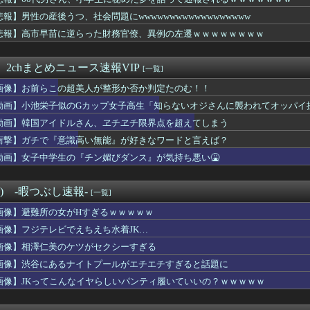
き（67）ちゃんの防災服ｗｗｗｗｗｗｗｗｗｗｗｗｗｗｗｗｗｗｗ...
巨乳のママとディナーに来たよ❤」ﾊﾟｼｬ
悲報】男性の産後うつ、社会問題にwwwwwwwwwwwwwwwwww
子のバスト一覧ｗｗｗｗｗｗｗｗｗｗｗｗwｗｗｗｗ
悲報】高市早苗に逆らった財務官僚、異例の左遷ｗｗｗｗｗｗｗｗ
ん「この水着きると溢れそう、、、」→お◯ぱいがエ口すぎワロタｗ...
アラブが2兆円の投資決定ｗｗｗ
ザー「恵まれない子へ募金？そいつらが俺に何かしてくれたのか・・...
 2chまとめニュース速報VIP
[一覧]
ャル、おっぱいプルンプルンにはみ出させて踊るｗｗｗｗｗｗ
画像】お前らこの超美人が整形か否か判定たのむ！！
まが履いてそうなパンティ、真剣に議論
の「謎の神社」wwwwwww
動画】小池栄子似のGカップ女子高生「知らないオジさんに襲われてオッパイ
、無給油で1980km走行しギネス記録を達成、無駄な発電や送...
動画】韓国アイドルさん、ヱチヱチ限界点を超えてしまう
イ、人妻の中に出したらｗｗｗｗｗｗｗｗｗwwww
熊本地震が直撃した結果ｗｗｗｗｗ(※動画あり)
衝撃】ガチで『意識高い無能』が好きなワードと言えば？
乳のJSが発見される
動画】女子中学生の『チン媚びダンス』が気持ち悪い🤮
の美人、垢抜け具合のビフォーアフター凄いな
ー美脚女子大生さん、公園でパンツを脱いでしまうｗｗｗwｗｗｗｗ...
全に『鬼頭』な女キャラwwwwww
°) -暇つぶし速報-
[一覧]
から75キロまで落としたわいのダイエット法教えてあげる
画像】避難所の女がHすぎるｗｗｗｗｗ
グレーと診断された子供たち、高確率で『この習慣』をやっていた→...
ん(40)まだかわいい
画像】フジテレビでえちえち水着JK…
人、猛烈な熱波でで１ヶ月で９６００人死亡……
画像】相澤仁美のケツがセクシーすぎる
この超美人が整形か否か判定たのむ！！
画像】渋谷にあるナイトプールがエチエチすぎると話題に
の佐々木希、エロスを隠すことができてないwwww
ーエムブレムさん、ついにキャラ成長率がゲーム内で見れるようにな...
画像】JKってこんなイヤらしいパンティ履いていいの？ｗｗｗｗｗ
全論破】幽霊がいないなら午前2時に一人で墓石を木刀で叩き割れる...
復活して欲しいAV女優ｗｗｗｗｗｗｗ