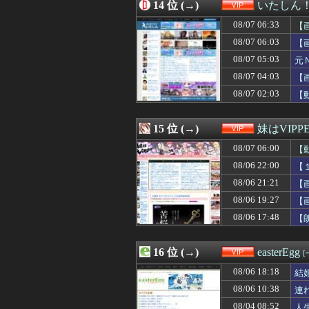
08/07 00:00
14 位 (→)
『ジャンポケ斉
いたしん
08/06 23:55
【激怒】5年前の
08/07 06:33
【
08/06 23:50
【画像】小倉ゆ
08/06 23:50
08/07 06:03
【悲報】桐谷さん
【
08/06 23:49
【高校野球】佐野
08/07 05:03
元
08/06 23:49
【悲報】聖隷クリ
08/07 04:03
【
08/06 23:47
【悲報】バカ「ア
08/06 23:45
【悲報】桐谷さん
08/07 02:03
【
08/06 23:42
【悲報】独身税
08/06 23:40
【画像】爆乳女
15 位 (→)
妹はVIPP
08/07 06:00
【
08/06 22:00
【
08/06 21:21
【
08/06 19:27
【
08/06 17:48
【朗
16 位 (→)
easterEgg
[
08/06 18:18
結
08/06 10:38
連
08/04 08:52
人