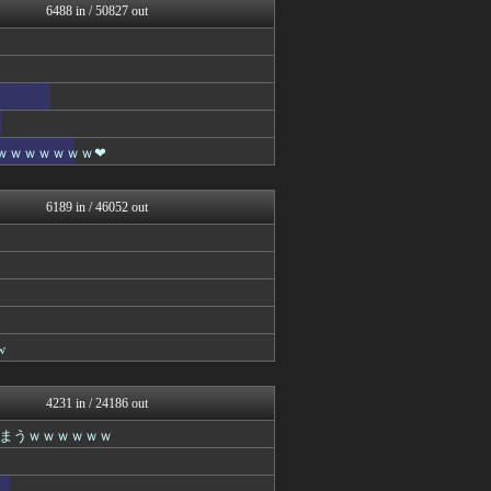
6488 in / 50827 out
ゴールデンタイムズ
ぶる速-VIP
コノユビニュース｜みんなの...
いたしん！
Zチャンネル＠VIP
BIPブログ
ラビット速報
ｗｗｗｗｗｗｗ❤
VIPPER速報
キニ速
【2ch】ニュー速クオリテ...
6189 in / 46052 out
(*ﾟ∀ﾟ)ゞカガクニュー...
VIPワイドガイド
はーとログ
うしみつ-5chまとめ-
はーとログ
バズッター速報
はーとログ
w
まとめCUP
VIPPER速報
コノユビニュース｜みんなの...
4231 in / 24186 out
不思議.net - 5ch...
いたしん！
まうｗｗｗｗｗｗ
Zチャンネル＠VIP
BIPブログ