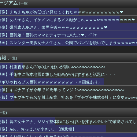
ージアム
[一覧]
ーニングみたいな新連載が始まるｗｗｗｗｗｗｗｗ
間ドスケベになるボーイッシュ女子、見つかるwwwwwwww
画像】えちえちJKがお◯ぱい見せてくれたｗｗｗwｗｗｗｗｗｗｗｗ❤
震の瞬間の手術室の防犯カメラ映像、公開される
画像】女の子さん、イケメンにするメス顔がこれｗｗｗwｗｗｗｗｗｗｗｗ❤
奈アナがミニスカポリスのコスプレ披露ｗｗｗｗｗ
チバレー選手「我々は純粋に競技をしてるので性的な目で見ないでく...
画像】爆乳素人JKさん、限界突破ｗｗｗwｗｗｗｗｗｗｗｗ❤
の妹、姉より暴力的なお乳をしてしまうwwwwww
画像】巨乳娘「巨乳のママとディナーに来たよ❤」ﾊﾟｼｬ
ブス巨乳ｗｗｗｗｗｗｗｗｗ （※画像あり）
動画】スレンダー美脚女子大生さん、公園でパンツを脱いでしまうｗｗｗwｗ
シコのインフルエンサー「今日は友達と配達員のアルバイトを体験し...
うつ、社会問題にwwwwwwwwwwwwwwwwww
ンドに５年住んだら人生観かわる」←これｗｗｗ
速報
[一覧]
じゃね…？」世界が気付き始める Linuxの市場シェアが初め...
じゃね…？」世界が気付き始める Linuxの市場シェアが初め...
画像】村重杏奈さん(30)のおつぱいが凄いwwwwwwwwwwww
円ガム食べた結果ｗｗｗｗｗｗｗｗｗｗｗｗｗｗｗｗ
動画】手術中に熊本地震直撃した動画がやばすぎると話題に・・・
加さんお胸が過ぎるｗｗｗｗｗｗｗ
でいい？」 夫「いいよー」 妻「"で"いい……？」ﾋﾟｸｯ
リギリやれるブス巨乳ｗｗｗｗｗｗｗｗｗ （※画像あり）
イッた後に嬢の耳元で「好き」って囁く瞬間ｗｗｗｗｗｗｗｗwww...
画像】キズナアイが今年で10周年ってマジ？wwwwwwwwwwwwwwwww
ってワイが全額払ったら「今度は私が払うから！」って
朗報】プチプチで有名な川上産業、社名を「プチプチ株式会社」に変更wwww
子供を妊娠したんだ…」父「！？実は俺と母さんも兄妹なんだ」ぼく...
(おなつ)「演技中に惚れてしまった俳優がいる」
神駅と薬院駅の駅構内で不審な音声（下ネタ）が流れる 第三者が不...
[一覧]
、撮られるｗｗｗｗｗｗｗｗｗｗ
んのJK姿😍ｗｗ😍ｗ😍ｗｗｗ😍ｗｗｗｗｗｗ
悲報】昔の女子アナ、ジジイ整体師におっぱいを揉まれテレビで放送されてし
倉優香さん、水着グラビア復帰してシコらせにくるｗ
画像】Ado、おっぱいが小さい。【朗悲報】
カートがめくれえっちなショーツ丸見えwwwwwwww
動画】さり気なくおっぱい見せる女の子ｗｗｗｗｗｗｗｗｗ