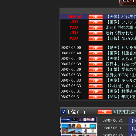
PickUp!
【画像】30代男
ｵﾇﾇﾒ
【画像】フジテレ
ｵﾇﾇﾒ
氷河期世代の非正
ｵﾇﾇﾒ
連れて行かれた
ｵﾇﾇﾒ
【悲報】NISA
08/07 07:00
【動画】ピザを
08/07 06:40
【画像】村重杏奈さ
08/07 06:40
【画像】えちえち
08/07 06:39
西日本、お盆は
08/07 06:39
【衝撃】愛知の
08/07 06:33
独身女子(38)「
08/07 06:33
【画像】ギャル
08/07 06:33
【ｼｺ注意】合コ
08/07 06:31
【画像】村重杏奈さ
08/07 06:31
【闇深】年間1
08/07 06:30
パラノマサイト
08/07 06:30
【動画】かもし
1 位 (→)
VIPPER
08/07 06:27
【画像】松本人
08/07 06:25
【悲報】パパ活で
08/07 06:31
【
08/07 06:22
シングルファー
08/07 06:01
【
08/07 06:18
【衝撃】イギリ
08/07 06:15
嫁と子作り中なん
08/07 05:35