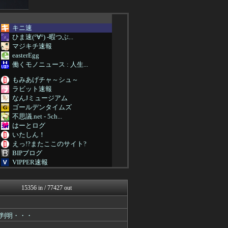
キニ速
ひま速(°∀°) -暇つぶ...
マジキチ速報
easterEgg
働くモノニュース : 人生...
もみあげチャ～シュ～
ラビット速報
なんJミュージアム
ゴールデンタイムズ
不思議.net - 5ch...
はーとログ
いたしん！
えっ!?またここのサイト?
BIPブログ
VIPPER速報
あらまめ2ch
キニ速
15356 in / 77427 out
ぶる速-VIP
バズッター速報
はーとログ
判明・・・
NEWSぽけまとめーる
まとめCUP