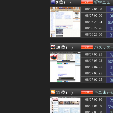
08/07 02:00
【画像】1760
9 位 (→)
哲学ニュー
08/07 02:00
氷河期世代の非正
08/07 01:00
08/07 02:00
板橋の花火大会
【
08/07 02:00
【悲報】高市早
08/07 00:00
【
08/07 01:50
【悲報】クロち
08/06 23:24
鬼
08/07 01:50
【悲報】タクシー
08/07 01:45
【悲報】タクシー
08/06 22:26
【
08/07 01:39
【画像】小松菜奈
08/06 21:00
【
08/07 01:34
【動画】さり気
08/07 01:33
【ｼｺ動画】グラ
08/07 01:31
ワイの妻(35)
10 位 (→)
バズッタ
08/07 01:30
高級豆腐ワイ「15
08/07 06:25
【
08/07 01:15
女子っていい匂
08/07 01:12
近所のコープに
08/07 05:25
彼
08/07 01:10
【画像】爆乳素人
08/07 04:25
【
08/07 01:10
ジャンポケ斉藤の
08/07 01:09
08/07 03:25
【政治】れいわ
【
08/07 01:05
【画像】私のパ
08/07 02:25
【
08/07 01:03
【悲報】小学館
08/07 01:03
アメリカ底辺層の
08/07 01:01
【画像】あのち
11 位 (→)
キニ速
[一覧
08/07 01:00
年商10億円を超え
08/07 06:30
【
08/07 01:00
【画像】このボ
08/07 01:00
いい歳して独身
08/07 06:00
ワ
08/07 00:57
【有能】政府「ト
08/07 05:30
【