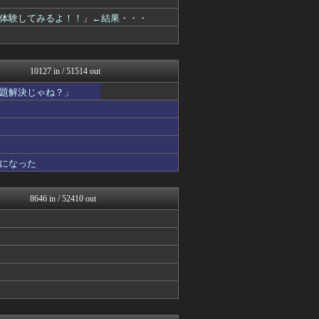
ゴールデンタイムズ
体験してみるよ！！」←結果・・・
スコールちゃんねる｜２ちゃ...
ぶる速-VIP
コノユビニュース｜みんなの...
不思議.net - 5ch...
10127 in / 51514 out
いたしん！
BIPブログ
題解決じゃね？」
VIPPER速報
妹はVIPPER
キニ速
ラビット速報
思考ちゃんねる
になった
V速ニュップ
はーとログ
ゴールデンタイムズ
8646 in / 52410 out
なんJミュージアム
VIPPER速報
不思議.net - 5ch...
筋肉速報
はーとログ
キニ速
ぶる速-VIP
バズッター速報
はーとログ
まとめCUP