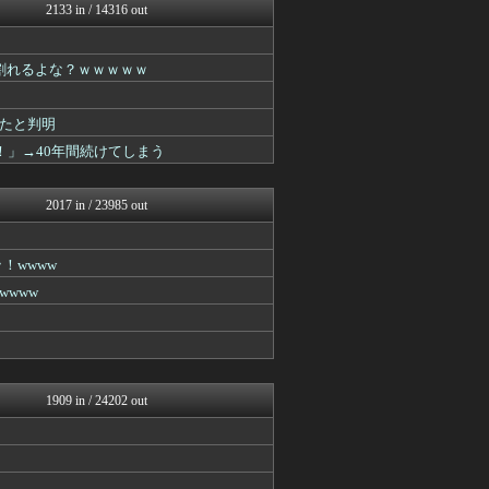
【2ch】ニュー速クオリテ...
2133 in / 14316 out
マジキチ速報
あらまめ2ch
キニ速
割れるよな？ｗｗｗｗｗ
ラビット速報
思考ちゃんねる
V速ニュップ
たと判明
うしみつ-5chまとめ-
！」→40年間続けてしまう
筋肉速報
えっ!?またここのサイト?
おうまがタイムズ
2017 in / 23985 out
あらまめ2ch
まとめCUP
ゴールデンタイムズ
！wwww
なんJミュージアム
www
スコールちゃんねる｜２ちゃ...
コノユビニュース｜みんなの...
不思議.net - 5ch...
Zチャンネル＠VIP
いたしん！
BIPブログ
1909 in / 24202 out
あらまめ2ch
哲学ニュースnwk
キニ速
働くモノニュース : 人生...