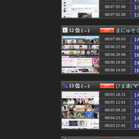
08/07 00:50
【画像】片山さつ
08/07 05:00
08/07 00:40
【画像】巨乳娘「
【
08/07 00:39
【画像】坂道女
08/07 02:00
【
08/07 00:38
【ｼｺ画像】女さ
08/07 00:35
【朗報】秋田に
08/07 00:35
【衝撃】メイウェ
12 位 (→)
まにゅそく
08/07 00:34
【動画】浴衣ギ
08/07 00:03
【
08/07 00:33
【画像】佳子さ
08/07 00:30
【画像】田舎特有
08/06 22:06
【
08/07 00:30
日産e-power
08/06 20:06
【
08/07 00:25
【愕然】大学生ワ
08/06 18:06
08/07 00:18
【衝撃】手術中に
【
08/07 00:15
【画像】どえらい
08/06 16:06
【
08/07 00:15
【画像】東大生
08/07 00:10
【動画】スレンダ
08/07 00:09
【画像】髪型が完
13 位 (→)
ひま速(°∀
08/07 00:09
半年で115キロ
08/05 18:31
【
08/07 00:05
【警告】ADHD
08/07 00:03
【朗報】上戸彩さ
08/05 12:01
【
08/07 00:03
【悲報】ドイツ
08/05 09:28
【
08/07 00:03
【画像】お前ら
08/04 23:25
【
08/07 00:01
【画像】完全オフ
08/07 00:00
【朗報】ファイア
08/03 21:01
【
08/07 00:00
【幽霊否定派、完
08/07 00:00
【画像】マジで