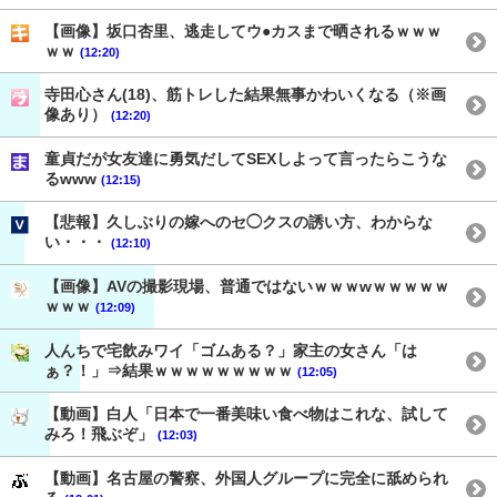
【画像】坂口杏里、逃走してウ●カスまで晒されるｗｗｗ
ｗｗ
(12:20)
寺田心さん(18)、筋トレした結果無事かわいくなる（※画
像あり）
(12:20)
童貞だが女友達に勇気だしてSEXしよって言ったらこうな
るwww
(12:15)
【悲報】久しぶりの嫁へのセ◯クスの誘い方、わからな
い・・・
(12:10)
【画像】AVの撮影現場、普通ではないｗｗｗwｗｗｗｗｗ
ｗｗｗ
(12:09)
人んちで宅飲みワイ「ゴムある？」家主の女さん「は
ぁ？！」⇒結果ｗｗｗｗｗｗｗｗｗ
(12:05)
【動画】白人「日本で一番美味い食べ物はこれな、試して
みろ！飛ぶぞ」
(12:03)
【動画】名古屋の警察、外国人グループに完全に舐められ