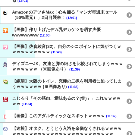
る
(12:01)
AmazonのアツさMax！心も踊る「マンガ毎週末セール
（50%還元）」2日目襲来！
(12:01)
【画像】作り上げたデカ乳デカケツを晒す声優
wwwwwwww
(12:00)
【画像】佐倉綾音(32)、自分のシコポイントに気がつくｗ
ｗｗｗｗｗｗｗｗｗ
(11:40)
ディズニーJK、友達と脚の細さを比較されてしまうｗｗｗ
ｗｗｗｗｗｗ （※画像あり）
(11:39)
【絶望】大阪のトイレ、究極の二択を利用者に迫ってしま
うｗｗｗｗｗｗ (※画像あり)
(11:35)
こじるり「その筋肉、意味あるの？(笑)」←これｗｗｗｗ
ｗｗ
(11:34)
【画像】このアダルティックなスポットｗｗｗｗ
(11:32)
【速報】オタク、とうとう入浴を余儀なくされるｗｗｗｗ
ｗｗｗｗｗｗｗｗｗｗｗｗｗｗｗｗｗｗｗｗｗｗｗｗ