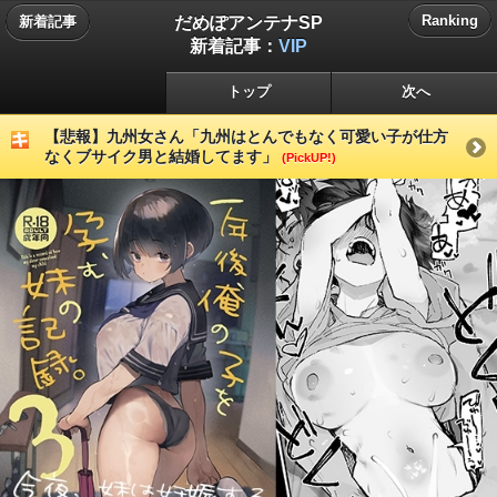
だめぽアンテナSP
Ranking
新着記事
新着記事：
VIP
トップ
次へ
【悲報】九州女さん「九州はとんでもなく可愛い子が仕方
なくブサイク男と結婚してます」
(PickUP!)