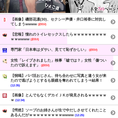
【画像】磯部花凛(30)、セクシー声優・井口裕香に対抗し
てしまうwwww
(ｵﾇﾇﾒ)
【悲報】憧れのトイレセックスしたらｗｗｗｗｗｗｗｗｗ
ｗｗwwww
(ｵﾇﾇﾒ)
専門家「日本車はダサい、見てて恥ずかしい」
(ｵﾇﾇﾒ)
女性「レイプされました」検事「嘘では？」女性「傷つい
たので訴えます」
(ｵﾇﾇﾒ)
【恫喝】パパ活おじさん、待ち合わせに写真と違う女が来
たので逃げようとするも眼鏡を奪われてしまう⇒結果！
(12:35)
【画像】とんでもなくデカイＪＫが発見されるｗｗｗｗｗ
ｗ
(12:34)
【愕然】ソープのお姉さんが生で中だしさせてくれたこと
あるんだがｗｗｗｗｗｗｗｗｗwwww
(12:25)