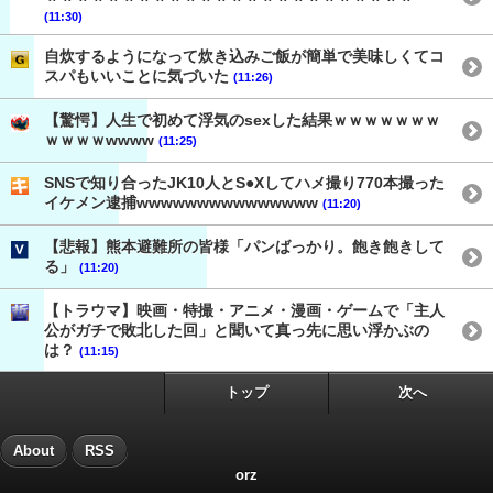
(11:30)
自炊するようになって炊き込みご飯が簡単で美味しくてコ
スパもいいことに気づいた
(11:26)
【驚愕】人生で初めて浮気のsexした結果ｗｗｗｗｗｗｗ
ｗｗｗｗwwww
(11:25)
SNSで知り合ったJK10人とS●Xしてハメ撮り770本撮った
イケメン逮捕wwwwwwwwwwwwwww
(11:20)
【悲報】熊本避難所の皆様「パンばっかり。飽き飽きして
る」
(11:20)
【トラウマ】映画・特撮・アニメ・漫画・ゲームで「主人
公がガチで敗北した回」と聞いて真っ先に思い浮かぶの
は？
(11:15)
トップ
次へ
About
RSS
orz