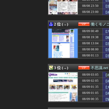
【
08/09 01:50
ショートスリー
08/08 23:50
【
08/09 01:45
ショートスリー
08/08 23:00
08/09 01:39
【衝撃】中国女さ
【
08/09 01:35
【大惨事】解雇さ
08/09 01:34
【動画】巨乳女
2 位 (→)
働くモノニ
08/09 01:33
【ｼｺ画像】巨乳
08/09 01:31
【驚愕】俺39歳
08/09 00:49
【
08/09 01:30
【大阪】フェラー
08/08 19:38
【
08/09 01:30
「おにぎりリヤカ
08/09 01:25
【驚愕】酔っ払っ
08/08 13:04
【
08/09 01:15
ワイの彼女、165
08/08 08:00
【
08/09 01:12
【悲報】 幻影
08/08 01:13
【
08/09 01:10
【画像】妹さん
08/09 01:10
広末涼子さん 病
08/09 01:09
札幌オリンピッ
3 位 (→)
不思議.net
08/09 01:09
新聞さん、ラテ欄
08/09 01:05
【画像】美人You
08/09 03:05
【
08/09 01:03
【悲報】女性審
08/09 02:05
【
08/09 01:00
6月ワイ「株で5
08/09 01:00
08/09 01:35
「路上駐車」はな
【
08/09 01:00
【腹筋崩壊】見
⇒
08/09 01:05
【
08/09 01:00
【悲報】ヤニねこ
08/09 00:35
【
08/09 00:49
【九州名物】鶏
08/09 00:45
【悲報】女審判
08/09 00:40
【画像】爆乳女