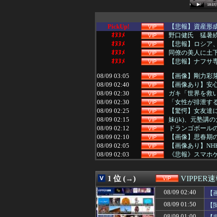
PickUp!
【悲報】資産形成
ｵﾇﾇﾒ
野口健氏 猛暑続
ｵﾇﾇﾒ
【悲報】ロシア
ｵﾇﾇﾒ
同僚の美人に土下
ｵﾇﾇﾒ
【悲報】ナフサ専
08/09 03:05
【画像】剛力彩芽
08/09 02:40
【画像あり】安心
08/09 02:30
ガキ「世界を救
08/09 02:30
「女性が排泄する
08/09 02:25
【驚愕】女友達に
08/09 02:15
妹(jk)、元塾講
08/09 02:12
ドランゴボール
08/09 02:10
【画像】思春期
08/09 02:05
【画像あり】NH
08/09 02:03
《悲報》スマホ
08/09 02:02
【画像】カップヌ
08/09 02:02
【参考画像】脱
1 位 (→)
VIPPER
08/09 02:00
実際時岡→風タ
08/09 02:00
【悲報】グエン、
08/09 02:40
【
08/09 02:00
登山家「山で迷っ
08/09 01:50
【
08/09 02:00
東大卒さん、ヒ
08/09 01:50
【閲覧注意】ケ
08/09 01:00