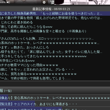
最新記事情報 - 08/09 03:21
に全力した独身高齢男性、「もっと経験にお金を使うべきだった」と...
きで夏の甲子園を危惧「鍛え上げられた野球球児でも、危ないのでは...
、じわじわと逝き始める
座して必死に頼んだらこうなるwww
門家、高市を揶揄したAI画像を堂々と載せる （※画像あり）
さん(32)のふっくらお胸、エ□ッッッッッッッッッッッッッッッ...
系JKのホットケーキ、レベチｗｗｗｗｗｗｗｗｗｗｗｗｗｗｗｗｗ...
います」←飽きた。おっさんにしろ
様子を見たくて」「床に寝込んでしまった」女子トイレに侵入した疑...
手コキしてもらってきたらｗｗｗｗｗｗｗｗｗｗｗｗwwww
の大学生にパコられるwww
のチチが教育ママになった理由ｗｗｗｗｗ
の娘に「キモッ」と言われたお父さん、グレる・・・
Kさん、貧乳を煽るwｗｗｗｗｗｗｗｗｗｗｗｗｗｗｗ
ゲーム、サ終が相次いで倒産も急増してしまう……
ードル、限界突破www
がしたら『残念オッパイ』を褒める時の模範解答
速報
クの時の空気感を知りたい
[一覧]
またまたまたまたまたまた逮捕wwwwwwwwwwwwwww
画像あり】安心系JKのホットケーキ、レベチｗｗｗｗｗｗｗｗｗｗｗｗｗｗ
たらとりあえず登れ」登山家「沢を見つけて下山しろ」←これ結局ど...
閲覧注意】ケニアのスイカ、あまりにも薄過ぎる・・・
カルに嫉妬した結果ブタ箱送りになってしまう…
ニアのスイカ、あまりにも薄過ぎる・・・