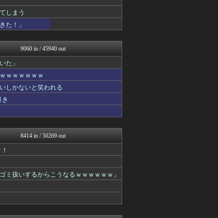
思考ちゃんねる
てしまう
V速ニュップ
できた！」
うしみつ-5chまとめ-
不思議.net - 5ch...
筋肉速報
9060 in / 45940 out
えっ!?またここのサイト?
おうまがタイムズ
いた」
あらまめ2ch
ｗｗｗｗｗｗｗ
ラビット速報
バズッター速報
いしかないと笑われる
まとめCUP
引き
ゴールデンタイムズ
なんJミュージアム
スコールちゃんねる｜２ちゃ...
コノユビニュース｜みんなの...
8414 in / 50269 out
ぶる速-VIP
不思議.net - 5ch...
ッ！
Zチャンネル＠VIP
キニ速
あらまめ2ch
ゴミ扱いするからこうなるｗｗｗｗｗｗ」
哲学ニュースnwk
ｗ
VIPPER速報
働くモノニュース : 人生...
もみあげチャ～シュ～
なんJミュージアム