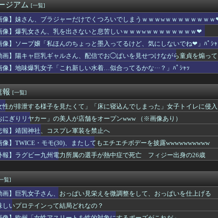
ージアム
[一覧]
ンのJCスタイル良すぎワロタｗｗｗｗｗｗｗｗｗｗｗｗｗｗ
多額の寄付していた。知人「誰にも知られなくてもいい、と公表して...
画像】妹さん、ブラジャーだけでくつろいでしまうｗｗｗwｗｗｗｗｗｗｗｗ
依存症、もう限界ｗｗ⇒！！
画像】爆乳女さん、乳を出さないと息苦しいｗｗｗwｗｗｗｗｗｗｗｗ❤
インって結局どれなの？
いパンツを履いたOLさん、露出してフェロモンを垂れ流しｗｗｗｗ...
画像】ソープ嬢「私ほんのちょっと墨入ってるけど、気にしないでね❤」ﾊﾟｼｬ
ク、原付、電車、バスの利用を禁止され15年物のママチャリで毎日...
動画】陽キャ巨乳ギャルさん、配信でお◯ぱいを見せつけながら童貞を煽って
クープの中1JCが彼氏に素顔見せたことがなくはずかしいという依...
画像】地味爆乳女子「これ新しい水着…似合ってるかな···？」ﾊﾟｼｬｯ
、壁の裏からカサカサ音がして終わるwwwww
社、コスプレ軍装を禁止へ
デメリット、意外と少ない
速報
[一覧]
あと30分だ…もう1回する？」ワイ「あ、いいっす」wwww
のスイカ、あまりにも薄過ぎるｗｗｗｗｗ
女性が排泄する様子を見たくて」「床に寝込んでしまった」女子トイレに侵入
エンサーさん、アンチから理不尽な要求をされる
おにぎりリヤカー」の美人が店舗をオープンwww （※画像あり）
「私ほんのちょっと墨入ってるけど、気にしないでね❤」ﾊﾟｼｬ
0年目で年収400万円のワイ、転職するか迷う
悲報】靖国神社、コスプレ軍装を禁止へ
スニーカー、パンティーを履いた靴とか馬鹿にされる
画像】TWICE・モモ(30)、またしてもエチエチボデーを披露wwwwwwwwww
ヤンキーの喧嘩上等な胸ｗｗｗｗｗｗｗｗｗｗｗｗｗｗ
訃報】ラグビー九州電力所属の選手が熱中症で死亡 フィジー出身の26歳
画史上「最大のやらかし展開」って結局なんだと思う？
ート、運動の30分前にオナニーした結果→！！！
ラ女の子、可愛すぎると話題にｗｗｗｗｗｗｗｗｗｗｗ
[一覧]
がスタイルよすぎて一般男性が隣に並ぶとチンチクリンに見えてしま...
士「キムタクを模写した」ﾊﾟｼｬｯｗｗｗｗｗｗｗｗｗ
動画】巨乳女子さん、おっぱい見栄えを微調整をして、おっぱいを仕上げる
」筋トレ中 コメント「寝たほうが良い」堀大輔「！！」筋トレ器具...
味しいプロテインって結局どれなの？
マシーン占拠してずっと歩いてる男の正体ｗｗｗｗｗｗｗｗｗｗｗｗ...
画像】欧州「女性アスリートを性的対象にするポーズがこれだ」