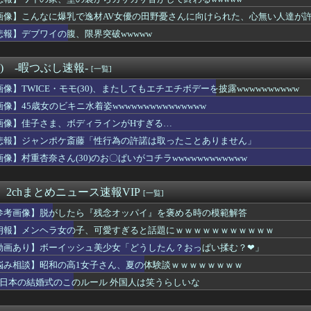
ニドラさん、下手したら3位から日本シリーズ行くぞこれｗｗｗｗｗ...
人気アイドルのおっぱい◯輪流出ｗｗｗｗｗｗｗ
画像】こんなに爆乳で逸材AV女優の田野憂さんに向けられた、心無い人達が
のエ口い人妻(37)とラブホテルに朝まで泊まった結果ｗｗｗｗｗ...
悲報】デブワイの腹、限界突破wwwww
次の仕事見つかるまで養育費＋生活費で毎月25万払ってる
ODAさん、エッチな水を浴びをしてしまう
みたいな綺麗な子がAV女優になる理由wwwwwww
°) -暇つぶし速報-
[一覧]
ルさん←なんでアメリカの女カーストの頂点なの？ｗｗｗｗｗｗｗｗ...
画像】TWICE・モモ(30)、またしてもエチエチボデーを披露wwwwwwwwww
ルドッグを導入した学校、不登校が激減→JK「犬のために学校行き...
度は男の７倍 クリトリスの感度はチンコの２０倍wwww
画像】45歳女のビキニ水着姿wwwwwwwwwwwwwww
うビッグニュース」元NGT48安藤千伽奈さんと登録者83万人Y...
画像】佳子さま、ボディラインがHすぎる…
ないやつｗｗｗｗｗ
すぎワロタ
悲報】ジャンポケ斎藤「性行為の許諾は取ったことありません」
りがとう」と言ったネット民、袋叩きにされてしまう…
画像】村重杏奈さん(30)のお〇ぱいがコチラwwwwwwwwwwww
コ屋のカードみたいなやつ拾ったんやが・・・・・・・・・
で会う約束してた相手に『この返信』送ったらブロックされた結果ｗ...
子、揺れるおっぱいにしか目がいかないwww【料理】
 2chまとめニュース速報VIP
[一覧]
ん「オフ会に呼んだ覚えない人がずっといたので晒すわ」（パシャ）
参考画像】脱がしたら『残念オッパイ』を褒める時の模範解答
イドルのク○ニチェキ、ヤバすぎるｗｗｗwｗｗｗｗｗｗｗｗ
の自動車、プラスチック部品はクッキーのように脆い
朗報】メンヘラ女の子、可愛すぎると話題にｗｗｗｗｗｗｗｗｗｗｗ
あのっ…！よかったらホテル…」女「ぷっｗｗｗｗｗ」⇒
動画あり】ボーイッシュ美少女「どうしたん？おっぱい揉む？❤」
無期懲役になった奴のご尊顔、ガチで怖い
悩み相談】昭和の高1女子さん、夏の体験談ｗｗｗｗｗｗｗｗ
ーイッシュ美少女「どうしたん？おっぱい揉む？❤」
ティーとかみんなでΔV鑑賞した方が成功率上がらね？
★日本の結婚式のこのルール 外国人は笑うらしいな
るヒッチハイカー、見つかる
イオンさん、溶けるwwwwwwwwwwwww