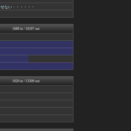
なんJクエスト
筋肉速報
許せない・・・・・・
えっ!?またここのサイト?
はーとログ
いたしん！
BIPブログ
1688 in / 10297 out
なんJクエスト
ぶる速-VIP
バズッター速報
なんJクエスト
はーとログ
りぷらい速報
キニ速
なんJクエスト
NEWSぽけまとめーる
まとめCUP
1620 in / 13509 out
VIPPER速報
なんJミュージアム
コノユビニュース｜みんなの...
うしみつ-5chまとめ-
ぶる速-VIP
まにゅそく 2chまとめニ...
Zチャンネル＠VIP
いたしん！
ネラーボイス