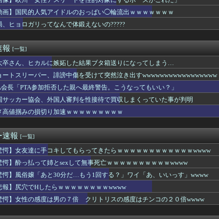
爆乳で逸材AV女優の田野憂さんに向けられた、心無い人達が許せな...
がスタイルよすぎて一般男性が隣に並ぶとチンチクリンに見えてしま...
動画】国民的人気アイドルのおっぱい◯輪流出ｗｗｗｗｗｗｗ
存、無理だったｗｗｗｗｗｗｗｗｗｗｗｗｗｗｗ
局、ヒョロガリってなんで体鍛えないの?????
存、無理だったｗｗｗｗｗｗｗｗｗｗｗｗｗｗｗ
ライヤーで手羽先の唐揚げ作ったったったｗｗｗｗｗｗｗ
乳ギャルさん、配信でお◯ぱいを見せつけながら童貞を煽ってしまう...
速報
[一覧]
ーを外した女さん、違いすぎて炎上してしまうｗｗｗｗｗｗｗｗｗ...
のーと作者、ラインを派手に超えた結果規約違反で削除される
大卒さん、ヒカルに嫉妬した結果ブタ箱送りになってしまう…
ーム業界、ガチで限界へ…「サ終」相次ぎ倒産が過去最多ペース “...
ョートスリーパー、誹謗中傷を受けて突然泣き出すwwwwwwwwwwwwwwwww
20年ちょいで90％減少・・・・・
TA会長「PTA参加拒否した親へ最終警告。こうなってもいい？」
・モモ(30)、またしてもエチエチボデーを披露wwwwwww...
バンドのボーカル、客席ダイブでお胸を揉まれてガチギレ←これｗ...
国サッカー協会、外国人審判を性接待で買収しまくっていた事が判明
女性アスリートを性的対象にするポーズがこれだ」
メ高値掴みの損切り加速ｗｗｗｗｗｗｗｗｗ
ってる教室の講師にそっくりなんやけど」妻「私がその講師と浮気し...
、変な自動車学校で仲良くなった陽キャ変態女のマ◯コを舐めまくっ...
プ爆乳グラドルｗｗｗｗｗｗ
ー速報
[一覧]
青少年を精通させにかかりすぎだろwww
縦読みを仕込んでしまう🥺
驚愕】女友達に手コキしてもらってきたらｗｗｗｗｗｗｗｗｗｗｗｗwwww
症のゆうぽん、めちゃくちゃ悪化してた…
驚愕】酔っ払って姉とsexして無事死亡ｗｗｗｗｗｗｗｗｗｗwwww
の腹、限界突破wwwww
驚愕】風俗嬢「あと30分だ…もう1回する？」ワイ「あ、いいっす」wwww
したらｗｗｗｗｗｗｗｗwwww
で女上司が隣に寝てるんだがwww
悲報】尻穴でHしたらｗｗｗｗｗｗｗｗwwww
別の冠位選定トップがこれだってな
驚愕】女性の感度は男の７倍 クリトリスの感度はチンコの２０倍wwww
の野菜と500gくらいの肉食べたらこうなるwww
女子「これ新しい水着…似合ってるかな···？」ﾊﾟｼｬｯ