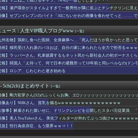
悲報】ヤニねこで抜けるキャラ、74%が一致してしまう・・・
パー「寝たほうがいいよ」の一言にブチギレ
悲報】瀬戸環奈がスタイルよすぎて一般男性が隣に並ぶとチンチクリンに見え
パー「寝たほうがいいよ」の一言にブチギレ
ん、大学四年間で変わりすぎてしまうｗｗｗｗｗｗ(※画像あり)
画像】セブンイレブンのバイト「AIにちいかわの画像を食わせてっと………
れた腹いせに、ドリンクレシピを公開したスタバ元従業員 「ゴミ扱...
子さん、おっぱい見栄えを微調整をして、おっぱいを仕上げる
ュース : 人生VIP職人ブログwww
[一覧]
女さん、混浴風呂でクッソエ口い身体を見せびらかすｗｗｗｗｗｗｗ...
、18歳の女の子を妊娠させてしまった結果ｗｗｗｗｗｗ
九州名物】鶏刺し食べた医師、全身麻痺へ…「死んだほうが良かったと思って
リを手がけたピニンファリーナ、日本の鉄道を初デザイン。南海電鉄...
動画】移民受け入れ派のパヨおば、自分の家に来られたら全力で拒否るｗｗｗ
ー」の美人が店舗をオープンwww （※画像あり）
て姉とsexして無事死亡ｗｗｗｗｗｗｗｗｗｗwwww
悲報】ラッパーさん、札束披露するもネット民から新社会人の初ボーナスくら
cm、貧乳、ボーイッシュなんやが......
悲報】韓国人「え待って、何で日本の避難所って10年前と同レベルなの(ドン
旅団の団長さん、激太りすると全てが台無しになる
悲報】ロシア、じわじわと逝き始める
、ブラジャーだけでくつろいでしまうｗｗｗwｗｗｗｗｗｗｗｗ❤
気を患っていた・・・・・
ク招致、地元企業の8割が「賛成」と回答
 - 5ch(2ch)まとめサイト
[一覧]
の野球中継に壮大な縦読みを仕込んでしまうwwwwwww
Tuberさん、美化フィルターが外れてぶっコ抜けｗｗｗｗｗｗ...
画像】剛力彩芽さん(32)のふっくらお胸、エ□ッッッッッッッッッッッッッッ
判員、大誤審の試合後涙ぐみながら謝罪
画像あり】NHKさん、貧乳を煽るwｗｗｗｗｗｗｗｗｗｗｗｗｗｗｗ
00万儲けたわ このままなら仕事辞めれるかも」→２ヶ月後...
ぜ姿を消しつつあるのか？ 経験者わずか2割という衝撃!「昔は普...
大惨事】解雇された腹いせに、ドリンクレシピを公開したスタバ元従業員 「
た瞬間吹いた画像を貼っていくスレｗｗｗｗ
！
画像】美人YouTuberさん、美化フィルターが外れてぶっコ抜けｗｗｗｗｗｗ
で抜けるキャラ、74%が一致してしまう・・・
緊急】性行為依存症、もう限界ｗｗ⇒！！
刺し食べた医師、全身麻痺へ…「死んだほうが良かったと思っていた」
さん、甲子園で盛大にやらかす
さん、乳を出さないと息苦しいｗｗｗwｗｗｗｗｗｗｗｗ❤