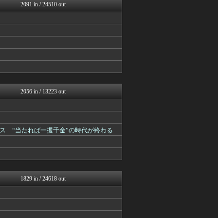
コノユビニュース｜みんなの...
2091 in / 24510 out
うしみつ-5chまとめ-
ぶる速-VIP
不思議.net - 5ch...
はーとログ
いたしん！
あらまめ2ch
BIPブログ
VIPPER速報
なんJクエスト
キニ速
2056 in / 13223 out
ゴールデンタイムズ
なんJクエスト
なんJミュージアム
なんJクエスト
ス “当たれば一攫千金”の時代が終わる
【2ch】ニュー速クオリテ...
ラビット速報
はーとログ
なんJクエスト
キニ速
なんJミュージアム
1829 in / 24618 out
ゴールデンタイムズ
スコールちゃんねる｜２ちゃ...
哲学ニュースnwk
妹はVIPPER