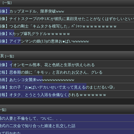
妻「こんなおばさんでいいの…？」
！
[一覧]
で15歳少女に飲酒させ性的暴行 54歳男逮捕
画像】カップヌードル、限界突破www
予約しちゃった
れ反対」大幅増 東大調査、若い世代で多く
画像】ナイトスクープの中1JCが彼氏に素顔見せたことがなくはずかしいとい
INの鬼茶、怒りの半額セール怪開始WWWWWWWWWWWWW...
画像】つるの剛士「キムタクを模写した」ﾊﾟｼｬｯｗｗｗｗｗｗｗｗｗ
レブンのバイト「AIにちいかわの画像を食わせてっと………できた...
画像】Kカップ爆乳グラドルｗｗｗｗｗｗ
のモジタバ・ハメネイ師が「危篤状態」？ イラン大統領「意思疎通...
がガチで美人すぎると話題に…（※画像あり）
画像】アイアンマンの娘(13)の恵体お●ぱいwwwwww
デメリット、意外と少ない
役立った物
ER
[一覧]
画像】イオンモール熊本、花と色紙と生茶が供えられる
悲報】思春期の娘に「キモッ」と言われたお父さん、グレる
動画】あたシコ女襲来wwwwwwwwwwwwww
画像】女の子「お●ぱいデカいせいで太って見えるのまじだるい🥲」
速報】オタク、とうとう入浴を余儀なくされるｗｗｗｗｗｗｗ
一覧]
場の人妻と不倫をして、ついに、、、
婚式の二次会で知り合った娘達と乱交した話
れて行かれた