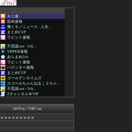
キニ速
筋肉速報
働くモノニュース : 人生...
まとめCUP
ラビット速報
不思議.net - 5ch...
VIPPER速報
あらまめ2ch
ラビット速報
バズッター速報
まとめCUP
ゴールデンタイムズ
スコールちゃんねる｜２ちゃ...
不思議.net - 5ch...
Zチャンネル＠VIP
いたしん！
まにゅそく 2chまとめニ...
14479 in / 73407 out
あらまめ2ch
キニ速
ｗｗｗｗｗｗｗｗｗｗ
ネラーボイス
マジキチ速報
VIPPER速報