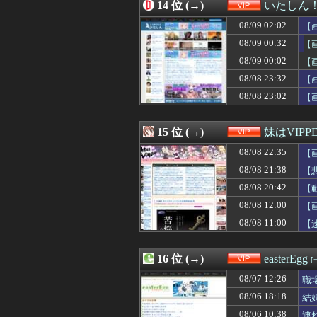
08/08 22:00
14 位 (→)
【画像】44歳人
いたしん
08/08 21:59
カラオケボックス
08/09 02:02
【
08/08 21:57
ボロ戸建て契約
08/08 21:55
08/09 00:32
「外国人受け入
【
08/08 21:54
【朗報】HIKAK
08/09 00:02
【
08/08 21:52
【画像】セブンイ
08/08 23:32
【
08/08 21:52
イラン最高指導者
08/08 21:50
安川電機の人事
08/08 23:02
【
08/08 21:50
左ハンドル車の
08/08 21:48
ベビーグッズで
15 位 (→)
妹はVIPP
08/08 22:35
【
08/08 21:38
【
08/08 20:42
【
08/08 12:00
【
08/08 11:00
【
16 位 (→)
easterEgg
[
08/07 12:26
職
08/06 18:18
結
08/06 10:38
連