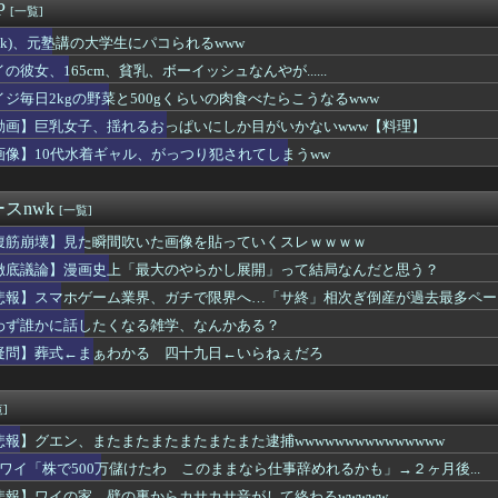
？いっぱい持ってるよ、40台？41台？もっとか？よくわかんない...
P
[一覧]
男とヤりまくった女さん、男の本質に気付く⇒ｗｗ
住んでるやつ、アホ。メリットが1つもないことが判明
(jk)、元塾講の大学生にパコられるwww
「すき家のローストビーフ丼1人で食べてきた！」←合成みたいと話...
の彼女、165cm、貧乳、ボーイッシュなんやが......
転はアルファードみたいな大型車の方がしやすい」←これ
イジ毎日2kgの野菜と500gくらいの肉食べたらこうなるwww
ンの娘(13)の恵体お●ぱいwwwwww
ワイ、転職するか迷う
動画】巨乳女子、揺れるおっぱいにしか目がいかないwww【料理】
がS◯Xの後にして欲しいことがこちらｗｗｗｗｗｗ
画像】10代水着ギャル、がっつり犯されてしまうww
レブンのバイト「AIにちいかわの画像を食わせてっと………できた...
を超えるパニック映画、ガチであるんか？ｗｗｗｗｗｗｗｗｗｗ
のコスプレを禁止します」
スnwk
[一覧]
leのスポーツ漫画全巻50%還元、名作揃いすぎる
腹筋崩壊】見た瞬間吹いた画像を貼っていくスレｗｗｗｗ
に身長170cmが勝てる可能性が一番高い格闘技ｗｗｗｗｗｗｗｗ...
ん(29)、チューブトップからおっぱいが溢れそうｗｗｗwｗｗｗ...
徹底議論】漫画史上「最大のやらかし展開」って結局なんだと思う？
さんが最近した有意義な出費ｗｗｗｗｗｗｗｗｗｗ
悲報】スマホゲーム業界、ガチで限界へ…「サ終」相次ぎ倒産が過去最多ペー
豚バラを巻いて焼いただけの料理、なぜかグロいｗｗｗｗｗ
ー九州電力所属の選手が熱中症で死亡 フィジー出身の26歳
わず誰かに話したくなる雑学、なんかある？
りドンキーうんまあああああああああああああｗｗｗｗｗｗｗｗｗｗｗ
疑問】葬式←まぁわかる 四十九日←いらねぇだろ
英さんって嫌われる要素なくね？ｗｗｗｗｗｗｗｗｗｗ
イルさんww9月末に人権を失う模様wwwww
の篠崎愛さん、シコすぎるｗｗwｗｗｗｗｗｗｗｗｗ
]
い出
悲報】グエン、またまたまたまたまたまた逮捕wwwwwwwwwwwwwww
スリーパー堀さん、高須クリニックに医学的に詰められてガチ切れｗ...
したくなる雑学、なんかある？
月ワイ「株で500万儲けたわ このままなら仕事辞めれるかも」→２ヶ月後...
モール熊本、花と色紙と生茶が供えられる
悲報】ワイの家、壁の裏からカサカサ音がして終わるwwwww