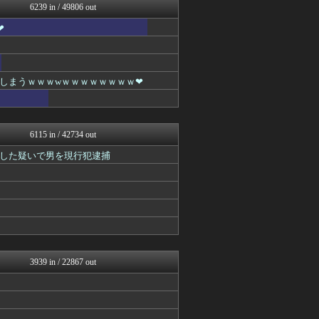
6239 in / 49806 out
うしみつ-5chまとめ-
スコールちゃんねる｜２ちゃ...
❤
不思議.net - 5ch...
筋肉速報
えっ!?またここのサイト?
はーとログ
しまうｗｗｗwｗｗｗｗｗｗｗｗ❤
いたしん！
キニ速
ラビット速報
あらまめ2ch
6115 in / 42734 out
バズッター速報
NEWSぽけまとめーる
した疑いで男を現行犯逮捕
ゴールデンタイムズ
なんJミュージアム
ぶる速-VIP
コノユビニュース｜みんなの...
うしみつ-5chまとめ-
哲学ニュースnwk
不思議.net - 5ch...
まにゅそく 2chまとめニ...
3939 in / 22867 out
Zチャンネル＠VIP
いたしん！
ネラーボイス
あらまめ2ch