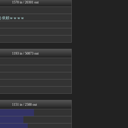
BIPブログ
1570 in / 20301 out
ゴールデンタイムズ
ガールズVIPまとめ
ガールズVIPまとめ
う依頼ｗｗｗｗ
ガールズVIPまとめ
ガールズVIPまとめ
ガールズVIPまとめ
ラビット速報
思考ちゃんねる
ガールズVIPまとめ
1193 in / 50873 out
1151 in / 2588 out