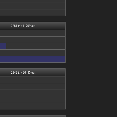
キニ速
VIPPER速報
VIPワイドガイド
(*ﾟ∀ﾟ)ゞカガクニュー...
はーとログ
なんJミュージアム
2281 in / 11799 out
うしみつ-5chまとめ-
ゴールデンタイムズ
哲学ニュースnwk
スコールちゃんねる｜２ちゃ...
ラビット速報
不思議.net - 5ch...
筋肉速報
はーとログ
えっ!?またここのサイト?
いたしん！
2142 in / 26445 out
BIPブログ
あらまめ2ch
もみあげチャ～シュ～
キニ速
バズッター速報
はーとログ
ゴールデンタイムズ
まとめCUP
なんJミュージアム