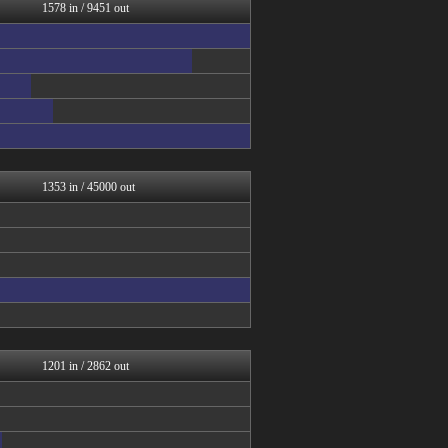
BIPブログ
1578 in / 9451 out
ラビット速報
【2ch】ニュー速クオリテ...
うしみつ-5chまとめ-
バズッター速報
まとめCUP
BIPブログ
Zチャンネル＠VIP
【2ch】ニュー速クオリテ...
ネラーボイス
1353 in / 45000 out
1201 in / 2862 out