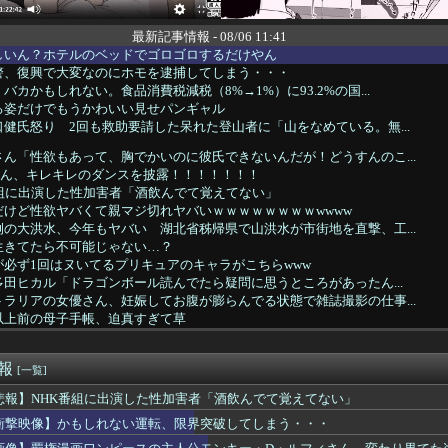
最新記事情報 - 08/06 11:41
しいん？ホテルのベッドでゴロゴロするだけやん
警、復興で大変なのにホモを逮捕してしまう・・・
バカかもしれない。食品消費税減税（8%→1%）に93.2%の国...
ろ姿だけでもうかわいい見せパンギャル
健氏怒り 2回も救助要請した呆れた登山者に「山をなめている。無...
ん「性欲もあって、胸でかいのに彼氏できないんだが！どうすんのこ...
uさん、キレキレのダンスを披露！！！！！！！
番組に出演した性加害者「酒飲んでて覚えてない」
けど性欲ヤバくて親マジ切れヤバいｗｗｗｗｗｗｗｗwwww
の大洪水、今年もヤバい 湖北省秭帰県で山洪水が市街地を直撃、工...
生きてたら不可能じゃない…？
必ず1回はヌいてるプリキュアのキャラがこちらwww
田ヒカル「ドラゴンボール読んでたら疑問に思うところがあったん...
ラリアの女優さん、妊娠してお腹が膨らんでる状態で雑誌撮影の仕事...
以上前の母子手帳、迫真すぎて草
特攻前の集合写真がこれ、この人達のおかげで今のワイらが存在する...
もしれない運転、限界突破してしまう・・・
速報
[一覧]
央ちゃんの婚活条件ｗｗｗｗｗｗｗ(※画像あり)
悲報】NHK番組に出演した性加害者「酒飲んでて覚えてない」
界王者・薬師寺保栄被告 養子縁組届を偽造して提出した罪認める
衝撃映像】かもしれない運転、限界突破してしまう・・・
33)のちょうどいいボディーラインwwwwwwwww
オラ！孕め！ｗｗｗｗｗｗｗｗｗｗ」彼女「え、孕めってなに？」...