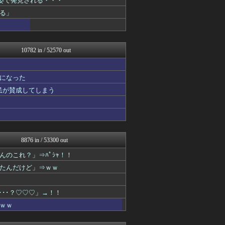
姿で発見される・・・
NEWSぽけまとめーる
る」
まとめCUP
ゴールデンタイムズ
スコールちゃんねる｜２ちゃ...
ぶる速-VIP
10782 in / 52570 out
コノユビニュース｜みんなの...
まにゅそく 2chまとめニ...
不思議.net - 5ch...
になった
いたしん！
VIPPER速報
国民が賛成してしまう
妹はVIPPER
ラビット速報
ネラーボイス
マジキチ速報
スコールちゃんねる｜２ちゃ...
8876 in / 53300 out
不思議.net - 5ch...
筋肉速報
のこれ？」⇒ﾊﾟｼｬ！！
いたしん！
たんだけど」⇒ｗｗ
えっ!?またここのサイト?
おうまがタイムズ
BIPブログ
･･･？♡♡♡」→！！
バズッター速報
ｗｗ
キニ速
哲学ニュースnwk
まとめCUP