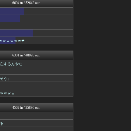
6604 in / 52642 out
ゴールデンタイムズ
BIPブログ
ラビット速報
なんJミュージアム
スコールちゃんねる｜２ちゃ...
コノユビニュース｜みんなの...
ぶる速-VIP
ｗｗｗｗｗｗ❤
不思議.net - 5ch...
いたしん！
妹はVIPPER
6381 in / 48095 out
スコールちゃんねる｜２ちゃ...
BIPブログ
在するんやな…
キニ速
VIPPER速報
そう」
不思議.net - 5ch...
筋肉速報
いたしん！
ｗｗｗｗ
えっ!?またここのサイト?
あらまめ2ch
VIPPER速報
4562 in / 25836 out
バズッター速報
ラビット速報
NEWSぽけまとめーる
る
まとめCUP