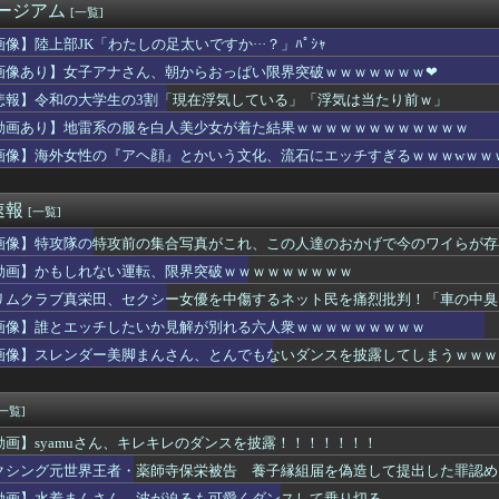
ージアム
[一覧]
n、デザイン改悪か
さん、お乳で男の子をパイズリwwwwwwwww
画像】陸上部JK「わたしの足太いですか···？」ﾊﾟｼｬ
栄田、セクシー女優を中傷するネット民を痛烈批判！「車の中臭そう」
画像あり】女子アナさん、朝からおっぱい限界突破ｗｗｗｗｗｗｗ❤
「わたしの足太いですか···？」ﾊﾟｼｬ
RU視聴者が選ぶ二郎系ランキング2026が発表されるｗｗｗ
悲報】令和の大学生の3割「現在浮気している」「浮気は当たり前ｗ」
ンポケ斉藤被告に懲役7年を求刑 被害女性「安心して眠りたい」「...
動画あり】地雷系の服を白人美少女が着た結果ｗｗｗｗｗｗｗｗｗｗｗｗ
大学の卒論、低脳すぎて終わるwwww
画像】海外女性の『アヘ顔』とかいう文化、流石にエッチすぎるｗｗｗwｗｗ
従姉妹が泊まりに来た結果ｗｗｗｗｗｗｗｗｗｗｗｗｗｗｗ
ギリスの女の子(23)「体を使って話しましょう…
、5kg1150円wwww
速報
[一覧]
ルの約半数が3年後には姿を消す…。損益分岐点突破は4％未満・・...
フィスレディのTikTok、えっちすぎる
画像】特攻隊の特攻前の集合写真がこれ、この人達のおかげで今のワイらが存
映画、来月公開なのに話題にならないwwwwwww
動画】かもしれない運転、限界突破ｗｗｗｗｗｗｗｗｗ
ランティアはもちろんだが、今熊本へ旅行に行くことも支援になる」
夫「東大卒の元大蔵官僚です。作家だけど映画出たり写真集出しまし...
リムクラブ真栄田、セクシー女優を中傷するネット民を痛烈批判！「車の中臭
若者が77歳のじいさんに喧嘩で負ける
画像】誰とエッチしたいか見解が別れる六人衆ｗｗｗｗｗｗｗｗｗ
ラビアアイドル教えて
画像】スレンダー美脚まんさん、とんでもないダンスを披露してしまうｗｗｗ
い乳のまんさん、お○ぱいを派手に揺らしまくっている所を撮られて...
と同じ生活者で、地域の担い手」…多文化共生実現への提言、全国知...
トスリーパー堀、ショートスリーパーでない事がバレてしまう
[一覧]
.01mm！？こっわ！無理無理！」wwww
ッチしたいか見解が別れる六人衆ｗｗｗｗｗｗｗｗｗ
動画】syamuさん、キレキレのダンスを披露！！！！！！！
タバコとかいうコスパ最強の喫煙方法←これｗｗｗｗｗ
クシング元世界王者・薬師寺保栄被告 養子縁組届を偽造して提出した罪認め
してないワイが、耳鼻科に耳洗浄しに行ったらこうなるwww
動画】水着まんさん、波が迫るも可愛くダンスして乗り切る