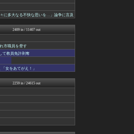
ゴールデンタイムズ
スコールちゃんねる｜２ちゃ...
コノユビニュース｜みんなの...
方々に多大なる不快な思いを…」論争に言及
なんJミュージアム
コノユビニュース｜みんなの...
なんJミュージアム
2409 in / 11407 out
ぶる速-VIP
りぷらい速報
不思議.net - 5ch...
れ市職員を脅す
まにゅそく 2chまとめニ...
スして教員免許剥奪
いたしん！
ヒロイモノ中毒
働くモノニュース : 人生...
く「女をあてがえ！」
キニ速
V速ニュップ
思考ちゃんねる
2259 in / 24615 out
【2ch】ニュー速クオリテ...
妹はVIPPER
VIPPER速報
思考ちゃんねる
V速ニュップ
キニ速
ゴールデンタイムズ
筋肉速報
えっ!?またここのサイト?