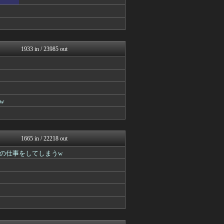
BIPブログ
あらまめ2ch
キニ速
ぶる速-VIP
バズッター速報
コノユビニュース｜みんなの...
1933 in / 23985 out
ゴールデンタイムズ
VIPPER速報
NEWSぽけまとめーる
まとめCUP
スコールちゃんねる｜２ちゃ...
w
ぶる速-VIP
妹はVIPPER
BIPブログ
キニ速
マジキチ速報
1665 in / 22218 out
ラビット速報
の仕事をしてしまうw
うしみつ-5chまとめ-
なんJミュージアム
筋肉速報
おうまがタイムズ
ぶる速-VIP
バズッター速報
まとめCUP
Zチャンネル＠VIP