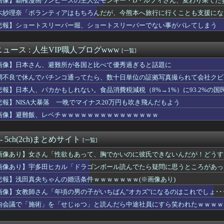
画像】覇権漫画ワンピースの主人公モンキー・D・ルフィさん、変わり果てた
CX-5がバカ売れで黒字転換ｗｗｗｗｗ(※画像あり)
木紗理奈「ボランティアはもちろんだが、今熊本へ旅行に行くことも支援にな
の精液子宮にしこたま溜め込んで帰って来たわww
ョンのガラス清掃をしていた男性が転落… 全身を強く打って死亡
悲報】ショートスリーパー堀、ショートスリーパーでない事がバレてしまう
さん、求刑7年・・・
デカすぎるコスプレイヤーwwwwwwwww
ュース : 人生VIP職人ブログwww
[一覧]
に「中国人避けの文字列」を埋め込んだ東大教授に懲戒処分
本人の水着、ゑっちｗｗｗｗｗｗｗ
画像】日本さん、避難所が各国と比べて優秀過ぎると話題に
ん「年頃の男の子がいちばん"オカズ"になるのはこれでしょ･･･...
調不良で休んでパチンコ通ってたら、数十日単位の証拠写真撮られて会社クビ
公演後のお見送り動画が飛田新地みたいだと話題に・・・
ワンピースの主人公モンキー・D・ルフィさん、変わり果てた姿で発...
悲報】日本人、バカかもしれない。食品消費税減税（8%→1%）に93.2%の
上司「おい、この中から適当に2～3品頼んでおいてくれや」
悲報】NISA大暴落 一晩でマイナス20万円も吹き飛んだもよう
れない運転、限界突破ｗｗｗｗｗｗｗｗｗ
画像】避難飯、レベチｗｗｗｗｗｗｗｗｗｗｗｗｗｗｗ
カで今も続いてる近親相姦の一族がやばすぎる
が急に動かなくなった
とても払えず」相次ぐ家賃値上げ、どうすれば・・・？
 - 5ch(2ch)まとめサイト
[一覧]
術」を「せじゅつ」と読んだら中途社員にすら笑われたｗｗｗｗｗｗ
んさん、波が迫るも可愛くダンスして乗り切る
画像あり】女さん「性欲もあって、胸でかいのに彼氏できないんだが！どうすん
のおっぱいふざけすぎワロタｗｗｗｗ
画像あり】宇多田ヒカル「ドラゴンボール読んでたら疑問に思うところがあっ
年上な主婦のクリを舐めまくって喜ばせた結果ｗｗｗｗｗｗｗｗｗｗｗ
一般人に「ド正論」を叩きつけて炎上ｗｗｗｗｗｗｗｗ
悲報】浅田真央ちゃんの婚活条件ｗｗｗｗｗｗｗ(※画像あり)
にチンポ味わった後のメスガキ、変化を遂げる
画像】女教師さん「年頃の男の子がいちばん"オカズ"になるのはこれでしょ･･
程度のsexで20～30回くらい逝きまくる女ｗｗｗｗｗｗｗ...
内会議で「施術」を「せじゅつ」と読んだら中途社員にすら笑われたｗｗｗｗ
倫理的に許容することができないと判断した作家は使わない」
ャンプ、史上初の100万部割れ 全盛期653万部から98万部...
直しがエロいクラスの女子と初Hしたらこうなるwww