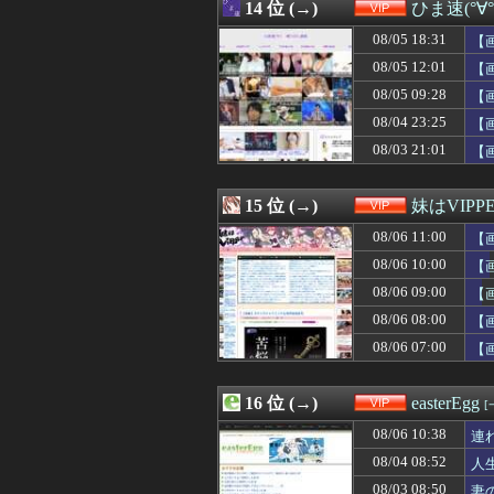
08/06 05:01
14 位 (→)
【画像】あのち
ひま速(°∀
08/06 05:00
【画像】あのち
08/05 18:31
【
08/06 05:00
【画像】山田勝己
08/06 04:39
08/05 12:01
【朗報】藤原紀香
【
08/06 04:25
【驚愕】風俗行く
08/05 09:28
【
08/06 04:15
ワイ大学生（22
08/04 23:25
【
08/06 04:11
【悲報】タクシ
08/06 04:03
【画像】若いと
08/03 21:01
【
08/06 04:00
【画像】30歳ワ
08/06 04:00
生活保護やめて
15 位 (→)
妹はVIPP
08/06 11:00
【
08/06 10:00
【
08/06 09:00
【画
08/06 08:00
【
08/06 07:00
【
16 位 (→)
easterEgg
[
08/06 10:38
連
08/04 08:52
人
08/03 08:50
妻