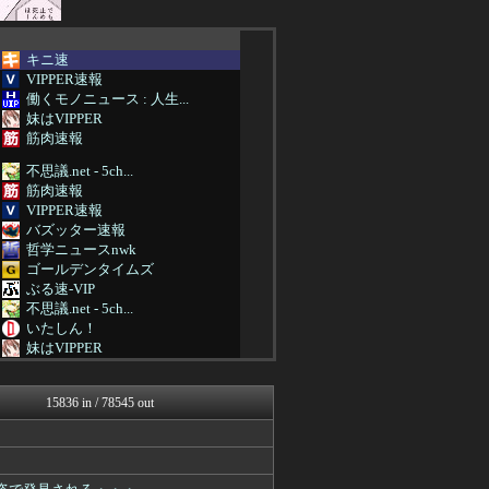
キニ速
VIPPER速報
働くモノニュース : 人生...
妹はVIPPER
筋肉速報
不思議.net - 5ch...
筋肉速報
VIPPER速報
バズッター速報
哲学ニュースnwk
ゴールデンタイムズ
ぶる速-VIP
不思議.net - 5ch...
いたしん！
妹はVIPPER
ラビット速報
VIPPER速報
15836 in / 78545 out
easterEgg
不思議.net - 5ch...
筋肉速報
いたしん！
バズッター速報