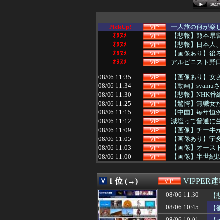
PickUp!
一人旅の何が楽
ｵﾇﾇﾒ
【悲報】熊本県
ｵﾇﾇﾒ
【悲報】日本人、
ｵﾇﾇﾒ
【画像あり】後
ｵﾇﾇﾒ
アルピニスト野口
08/06 11:35
【画像あり】女さ
08/06 11:34
【動画】syam
08/06 11:30
【悲報】NHK
08/06 11:25
【驚愕】無職女だ
08/06 11:15
【中国】毎年恒例
08/06 11:12
減塩って普通に
08/06 11:09
【画像】チー牛が
08/06 11:05
【画像あり】宇多
08/06 11:03
【画像】オースト
08/06 11:00
【画像】半世紀
08/06 10:50
【画像】特攻隊の
08/06 10:45
【衝撃映像】か
1 位 (→)
VIPPER
08/06 10:38
連れて行かれた
08/06 10:35
【悲報】浅田真
08/06 11:30
【
08/06 10:34
ボクシング元世
08/06 10:45
【
08/06 10:33
【朗報】のんさん(
08/06 10:25
sex射精ﾜｲ「
08/06 10:01