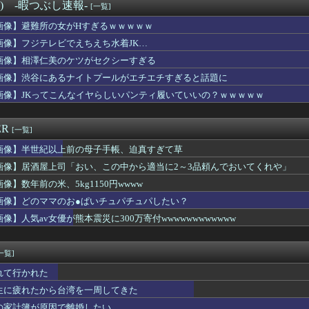
ゃん、最新の太ももがあまりにもシコすぎる件
°) -暇つぶし速報-
[一覧]
ゃん、なんか別人になる😭ｗｗｗｗｗｗｗｗｗｗ
画像】避難所の女がHすぎるｗｗｗｗｗ
に憧れたSASUKE高校生、ちょっとヤバいｗｗｗｗｗ
さん(54)のスタイルがガチでヤバすぎるｗｗｗｗｗｗｗｗ
画像】フジテレビでえちえち水着JK…
とよくブラジャー外してって言われるんだけどｗｗｗｗｗｗｗｗｗ...
画像】相澤仁美のケツがセクシーすぎる
）、行きつけの飲み屋で美人（29）と仲良くなってしまうwww
画像】渋谷にあるナイトプールがエチエチすぎると話題に
ー運転手、儲かりまくることが判明してしまう
きの小向美奈子さん、ヱチ度がレベチ
画像】JKってこんなイヤらしいパンティ履いていいの？ｗｗｗｗｗ
イの体組成、終わるｗｗｗｗｗ
コールセンターで働いた結果ｗｗｗｗｗｗｗｗｗｗｗｗｗ
ER
[一覧]
画像】半世紀以上前の母子手帳、迫真すぎて草
画像】居酒屋上司「おい、この中から適当に2～3品頼んでおいてくれや」
像】数年前の米、5kg1150円wwww
画像】どのママのお●ぱいチュパチュパしたい？
画像】人気av女優が熊本震災に300万寄付wwwwwwwwwwww
一覧]
れて行かれた
生に疲れたから台湾を一周してきた
の家計簿が原因で離婚したい