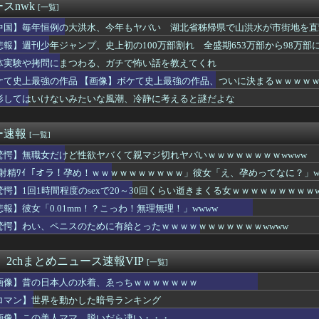
女、今日もおっぱいがでかい！！！
スnwk
[一覧]
ー美脚まんさん、とんでもないダンスを披露してしまうｗｗｗｗｗｗ...
震災に300万寄付wwwwwwwwwwww
中国】毎年恒例の大洪水、今年もヤバい 湖北省秭帰県で山洪水が市街地を直
ニスのために有給とったｗｗｗｗｗｗｗｗｗｗｗwwww
悲報】週刊少年ジャンプ、史上初の100万部割れ 全盛期653万部から98万部
モり発動してオットセイになってしまうｗｗｗｗｗ
体実験や拷問にまつわる、ガチで怖い話を教えてくれ
解しない会社を辞めて起業したらこうなるwww
るか」闇バイトで少年を集め侵入窃盗を繰り返す 中学生含む7人を...
ケて史上最強の作品 【画像】ボケて史上最強の作品、ついに決まるｗｗｗｗ
オロギの会社、インターネットのデマのせいで倒産・・・
形してはいけないみたいな風潮、冷静に考えると謎だよな
雷系の服を白人美少女が着た結果ｗｗｗｗｗｗｗｗｗｗｗｗ
学の同級生だった男性にストーカーして逮捕 全く親しくないのに2...
トレディさん、豆乳の代わりにとんでもないものを販売してしまう
ー速報
[一覧]
アイリッシュ(24)さん、ライブ衣装が〇ンスジくっきり過ぎて炎...
驚愕】無職女だけど性欲ヤバくて親マジ切れヤバいｗｗｗｗｗｗｗｗwwww
umeさんの生足エッッッッッッッッッッッ
開幕試合、仙台育英の女子マネージャーが美人すぎると話題に
ex射精ﾜｲ「オラ！孕め！ｗｗｗｗｗｗｗｗｗｗ」彼女「え、孕めってなに？」w
開示請求って意味なくね？」
驚愕】1回1時間程度のsexで20～30回くらい逝きまくる女ｗｗｗｗｗｗｗｗｗw
やってる女の末路ｗｗｗｗｗｗｗｗｗｗｗ
10年になろうとしてるけどまだ越えたゲーム出てない
悲報】彼女「0.01mm！？こっわ！無理無理！」wwww
にまつわる、ガチで怖い話を教えてくれ
驚愕】わい、ペニスのために有給とったｗｗｗｗｗｗｗｗｗｗｗwwww
英の女子マネ、神聖な甲子園でウインクをしてしまう
優が熊本震災に300万寄付wwwwwwwwwwww
職員、番組出演者から性被害を受けていたことが発覚
 2chまとめニュース速報VIP
[一覧]
、生放送で高校時代の制服を着てしまうｗｗｗｗｗｗｗｗｗｗｗｗｗ...
画像】昔の日本人の水着、ゑっちｗｗｗｗｗｗｗ
の『アヘ顔』とかいう文化、流石にエッチすぎるｗｗｗwｗｗｗｗｗ...
美(37)「え、もうこんなだけどいいの？」⇒！
ロマン】世界を動かした暗号ランキング
の人妻「お家に来てご飯食べない？？」→夫婦の寝室で生中出しセ○...
画像】この美人ママ、脱いだら凄い・・・