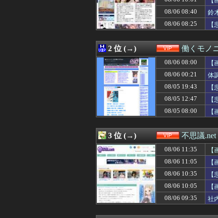
【
08/06 10:18
【衝撃】マツダ、
08/06 08:40
鈴
08/06 10:15
元カノが別の男
08/06 08:25
08/06 10:12
15階建てマンシ
【
08/06 10:10
ジャンポケ斉藤
08/06 10:09
【画像】さすがに
2 位 (→)
働くモノニ
08/06 10:09
入試情報サイト
08/06 10:06
【画像】昔の日
08/06 08:00
【
08/06 10:05
【画像】女教師さ
08/06 00:21
体
08/06 10:03
【悲報】 AKB
08/06 10:01
【画像】覇権漫画
08/05 19:43
【
08/06 10:00
【画像】居酒屋
08/05 12:47
【
08/06 10:00
【動画】かもし
08/05 08:00
【
08/06 10:00
【悲報】アメリ
08/06 10:00
【悲報】ジ・O
08/06 09:42
8万が12万円「
3 位 (→)
不思議.net
08/06 09:35
社内会議で「施
08/06 09:34
【動画】水着ま
08/06 11:35
【
08/06 09:33
津田美波ちゃん
08/06 11:05
【
08/06 09:33
【衝撃】26歳
08/06 09:31
08/06 10:35
【悲報】有吉、
【
08/06 09:31
【画像】明らか
08/06 10:05
【
08/06 09:25
【驚愕】1回1時間
08/06 09:35
社
08/06 09:20
小学館「今後、
08/06 09:20
【悲報】週刊少年ジ
08/06 09:15
パンツの食い込み