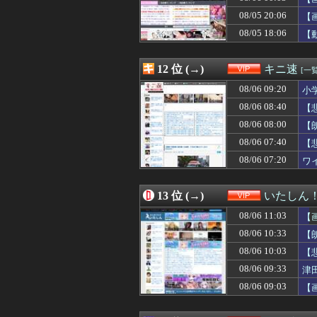
08/06 06:31
【画像】風俗に行
08/05 20:06
08/06 06:30
【画像】松本人
【
08/06 06:30
【悲報】全身改造
08/05 18:06
【
08/06 06:27
【画像】叱る人、
08/06 06:25
【驚愕】ワイ将、
08/06 06:23
赤十字、スペイ
12 位 (→)
キニ速
[一覧
08/06 06:21
ピュアな日本人
08/06 09:20
小
08/06 06:20
【悲報】大学生の
08/06 06:18
【衝撃】「住信S
08/06 08:40
【
08/06 06:15
デリヘル呼んだら
08/06 08:00
【
08/06 06:10
【悲報】ヒカキン
08/06 07:40
08/06 06:09
【画像】みけねこ
【
08/06 06:06
【悲報】まんさ
08/06 07:20
ワ
08/06 06:01
【わかる】女とか
08/06 06:00
【悲報】大学生の
08/06 06:00
ナマポ無職「お前
13 位 (→)
いたしん
08/06 05:50
【画像】今年も
08/06 11:03
【
08/06 05:39
【画像】３リット
08/06 05:39
【画像】女子高
08/06 10:33
【
08/06 05:34
【動画】お前ら
08/06 10:03
【
08/06 05:31
東京で「車いら
08/06 09:33
津
08/06 05:27
ジャンポケ斉藤
08/06 05:25
【驚愕】オナ禁1
08/06 09:03
【
08/06 05:15
遺産で4億近く貰
08/06 05:03
【画像】空調服