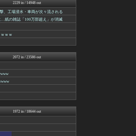
いたしん！
2229 in / 14948 out
ラビット速報
撃、工場浸水・車両が次々流される
あらまめ2ch
バズッター速報
に…紙の雑誌「100万部超え」が消滅
キニ速
まとめCUP
ゴールデンタイムズ
ｗｗｗｗ
スコールちゃんねる｜２ちゃ...
なんJミュージアム
コノユビニュース｜みんなの...
ぶる速-VIP
2072 in / 23586 out
Zチャンネル＠VIP
BIPブログ
もみあげチャ～シュ～
www
ネラーボイス
www
キニ速
あらまめ2ch
哲学ニュースnwk
VIPPER速報
妹はVIPPER
ゴールデンタイムズ
1972 in / 18644 out
ラビット速報
なんJミュージアム
うしみつ-5chまとめ-
えっ!?またここのサイト?