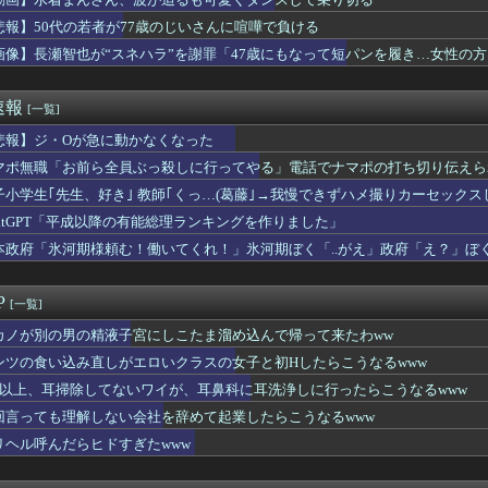
の投票で当選無効の裁決を受けた茨城・神栖市長 県選挙管理委員会...
、国内価格4割値上げか・・・
悲報】50代の若者が77歳のじいさんに喧嘩で負ける
本製紙、デスクワーク中に煙突が落下してきて6人死亡
画像】長瀬智也が“スネハラ”を謝罪「47歳にもなって短パンを履き…女性の
子アナさん、朝からおっぱい限界突破ｗｗｗｗｗｗｗ❤
組出演者から性被害に遭ったこと、その職員の訴えに応じない事案が...
大学生の3割「現在浮気している」「浮気は当たり前ｗ」
速報
[一覧]
ちゃん、顔だけで普通に使える
タはなぜエナジードリンク飲んでるアピールするんや
悲報】ジ・Oが急に動かなくなった
の薬すごすぎワロタｗｗｗｗｗｗｗｗwｗ
マポ無職「お前ら全員ぶっ殺しに行ってやる」電話でナマポの打ち切り伝えら
を動かした暗号ランキング
子小学生｢先生、好き｣ 教師｢くっ…(葛藤｣→我慢できずハメ撮りカーセック
が腫れ上がって入院するも切開排膿で無事しなびる
さすまた、限界突破ｗｗｗｗｗｗ
hatGPT「平成以降の有能総理ランキングを作りました」
ん、避難所が各国と比べて優秀過ぎると話題に
本政府「氷河期様頼む！働いてくれ！」氷河期ぼく「..がえ」政府「え？」ぼ
ニメ、やっぱ日本の後追いだった
公式、こういうのでいいんだよ丼を作る
ん、なんか別人になる😭
P
[一覧]
ルの約半数が3年後には姿を消す…。損益分岐点突破は4％未満・・...
マのお●ぱいチュパチュパしたい？
カノが別の男の精液子宮にしこたま溜め込んで帰って来たわww
の治安が悪化しすぎてついに警察官が犯人を銃殺。いよいよアメリカ...
ンツの食い込み直しがエロいクラスの女子と初Hしたらこうなるwww
公式、こういうのでいいんだよ丼を作る
年以上、耳掃除してないワイが、耳鼻科に耳洗浄しに行ったらこうなるwww
ん、なんか別人になる😭
の闇、可視化されるwwwwwwwwwwwwwwwwwwwww...
回言っても理解しない会社を辞めて起業したらこうなるwww
ど賑わってないよね
リヘル呼んだらヒドすぎたwww
が“スネハラ”を謝罪「47歳にもなって短パンを履き…女性の方々...
ル監視員の巨乳女さん、お◯ぱいがクッソエ口いｗｗｗｗｗｗｗｗｗ...