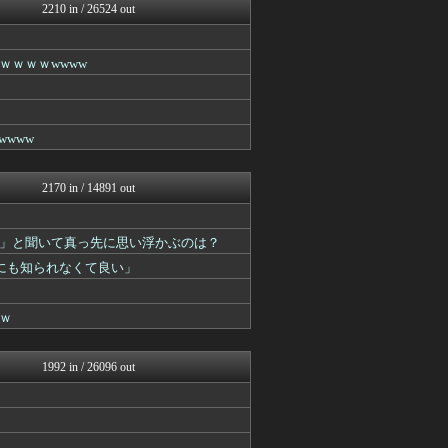
キニ速
2210 in / 26524 out
妹はVIPPER
ラビット速報
ネラーボイス
ｗｗｗwwww
はーとログ
VIPPER速報
うしみつ-5chまとめ-
不思議.net - 5ch...
www
筋肉速報
えっ!?またここのサイト?
はーとログ
2170 in / 14891 out
いたしん！
おうまがタイムズ
あらまめ2ch
」と聞いて真っ先に思い浮かぶのは？
バズッター速報
にも知られなくて良い」
キニ速
まとめCUP
ゴールデンタイムズ
ｗ
ラビット速報
スコールちゃんねる｜２ちゃ...
なんJミュージアム
1992 in / 26096 out
うしみつ-5chまとめ-
コノユビニュース｜みんなの...
はーとログ
いたしん！