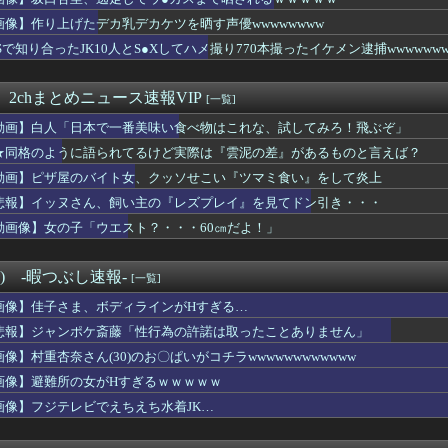
ンス部、緊急でコメ欄を閉鎖した動画がこれ・・・・・
ポケ斎藤「性行為の許諾は取ったことありません」
画像】作り上げたデカ乳デカケツを晒す声優wwwwwwww
レベル100）ｗｗｗｗｗｗｗｗｗ
Sで知り合ったJK10人とS●Xしてハメ撮り770本撮ったイケメン逮捕wwwwwww
子さん、病気を患っていた模様・・・
ェーン店は？日高屋、幸楽苑、8番ラーメン、スガキヤ、ぎょうざの...
ことを奥さん、嫁、妻、家内、女房と呼んでる男はブラリス入れてる...
 2chまとめニュース速報VIP
[一覧]
キッズ、ホームレスとダンスするｗｗｗｗｗｗｗｗ
動画】白人「日本で一番美味い食べ物はこれな、試してみろ！飛ぶぞ」
ーガールのお姉さんのお◯ぱい、ガチでマジでエ口過ぎるｗｗｗｗｗ...
って普通か？
★同格のように語られてるけど実際は『雲泥の差』があるものと言えば？
イトしてるけど、OLの体触りほうだいでめっちゃいいぞwwww
動画】ピザ屋のバイト女、クッソせこい『ツマミ食い』をして炎上
ンチ殺害】無期懲役になった当時18歳の被告、怖いｗｗｗｗｗｗ
身体100点の女子見つかってしまうｗｗｗｗｗｗｗｗ
悲報】イッヌさん、飼い主の『レズプレイ』を見てドン引き・・・
落にならない目にあった話をする、オカルト系で
動画像】女の子「ウエスト？・・・60㎝だよ！」
、壮大な縦読みを仕込んでしまうｗｗｗｗｗ(※画像あり)
りで残業代請求しようと計算したらこうなるwww
ようもない街みたいなイメージあったけど
°) -暇つぶし速報-
[一覧]
街並み、日本に汚染されすぎて終わる・・・
画像】佳子さま、ボディラインがHすぎる…
ーク、もう終わってたｗｗｗｗｗ
、開き直ってセッ●ス経験人数でマウントしはじめる・・・
悲報】ジャンポケ斎藤「性行為の許諾は取ったことありません」
何故か名古屋に殺到。人口増加数が全国一位に
画像】村重杏奈さん(30)のお〇ぱいがコチラwwwwwwwwwwww
ん(40)「結婚相手の条件？最低これぐらいは欲しいわね」
画像】避難所の女がHすぎるｗｗｗｗｗ
女ツートップ爆誕ｗｗｗｗｗｗｗｗｗｗｗｗｗ
のバイト女、クッソせこい『ツマミ食い』をして炎上
画像】フジテレビでえちえち水着JK…
思うこと
生、トンデモないオカズ提供でムラつかせてしまうwww