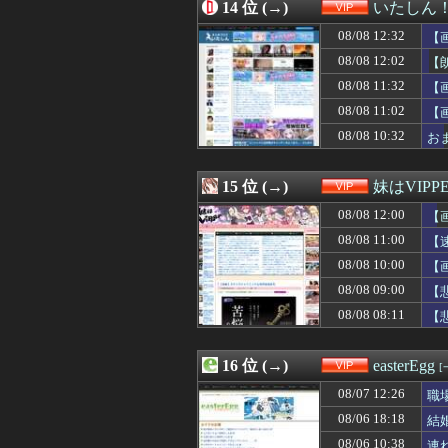
08/08 08:01
14 位 (→)
【悲報】「舌を
いたしん
08/08 08:01
【画像】十二支
08/08 12:32
【
08/08 08:00
【悲報】韓国人「
08/08 07:45
08/08 12:02
【画像】井上はるさ
【
08/08 07:45
【画像】井上はるさ
ｗ
08/08 11:32
【
08/08 07:39
4本脚の乗り物「
08/08 11:02
【
08/08 07:34
【悲報】元EXI
08/08 07:33
【ｼｺ画像】言う
08/08 10:32
おま
08/08 07:31
【悲報】月収10
08/08 07:30
【画像】新人声
15 位 (→)
妹はVIPP
08/08 12:00
【
08/08 11:00
【
08/08 10:00
【
08/08 09:00
【
08/08 08:11
【
16 位 (→)
easterEgg
[
08/07 12:26
職
08/06 18:18
結
08/06 10:38
連