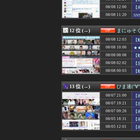
08/08 09:01
【悲報】女子ダ
08/08 12:00
08/08 09:00
【悲報】ジャン
【
08/08 08:50
ぽっちゃり系女（
08/08 11:20
SN
08/08 08:50
【悲報】広末涼
08/08 08:44
好きなラーメンチ
08/08 08:39
X女性「配偶者の
12 位 (→)
まにゅそく
08/08 08:34
【動画】トー横
08/08 12:03
【
08/08 08:33
【ｼｺ画像】バニ
08/08 08:33
結婚指輪に50万
08/08 10:06
★
08/08 08:25
マッサージ店でバ
08/08 08:08
【
08/08 08:25
【江別大学生リ
08/08 02:02
08/08 08:20
【画像】顔20点
【
08/08 08:18
【戦慄】山で洒
08/08 00:03
【
08/08 08:18
【衝撃】新聞さん
08/08 08:15
会社辞めるつも
08/08 08:12
川崎ってどうし
13 位 (→)
ひま速(°∀
08/08 08:11
【悲報】中国の
08/07 21:00
【
08/08 08:10
【悲報】夏のピ
08/08 08:09
【悲報】女さん
08/07 19:21
【
08/08 08:09
【謎】日本人、
08/07 09:26
【
08/08 08:09
【画像あり】女さ
08/05 18:31
【
08/08 08:09
【画像】喪服美
08/08 08:08
【動画】ピザ屋
08/05 12:01
【
08/08 08:08
不眠症のワイが
08/08 08:01
【画像】女子高