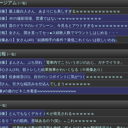
ージアム
[一覧]
とうとう入浴を余儀なくされるｗｗｗｗｗｗｗｗｗｗｗｗｗｗｗｗｗ...
なって炊き込みご飯が簡単で美味しくてコスパもいいことに気づいた
画像】最上級白人さん、あまりにも美しすぎるｗｗｗｗｗｗｗｗｗｗｗｗ
めて浮気のsexした結果ｗｗｗｗｗｗｗｗｗｗｗwwww
画像】AVの撮影現場、普通ではないｗｗｗwｗｗｗｗｗｗｗｗ
JK10人とS●Xしてハメ撮り770本撮ったイケメン逮捕ww...
難所の皆様「パンばっかり。飽き飽きしてる」
動画】昔のドラマのレイプシーン、今見るとアウトすぎるｗｗｗｗｗｗｗｗｗ
・特撮・アニメ・漫画・ゲームで「主人公がガチで敗北した回」と聞...
悲報】女さん、開き直ってセッ●ス経験人数でマウントしはじめる・・・
ちの良い取引が～」って評価してくれた女に「もっと気持ちよくして...
画像あり】女さん(40)「結婚相手の条件？最低これぐらいは欲しいわね」
女さん、童貞君にクッソエ○チな下着を見せつけてしまうｗｗｗｗｗ...
朗、沈黙を破り完全勝利宣言
室外機、ガチのマジでおわるｗｗｗ【エアコン】
速報
[一覧]
トスリーパー堀さん、高須幹弥に医学的に詰められてガチ切れwwww
ゃんの作者さん、泣いてしまう
画像】まんさん、ぶち切れ「電車内でこういうポジのおじ、ガチでイラネ」
耳元で「ばか。役立たず。給料泥棒」って囁かれた結果ｗｗｗｗｗｗ...
田心さん(18)、筋トレした結果無事かわいくなる（※画像あり）
、兄との旅行でダブルベッドを予約してしまう⇒ｗｗｗｗｗｗ
(57)主演予定だった映画『踊る大捜査線』スピンオフ作品の撮影...
画像】佐倉綾音(32)、自分のシコポイントに気がつくｗｗｗｗｗｗｗｗｗｗ
が選ばれた女！帰る場所はタワマンｗ」
聞さん、壮大な縦読みを仕込んでしまうｗｗｗｗｗｗｗ
、とうとう入浴を余儀なくされるｗｗｗｗｗｗｗ
像)45歳のビキニ水着姿wwwwwwwwwwwwwww
くさい
アコンスプレー使っても室内に風を送り込んでるファンは汚いままで...
ダンス】&TEAM ファントピpart.46【主題歌 'F...
[一覧]
な縦読みを仕込んでしまうｗｗｗｗｗｗｗ
ったなあ…と思ったこと
画像】とんでもなくデカイＪＫが発見されるｗｗｗｗｗｗ
ドポテト作ったんだがうますぎてワロタ
じるり「その筋肉、意味あるの？(笑)」←これｗｗｗｗｗｗ
信者さん、家賃8万円の部屋で深夜配信→管理会社から厳重注意され...
口健氏 猛暑続きで夏の甲子園を危惧「鍛え上げられた野球球児でも、危ない