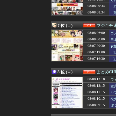
08/08 10:39
報道ステーショ
08/08 10:39
あれ？うちの親
08/08 09:34
【
08/08 10:35
【画像】その太
08/08 08:34
【
08/08 10:34
野口健氏 猛暑続
08/08 10:33
子供を保育園に
08/08 10:32
おまえらが今でも覚
7 位 (→)
マジキチ
08/08 10:31
【画像】現役ア
08/08 10:31
08/08 06:00
【覇権】ホロライブ
コ
08/08 10:30
【悲報】とんでも
08/08 00:00
日
08/08 10:27
Ｔｉｋｔｏｋ社
08/07 20:30
女
08/08 10:25
派遣のオッサンが
08/08 10:25
【悲報】sexし
08/07 19:00
【
08/08 10:23
【胸熱】中居正広
08/07 16:30
【
08/08 10:22
僕42歳、彼女い
08/08 10:18
【衝撃】旅館「こ
08/08 10:15
彼女に「なかoし
8 位 (→)
まとめCU
08/08 10:12
死神の姿で病院
08/08 13:18
08/08 10:11
【速報】最近の声
ワ
08/08 10:10
【画像】桐谷さん
08/08 12:15
童
08/08 10:09
【画像】ボーイッ
08/08 11:15
ヤ
08/08 10:09
【朗報】トラン
ww
08/08 10:09
【画像】田中みな
08/08 10:15
彼
08/08 10:06
★★同格のよう
08/08 09:15
彼
08/08 10:05
【画像】『20代
08/08 10:02
【画像】日本一の