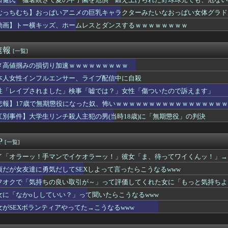
ンの女子アナ、ノーブラでテレビに出てしまうｗｗ⇒（※画像あり）
ってもしかして毒親？と思ったこと
むっちむち】おっぱいアニメの巨乳キャラクターみたいなおっぱい女体グラド
ももでJCは無理だろｗｗｗｗｗｗｗｗｗｗｗｗｗ
動画】トー横キッズ、ホームレスとダンスするｗｗｗｗｗｗｗｗ
きで夏の甲子園を危惧「鍛え上げられた野球球児でも、危ないのでは...
入れるのを嫁が反対するんやが
えているキャッチコピー [422186189]
速報
[一覧]
スリート、紐ビキニ姿でえっちな肉体ボロンwww
ドリームス、セルラン1位に返り咲くWIWIWIWIWIWIW...
メ高値掴みの損切り加速ｗｗｗｗｗｗｗｗｗ
ない交際報告をした大物YouTuberさん、破局を発表😭
本人女性インフルエンサー、ライブ配信中に自殺
、パラメーター数10兆のミュトス級ＡＩを公開へ
性「レイプされました」検事「嘘では？」女性「傷ついたので訴えます」
「雰囲気」を「ふいんき」って読んだから蹴り飛ばしたわ...仕事...
た後本領発揮してくる女ｗｗｗｗｗｗｗｗｗｗwwww
悲報】17歳で無期懲役になった奴、怖いｗｗｗｗｗｗｗｗｗｗｗｗｗｗｗｗ
、熊本に人知れず支援か 10年前の震災では3度現地入り「誰にも...
江別事件】大学生リンチ殺人主犯の男(当時18歳)に「無期懲役」の判決
ない歴=年齢。気になる人に好意を伝えたい
の押入れには布団は入ってません」←これｗｗｗｗｗ(※画像あり)
していい？」って聞いたらこうなるwww
P
[一覧]
の屋上に登り、患者を見つめていた男に罰金刑
優、マジで乳がデカいwwwwwwwww
イ「オラーッ！手マンでイケオラーッ！」彼女「ま、待ってワイくんッ！」→
「人生かけて7億円貯めたのにガンで死ぬかも。もっと素直に遊べば...
貞だが女友達に勇気だしてSEXしよって言ったらこうなるwww
シュ女子「お～い！傘入ってく･･････♡」←どうする！！
フオクで「気持ちの良い取引が～」って評価してくれた女に「もっと気持ちよ
プ大統領、日本を高く評価「真珠湾攻撃以外は非常に良い」
w
実、妊娠後の姿がガチで美しすぎる件wwwwww
女に「なかoししていい？」って聞いたらこうなるwww
に語られてるけど実際は『雲泥の差』があるものと言えば？
女がSEXボランティアやってた→こうなるwww
にしか見えない30代女子』、めちゃくちゃ若くて可愛いｗｗｗｗｗ...
ソープランドwwwww