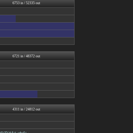
6753 in / 52335 out
あらまめ2ch
ゴールデンタイムズ
バズッター速報
キニ速
VIPPER速報
哲学ニュースnwk
まとめCUP
えっ!?またここのサイト?
もみあげチャ～シュ～
2chまとめ・読み物・長編...
6721 in / 48372 out
コノユビニュース｜みんなの...
ぶる速-VIP
うしみつ-5chまとめ-
不思議.net - 5ch...
Zチャンネル＠VIP
いたしん！
妹はVIPPER
ガールズVIPまとめ
ガールズVIPまとめ
ガールズVIPまとめ
4311 in / 24812 out
ラビット速報
ガールズVIPまとめ
はーとログ
キニ速
のではないかな」