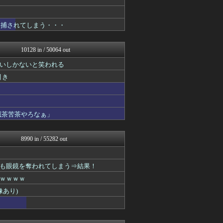
【2ch】ニュー速クオリテ...
バズッター速報
逮捕されてしまう・・・
キニ速
ラビット速報
NEWSぽけまとめーる
10128 in / 50064 out
まとめCUP
りぷらい速報
いしかないと笑われる
VIPPER速報
引き
コノユビニュース｜みんなの...
なんJミュージアム
不思議.net - 5ch...
Zチャンネル＠VIP
滅茶苦茶やろなぁ」
まにゅそく 2chまとめニ...
いたしん！
ぶる速-VIP
8990 in / 55282 out
ヒロイモノ中毒
ネラーボイス
【2ch】ニュー速クオリテ...
も眼鏡を奪われてしまう⇒結果！
妹はVIPPER
キニ速
ｗｗｗｗ
ラビット速報
あり)
うしみつ-5chまとめ-
不思議.net - 5ch...
筋肉速報
いたしん！