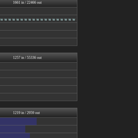
VIPPER速報
1661 in / 22466 out
ヒロイモノ中毒
働くモノニュース : 人生...
(*ﾟ∀ﾟ)ゞカガクニュー...
ｗｗｗｗｗｗｗｗｗｗｗｗｗｗｗｗｗｗｗ
VIPワイドガイド
ゴールデンタイムズ
筋肉速報
えっ!?またここのサイト?
BIPブログ
ラビット速報
1257 in / 55336 out
1219 in / 2959 out