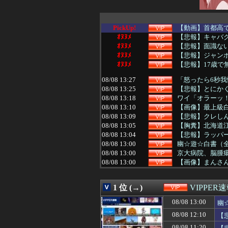
PickUp!
【動画】首都高
ｵﾇﾇﾒ
【悲報】キャバ
ｵﾇﾇﾒ
【悲報】面識ない
ｵﾇﾇﾒ
【悲報】ジャン
ｵﾇﾇﾒ
【悲報】17歳で
08/08 13:27
「怒ったら6秒
08/08 13:25
【悲報】とにか
08/08 13:18
ワイ「オラーッ！
08/08 13:10
【画像】最上級
08/08 13:09
【悲報】クレし
08/08 13:05
【胸糞】北海道江
08/08 13:04
【悲報】ラッパー
08/08 13:00
幽☆遊☆白書（
08/08 13:00
京大病院、脳腫瘍
08/08 13:00
【画像】まんさ
08/08 12:50
ドイツ、猛暑によ
08/08 12:45
【規格外】実在
1 位 (→)
VIPPER
08/08 12:40
【画像】ロリコン
08/08 12:35
【恫喝】パパ活お
08/08 13:00
幽
08/08 12:34
【画像】とんで
08/08 12:10
【
08/08 12:33
【ｼｺ画像】巨乳
08/08 12:32
【画像】インス
08/08 11:20