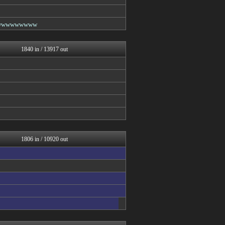
BIPブログ
妹はVIPPER
もみあげチャ～シュ～
wwwwwwww
VIPPER速報
はーとログ
うしみつ-5chまとめ-
1840 in / 13917 out
筋肉速報
えっ!?またここのサイト?
はーとログ
バズッター速報
コノユビニュース｜みんなの...
ラビット速報
哲学ニュースnwk
NEWSぽけまとめーる
まとめCUP
ゴールデンタイムズ
1806 in / 10920 out
妹はVIPPER
スコールちゃんねる｜２ちゃ...
なんJミュージアム
ぶる速-VIP
なんJミュージアム
うしみつ-5chまとめ-
まにゅそく 2chまとめニ...
りぷらい速報
BIPブログ