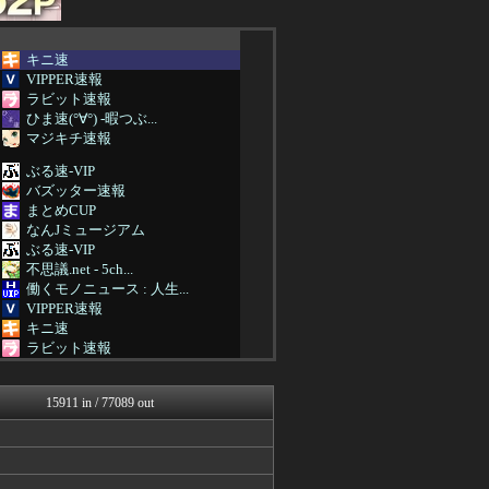
キニ速
VIPPER速報
ラビット速報
ひま速(°∀°) -暇つぶ...
マジキチ速報
ぶる速-VIP
バズッター速報
まとめCUP
なんJミュージアム
ぶる速-VIP
不思議.net - 5ch...
働くモノニュース : 人生...
VIPPER速報
キニ速
ラビット速報
ゴールデンタイムズ
哲学ニュースnwk
15911 in / 77089 out
キニ速
不思議.net - 5ch...
筋肉速報
えっ!?またここのサイト?
いたしん！