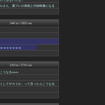
うしみつ-5chまとめ-
ガールズVIPまとめ
ルさん、週プレの表紙と付録映像になる
不思議.net - 5ch...
筋肉速報
はーとログ
いたしん！
2441 in / 12021 out
BIPブログ
ガールズVIPまとめ
VIPPER速報
ガールズVIPまとめ
ガールズVIPまとめ
バズッター速報
ｗｗｗｗｗｗｗｗ
哲学ニュースnwk
はーとログ
NEWSぽけまとめーる
まとめCUP
2353 in / 27311 out
ゴールデンタイムズ
BIPブログ
こうなるwww
スコールちゃんねる｜２ちゃ...
うしみつ-5chまとめ-
くしてやろうか」って言ったらこうなる
コノユビニュース｜みんなの...
ぶる速-VIP
まにゅそく 2chまとめニ...
不思議.net - 5ch...
いたしん！