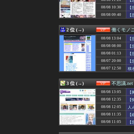
【
08/08 12:30
【画像】17歳で
08/08 10:30
【
08/08 12:25
【愕然】ソープの
08/08 09:40
08/08 12:20
【画像】坂口杏
【
08/08 12:20
寺田心さん(18
08/08 12:18
【衝撃】ジムの
2 位 (→)
働くモノニ
08/08 12:15
童貞だが女友達に
08/08 12:12
ワイ、コメダで
08/08 13:04
【
08/08 12:10
【悲報】久しぶ
08/08 08:00
【
08/08 12:09
【画像】イケおじ
08/08 12:09
【画像】AVの撮
08/08 01:13
【
08/08 12:05
人んちで宅飲みワ
08/07 20:00
【
08/08 12:03
【動画】純国産ヒ
08/07 12:50
積
08/08 12:03
【動画】白人「
08/08 12:02
【朗報】吉田姫杷
08/08 12:01
【動画】名古屋
3 位 (→)
不思議.net
08/08 12:01
Amazonのアツ
08/08 12:00
【画像】イマド
08/08 13:05
【
08/08 12:00
【動画】エアコン
08/08 12:35
【
08/08 12:00
【画像】女の子「
08/08 12:00
08/08 12:05
【画像】作り上げ
人
08/08 11:40
【画像】佐倉綾音
08/08 11:35
【
08/08 11:39
ディズニーJK、
08/08 11:05
【
08/08 11:35
【絶望】大阪のト
08/08 11:34
こじるり「その筋
08/08 11:32
【画像】このア