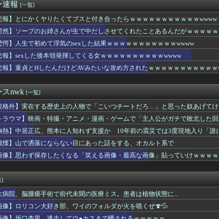
ゃんを放流した人、間違った行動だと言われてしまう
ー速報
[一覧]
●チしたいか見解が別れる六人衆
ニ水着姿wwwwwwwwwwwwwww
悲報】とにかくヤりたくてブスと付き合ったらｗｗｗｗｗｗｗｗｗｗｗwwww
天下人「マックスむらい」現在(イマ)wwwwwww
愕然】ソープのお姉さんが生で中だしさせてくれたことあるんだがｗｗｗｗｗｗ
いいんだよって昼飯
驚愕】人生で初めて浮気のsexした結果ｗｗｗｗｗｗｗｗｗｗｗwwww
さん、商業施設で通りすがりの面識の無いJCにラリアットして逮捕...
しよう！貯金2000万！」かの(33)「おっけ！貯金は…」...
悲報】sexした後本領発揮してくる女ｗｗｗｗｗｗｗｗｗｗwwww
子(35)「え、まって、もしかして私、牛と結婚するしかない感じ...
悲報】童貞とHしたんだけどAVみたいな攻め方されたｗｗｗｗｗｗｗｗｗｗｗw
っぱいアニメの巨乳キャラクターみたいなおっぱい女体グラドルさん...
ゃエ口い……。エ○チしたい……」元ヤンな人妻(34)「しよっか...
機買って～♪」ぼく「は？まだウチの洗濯機5年も使ってないだろ？...
スnwk
[一覧]
（49歳）、さすがに厳しい
規格外】実在する歴史上の人物で「こいつチートだろ…」と思った奴あげてけ
さん、ガチで滅びそう…
「性行為の許諾は取ったことありません」
トラウマ】映画・特撮・アニメ・漫画・ゲームで「主人公がガチで敗北した回
したんだけどAVみたいな攻め方されたｗｗｗｗｗｗｗｗｗｗｗww...
胸熱】中居正広、熊本に人知れず支援か 10年前の震災では3度現地入り「誰
居して会計4939円！喋りたいだけなら公園に行ってくれ（怒」
ンティアやってた→こうなるwww
戦慄】山で洒落にならない目にあった話をする、オカルト系で
調ウェアを発売ｗｗｗｗｗｗ
画像】思わず保存したくなる「笑える画像・最高な画像」貼っていけｗｗｗｗ
54)、JK10人とハメ撮り770本撮って逮捕wwwwwww
エッセン公式、またこういうのでいい丼をポストｗｗｗ
ラマのレイプシーン、今見るとアウトすぎるｗｗｗｗｗｗｗｗｗ
]
理教の宿泊詰所に泊まりにきた⇒結果！！！
大病院、脳腫瘍手術で前代未聞の医療ミス。患者は植物状態に...
トレしていたショートスリーパー堀大輔さん、「寝たほうが良い」コ...
出します」すき家「うちも冷や汁出します」松屋「じゃあうちも」
画像】ロリコン大好き部、ワイのフォルダが火を噴くぜ🍄💦
んなさいあなた…私もうあなたのところへ戻れないかも…)」夫「帰...
画像】坂口杏里、逃走してウ●カスまで晒されるｗｗｗｗｗ