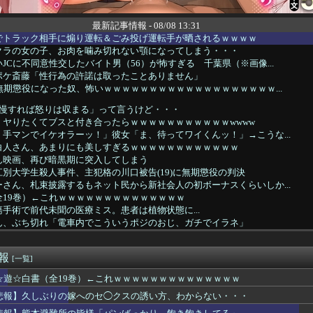
最新記事情報 - 08/08 13:31
でトラック相手に煽り運転＆ごみ投げ運転手が晒されるｗｗｗｗ
クラの女の子、お肉を噛み切れない顎になってしまう・・・
JCに不同意性交したバイト男（56）が怖すぎる 千葉県（※画像...
ポケ斎藤「性行為の許諾は取ったことありません」
無期懲役になった奴、怖いｗｗｗｗｗｗｗｗｗｗｗｗｗｗｗｗｗｗｗ...
我慢すれば怒りは収まる」って言うけど・・・
くヤりたくてブスと付き合ったらｗｗｗｗｗｗｗｗｗｗｗwwww
手マンでイケオラーッ！」彼女「ま、待ってワイくんッ！」→こうな...
白人さん、あまりにも美しすぎるｗｗｗｗｗｗｗｗｗｗｗｗ
ん映画、再び暗黒期に突入してしまう
別大学生殺人事件、主犯格の川口被告(19)に無期懲役の判決
さん、札束披露するもネット民から新社会人の初ボーナスくらいしか...
全19巻）←これｗｗｗｗｗｗｗｗｗｗｗｗｗｗ
手術で前代未聞の医療ミス。患者は植物状態に...
ん、ぶち切れ「電車内でこういうポジのおじ、ガチでイラネ」
る死者が9600人に
する歴史上の人物で「こいつチートだろ…」と思った奴あげてけ
速報
大好き部、ワイのフォルダが火を噴くぜ🍄💦
[一覧]
じさん、待ち合わせに写真と違う女が来たので逃げようとするも眼鏡...
☆遊☆白書（全19巻）←これｗｗｗｗｗｗｗｗｗｗｗｗｗｗ
もなくデカイＪＫが発見されるｗｗｗｗｗｗ
悲報】久しぶりの嫁へのセ◯クスの誘い方、わからない・・・
女さん、ムホホお○ぱいがはみ出しそうになるもお構いなしｗｗｗｗ...
タのドスケベおばさんｗｗｗｗｗｗｗ