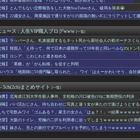
悲報】熊本避難所の皆様「パンばっかり。飽き飽きしてる」
無期懲役になった奴、怖い・・・・・
悲報】とんでもない交際報告をした大物YouTuberさん、破局を発表😭
お姉さんが生で中だしさせてくれたことあるんだがｗｗｗｗｗｗｗｗ...
里、逃走してウ●カスまで晒されるｗｗｗｗｗ
恐怖】22歳女さん、商業施設で通りすがりの面識の無いJCにラリアットして
)、筋トレした結果無事かわいくなる（※画像あり）
ランニングマシーン占拠してずっと歩いてる男の正体←これｗｗｗｗｗ
ュース : 人生VIP職人ブログwww
[一覧]
勇気だしてSEXしよって言ったらこうなるwww
豪遊
悲報】ラッパーさん、札束披露するもネット民から新社会人の初ボーナスくら
りの嫁へのセ◯クスの誘い方、わからない・・・
悲報】韓国人「え待って、何で日本の避難所って10年前と同レベルなの(ドン
(54)、JKに酒と薬を飲ませて性加害、動画770本を発見
影現場、普通ではないｗｗｗwｗｗｗｗｗｗｗｗ
悲報】ロシア、じわじわと逝き始める
イ「ゴムある？」家主の女さん「はぁ？！」⇒結果ｗｗｗｗｗｗｗ...
悲報】「果糖」が「がん転移」を促すと判明
ューマノイドロボ、ついに大公開ｗｗｗ技術力ホンマにえぐいな日本...
水ハウス「地面師に55億円騙し取られた…」 ワイ「はえーかわいそう…会社
日本で一番美味い食べ物はこれな、試してみろ！飛ぶぞ」
、とんでもなくデカいパイを持っていることが発覚ｗｗｗｗｗｗｗｗ...
の警察、外国人グループに完全に舐められる
 - 5ch(2ch)まとめサイト
[一覧]
さMax！心も踊る「マンガ毎週末セール（50%還元）」2日目...
キ女子「クレジットカードの正しい使い方がコチラwww」
胸糞】北海道江別大学生殺人事件、主犯格の川口被告(19)に無期懲役の判決
業者「エアコンスプレー使っても室内に風を送り込んでるファンは汚...
恫喝】パパ活おじさん、待ち合わせに写真と違う女が来たので逃げようとする
お●ぱいデカいせいで太って見えるのまじだるい🥲」
たデカ乳デカケツを晒す声優wwwwwwww
んちで宅飲みワイ「ゴムある？」家主の女さん「はぁ？！」⇒結果ｗｗｗｗｗ
(32)、自分のシコポイントに気がつくｗｗｗｗｗｗｗｗｗｗ
絶望】大阪のトイレ、究極の二択を利用者に迫ってしまうｗｗｗｗｗｗ (※画像
友達と脚の細さを比較されてしまうｗｗｗｗｗｗｗｗｗ （※画像...
悲報】妹さん、兄との旅行でダブルベッドを予約してしまう⇒ｗｗｗｗｗｗ
イレ、究極の二択を利用者に迫ってしまうｗｗｗｗｗｗ (※画像...
肉、意味あるの？(笑)」←これｗｗｗｗｗｗ
ダルティックなスポットｗｗｗｗ