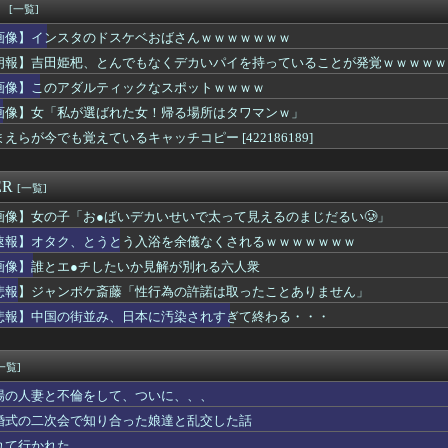
入れてきたから歯と口でブロック」元ジャンポケ斉藤の不同意性交公判
！
[一覧]
合体！！ところでその前足、猫じゃね？
画像】インスタのドスケベおばさんｗｗｗｗｗｗｗ
え待って、何で日本の避難所って10年前と同レベルなの(ドン引き
ん、私服で腹出しwwwwwwwwwwwwwwwwwwwwww...
朗報】吉田姫杷、とんでもなくデカいパイを持っていることが発覚ｗｗｗｗｗ
ん、私服で腹出しwwwwwwwwwwwwwwwwwwwwww...
ｗｗｗｗｗｗ
画像】このアダルティックなスポットｗｗｗｗ
コルレオ」、30年リヤド万博で披露へ 川崎重工が35年発売目指...
画像】女「私が選ばれた女！帰る場所はタワマンｗ」
LE・黒木啓司、妻・宮崎麗果被告へのDV事案で逮捕 宮崎は全身...
程このデカ乳OLのお○ぱいの谷間の匂い嗅ぎたいか？ｗｗｗｗｗｗ...
えらが今でも覚えているキャッチコピー [422186189]
00万円の風俗嬢の1日あたりのセッ■ス回数がこちら
優、いきなりドエッチｗｗｗｗｗｗｗｗｗ
ER
[一覧]
画像】女の子「お●ぱいデカいせいで太って見えるのまじだるい🥲」
速報】オタク、とうとう入浴を余儀なくされるｗｗｗｗｗｗｗ
画像】誰とエ●チしたいか見解が別れる六人衆
悲報】ジャンポケ斎藤「性行為の許諾は取ったことありません」
悲報】中国の街並み、日本に汚染されすぎて終わる・・・
一覧]
場の人妻と不倫をして、ついに、、、
婚式の二次会で知り合った娘達と乱交した話
れて行かれた