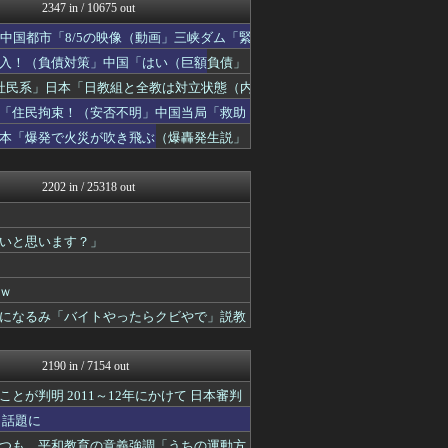
かせまと！
2347 in / 10675 out
軍事・ミリタリー速報☆彡
中国都市「8/5の映像（動画」三峡ダム「緊
まとめたニュース
日本第一！ニュース録
入！（負債対策」中国「はい（巨額負債」
キムチ速報
社民系」日本「日教組と全教は対立状態（内
理想ちゃんねる
「住民拘束！（安否不明」中国当局「救助
NEWSまとめもりー｜2c...
とりのまるやき（保守）
日本「爆発で火災が吹き飛ぶ（爆轟発生説」
政経ワロスまとめニュース♪
あじあニュースちゃんねる
2202 in / 25318 out
いと思います？」
ｗ
になるみ「バイトやったらクビやで」説教
2190 in / 7154 out
が判明 2011～12年にかけて 日本審判
と話題に
つも、平和教育の意義強調「うちの運動方