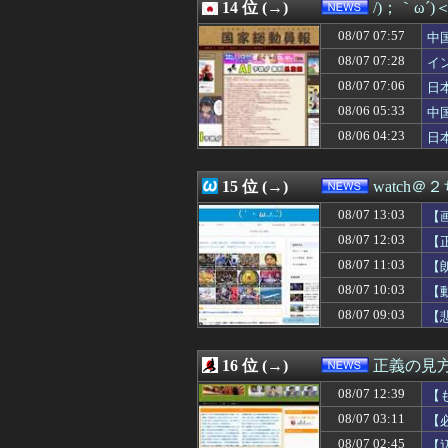
08/07 08:33
14 位 (→)
最近冷たい空調
/)；｀ω´
08/07 08:31
ポーランド海軍の
08/07 07:57
中
08/07 08:29
【悲報】野党「減
急
08/07 08:29
08/07 07:28
米穀商社の木徳神
イ
08/07 08:20
【聯合ニュース】
イ
08/07 07:06
日
08/07 08:13
【画像】農家ワイ
ｹ
08/06 05:33
中
08/07 08:12
【悲報】元フジ
隊
08/07 08:11
辻元清美「おい、
08/06 04:23
日
08/07 08:09
【悲報】保守党・
ハ
08/07 08:07
【朗報】減税に
15 位 (→)
watch＠
08/07 13:03
【
08/07 12:03
【
08/07 11:03
【
08/07 10:03
【
08/07 09:03
【
受
16 位 (→)
正義の見
08/07 12:39
【
も
08/07 03:11
【
08/07 02:45
【