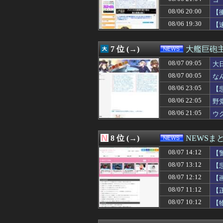
08/07 12:00
【従業員退職型倒
08/07 12:00
【悲報】地震の
08/06 20:00
【
08/07 12:00
小学校講師、と
08/06 19:30
【
08/07 12:00
安亭事件とは何
08/07 11:55
スペースXのロケ
08/07 11:54
企業の採用試験で
7 位 (→)
大艦巨砲
08/07 11:50
実証実験都市「ウ
08/07 11:50
08/07 09:05
平和活動家がいなく
大
08/07 11:45
【平等は？】文科
08/07 00:05
な
08/07 11:43
サヨク「防弾ガラ
08/06 23:05
【
08/07 11:40
中国「日本は原
08/07 11:40
【速報】財務省、
08/06 22:05
野
08/07 11:39
日本、アメリカ政
08/06 21:05
ウ
08/07 11:32
【速報】れいわ
08/07 11:30
【保存版】暑い
08/07 11:30
【これは酷い】ペ
8 位 (→)
NEWSま
08/07 11:29
【参政党】神谷
08/07 14:12
08/07 11:24
韓国KOSPIで
【
08/07 11:17
Anduril社が
08/07 13:12
【
08/07 11:16
元区議団長 「共
08/07 12:12
【
08/07 11:15
FIFA制裁待っ
08/07 11:13
洋服の青山も｢空
08/07 11:12
【
08/07 11:12
【正論】ナイナ
08/07 10:12
【
08/07 11:10
【速報】外人の医
08/07 11:08
【悲報】時事通信