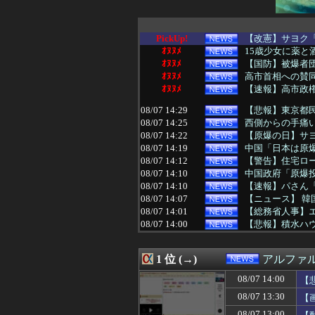
PickUp!
【改憲】サヨク「
ｵﾇﾇﾒ
15歳少女に薬と
ｵﾇﾇﾒ
【国防】被爆者団
ｵﾇﾇﾒ
高市首相への賛同
ｵﾇﾇﾒ
【速報】高市政権
08/07 14:29
【悲報】東京都民
08/07 14:25
西側からの手痛い指
08/07 14:22
【原爆の日】サヨ
08/07 14:19
中国「日本は原
08/07 14:12
【警告】住宅ロ
08/07 14:10
中国政府「原爆
08/07 14:10
【速報】パさん「
08/07 14:07
【ニュース】 韓
08/07 14:01
【総務省人事】エ
08/07 14:00
【悲報】積水ハウ
08/07 14:00
「インコを見せて
08/07 13:55
消費税減税に反旗
1 位 (→)
アルファ
08/07 13:54
メキシコ最大級
08/07 13:51
MEGAドン・キ
08/07 14:00
【
08/07 13:51
歴代最多得票記録
08/07 13:30
【
08/07 13:49
高市首相の熊本視
08/07 13:40
経済大国の日本、
08/07 13:00