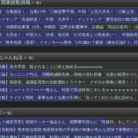
服ってやつが出てるらしくめっちゃ欲しい
)＜国家総動員報
[一覧]
コルモランII級掃海艇が国際演習「海風26-2」に参加！
国「台風接近！」台風13号「三峡直撃予測」中国「上流大洪水！（三峡上流」
税しろ！！」高市「やります」野党「無責任な減税はやめろ！財源は...
放流（決壊危機」中国「下流大水害（震え声」→
糧4-6月期経常利益、前年同期比97.7％減の0.7億円に減益
ンドネシア「高速鉄道！」中国「大赤字！」インドネシア「運営会社の株式購
 韓国サッカー協会 2011～12年に国際審判員らを性接待
ンドネシア「700km延伸計画！（実質中止」→
本「沖縄県知事選（9月」沖縄県「辺野古転覆事件」日教組「同志社批判！（
が作ったタマネギ、お前らの想像する1.5倍はデカいぞ
ﾞﾊﾞ」特別調査委員会「同志社に猛省促す」→
国「大洪水！」中国ダム「決壊」地元民「公式発表より死者多い！」中国政府
テレビ渡邊渚さん、『地獄』に逆戻りしてしまう・・・・・
動画も削除」台風13号「三峡ﾀﾞﾑ接近中」→
高市。総理大臣という立場だとしても、自分のやってる感を出す効果...
本「熊本地震（震度7」イオンモール熊本「LPG漏れて爆発（液化石油ｶﾞｽ」
百田代表、甲子園でインドネシア人が始球式登場に怒り「甲子園を政...
ビタ「遺族説明の虚偽を認める（営業部長発言」→
反対したエース級の財務官僚、左遷されるｗｗｗｗｗｗ
２ちゃんねる
[一覧]
画像】高市早苗、殺されることに怯え始めるwwwwwwwww
正論】カンニング竹山、消費税減税失敗→増税の流れ想像「次誰が総理やりた
朗報】国産初、遠隔監視型の自動運転トラクター クボタが来春に発売！！！
動画】ショートスリーパー堀さん、対面で高須幹弥にキレるｗｗｗｗｗｗｗｗ
悲報】ナイナイ岡村、家事をめぐる妻の不満に「言ってくれたら済む話やん」
け黙り込む
方
[一覧]
もう滅茶苦茶】韓国サッカー協会さん、国際審判員らに『性接待』をしていたこと
対象との指摘も
必見動画】熊本総合病院 地震発生時の手術室の映像が色んな意味で衝撃的だ
辺野古事故】日教組委員長「杜撰な計画、学校が責めを負うのは当然」としつ