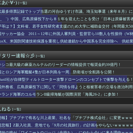
、遠隔監視型の自動運転トラクター クボタが来春に発売！！！
(･∀･)
[一覧]
用”を巡りアンケート設問 「差別にはあたらない」として公表する...
ワイニートのジッジ（金持ち）」にやたら会いに来る理由ｗｗｗｗｗ
代最多得票記録でトップ当選の河合ゆうすけ市議、埼玉知事選（来年８月）に
eエンジニア「AIで仕事は楽になった。でも、つまらなくなった...
るには、知事選で保守の政治家が立ち上がるしかない」保守一本化を訴え
 ´_ゝ`）中国、広島原爆投下から８１年を迎えたことを受け「日本は原爆被
る出来でバカにされまくったアニメ『ワンダンス』、原作者本人が手...
平等は？】文科省、若手女性研究者支援のため大学に補助金交付（年間最大50
党・寺本けんた「災害募金に関するデマを流す人は被災地への支援を...
女性の）人材を輩出したい」
熊本県警がXで注意喚起 「泥酔者」通報頻発、これは地震被害の影...
国サッカー協会 2011～12年に外国人審判員・監督官ら10数人を性接待（
宮古島沖で世界2例目・日本初記録の「コモレビアゴアマダイ」発見
確認
paceX、米国防関連技術保護を重視し供給連鎖から中国系を完全排除へ 供給業
産業、「プチプチ株式会社」に社名変更 創業58年で [8/...
らせないこと」「中国製の設備・部品を使わないこと」を要求し監査実施
作ラブコメ『まもって守護月天！』が「全巻99円」の激安セール開...
爆を二度と使わせてはならない」→「もちろん中国の核も非難する？...
リタリー速報☆彡
[一覧]
韓国防衛に短距離戦術核を検討※韓国談
キシコ最大級の麻薬カルテルのリーダーの情報提供で報奨金約39億円！
しがらないEVを「売れたこと」にして補助金を騙し取る事案が横行...
ムのプランナーやってるけど質問ある？
国とロシア海軍艦艇4隻が日本列島を一周…防衛省が全航路を公開！
2011～12年に外国人審判員・監督官ら10数人を性接待（W...
nduril社が自律型ティルトローター攻撃ドローンのコンセプトで衝撃を与える
円安を阻止するために日米の通貨当局が実施した為替介入は｢一時し...
ひろゆきさん「公約守らなかったら給料を差し押さえて市民に配りま...
国外務省、広島原爆投下に関して「同情を得ようと核被害者の立場を政治利用
体「非核三原則見直し論は許すわけにいかない」 ネット「議論すら...
ーランド海軍のコルモランII級掃海艇が国際演習「海風26-2」に参加！
「消費税が下がっても値下げしません」
神谷氏「食料品の減税は愚策」←じゃあ他にどんな経済対策があるん...
コメントの多さに苛立つ左派、これは不正工作に違いない！と確信し...
んねる
[一覧]
選組、党名を「いのちの党」へ変更表明 → ﾈｯﾄ「ギャグセンス...
朗報】プチプチで有名な川上産業、社名を「プチプチ株式会社」に変更ｗｗｗ
産党の街宣車、ほんと碌でもないな
トスリーパー堀さん、対面で高須幹弥にキレるｗｗｗｗｗｗｗｗｗ
超悲報】Z新入社員、意地でも「9月の社員旅行」の計画をやらないｗｗｗｗ
スリーパー堀大輔さん、対面で高須幹弥氏にガチギレ 思ったよりも...
姉妹の娘が「ワイニートのジッジ（金持ち）」にやたら会いに来る理由ｗｗｗ