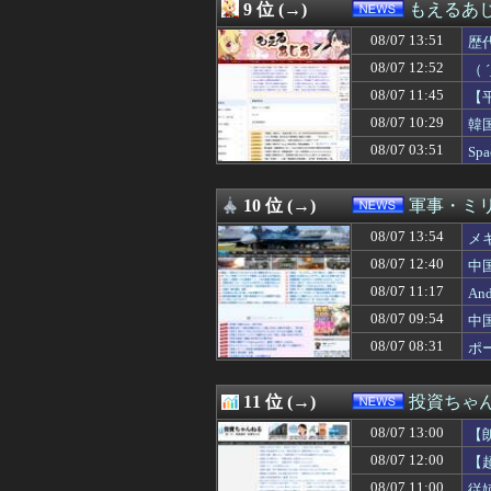
08/07 11:03
【朗報】国産初
9 位 (→)
もえるあじあ
08/07 11:01
“外国人の職員採
08/07 13:51
08/07 11:00
従姉妹の娘が「
歴
08/07 11:00
【悲報】Googl
す
08/07 12:52
（
08/07 11:00
あまりにも酷すぎ
08/07 11:45
【
08/07 11:00
【熊本地震】共産
（
08/07 11:00
「深酒を控えて」
08/07 10:29
韓
08/07 11:00
【魚】琉球大、
実
08/07 03:51
S
08/07 10:55
「プチプチ」の川上
わ
08/07 10:40
アニメ化された名
08/07 10:40
エッセイスト「原
10 位 (→)
軍事・ミ
08/07 10:40
【速報】米国、
08/07 13:54
メ
08/07 10:35
中国にて、誰も欲
08/07 10:33
ソーシャルゲー
08/07 12:40
中
08/07 10:29
韓国サッカー協会 
08/07 11:17
A
08/07 10:29
岸田文雄元首相､
08/07 10:20
08/07 09:54
新党設立について
中
08/07 10:16
【国防】被爆者団
08/07 08:31
ポ
08/07 10:15
街の弁当屋さん
08/07 10:12
【物議】参政党・
08/07 10:09
高市首相への賛同
11 位 (→)
投資ちゃ
08/07 10:08
【速報】れいわ新
08/07 13:00
【
08/07 10:07
【画像】日本共
08/07 10:03
【動画】ショー
08/07 12:00
【
08/07 10:00
【動画】ショート
08/07 11:00
従