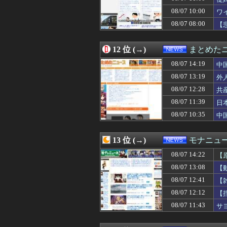
08/07 10:00
【脳科学】仮名と
08/07 10:00
08/07 10:00
【速報】高市首
ワ
08/07 10:00
【東大】2年連
08/07 08:00
【
08/07 10:00
日本の地震被害
08/07 10:00
ワイ「子供2人目
08/07 09:55
円高デメリット…米
12 位 (→)
まとめた
08/07 09:54
中国外務省、広島
08/07 14:19
中
08/07 09:40
被爆者団体「政
08/07 09:40
中国にて、誰も欲
08/07 13:19
外
08/07 09:29
中露軍艦4隻が”
08/07 12:28
共
08/07 09:27
【ダブスタ】逆に
08/07 11:39
08/07 09:26
【為替相場】ドル
日
08/07 09:24
万年赤字のイン
08/07 10:35
中
08/07 09:21
不動産投資ファンド
08/07 09:20
『ど根性ガエルの娘
08/07 09:20
【日本水産物輸入
13 位 (→)
モナニュ
08/07 09:15
次の選挙迄の命だ
08/07 14:22
【
08/07 09:12
【悲報】愛煙家
茂
08/07 09:08
【悲報】熊本県知
08/07 13:08
【
08/07 09:05
大日本帝国陸軍「
08/07 12:41
【
08/07 09:03
【悲報】ナイナイ
08/07 12:12
【
08/07 09:00
東大さえ赤字、
08/07 09:00
【消費減税】日
08/07 11:43
サ
08/07 09:00
【世界三大料理
民
08/07 08:55
「盗人たけだけし