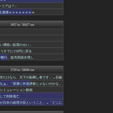
常識的に考えた
黒マッチョニュース
ャリアは？」
みそパンNEWS
た女逮捕ｗｗｗｗｗｗｗｗ
痛いニュース(ﾉ∀`)
投資ちゃんねる
国難にあってもの申す！！
3037 in / 30427 out
軍事・ミリタリー速報☆彡
オレ的ゲーム速報＠刃
にゅーすアルー！
日本第一！ニュース録
い薄暗い欲望のせい」
モナニュース
うすでに158円に戻る
かせまと！
まとめたニュース
が横行。販売実績水増し
理想ちゃんねる
オレ的ゲーム速報＠刃
キムチ速報
2720 in / 26040 out
反日愚国 恨寓瘻
市だけなら、天下の恥晒し者です」→石破
NEWSまとめもりー｜2c...
政経ワロスまとめニュース♪
なぁ」「普通に外患誘致じゃないのかな」
大艦巨砲主義！
シミュレーション動画
watch＠２ちゃんねる
上して削除逃亡
みそパンNEWS
常識的に考えた
が日本の総理大臣ということ」→「どこに
モッコスヌ〜ン
国難にあってもの申す！！