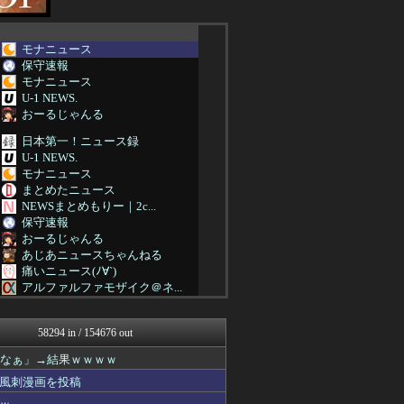
モナニュース
保守速報
モナニュース
U-1 NEWS.
おーるじゃんる
日本第一！ニュース録
U-1 NEWS.
モナニュース
まとめたニュース
NEWSまとめもりー｜2c...
保守速報
おーるじゃんる
あじあニュースちゃんねる
痛いニュース(ﾉ∀`)
アルファルファモザイク＠ネ...
みそパンNEWS
国難にあってもの申す！！
58294 in / 154676 out
軍事・ミリタリー速報☆彡
理想ちゃんねる
ろなぁ」→結果ｗｗｗｗ
もえるあじあ(･∀･)
風刺漫画を投稿
U-1 NEWS.
にゅーすアルー！