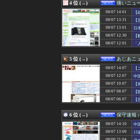
4 位 (→)
痛いニュース
08/07 12:40
中国とロシア海
08/07 12:40
【悲報】フェミニ
08/07 14:01
【
08/07 12:39
【もう滅茶苦茶】
08/07 13:31
【
08/07 12:35
インフルエンサ
08/07 13:01
08/07 12:30
【動画】大阪府警
日
08/07 12:30
【物議】玉川徹氏
08/07 12:30
【
08/07 12:29
「あのヤフコメ民
08/07 12:01
「
08/07 12:29
【消費減税】日
08/07 12:28
共産党信者「募金
08/07 12:21
財務省､4～6月の
5 位 (→)
あじあニ
08/07 12:20
【画像】コミケの
08/07 12:19
今週末、日本一過
08/07 14:07
【
08/07 12:12
【捏造】ナフサ境
08/07 12:07
中
08/07 12:12
【画像】元TOKI
08/07 10:07
08/07 12:10
【広陵高野球部暴
【
08/07 12:09
クレーンゲームの
08/07 08:07
【
08/07 12:08
【悲報】玉川徹さ
08/07 06:07
【
08/07 12:07
中国外務省「日
08/07 12:03
【正論】カンニン
08/07 12:01
「人間と獣人が共
6 位 (→)
保守速報
08/07 12:00
松のや「ママ応援
08/07 12:00
【超悲報】Z新
08/07 14:10
中
08/07 12:00
小池知事、「ブ
08/07 13:09
1
08/07 12:00
【画像】貴島明
08/06 21:04
ヨ