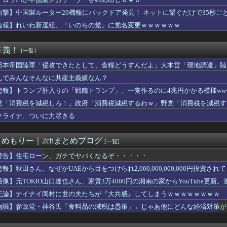
産】従業員「退職」で倒産、5年連続で増加 過去最多ペースで推移...
瞬間の手術室の防犯カメラ映像！
衝撃】中国製ルーター20機種にバックドア発見！ ネットに繋ぐだけで35秒ご
んでもない所からのタレコミがあり児童ポルノ禁止法違反で逮捕
速報】れいわ新選組、「いのちの党」に党名変更ｗｗｗｗｗｗ
か——労働者が上海・南京間の鉄道を31時間止めた造反派の始まり
ット残骸、月に衝突 人工物で過去最大級 [8/7]
タイムキーパーを志願した人が盛大にミス、グループは険悪になりタ...
主義！
[一覧]
ーブン・シティ」が一般の居住希望者の募集開始 すでにトヨタ関係...
なると平和 [8/7]
日本帝国陸軍「侵攻できたとして、食糧どうすんだよ」大本営「現地調達」陸
省、若手女性研究者支援のため大学に補助金交付（年間最大5000...
んでみんなそんなに共産主義嫌なん？
スで守られ『広島から出て行けー！』と叫ばれる。そういう人が日本...
悲報】トランプ肝入りの「戦艦トランプ」、一隻作るのに4兆円かかる模様www
爆被害者の立場で同情を買おうとするのを止めろ」
大型連休中の為替介入日数は3日間＝総額11兆7349億円
党「消費税を減税しろ！」政府「消費税減税するわｗ」野党「消費税を減税す
府にアルゼンチン通貨危機と同列に語られてしまうwwwwwwもう...
クライナ、ついに力尽きる
新選組、「いのちの党」に党名変更
日に食べたい！簡単でおいしい冷やし中華レシピ
ットの健康診断を定期的にしていない人、その理由が終わっていた…...
とめもりー｜2chまとめブログ
[一覧]
代表、食料品の消費減税「天下の愚策だ」と批判
徹底的に儲けたい某海外資本、韓国人投資家に楽観的すぎる未来予測...
警告】住宅ローン、ガチでヤバくなるぞ・・・・・
自律型ティルトローター攻撃ドローンのコンセプトで衝撃を与える...
悲報】秋田さん、なぜかUAEから目をつけられ2,000,000,000,000円投資さ
産党は義援金を被災地に持ってはいく。が、持って行った先で党の活...
画像】元TOKIO山口達也さん、家賃3万4000円の湘南の家からYouTube更
たなし 〜 韓国警察、大韓サッカー協会を家宅捜索 代表監督選...
調ウェア｣を発売ｗｗｗｗｗ
正論】ナイナイ岡村に世の夫たちが『大共感』してしまうｗｗｗｗｗｗｗｗ
イ岡村に世の夫たちが『大共感』してしまうｗｗｗｗｗｗｗｗ
物議】参政党・神谷氏「食料品の減税は愚策」←じゃあ他にどんな経済対策が
療費未払いが多すぎたので病院が外人の治療を断るようになってしま...
「参政党の神谷代表が消費減税は天下の愚策と批判してるぞ！」 →...