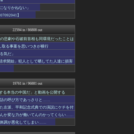
ｗ
政経ワロスまとめニュース♪
界になりかねない」
痛いニュース(ﾉ∀`)
092041】
アルファルファモザイク＠ネ...
日本第一！ニュース録
キムチ速報
22594 in / 86808 out
まとめたニュース
反日愚国 恨寓瘻
相の悲劇や石破前首相も同環境だったことは
NEWSまとめもりー｜2c...
し取る事案を思いつきが横行
かせまと！
おーるじゃんる
る気だ」
保守速報
示請求開始」犯人として晒してた人達に損害
モナニュース
ふぇー速
watch＠２ちゃんねる
痛いニュース(ﾉ∀`)
19761 in / 96881 out
ふぇー速
アルファルファモザイク＠ネ...
紹介する本当の中国だ」と動画を公開する
常識的に考えた
話の呼び方であっさりと……
みそパンNEWS
投資ちゃんねる
た左派、平和記念式典での演説にケチを付
国難にあってもの申す！！
んか変な力が働いてんのかってくらい……
もえるあじあ(･∀･)
体調が悪化してしまい……
U-1 NEWS.
かせまと！
モナニュース