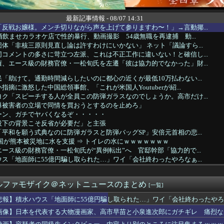
最新記事情報 - 08/07 14:31
反戦お嬢様。メンチ切りながら声を上げて参りますわ〜！」→言動揶...
酒飲ませカラオケ店で性的暴行、動画撮影 54歳無職を再逮捕 動...
体「非核三原則見直し論は許すわけにいかない」 ネット「議論すら...
コメントの多さに苛立つ左派、これは不正工作に違いない！と確信し...
、エース級の財務官僚・一松旬氏を左遷「彼は協力的でなかった」財...
「助けて。通勤時間減らしたいのに都心の近くが最低10万払わない...
摘に激怒した中国総領事館、「これが米国人Youtuberが紹...
ク「スピーチする人が全員この防弾ガラスなのでしょうか。高市だけ...
爆被害者の立場で同情を買おうとするのを止めろ」
ーン、ガチでヤバくなるぞ・・・・・
投下の背景こそ反省が必要だ」と主張
平和を願う式典なのに防弾ガラスと防弾バッグSP」安倍元首相の悲...
国が熊本被災地に水を支援 ⇒ トイレの水にｗｗｗｗｗｗｗ
ース級の財務官僚・一松旬氏が“異例転出”へ 官邸幹部「協力的で...
ス「地面師に55億円騙し取られた…」ワイ「会社終わったやろなぁ...
あげる」少女を公園内に誘い込みわいせつか男を逮捕。小学生2人に...
…小渕優子氏の主張に「さっさと離党すればいいのに」SNSで逆風...
ルファモザイク＠ネットニュースのまとめ
の麻薬カルテルのリーダーの情報提供で報奨金約39億円！
[一覧]
ホーテ姫路広畑店の露店で販売された｢うなぎのかば焼き｣で食中毒...
悲報】積水ハウス「地面師に55億円騙し取られた…」ワイ「会社終わったや
でトップ当選の河合ゆうすけ市議、埼玉知事選（来年８月）に立候補...
画像】日本を代表する大物漫画家、高市早苗と小泉進次郎にガチギレ 痛烈な
察動画にケチを付けたタレント、「正体バレバレよな」と黒電話の呼...
世界に売るものがなさすぎて史上初めて韓国台湾に輸出額抜かされ置...