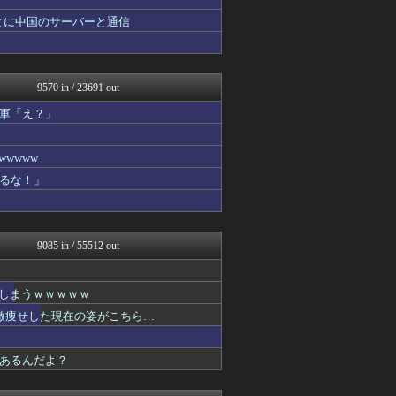
みそパンNEWS
ニュース30over
とに中国のサーバーと通信
オレ的ゲーム速報＠刃
ネトウヨにゅーす
国難にあってもの申す！！
U-1 NEWS.
9570 in / 23691 out
ゆめ痛 -自動車まとめブロ...
国難にあってもの申す！！
軍「え？」
もえるあじあ(･∀･)
モナニュース
wwww
にゅーすアルー！
おーるじゃんる
るな！」
まとめたニュース
痛いニュース(ﾉ∀`)
アルファルファモザイク＠ネ...
オレ的ゲーム速報＠刃
9085 in / 55512 out
日本第一！ニュース録
U-1 NEWS.
軍事・ミリタリー速報☆彡
れてしまうｗｗｗｗｗ
おーるじゃんる
新。激痩せした現在の姿がこちら…
反日愚国 恨寓瘻
理想ちゃんねる
NEWSまとめもりー｜2c...
あるんだよ？
おーるじゃんる
政経ワロスまとめニュース♪