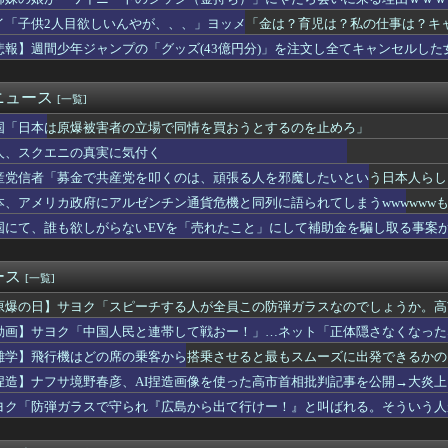
漢字の書字障害に関わる脳内ネットワークが異なることを解明 横浜...
相が熊本県氷川町の避難所を訪問
イ「子供2人目欲しいんやが、、、」ヨッメ「金は？育児は？私の仕事は？キ
続赤字へ 「貯金」数年で枯渇、研究者の削減不可避
悲報】週間少年ジャンプの「グッズ(43億円分)」を注文し全てキャンセルし
に支援したのに…「韓国産の水は水洗トイレに」
欲しいんやが、、、」ヨッメ「金は？育児は？私の仕事は？キャリア...
S&P500が最高値も円高でオルカン・S＆P500投信の含み...
ニュース
[一覧]
原爆投下に関して「同情を得ようと核被害者の立場を政治利用」と主...
国「日本は原爆被害者の立場で同情を買おうとするのを止めろ」
府与党で言われている非核三原則の見直し、許すわけにはいかない」
しがらないEVを「売れたこと」にして補助金を騙し取る事案が横行...
人、スクエニの真実に気付く
日本一周”
産党信者「募金で共産党を叩くのは、頑張る人を邪魔したいという日本人らし
立憲の支持者に聞きたい。前回参院選で2年限定の食料品減税って聞...
円は1ドル158円台半ば 介入警戒をしつつ円売りが続行
本、アメリカ政府にアルゼンチン通貨危機と同列に語られてしまうwwwwwwも
ドネシア新幹線。負債を埋めるため政府が過半数の株式を引き受ける
国にて、誰も欲しがらないEVを「売れたこと」にして補助金を騙し取る事案
｢みんなで大家さん｣､約2881億円の債務超過 分配金の支払...
』全巻「70％オフ」セール！全7巻「5,313円」→「1,5...
禁止に釈明が必要】 韓国のCPTPP加盟への課題を関西外大教授...
ース
[一覧]
な 〜 【速報】れいわ新選組、新たな党名は「いのちの党」 略称...
原爆の日】サヨク「スピーチする人が全員この防弾ガラスなのでしょうか。高
の岸谷蘭丸、『大爆発』してしまう！！！！！！
も防弾ガラスで演説してました
事、報道陣土足取材にマジギレ「遺族や被災者から強い不満でてる！...
動画】サヨク「中国人民と連帯して戦おー！」…ネット「正体隠さなくなった
侵攻できたとして、食糧どうすんだよ」大本営「現地調達」陸軍「え...
雑学】飛行機はどの席の乗客から搭乗させると最もスムーズに出発できるかの
岡村、家事をめぐる妻の不満に「言ってくれたら済む話やん」になる...
捏造】ナフサ境野春彦、AI捏造画像を使った高市首相批判記事を公開→大炎
足かせ多く稼げぬ国立大学法人 研究開発費20年横ばい
本の社会保障、岐路に 財源5兆円見通し立たず
ヨク「防弾ガラスで守られ『広島から出て行けー！』と叫ばれる。そういう人
】トルコが選ばれた理由がヤバい！ネット民が激論した結果
意と書きました？」「勝手にレッテル貼り付けないで」逆ギレ
い」中国国防省が防衛白書に反発 「日本の新型軍国主義」と批判 ...