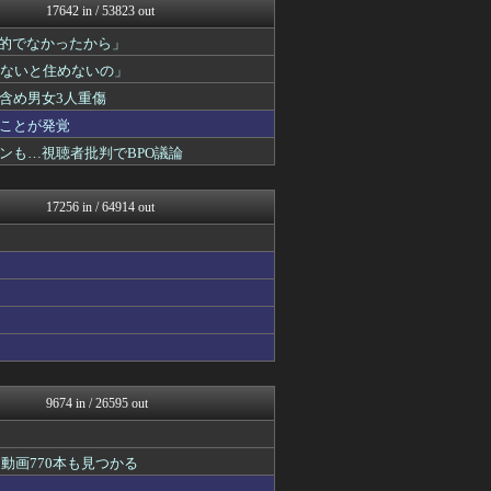
17642 in / 53823 out
軍事・ミリタリー速報☆彡
おーるじゃんる
力的でなかったから」
正義の見方
わないと住めないの」
ニュース30over
痛いニュース(ﾉ∀`)
含め男女3人重傷
アルファルファモザイク＠ネ...
ことが発覚
U-1 NEWS.
ンも…視聴者批判でBPO議論
日本第一！ニュース録
まとめたニュース
理想ちゃんねる
17256 in / 64914 out
アルファルファモザイク＠ネ...
かせまと！
モナニュース
NEWSまとめもりー｜2c...
おーるじゃんる
U-1 NEWS.
政経ワロスまとめニュース♪
あじあニュースちゃんねる
watch＠２ちゃんねる
痛いニュース(ﾉ∀`)
9674 in / 26595 out
常識的に考えた
投資ちゃんねる
黒マッチョニュース
動画770本も見つかる
アルファルファモザイク＠ネ...