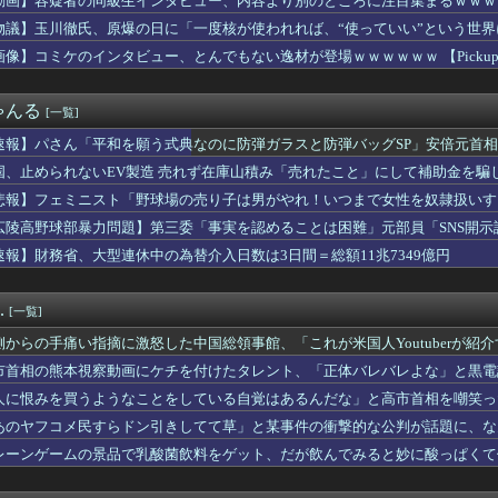
動画】容疑者の同級生インタビュー、内容より別のところに注目集まるｗｗｗ
「警察官が発砲し“刃物男”死亡！」 → ネットで拡散された現場...
物議】玉川徹氏、原爆の日に「一度核が使われれば、“使っていい”という世
「助けて。通勤時間減らしたいのに都心の近くが最低10万払わない...
表する大物漫画家、高市早苗と小泉進次郎にガチギレ 痛烈な風刺漫...
画像】コミケのインタビュー、とんでもない逸材が登場ｗｗｗｗｗｗ 【Pickup07
い…京都市でマイナンバーカードを持たない29万人がポイント給付...
ーチェーン「ペクスダバン」が日本初上陸！東京・新橋に1号店オー...
ゃんる
[一覧]
の真実に気付く
 〜 【聯合ニュース】 韓国サッカー協会 2011～12年に国...
速報】パさん「平和を願う式典なのに防弾ガラスと防弾バッグSP」安倍元首
ぜかUAEから目をつけられ2,000,000,000,00...
れる
国、止められないEV製造 売れず在庫山積み「売れたこと」にして補助金を騙
カ月連続のマイナス、前年同月比3.3%減－6月
いEV製造 売れず在庫山積み「売れたこと」にして補助金を騙し取...
悲報】フェミニスト「野球場の売り子は男がやれ！いつまで女性を奴隷扱いす
酒飲ませカラオケ店で性的暴行、動画撮影 54歳無職を再逮捕 動...
広陵高野球部暴力問題】第三委「事実を認めることは困難」元部員「SNS開
中国人民と連帯して戦おー！」…ネット「正体隠さなくなったなぁ」...
償請求訴訟を起こす方針
速報】財務省、大型連休中の為替介入日数は3日間＝総額11兆7349億円
中に注意したヤンキーに殴られたったw
、殺されることに怯え始めるwwwwwwwww
車が電柱に衝突「居眠りをしてしまった」同乗していた県議を含め男...
.
[一覧]
癌宣告され脳への転移も発覚した
の同級生インタビュー、内容より別のところに注目集まるｗｗｗｗ
側からの手痛い指摘に激怒した中国総領事館、「これが米国人Youtuberが
定】「反対」の財務省敗北 首相の不信根強く 人事介入をちらつか...
……
市首相の熊本視察動画にケチを付けたタレント、「正体バレバレよな」と黒電
究者支援に補助、１大学に年間５０００万円…出産・子育と両立でき...
チで有名な川上産業、社名を「プチプチ株式会社」に変更ｗｗｗｗｗ
人に恨みを買うようなことをしている自覚はあるんだな」と高市首相を嘲笑っ
きない…2026年7月 「人手不足」倒産 過去最多の63件・...
るも……
あのヤフコメ民すらドン引きしてて草」と某事件の衝撃的な公判が話題に、な
国、広島原爆投下から８１年を迎えたことを受け「日本は原爆被害者...
レーンゲームの景品で乳酸菌飲料をゲット、だが飲んでみると妙に酸っぱくて
ようなことをしている自覚はあるんだな」と高市首相を嘲笑った左派...
払えば逮捕されない」 30代男性 1342万円騙し取られたあと...
どの席の乗客から搭乗させると最もスムーズに出発できるかのシミュ...