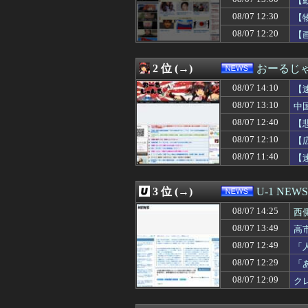
【
08/07 13:38
【大阪】マスコミ
08/07 12:30
【
08/07 13:31
【悲報】東京都民
08/07 12:20
08/07 13:30
【画像】日本を代
【
08/07 13:29
共産党「これは酷
08/07 13:20
韓国の人気コーヒ
2 位 (→)
おーるじ
08/07 13:19
外人、スクエニ
08/07 13:15
氷山の一角ニダ！
08/07 14:10
【
08/07 13:12
【悲報】秋田さん、な
忘
08/07 13:10
中
08/07 13:12
実質消費支出は7
08/07 13:10
中国、止められな
08/07 12:40
【
08/07 13:09
15歳少女に薬と
08/07 12:10
【
08/07 13:08
【動画】サヨク「
賠
08/07 11:40
【
08/07 13:05
コンビニバイト
08/07 13:03
【画像】高市早苗
08/07 13:01
日本共産党の街宣
3 位 (→)
U-1 NEWS
08/07 13:01
58歳の母親が肺
08/07 13:00
【動画】容疑者
08/07 14:25
西
08/07 13:00
【消費減税閣議決
も
08/07 13:49
高
08/07 13:00
【文科省】女性研
08/07 13:00
08/07 12:49
【朗報】プチプ
「
08/07 12:55
賃上げ原資を確保で
け
08/07 12:29
「
08/07 12:52
（ ´_ゝ`）中
08/07 12:09
ク
08/07 12:49
「人に恨みを買う
08/07 12:45
詐欺師「保釈金を
08/07 12:41
【雑学】飛行機は