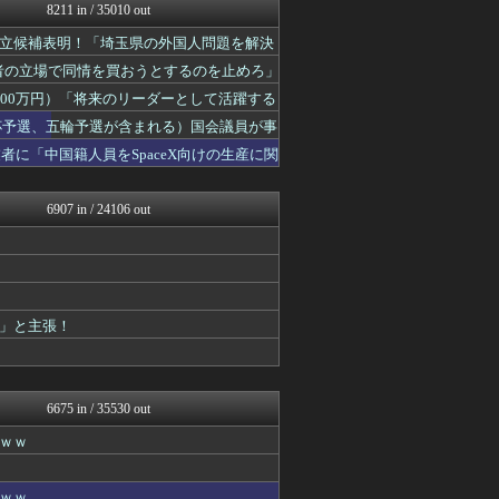
watch＠２ちゃんねる
8211 in / 35010 out
痛いニュース(ﾉ∀`)
立候補表明！「埼玉県の外国人問題を解決
投資ちゃんねる
アルファルファモザイク＠ネ...
害者の立場で同情を買おうとするのを止めろ」
オレ的ゲーム速報＠刃
00万円）「将来のリーダーとして活躍する
モナニュース
みそパンNEWS
W杯予選、五輪予選が含まれる）国会議員が事
常識的に考えた
者に「中国籍人員をSpaceX向けの生産に関
国難にあってもの申す！！
オレ的ゲーム速報＠刃
にゅーすアルー！
6907 in / 24106 out
おーるじゃんる
まとめたニュース
ふぇー速
もえるあじあ(･∀･)
！
日本第一！ニュース録
オレ的ゲーム速報＠刃
」と主張！
モナニュース
かせまと！
NEWSまとめもりー｜2c...
U-1 NEWS.
6675 in / 35530 out
政経ワロスまとめニュース♪
ｗｗ
あじあニュースちゃんねる
watch＠２ちゃんねる
ｗ
オレ的ゲーム速報＠刃
ｗｗ