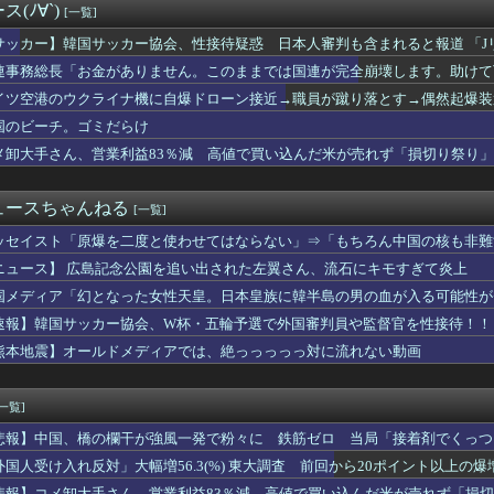
(ﾉ∀`)
[一覧]
いけない人を好きになったんだが
て守護月天」「クローバー」が99円セールｗｗｗｗｗｗｗｗｗｗｗ...
サッカー】韓国サッカー協会、性接待疑惑 日本人審判も含まれると報道 「J
ゴミだらけ
連事務総長「お金がありません。このままでは国連が完全崩壊します。助けて
田中瞳アナ、ロケ中の「勝手に撮影する人」に苦言「面識のない方に...
もれた存在感 「進むも地獄、引くも地獄」3党合流で浮上できるの...
イツ空港のウクライナ機に自爆ドローン接近→職員が蹴り落とす→偶然起爆装
叩いて良いという報道」 X民「高市だから叩いて良いをやってるの...
国のビーチ。ゴミだらけ
全部喰った」 郡山布引風の高原まつり中止
メ卸大手さん、営業利益83％減 高値で買い込んだ米が売れず「損切り祭り
ん、中学時代のトラウマがヤバすぎる 【Pickup08083...
apan Navy」呼称を批判 2018年の日韓レーダー照射...
 〜 日本兵撃ち施設に131億円…習近平が愛国心を煽った結果、...
ュースちゃんねる
[一覧]
たみスマホ｢Galaxy Z Fold 8｣のレビュー･評...
鉄がピニンファリーナと初共創！なにわ筋線の新型特急が凄そう
ッセイスト「原爆を二度と使わせてはならない」⇒「もちろん中国の核も非難
見にオンライン出席したエリート幹部職員、バスローブ姿でタバコを...
ニュース】 広島記念公園を追い出された左翼さん、流石にキモすぎて炎上
さん「原爆ドーム前を明け渡せば核戦争が始まる！」→ 観衆のマジ...
爆を二度と使わせてはならない」⇒「もちろん中国の核も非難する？...
国メディア「幻となった女性天皇。日本皇族に韓半島の男の血が入る可能性が
車場に地下シェルターを整備へ…小池知事「弾道ミサイル攻撃から都...
速報】韓国サッカー協会、W杯・五輪予選で外国審判員や監督官を性接待！！
民の財産を没収しはじめる
熊本地震】オールドメディアでは、絶っっっっっ対に流れない動画
人口がどんどん増え続けている理由
営業利益83％減 高値で買い込んだ米が売れず「損切り祭り」開幕...
スリーパー堀大輔さん、実は仮眠を取っていたｗｗｗｗｗｗｗｗｗｗ...
[一覧]
卒アルを見ていた夫さん、妻にとんでもない秘密をバレて震える・・...
企画」がなぜ許されない？「窮屈な世の中」に住む不幸、「尊重し合...
悲報】中国、橋の欄干が強風一発で粉々に 鉄筋ゼロ 当局「接着剤でくっつ
業株式会社が10月よりプチプチ株式会社に社名変更
外国人受け入れ反対」大幅増56.3(%) 東大調査 前回から20ポイント以上の爆
民の財産没収を加速ｗｗｗｗｗ
悲報】コメ卸大手さん、営業利益83％減 高値で買い込んだ米が売れず「損