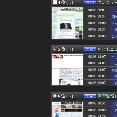
4 位 (→)
痛いニュース
08/08 18:34
好きになっては
08/08 18:33
【朗報】「まもっ
08/08 20:01
【
08/08 18:31
中国のビーチ。
08/08 19:34
国
08/08 18:30
【悲報】テレ東・
08/08 19:00
08/08 18:29
中道改革連合の埋
ド
08/08 18:26
蓮舫「蓮舫だから
08/08 18:31
中
08/08 18:23
シカ「ヒマワリ
08/08 18:03
コ
08/08 18:20
【悲報】瀬戸環奈さ
08/08 18:20
中国紙、海自の「J
08/08 18:15
こんな国と友好？
5 位 (→)
あじあニ
08/08 18:13
サムスンの新型折りた
08/08 18:12
【衝撃】南海電
08/08 18:07
エ
08/08 18:10
【秋田県】記者会
08/08 14:07
【
08/08 18:08
【は？】極左団体
08/08 12:07
08/08 18:07
エッセイスト「原
韓
08/08 18:06
東京都、八重洲駐
08/08 10:07
【
08/08 18:05
ロシアさん、国
08/08 08:07
【
08/08 18:04
【社会】福岡の
08/08 18:03
コメ卸大手さん、
08/08 18:03
【悲報】ショート
6 位 (→)
保守速報
08/08 18:00
妻と一緒に中学の
08/08 18:00
松のや「ママ応援
08/08 18:51
【
08/08 18:00
【会社】川上産
08/08 16:00
「
08/08 18:00
ロシアさん、国
08/08 14:28
【