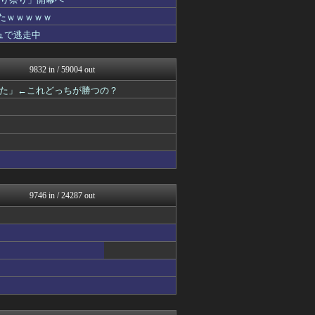
黒マッチョニュース
かせまと！
たｗｗｗｗｗ
みそパンNEWS
ュで逃走中
モナニュース
投資ちゃんねる
ネトウヨにゅーす
9832 in / 59004 out
もえるあじあ(･∀･)
国難にあってもの申す！！
た」←これどっちが勝つの？
にゅーすアルー！
U-1 NEWS.
オレ的ゲーム速報＠刃
アルファルファモザイク＠ネ...
まとめたニュース
かせまと！
反日愚国 恨寓瘻
NEWSまとめもりー｜2c...
9746 in / 24287 out
おーるじゃんる
FX2ちゃんねる｜投資系ま...
ふぇー速
watch＠２ちゃんねる
痛いニュース(ﾉ∀`)
アルファルファモザイク＠ネ...
投資ちゃんねる
常識的に考えた
オレ的ゲーム速報＠刃