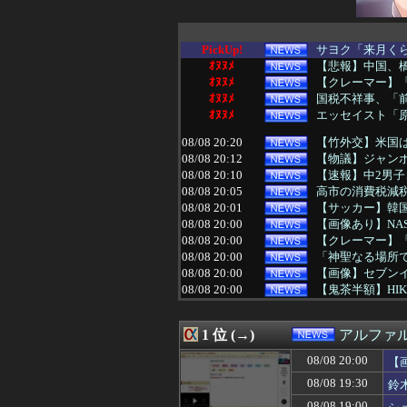
PickUp!
サヨク「来月くら
ｵﾇﾇﾒ
【悲報】中国、橋
ｵﾇﾇﾒ
【クレーマー】「
ｵﾇﾇﾒ
国税不祥事、「
ｵﾇﾇﾒ
エッセイスト「原
08/08 20:20
【竹外交】米国は
08/08 20:12
【物議】ジャンポ
08/08 20:10
【速報】中2男子
08/08 20:05
高市の消費税減
08/08 20:01
【サッカー】韓国
08/08 20:00
【画像あり】NA
08/08 20:00
【クレーマー】「
08/08 20:00
「神聖なる場所
08/08 20:00
【画像】セブン
08/08 20:00
【鬼茶半額】HIK
08/08 19:55
（ ´_ゝ`）東
08/08 19:55
甲子園出場校 猛
1 位 (→)
アルファ
08/08 19:52
【画像】セブン
08/08 19:40
基地害パヨク「出
08/08 20:00
【
08/08 19:40
【しつけぇｗ】中
08/08 19:30
鈴
08/08 19:39
「私達が原爆ドー
08/08 19:34
国連事務総長「お
08/08 19:00