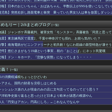
相靖国参拝「適切に判断」 官房長官
利な理由、明らかになってしまう
朗報】日本のおじいちゃん・おばあちゃん、半数以上がSNSを使いこなしてい
暴行容疑 当時15歳以下の少女10人被害か、動画770本 男を...
鹿児島】突然右折し路面電車と衝突 乗っていた男女3人は車を放置しダッシ
わ信者「被災者が高市早苗に惨状を訴えようとしたら男に阻止された...
ホンダ「ラーメン700円は安すぎる！2000円にするべき」
に武器を届け続けて「運輸大隊長」と呼ばれる
とめもりー｜2chまとめブログ
[一覧]
事、高市首相と会談し「墓地埋葬法」の改正を要請 国と都が連携し...
で調査か 日本EEZでワイヤのようなもの海中に投入 外務省が抗...
物議】ジャンポケ斉藤裁判、被害女性「モンスター」斉藤被告「同意と思って
不具合によりドアが勝手に開いてしまう件
地震】東京練馬区で震度2、千葉や神奈川でも揺れ…お前ら気付いた？
、 事故起こさなきゃいい」と保険加入を勧められた推し活民が反発...
衝撃】南海電鉄がピニンファリーナと初共創！なにわ筋線の新型特急が凄そう
6巻すべて「50％ポイント還元」セール！6,336円分返って...
ぶ「絶対に戦争を放棄する国であり続けよう」 平和への思いをつ...
驚愕】悠仁さまがもう19歳という事実…初の「おことば」にネット民驚嘆
イレブン、ついに神商品を販売
悲報】ドン・キホーテ、『悲惨な状態』になってしまう・・・・
大好き高齢者世代も「テレビ離れ」が始まる
くなる 〜 中道改革連合の埋もれた存在感 「進むも地獄、引くも...
まがもう19歳という事実…初の「おことば」にネット民驚嘆
主義！
[一覧]
って正常脳幹を摘出された女性､重篤な植物状態だが意識は正常で何...
邦「秋田市に2兆円の超巨大データセンター建てるわ」
市の消費税減税ちょっとひどいわ
な人ができたかも知れない
シアさん、国民の財産を没収しはじめる
NTZ全巻買ったんだがｗｗｗｗｗｗｗｗｗｗｗｗｗ
ャッシュレス派の人が現金のみの店に文句言ってるのってどう思う？
"高齢者の｢テレビ離れ｣が始まった…10代後半～20代の約7割...
ラ240円、ジョージ180円、9月1日出荷分から値上げ
平洋戦争史振り返ると思ったけど日本より欧米が諸悪の根源やん
賢い買い方」←これｗｗｗｗｗ
本人「円安はアカン。円高にしろ」←これなんでなんや
続赤字へ 「貯金」数年で枯渇、研究者の削減不可避
じさん、配信中に号泣…ネット民「こんな姿初めて見た」