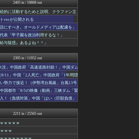
もえるあじあ(･∀･)
2405 in / 10868 out
にゅーすアルー！
続的に活動するためと説明、クラファン立
反日愚国 恨寓瘻
ふぇー速
er.が公開される
日本第一！ニュース録
語にすべき。オールドメディアは配慮を」
保守速報
代表「甲子園を政治利用するな！」
軍事・ミリタリー速報☆彡
キムチ速報
給与疑惑』あるよね＾＾」
ふぇー速
NEWSまとめもりー｜2c...
2395 in / 11952 out
水没」中国政府「高速道路封鎖！」中国ダム
8/11」中国「2人死亡」中国政府「1年間隠
い勢力で接近！（伊勢湾台風級」台風13号
中国都市「8/5の映像（動画」三峡ダム「緊
入！（負債対策」中国「はい（巨額負債」
2211 in / 25565 out
ｗｗｗｗｗ
ｗｗｗｗ
ｗｗｗｗｗｗｗｗ