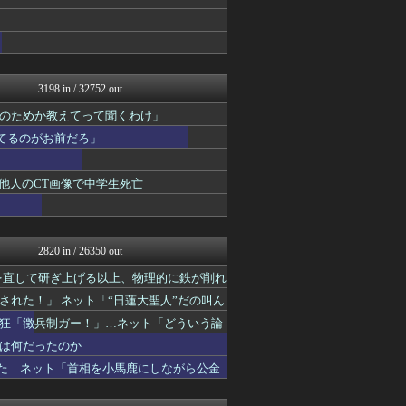
国難にあってもの申す！！
U-1 NEWS.
正義の見方
にゅーすアルー！
ふぇー速
軍事・ミリタリー速報☆彡
3198 in / 32752 out
痛いニュース(ﾉ∀`)
のためか教えてって聞くわけ」
反日愚国 恨寓瘻
日本第一！ニュース録
てるのがお前だろ」
理想ちゃんねる
NEWSまとめもりー｜2c...
他人のCT画像で中学生死亡
おーるじゃんる
政経ワロスまとめニュース♪
大艦巨砲主義！
ふぇー速
まとめたニュース
2820 in / 26350 out
watch＠２ちゃんねる
を直して研ぎ上げる以上、物理的に鉄が削れ
オレ的ゲーム速報＠刃
みそパンNEWS
れた！」 ネット「“日蓮大聖人”だの叫ん
常識的に考えた
狂「徴兵制ガー！」…ネット「どういう論
投資ちゃんねる
は何だったのか
モッコスヌ〜ン
かせまと！
いた…ネット「首相を小馬鹿にしながら公金
国難にあってもの申す！！
U-1 NEWS.