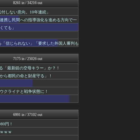
みそパンNEWS
8261 in / 34216 out
国難にあってもの申す！！
送付しない意向。10年連続」
軍事・ミリタリー速報☆彡
かせまと！
連携し民間への指導強化を進める方向で一
U-1 NEWS.
くても」
政経ワロスまとめニュース♪
もえるあじあ(･∀･)
日本第一！ニュース録
る「信じられない」「要求した外国人審判も
反日愚国 恨寓瘻
理想ちゃんねる
NEWSまとめもりー｜2c...
7175 in / 25026 out
かせまと！
誇る「最新鋭の空母キラー」か？！
おーるじゃんる
まとめたニュース
から都民の命と財産守る」！
とりのまるやき（保守）
ふぇー速
watch＠２ちゃんねる
ウクライナと戦争状態に！
痛いニュース(ﾉ∀`)
オレ的ゲーム速報＠刃
投資ちゃんねる
保守速報
6991 in / 37102 out
黒マッチョニュース
80円！
モナニュース
みそパンNEWS
ｗｗｗ
常識的に考えた