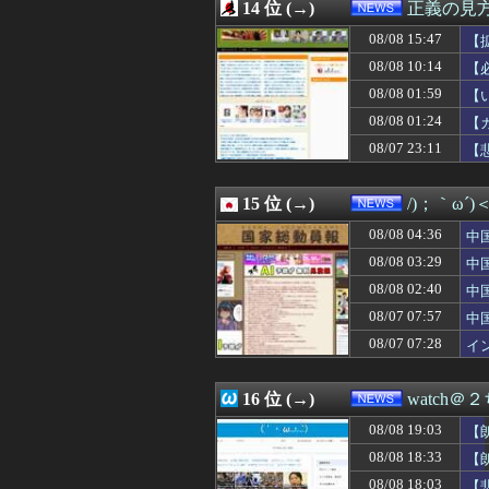
08/08 14:43
14 位 (→)
インドネシアに「
正義の見
08/08 14:40
中国のビーチ。
08/08 15:47
【
08/08 14:35
嫌われ者パヨク 
ち
08/08 14:34
08/08 10:14
国勢調査って出
【
08/08 14:29
東京駅近くに「地
08/08 01:59
【
08/08 14:28
【悲報】コメ卸大
→
08/08 01:24
【
08/08 14:24
日米のレアアー
08/08 14:20
小池百合子知事、
08/07 23:11
【
08/08 14:18
日本人が英語を
08/08 14:12
【物議】沖縄の大
15 位 (→)
/)；｀ω´
08/08 04:36
中
「
08/08 03:29
中
蔽
08/08 02:40
中
と
08/07 07:57
中
急
08/07 07:28
イ
イ
16 位 (→)
watch＠
08/08 19:03
【
08/08 18:33
【
08/08 18:03
【