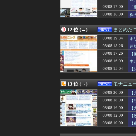
08/08 15:55
放課後、弓袋を背
08/08 17:00
08/08 15:49
「BYD RACC
「
08/08 15:47
【拡散希望】辺野
08/08 16:00
株
08/08 15:40
台風13号は中国
08/08 15:39
本当は無職なの
08/08 15:38
北朝鮮の弾道ミサ
12 位 (→)
まとめた
08/08 15:30
「外国人受け入
08/08 19:34
ホ
08/08 15:30
こいつに金を流す
08/08 15:29
国連事務総長「お
08/08 18:26
蓮
08/08 15:15
【画像】NASA
08/08 17:26
【
08/08 15:12
【悲報】熊本の
08/08 16:09
08/08 15:10
【速報】習近平が
中
08/08 15:08
【悲報】Q：なぜ
08/08 15:04
【
08/08 15:05
キャッシュレス
08/08 15:04
26歳俺氏、入社
08/08 15:04
【悲報】全盛期
13 位 (→)
モナニュ
08/08 15:03
面白いゴルフマ
08/08 20:00
【
08/08 15:00
論争になった「デ
て
08/08 15:00
【琵琶湖三市同時
08/08 18:00
【
08/08 15:00
「盆踊り」は騒音
で
08/08 16:00
【
08/08 15:00
【悲報】ワイ「半
理
08/08 12:00
【
08/08 15:00
【悲報】医師が
08/08 14:57
日本円、協調介
08/08 10:00
【
08/08 14:55
高市首相から、市
に
08/08 14:49
「感動のフィナー