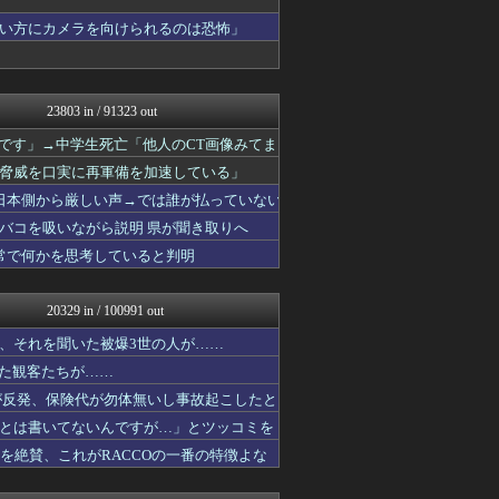
まとめたニュース
い方にカメラを向けられるのは恐怖」
アルファルファモザイク＠ネ...
オレ的ゲーム速報＠刃
モッコスヌ〜ン
日本第一！ニュース録
23803 in / 91323 out
理想ちゃんねる
軍事・ミリタリー速報☆彡
いです」→中学生死亡「他人のCT画像みてま
キムチ速報
脅威を口実に再軍備を加速している」
かせまと！
NEWSまとめもりー｜2c...
日本側から厳しい声→では誰が払っていない
おーるじゃんる
バコを吸いながら説明 県が聞き取りへ
政経ワロスまとめニュース♪
常で何かを思考していると判明
watch＠２ちゃんねる
オレ的ゲーム速報＠刃
投資ちゃんねる
20329 in / 100991 out
アルファルファモザイク＠ネ...
痛いニュース(ﾉ∀`)
、それを聞いた被爆3世の人が……
黒マッチョニュース
いた観客たちが……
常識的に考えた
みそパンNEWS
が反発、保険代が勿体無いし事故起こしたと
モッコスヌ〜ン
とは書いてないんですが…」とツッコミを
国難にあってもの申す！！
造を絶賛、これがRACCOの一番の特徴よな
保守速報
ゆめ痛 -自動車まとめブロ...
U-1 NEWS.