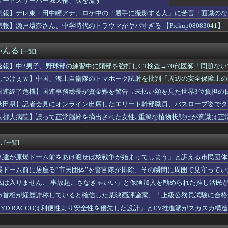
ョートスリーパー堀大輔、涙を流す
で、納豆のパック開けると薄いフィルム入ってるけどあれなんのため...
悲報】テレ東・田中瞳アナ、ロケ中の「勝手に撮影する人」に苦言「面識のな
許を取得しました！！ちゃんとMTだよ」
ッジ弾子』最新8巻まですべて「50％ポイント還元」セール！3,...
悲報】瀬戸環奈さん、中学時代のトラウマがヤバすぎる 【Pickup08083041】
級国民・飯塚幸三、2人殺しても逮捕されなかった理由
拝「適切に判断」 官房長官
ゃんる
[一覧]
ndleストア｢最大65%オフサマーセール｣や｢最大50%オ...
-2戦闘機に大型の謎ミサイル…ステルス性と射程1000kmを...
速報】中2男子、野球部の練習中に頭部を強打しCT検査→70代医師「問題な
】審判への性接待疑惑…大韓サッカー協会が声明「現在は一切発生し...
た」
しつけぇｗ】中国、海上自衛隊のトマホーク試射を批判「周辺の安全保障上の
ini利用、ChatGPTは68% AI利用調査
馬区で震度2、千葉や神奈川でも揺れ…お前ら気付いた？
国連終了危機】国連事務総長が資金難を警告→未払い額を見た世界3位負担の
国連事務総長が資金難を警告→未払い額を見た世界3位負担の日本側...
か言え
秋田県】記者会見にオンライン出席したエリート幹部職員、バスローブ姿でタ
ターさん「日本の復興は…中国の温情のおかげだ！」 ← 突っ込み...
京都大病院】誤って正常脳幹を摘出された女性､重篤な植物状態だが意識は正
こ』新海誠、水島努、綾辻行人らクリエイターが絶賛ｗｗｗｗｗｗｗ...
「スカウトしにきました！」 転職者「応募するわ！」 → 結果ｗ...
ホクホクなのに上半期の輸出額が「台湾と韓国」に抜かれるｗｗｗｗｗ
.
[一覧]
パー堀大輔、涙を流す
ライナ機に自爆ドローン接近→職員が蹴り落とす→偶然起爆装置が壊...
私達が原爆ドーム前をあけ渡せば核戦争が始まってしまう」と訴える市民団体
社、コスプレ軍装を禁止へ
爆ドーム前に居座る”市民団体”を警官隊が排除、その瞬間に周囲で見守って
2年連続高水準の引き上げ 1万5千円増に 中堅層以上の公務員に...
相靖国参拝「適切に判断」 官房長官
私は入りません、 事故起こさなきゃいい」と保険加入を勧められた推し活民
瀬戸サオリのSNSが求刑に影響か 懲役7年求刑の裏側
て……
市首相が経歴詐称していると確信した某映画評論家、「上級公務員試験に合格
マグニチュード4.7) [8/8]
けまくり……
BYD RACCOは利便性より安全性を優先した設計」とEV推進派がスカスカ構
の欄干が強風一発で粉々に 鉄筋ゼロ 当局「接着剤でくっつけただ...
も何度も 煽り追突
座る”市民団体”を警官隊が排除、その瞬間に周囲で見守っていた観...