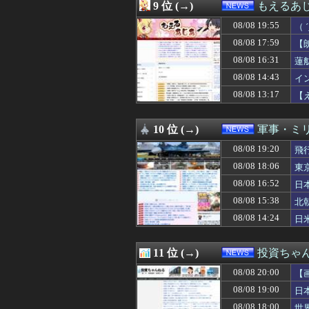
08/08 17:00
”サ終” 相次ぐ
9 位 (→)
もえるあじあ
08/08 16:55
日本赤十字社、韓国
08/08 19:55
08/08 16:52
日本人はBYDの
（
08/08 16:39
”サ終” 相次ぐ
08/08 17:59
【
08/08 16:39
高市首相が経歴詐
致
08/08 16:31
蓮
08/08 16:38
【悲報】ﾈｯﾄ民
08/08 16:31
蓮舫議員「蓮舫だ
08/08 14:43
イ
08/08 16:29
軽自動車に”軽油
08/08 13:17
【
08/08 16:25
当然4強もだろ 
お
08/08 16:21
MDL｢秋葉原店オ
08/08 16:12
【悲報】ドン・
10 位 (→)
軍事・ミ
08/08 16:10
お前らずっと「
08/08 19:20
飛
08/08 16:10
左翼市民団体、広
08/08 16:09
中2男子、野球部
08/08 18:06
東
08/08 16:05
【悲報】中道・立
08/08 16:52
日
08/08 16:04
俺ニート親から2
08/08 16:03
08/08 15:38
【悲報】22歳女
北
08/08 16:01
高市総理「物価上
08/08 14:24
日
08/08 16:00
寺田心さん、究
08/08 16:00
株の資産7億円
08/08 16:00
「外国人受け入れ反
11 位 (→)
投資ちゃ
08/08 16:00
【福岡県議会】政
08/08 20:00
【
08/08 16:00
【犬笛】毎日新聞
08/08 16:00
【うさぎおいしい
08/08 19:00
日
08/08 16:00
【大阪】フェラー
08/08 18:00
世