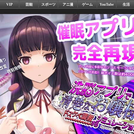
VIP
芸能
スポーツ
アニ漫
ゲーム
YouTube
生活