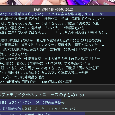
最新記事情報 - 08/08 20:21
いまでに選挙やり直しが決まってクズ法案全部取り消し＆ストップに...
の欄干が強風一発で粉々に 鉄筋ゼロ 当局「接着剤でくっつけただ...
研いでもらったら刃が1mm小さくなった」 刃物店「刃の欠けを直...
前例ない事態次々」に危機感 「パパ活」、情報漏えいも
爆を二度と使わせてはならない」⇒「もちろん中国の核も非難する？...
曖昧､韓国は冷ややか…習近平を激怒させた高市発言に｢無言の支持...
ケ斉藤裁判、被害女性「モンスター」斉藤被告「同意と思ってた」←...
、野球部の練習中に頭部を強打しCT検査→70代医師「問題ないで...
税ちょっとひどいわ
サッカー協会、性接待疑惑 日本人審判も含まれると報道 「Jリー...
SAが開発、着るだけで瞬時に「-15℃冷却」する冷感ポンチョ3...
研いでもらったら刃が1mm小さくなった」 刃物店「刃の欠けを直...
です」靖国神社、境内におけるコスプレや軍装の禁止を発表
イレブン、ついに神商品を販売
AKIN麦茶が69円投げ売り！1500万本の嘘と真実
京新聞「小池都知事、今年も虐殺された朝鮮人犠牲者らを追悼文を送...
暑と資金難に苦しむ [8/8]
ルファモザイク＠ネットニュースのまとめ
イレブン、ついに神商品を販売
[一覧]
て行かなきゃいけないのは高市、アメリカ、イスラエル」→広島県民...
画像】セブンイレブン、ついに神商品を販売
国、海上自衛隊のトマホーク試射を批判「周辺の安全保障上の脅威を...
木福「運転免許を取得しました！！ちゃんとMTだよ」
ム前をあけ渡せば核戦争が始まってしまう」と訴える市民団体、それ...
金がありません。このままでは国連が完全崩壊します。助けて下さい...