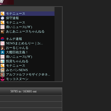
モナニュース
保守速報
モナニュース
痛いニュース(ﾉ∀`)
あじあニュースちゃんねる
キムチ速報
NEWSまとめもりー｜2c...
おーるじゃんる
大艦巨砲主義！
痛いニュース(ﾉ∀`)
投資ちゃんねる
モナニュース
みそパンNEWS
アルファルファモザイク＠ネ...
モッコスヌ〜ン
もえるあじあ(･∀･)
国難にあってもの申す！！
59785 in / 163601 out
かせまと！
にゅーすアルー！
おーるじゃんる
U-1 NEWS.
痛いニュース(ﾉ∀`)