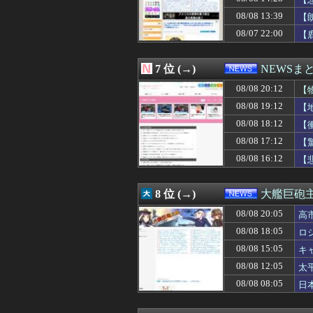
08/08 18:00
【話題】高市首
08/08 18:00
日本語がAIで不
08/08 13:39
【
08/08 18:00
酒と薬飲ませ性的
08/07 22:00
【
08/08 18:00
【熊本地震】れい
08/08 18:00
世界のケイスケ・
08/08 18:00
蒋介石、共産党
7 位 (→)
NEWSま
08/08 17:59
【朗報】小池都知
08/08 17:55
08/08 20:12
韓国船、竹島周辺
【
08/08 17:40
中国製自動車、
08/08 19:12
【
08/08 17:39
「私は入りません
08/08 18:12
【
08/08 17:30
『はねバド！』全1
08/08 17:30
【悲報】大竹しの
08/08 17:12
【
08/08 17:26
【画像】セブン
08/08 16:12
【
08/08 17:22
【衝撃】テレビ
08/08 17:15
そのうち消えてな
08/08 17:12
【驚愕】悠仁さ
8 位 (→)
大艦巨砲
08/08 17:10
【京都大病院】誤
08/08 20:05
08/08 17:06
アラブ首長国連
高
08/08 17:04
新婚だけど好き
08/08 18:05
ロ
08/08 17:03
安かったからGA
08/08 15:05
キ
08/08 17:02
👴"テレビ大好き
08/08 17:00
【悲報】コカコー
08/08 12:05
太
08/08 17:00
「宝くじの1番
08/08 08:05
日
08/08 17:00
【東大】2年連
08/08 17:00
人気配信者たい