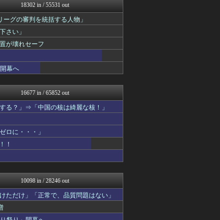
18302 in / 55531 out
ふぇー速
watch＠２ちゃんねる
リーグの審判を統括する人物」
痛いニュース(ﾉ∀`)
下さい」
アルファルファモザイク＠ネ...
日本第一！ニュース録
置が壊れセーフ
まとめたニュース
ガハろぐNewsヽ(･ω･...
」開幕へ
アルファルファモザイク＠ネ...
キムチ速報
反日愚国 恨寓瘻
16677 in / 65852 out
理想ちゃんねる
NEWSまとめもりー｜2c...
する？」⇒「中国の核は綺麗な核！」
おーるじゃんる
政経ワロスまとめニュース♪
ゼロに・・・」
あじあニュースちゃんねる
軍事・ミリタリー速報☆彡
！！
大艦巨砲主義！
ふぇー速
痛いニュース(ﾉ∀`)
watch＠２ちゃんねる
10098 in / 28246 out
オレ的ゲーム速報＠刃
ゴタゴタシタニュース
けただけ」「正常で、品質問題はない」
常識的に考えた
増
アルファルファモザイク＠ネ...
切り祭り」開幕へ