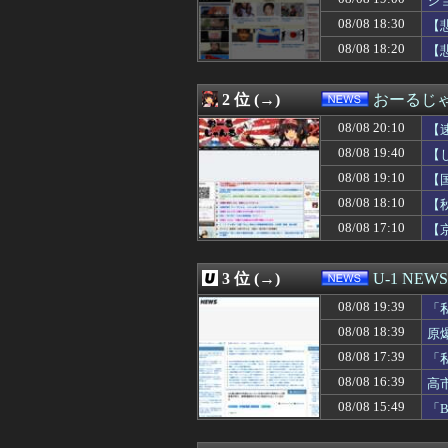
シ
08/08 19:34
ホリエモン「面接
08/08 18:30
【
08/08 19:30
鈴木福「運転免
08/08 18:20
08/08 19:30
『炎の闘球女 ド
【
08/08 19:30
【池袋暴走】上
08/08 19:29
高市首相靖国参
2 位 (→)
おーるじ
08/08 19:21
【大型セール】Ki
08/08 19:20
飛行開発実験団のF
08/08 20:10
【
08/08 19:20
【今はやってない
し
08/08 19:40
【
08/08 19:13
【AI】8割がGem
08/08 19:12
【地震】東京練
08/08 19:10
【
08/08 19:10
【国連終了危機】
の
08/08 18:10
【
08/08 19:08
【悲報】アニメー
08/08 17:10
【
08/08 19:03
【朗報】『ヤニね
08/08 19:00
とある転職サイト
08/08 19:00
日本、高市円安
3 位 (→)
U-1 NEWS
08/08 19:00
ショートスリー
08/08 19:00
ドイツ空港のウク
08/08 19:39
「
08/08 19:00
【悲報】靖国神
08/08 18:39
原
08/08 19:00
国家公務員月給、
08/08 19:00
08/08 17:39
【話題】高市首
「
08/08 19:00
【斉藤慎二】妻・
し
08/08 16:39
高
08/08 18:55
伊・ナポリで大震災(
受
08/08 15:49
「
08/08 18:51
【悲報】中国、橋
08/08 18:50
1.7kmの間何度
08/08 18:39
原爆ドーム前に居