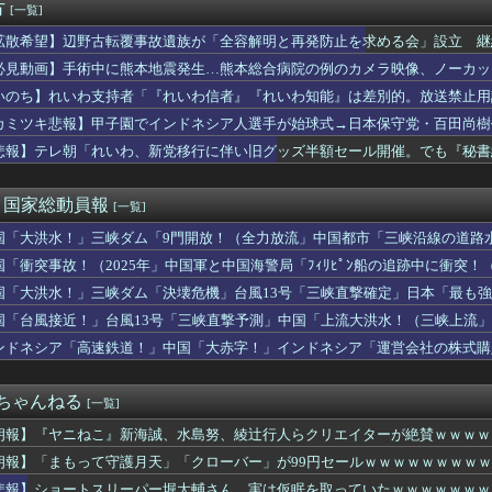
ドラえもん」という名前の市民が16人、「のび太」は181人
方
[一覧]
ゴミだらけ
拡散希望】辺野古転覆事故遺族が「全容解明と再発防止を求める会」設立 継
〜 基地外パヨク集団「人殺しの汚い足で広島の土を踏むな！」→広...
上げも準備
さなあかんの？
必見動画】手術中に熊本地震発生…熊本総合病院の例のカメラ映像、ノーカットv
下シェルター」整備を正式表明…小池百合子知事「多くの方が滞在、...
いのち】れいわ支持者「『れいわ信者』『れいわ知能』は差別的。放送禁止用
手さん、営業利益83％減 高値で買い込んだ米が売れず「損切り祭...
かわりにピッタリの名称が爆誕してしまうw
カミツキ悲報】甲子園でインドネシア人選手が始球式→日本保守党・百田尚樹
ス脱中国依存、量とコストで行き詰まり…台湾メディア！
今年も朝鮮人虐殺に追悼文送らず 関東大震災「毎年同じ、全ての方...
悲報】テレ朝「れいわ、新党移行に伴い旧グッズ半額セール開催。でも『秘書
上手に喋れない一番の理由ｗ
型パーク「ジャングリア」、とんでもない物を投入してしまう！！！...
)＜国家総動員報
[一覧]
国「大洪水！」三峡ダム「9門開放！（全力放流」中国都市「三峡沿線の道路
緊急放流に合わせて開門（土砂崩れ発生」→
国「衝突事故！（2025年」中国軍と中国海警局「ﾌｨﾘﾋﾟﾝ船の追跡中に衝突！（
」日本「隠蔽された事実報道！（2026年」→
国「大洪水！」三峡ダム「決壊危機」台風13号「三峡直撃確定」日本「最も強
15号「中国本土でぶつかり合う（前代未聞」→
国「台風接近！」台風13号「三峡直撃予測」中国「上流大洪水！（三峡上流」
放流（決壊危機」中国「下流大水害（震え声」→
ンドネシア「高速鉄道！」中国「大赤字！」インドネシア「運営会社の株式購
ンドネシア「700km延伸計画！（実質中止」→
２ちゃんねる
[一覧]
朗報】『ヤニねこ』新海誠、水島努、綾辻行人らクリエイターが絶賛ｗｗｗｗ
朗報】「まもって守護月天」「クローバー」が99円セールｗｗｗｗｗｗｗｗ
悲報】ショートスリーパー堀大輔さん、実は仮眠を取っていたｗｗｗｗｗｗｗ