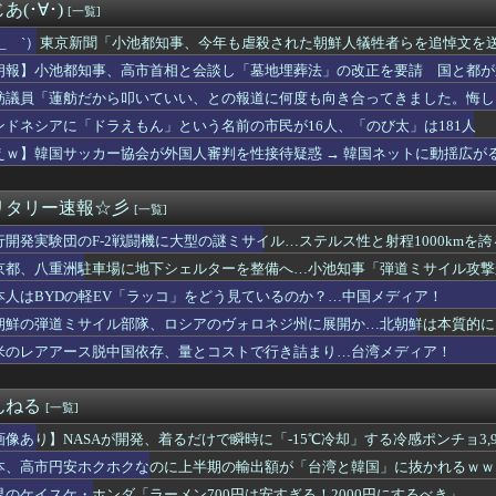
スマホゲーム、倒産も急増 過去最多ペースで推移 「当たれば一攫...
(･∀･)
[一覧]
の緊急要請に応じ超希少血液「Jr(a-)」を提供＝韓国SNS...
軽EV「ラッコ」をどう見ているのか？…中国メディア！
 ´_ゝ`）東京新聞「小池都知事、今年も虐殺された朝鮮人犠牲者らを追悼文を
スマホゲーム、倒産も急増 過去最多ペースで推移 「当たれば一攫...
朗報】小池都知事、高市首相と会談し「墓地埋葬法」の改正を要請 国と都が
称していると確信した某映画評論家、「上級公務員試験に合格とは書...
舫議員「蓮舫だから叩いていい、との報道に何度も向き合ってきました。悔し
「正規ディーラーで車検を頼んだら担当整備士が「グエン」さんだっ...
から叩いていい、との報道に何度も向き合ってきました。悔しくても...
ンドネシアに「ドラえもん」という名前の市民が16人、「のび太」は181人
”を入れちゃ絶対ダメ～！ セルフスタンドで後を絶たない「誤給油...
えｗ】韓国サッカー協会が外国人審判を性接待疑惑 → 韓国ネットに動揺広が
〜 日本人主審も該当か 韓国サッカー協会、外国人審判に性接待疑...
かしい」「韓国以外の国にも要求しているのでは」
ープン記念！キーボード900台･マウス100台無料でプレゼン...
キホーテ、『悲惨な状態』になってしまう・・・・
リタリー速報☆彡
[一覧]
今PC買うのは時期が悪い」って言ってないか？
行開発実験団のF-2戦闘機に大型の謎ミサイル…ステルス性と射程1000kmを
島では通用せず「人殺しの汚い足で広島の土を踏むな！」→広島県民...
の練習中に頭部を強打しCT検査→70代医師「問題ないです」→他...
京都、八重洲駐車場に地下シェルターを整備へ…小池知事「弾道ミサイル攻撃
憲・公明が合流めぐり食い違い・・・立憲執行部「中道と公明が立憲...
本人はBYDの軽EV「ラッコ」をどう見ているのか？…中国メディア！
0万円就活費として貰う
性、通りすがりの女子中学生にラリアットして逮捕されるｗｗｗｗｗ...
朝鮮の弾道ミサイル部隊、ロシアのヴォロネジ州に展開か…北朝鮮は本質的に
昇を上回る賃上げを日本に定着させる」 →国家公務員月給3.51...
米のレアアース脱中国依存、量とコストで行き詰まり…台湾メディア！
極進化
あるのに「株主優待」で生活してガンになる人生・・・
対」大幅増56.3(%) 東大調査 前回から20ポイント以上...
んねる
[一覧]
治資金パーティー開催の松尾統章県議 自民党県議団の会長辞意表明...
画像あり】NASAが開発、着るだけで瞬時に「-15℃冷却」する冷感ポンチョ3,9
「ふるさと納税の返礼品に『戦闘機の清掃体験』」→サヨク発狂「徴...
】「ウサギの島」生態系に異変、観光客「過剰な餌やり」で増えた思...
本、高市円安ホクホクなのに上半期の輸出額が「台湾と韓国」に抜かれるｗｗ
リを手がけたピニンファリーナ、日本の鉄道を初デザイン。南海電鉄...
界のケイスケ・ホンダ「ラーメン700円は安すぎる！2000円にするべき」