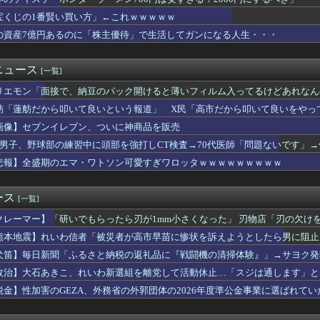
負って練習へ向かう女子高生に中国SNS「青春」「うらやましい」...
Oは利便性より安全性を優先した設計」とEV推進派がスカスカ構...
宝くじの1番賢い買い方」←これｗｗｗｗｗ
古転覆事故遺族が「全容解明と再発防止を求める会」設立 継続的に...
の資産7億円あるのに「株主優待」で生活してガンになる人生・・・
大陸に行ったけど、15号の予想進路…なんだこれ？
に彼女に会社員って嘘付いて付き合ってる
イル部隊、ロシアのヴォロネジ州に展開か…北朝鮮は本質的にウクラ...
ニュース
[一覧]
れ反対」大幅増 若い世代で多く
リエモン「面接で、納豆のパック開けると薄いフィルム入ってるけどあれなん
政党って 〜 立憲民主ブレーンの菅野完氏、メルチュ折田社長に人...
金がありません。このままでは国連が完全崩壊します。助けて下さい...
舫「蓮舫だから叩いて良いという報道」 X民「高市だから叩いて良いをやっ
が開発した素材採用､着るだけで瞬時に-15℃冷却する冷感ポンチ...
画像】セブンイレブン、ついに神商品を販売
被災地、『異常事態』が発生してしまう！！！！！！！！
愛国心を煽った結果、日本兵を撃退する「抗日テーマパーク」が各地...
2男子、野球部の練習中に頭部を強打しCT検査→70代医師「問題ないです」→
辺野古転覆事故の防カメ映像をすぐに公開しなかったのか？ → 玉...
悲報】全盛期のエマ・ワトソン可愛すぎワロッタｗｗｗｗｗｗｗｗｗ
派の人が現金のみの店に文句言ってるのってどう思う？
半年で関連会社の社長に任命される
のエマ・ワトソン可愛すぎワロッタｗｗｗｗｗｗｗｗｗ
ース
[一覧]
ンガｗｗｗｗｗｗｗｗｗｗｗｗｗｗｗｗ
クレーマー】「研いでもらったら刃が1mm小さくなった」 刃物店「刃の欠け
ィスク販売終了」、カプコンの回答と衝撃の詳細がコチラ・・・「え...
サイズが変わるのは当たり前なんですが…」
花火大会】花火大会は本当に開催されるのか…ＨＰで観覧券販売も消...
熊本地震】れいわ信者「被災者が高市早苗に惨状を訴えようとしたら男に阻止さ
か 苦情数件会場半減 無音の中イヤホンから流れる曲に合わせ踊る...
るカルト信者を近づけないようにしてるだけ」
犬笛】毎日新聞「ふるさと納税の返礼品に『戦闘機の清掃体験』」→サヨク発
沢直樹みたいな銀行員カッコいい」銀行員の友人「あんな奴居ねえよ...
構造を立てた結果その思考に至ったんだ？」
政治】大石あきこ、れいわ新選組を離党して活動休止…「スジは通します」と
生鶏肉で車いす生活…ギラン・バレー症候群の恐怖
入も米雇用統計も無効化の流れ
税金】性加害のGEZA、外務省の外郭団体の2026年度準公金事業に選ばれて
場から、アメリカから……「いじめ」を受ける日銀が「四面楚歌」を...
群がってたの？」「右手で補助金もらいながら左手で反政府」
レだ」と某野党が達成した偉業に称賛の声が殺到、なんかヒーロー番...