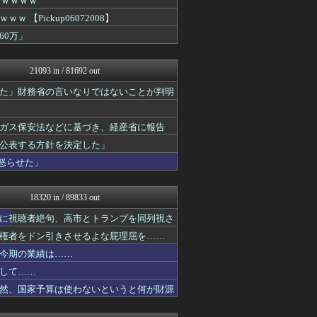
ｗｗｗｗｗ
もえるあじあ(･∀･)
Pickup06072008】
アルファルファモザイク＠ネ...
60万」
U-1 NEWS.
NEWSまとめもりー｜2c...
正義の見方
21093 in / 81692 out
おーるじゃんる
watch＠２ちゃんねる
た」財務省の言いなりではないことが判明
オレ的ゲーム速報＠刃
常識的に考えた
アルファルファモザイク＠ネ...
ガス保安法などに基づき、経産省に報告
モッコスヌ〜ン
公表する方針を決定した」
軍事・ミリタリー速報☆彡
怒らせた」
国難にあってもの申す！！
アルファルファモザイク＠ネ...
U-1 NEWS.
18320 in / 89833 out
正義の見方
とりのまるやき（保守）
に視聴者絶句、高市とトランプを同列視さ
まとめたニュース
権者をドン引きさせるよな屁理屈を……
理想ちゃんねる
NEWSまとめもりー｜2c...
今期の業績は……
あじあニュースちゃんねる
して……
watch＠２ちゃんねる
然、国家予算は使わないというと何が財源
もえるあじあ(･∀･)
常識的に考えた
アルファルファモザイク＠ネ...