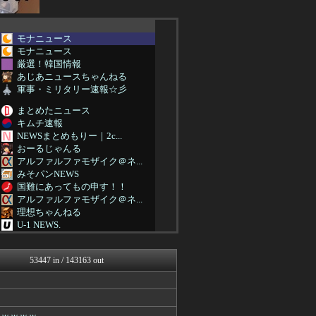
モナニュース
モナニュース
厳選！韓国情報
あじあニュースちゃんねる
軍事・ミリタリー速報☆彡
まとめたニュース
キムチ速報
NEWSまとめもりー｜2c...
おーるじゃんる
アルファルファモザイク＠ネ...
みそパンNEWS
国難にあってもの申す！！
アルファルファモザイク＠ネ...
理想ちゃんねる
U-1 NEWS.
軍事・ミリタリー速報☆彡
NEWSまとめもりー｜2c...
53447 in / 143163 out
watch＠２ちゃんねる
オレ的ゲーム速報＠刃
常識的に考えた
アルファルファモザイク＠ネ...
国難にあってもの申す！！