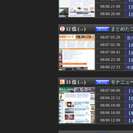
08/06 22:07
広島平和記念式
08/06 21:00
08/06 22:05
�ｻｿ荳雁昇縺ｮ繝
【
08/06 22:05
野党「消費税を減
08/06 20:00
【
08/06 22:03
【悲報】Googl
08/06 22:02
【東京】睡眠時無
08/06 22:00
【農産物】26年上
12 位 (→)
まとめた
08/06 22:00
セクシー系アカウ
08/07 05:29
昔
08/06 22:00
【悲報】ワイの
08/06 22:00
【大阪】フェラー
08/07 02:39
【
08/06 22:00
「盆踊り」は騒音
08/07 00:41
【
08/06 22:00
サム・アルトマン
08/06 23:38
08/06 22:00
【悲報】シャウエ
【
08/06 21:50
大手子会社勤務
08/06 22:33
中
08/06 21:45
首都圏マンション平
08/06 21:40
中国籍の３６歳関
08/06 21:40
【速報】しんぶん
13 位 (→)
モナニュ
08/06 21:39
Gmail、サー
08/07 00:00
【
08/06 21:38
廃止すべき地方
08/06 21:36
40歳超えたら仕
08/06 22:12
【
08/06 21:35
日産e-power
08/06 18:00
【
08/06 21:33
【悲報】もみほぐ
で
08/06 16:00
【
08/06 21:30
野田クリスタルさ
に
08/06 21:30
【田舎移住】妻
08/06 12:00
【
08/06 21:29
れいわ新選組、
為
08/06 21:15
もう誤魔化せない