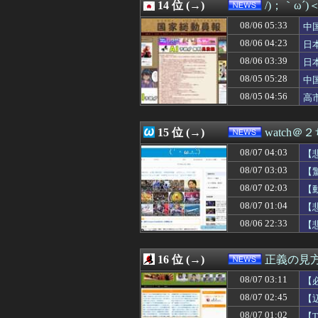
08/06 21:10
14 位 (→)
【速報】中国「ア
/)；｀ω´
08/06 21:09
「やつらの目は節
08/06 05:33
中
08/06 21:08
【悲報】マスコミ
隊
08/06 21:07
08/06 04:23
【画像】よなよ
日
08/06 21:05
mac bookが使
ハ
08/06 03:39
日
08/06 21:05
ウクライナ、つ
三
08/05 05:28
中
08/06 21:04
ヨーロッパが中
国
08/06 21:03
【悲報】乙武洋匡
08/05 04:56
高
08/06 21:03
熊本地震、発生
静
08/06 21:00
【悲報】Goog
15 位 (→)
watch＠
08/07 04:03
【
08/07 03:03
【
08/07 02:03
【
08/07 01:04
【
08/06 22:33
【
よ
16 位 (→)
正義の見
08/07 03:11
【
08/07 02:45
【
針
08/07 01:02
【