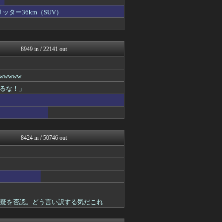
大艦巨砲主義！
ゴタゴタシタニュース
ッター36km（SUV）
黒マッチョニュース
オレ的ゲーム速報＠刃
みそパンNEWS
モナニュース
8949 in / 22141 out
投資ちゃんねる
常識的に考えた
ネトウヨにゅーす
wwww
モッコスヌ〜ン
るな！」
厳選！韓国情報
なんJ政治ネタまとめ
国難にあってもの申す！！
かせまと！
にゅーすアルー！
まとめたニュース
8424 in / 50746 out
ふぇー速
日本第一！ニュース録
かせまと！
NEWSまとめもりー｜2c...
U-1 NEWS.
おーるじゃんる
ふぇー速
容疑を否認。どう言い訳する気だこれ
政経ワロスまとめニュース♪
大艦巨砲主義！