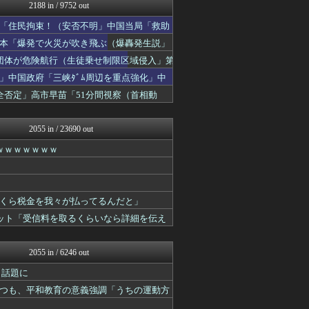
おーるじゃんる
2188 in / 9752 out
U-1 NEWS.
「住民拘束！（安否不明」中国当局「救助
政経ワロスまとめニュース♪
かせまと！
日本「爆発で火災が吹き飛ぶ（爆轟発生説」
ニュース30over
団体が危険航行（生徒乗せ制限区域侵入」第
大艦巨砲主義！
」中国政府「三峡ﾀﾞﾑ周辺を重点強化」中
保守速報
watch＠２ちゃんねる
否定」高市早苗「51分間視察（首相動
痛いニュース(ﾉ∀`)
投資ちゃんねる
2055 in / 23690 out
ｗｗｗｗｗｗｗ
くら税金を我々が払ってるんだと」
ネット「受信料を取るくらいなら詳細を伝え
2055 in / 6246 out
と話題に
つも、平和教育の意義強調「うちの運動方