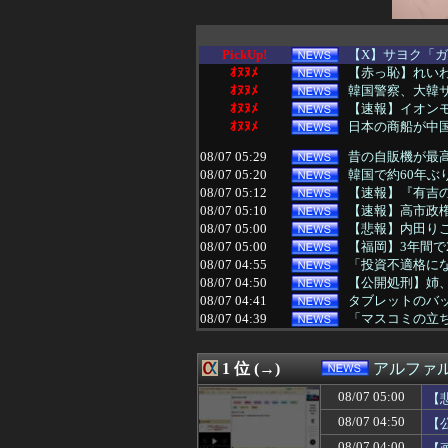
PickUp!
【X】サヨク「ガ
ｵﾇﾇﾒ
【赤っ恥】れいわ
ｵﾇﾇﾒ
韓国警察、大韓
ｵﾇﾇﾒ
【速報】イオン
ｵﾇﾇﾒ
日本の商船が中
08/07 05:29
昔の自販機が最
08/07 05:20
韓国で約60年
08/07 05:12
【速報】『有吉
08/07 05:10
【速報】高市政権
08/07 05:00
【悲報】内田り
08/07 05:00
【福岡】3年間で
08/07 04:55
「投資不適格にな
08/07 04:50
【公開処刑】姉、規
08/07 04:41
タブレットのバ
08/07 04:39
「マスコミの立ち
08/07 04:19
日本の商船が中
08/07 04:12
【悲報】立川志
1 位 (→)
アルファ
08/07 04:03
【悲報】サイバー
08/07 04:00
早食いしてる奴
08/07 05:00
【
08/07 04:00
【天文】太陽に含
08/07 04:50
【
08/07 04:00
【画像】北海道の
08/07 03:55
三重県警察 鈴鹿
08/07 04:00