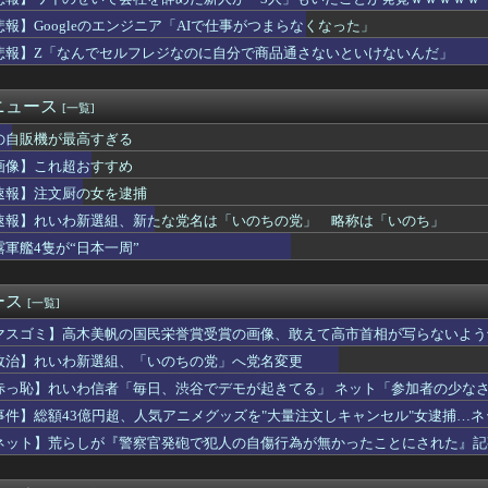
典パヨク「中国人民と連帯して戦おー！悪政高市を打倒するぞー！」
代Ρ繝上Λ縺碁剞逡後〒繝悶Λ繝�繧ｯ莨∵･ｭ辟｡譁ｭ谺�蜍､...
悲報】Googleのエンジニア「AIで仕事がつまらなくなった」
税しろ！」政府「消費税減税するわｗ」野党「消費税を減税するな！...
悲報】Z「なんでセルフレジなのに自分で商品通さないといけないんだ」
e、Geminiが大赤字、史上初のマイナスキャッシュフローに...
呼吸症候群診断後に死亡事故＝運転の無職男（３４）、独断で治療中...
半期の輸出額最高 2年連続で更新、8977億円 農水省...
ニュース
[一覧]
ントの美人女性「20歳でアルファードを一括で買っちゃう私って素...
の自販機が最高すぎる
せいで会社を辞めた新人が「3人」もいたことが発覚ｗｗｗｗｗ
リを手がけたピニンファリーナ、日本の鉄道を初デザイン。南海電鉄...
画像】これ超おすすめ
か 苦情数件会場半減 無音の中イヤホンから流れる曲に合わせ踊る...
速報】注文厨の女を逮捕
とは何者か——Googleミートで解雇された「5日間」を生き延...
ッセン公式、大根おろし丼を提案→5ch爆笑の渦
速報】れいわ新選組、新たな党名は「いのちの党」 略称は「いのち」
だけど保険証を出す時にドヤるが何故か看護師と付き合えない
露軍艦4隻が“日本一周”
均価格1.2億円+住宅ローン金利3%で利息だけで月30万円←...
学大助教、万引き容疑で逮捕 栄養補助食品１点（約６４００円相当...
赤旗、短期間に1700件の購読申し込みで嬉し泣き→「うそでーす...
ース
[一覧]
ドパーティの「送信元アドレス」のサポートを打ち切りへ
マスゴミ】高木美帆の国民栄誉賞受賞の画像、敢えて高市首相が写らないよう
空港は？！
事見つからないてデマ流してる奴誰なの？
政治】れいわ新選組、「いのちの党」へ党名変更
、無給油で1980km走行しギネス記録を達成
赤っ恥】れいわ信者「毎日、渋谷でデモが起きてる」 ネット「参加者の少な
しマッサージ店で従業員女性にわいせつ行為かで男を逮捕ｗｗｗｗｗ...
バラされてて草」
事件】総額43億円超、人気アニメグッズを"大量注文しキャンセル"女逮捕…
ん「イラストレーターの人が『AIに仕事を奪われる』って言ってる...
して商品相場を操作してたのでは」
がセクハラ被害、強制労働の実態…30代夫が絶望した理由
ネット】荒らしが『警察官発砲で犯人の自傷行為が無かったことにされた』記
新たな党名は「いのちの党」 略称は「いのち」
の動画が拡散してマスゴミの偏向報道確定
位酷いんだな 〜 【韓国】ウェブトゥーン、売上が減りはじめた？...