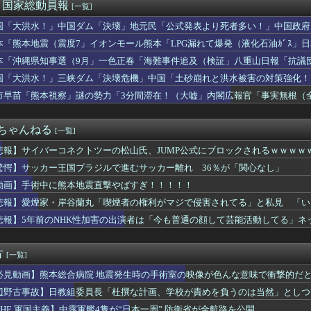
メリカさぁ、調子乗ってるからお前らが頼ってる軍用中国ドローン輸...
)＜国家総動員報
[一覧]
穴か？」と日米に見切りをつけた欧州投資家の選択に衝撃を受ける人...
国「大洪水！」中国ダム「決壊」地元民「公式発表より死者多い！」中国政府
さん「自民党内は消費減税反対が多数！」 → 自民党議員の内部暴...
動画も削除」台風13号「三峡ﾀﾞﾑ接近中」→
なエール製造元、変わったデザインのグラスを発売→
本「熊本地震（震度7」イオンモール熊本「LPG漏れて爆発（液化石油ｶﾞｽ」
いにくすぎてWindows買おうとしたら高くてビビったww...
ビタ「遺族説明の虚偽を認める（営業部長発言」→
本「沖縄県知事選（9月」一色正春「海難事件追及（検証」八重山日報「抗議
いに力尽きる
者委員会「抗議団体の構成組織は日本共産党」→
国「大洪水！」三峡ダム「決壊危機」中国「土砂崩れと洪水被害の対策強化！
国製メガソーラーを締め出しｗｗｗ
ダム「決壊」中国「現場封鎖！（空撮削除」→
氏、浜田雅功にパシーンと叩かれたシーンがオンエアされず「障害者...
市早苗「熊本視察」謎の勢力「3分間滞在！（大嘘」内閣広報官「事実無根（全
後に居酒屋店内から温泉が吹き出す
」マスコミ「被災者証言で10秒！（印象操作」→
leのエンジニア「AIで仕事がつまらなくなった」
２ちゃんねる
[一覧]
悲報】サイバーコネクトツーの松山氏、JUMP公式にブロックされるｗｗｗｗ
驚愕】サッカー王国ブラジルで進むサッカー離れ 36％が「関心なし」
動画】手術中に熊本地震直撃やばすぎ！！！！！
悲報】愛煙家・岸谷蘭丸「喫煙者の権利がマジで侵害されてる」と私見 「い
悲報】5年前のNHK性加害の出演者は「今も普通の顔して芸能活動してる」
」
方
[一覧]
必見動画】熊本総合病院 地震発生時の手術室の映像が色んな意味で衝撃的だ
辺野古事故】日教組委員長「杜撰な計画、学校が責めを負うのは当然」としつ
は極めてバランス良い」
THE 軍国主義】中露軍艦4隻が“日本一周” 防衛省が全航路を公開