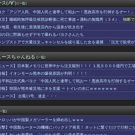
(ﾉ∀`)
[一覧]
定】「反対」の財務省敗北 首相の不信根強く 人事介入をちらつか...
本好き】中国人女性が「日本人と間違われた」衝撃エピソードが示す...
ヨク「アジア人民、中国人民と連帯して戦おー！悪政高市を打倒するぞー！」
ア旅行先ランキング、日本はタイ、インドネシアに次いで3位ランク...
東京】睡眠時無呼吸症候群診断後に死亡事故＝運転の無職男（３４）、独断で
２人が並んだ結果ｗｗｗｗｗｗｗｗｗｗｗｗｗｗｗｗｗｗｗｗｗｗｗ...
本】福岡酸素「配管が損傷しガス漏れ、着火した可能性」高圧ガス保...
本地震、発生後に居酒屋店内から温泉が吹き出す
生8人、在韓米軍平沢基地に無断侵入…米軍により身柄拘束！
和の日に黙祷もせずデモで暴れるパヨクさんたち
ラにバッチリ映った55歳露出魔「身に覚えがありません」と容疑を...
ャンプストアで大量注文→キャンセルを繰り返した女を逮捕 「注文で欲求が
た左派の社会学者、イオン爆発事故の例のテナントに理解を示して…...
岸谷蘭丸「喫煙者の権利がマジで侵害されてる」と私見 「いくら税...
義】中露軍艦4隻が“日本一周” 防衛省が全航路を公開
ュースちゃんねる
[一覧]
どの成果ない」 ゼレンスキー氏が日本の支援に不満を表明
苦言「みいちゃん呼びが揶揄する言葉として使われ、当事者から具体...
ニュース】日本製メモリに世界中から注文殺到！！！ １兆５０００億円で工
爆発事故 LPガス供給会社「当局の調査に全面的に協力」 経産省...
速報】イオンモール熊本の爆発原因が判明！！！！
】ハズレ店の烙印を押される運命、その正体とは？
僚が異例転出へ 官邸幹部「協力的でなかったから」 [8/6]
島平和記念式典パヨク「中国人民と連帯して戦おー！悪政高市を打倒するぞー
切れ前に買うと満足感」集英社オンラインショップで“43億円分”...
朗報】韓国が熊本被災地に水を支援 ⇒ トイレの水にｗｗｗｗｗｗｗ
の女を逮捕
ニュース】 台風13号、迷走・・・
無しや楽器の技術を修めていない人の音楽
は若年男性の自信喪失の原因 6割超が｢人生の敗者｣自認
イドル「りりぴ」の激痩せダンス動画にファンが『絶句』してしまう...
[一覧]
いだったねぇ」とインドネシア高速鉄道の最終処分に日本側騒然、国...
ケ】諮問機関「差別、非公開答申」三重県「差別に当たらず、公表す...
ーロッパが中国製メガソーラーを締め出しｗｗｗ
モール熊本の爆発原因が判明！！！！
衝撃】中国製ルーター20機種にバックドア発見！ ネットに繋ぐだけで35秒ご
弾道ミサイル40発供与、ミサイル部隊90人派遣開始…さらに80...
速報】れいわ新選組、「いのちの党」に党名変更ｗｗｗｗｗｗ