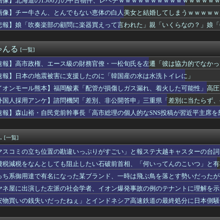
画像】北海道の1500万の中古物件、レベチｗｗｗｗｗｗｗｗｗｗｗｗｗｗｗ
国防関連技術保護を重視し供給連鎖から中国系を完全排除へ 供給業...
画像】チー牛さん、とんでもない恵体の白人美女と結婚してしまうｗｗｗｗｗｗｗｗ 【
ん、とんでもない恵体の白人美女と結婚してしまうｗｗｗｗｗｗｗｗ...
としても阻止したい石破前首相、「何いってんのこいつ」と有権者を...
悲報】娘「吹奏楽部の顧問に楽器買えって言われた」親「いくらなの？」娘「
信、ガチで逝く・・・・・・
総合病院 地震発生時の手術室の映像が色んな意味で衝撃的だと話題...
ゃんる
[一覧]
地震被害に支援したのに「韓国産の水は水洗トイレに」
ー王国ブラジルで進むサッカー離れ 36％が「関心なし」
速報】高市政権、エース級の財務官僚・一松旬氏を左遷「彼は協力的でなかっ
井のシミ数えてれば終わるでな」と押し倒されて性行為 → 凄いこ...
速報】日本の地震被害に支援したのに「韓国産の水は水洗トイレに」
星」を史上初めて発見か--しかし「衛星」の定義を揺るがす事態に...
楽部の顧問に楽器買えって言われた」親「いくらなの？」娘「60万...
イオンモール熊本】福岡酸素「配管が損傷しガス漏れ、着火した可能性」高圧
人が騒ぐ「水洗い」は予備洗浄だった！日本の飲食店の衛生習慣を解説
外国人採用アンケ】諮問機関「差別、非公開答申」三重県「差別に当たらず、
ケット残骸、月面に衝突か…ファルコン9の上段！
速報】森山裕・自民党前幹事長「高市総理の個人的なSNS投稿が習近平主席を
おむつ交換で噛みつかれ」看護助手の男を逮捕 90歳入院患者の顔...
女 ←くっそかわいいと話題にｗｗｗ 【Pickup06072...
有名になった某ブランド、一時は飛ぶ鳥を落とす勢いだったが今期の...
.
[一覧]
教組委員長「杜撰な計画、学校が責めを負うのは当然」としつつも、...
限定の消費減税「確実に戻す」発言は「私の覚悟」
マスコミの立ち位置の勘違いっぷりがすごい」と報ステ大越キャスターの台詞
おすすめ
ようという思惑がひしひしと
費税減税をなんとしても阻止したい石破前首相、「何いってんのこいつ」と有
の円買い協調介入は｢一時しのぎに過ぎない｣｢財政政策､金融政策...
歴史、ついに『崩壊』してしまう・・・・・
っち系御用達で有名になった某ブランド、一時は飛ぶ鳥を落とす勢いだったが
製メモリに世界中から注文殺到！！！ １兆５０００億円で工場増築...
ヤネ屋に出演した左派の社会学者、イオン爆発事故の例のテナントに理解を示
に熊本地震直撃やばすぎ！！！！！
安物買いの銭失いだったねぇ」とインドネシア高速鉄道の最終処分に日本側騒
道・立憲・公明、国会内で「熊本地震対策本部会議」各省庁からヒア...
んだ？
が突然民泊に…騒音や誤配達で住民から悲鳴 特区民泊を導入した東...
「女の子が泣くのは、ムカつきすぎてどうしていいのか分からなくな...