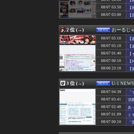
【
08/07 03:51
SpaceX、米
08/07 03:50
【
08/07 03:50
【画像】チー牛さ
08/07 03:00
08/07 03:41
消費税減税をなん
【
08/07 03:12
【悲報】共同通
08/07 03:11
【必見動画】熊本
2 位 (→)
おーるじ
08/07 03:10
【速報】日本の
08/07 03:03
【驚愕】サッカ
08/07 05:10
【
08/07 03:00
夫さん、妻に「天
08/07 03:10
【
08/07 03:00
【天文】「系外衛
08/07 03:00
【悲報】娘「吹奏
08/07 01:40
【
08/07 03:00
【食洗機】韓国
08/07 00:10
【
08/07 02:55
スペースXのロ
08/06 23:10
【
08/07 02:55
千葉県袖ケ浦市「
08/07 02:50
【画像】関西2大美
08/07 02:48
あっち系御用達で
3 位 (→)
U-1 NEWS
08/07 02:45
【辺野古事故】日
08/07 02:40
高市首相、2年
08/07 04:39
「
08/07 02:39
【画像】これ超
せ
08/07 03:41
消
08/07 02:13
岸田元首相､日米
08/07 02:12
08/07 02:48
【悲報】日本の
あ
08/07 02:07
【ニュース】日本
08/07 01:09
ミ
08/07 02:03
【動画】手術中
08/07 00:10
「
08/07 02:02
（ ´_ゝ`）中
な
08/07 02:00
【怒り】自宅の隣
08/07 02:00
【悲報】精神科医