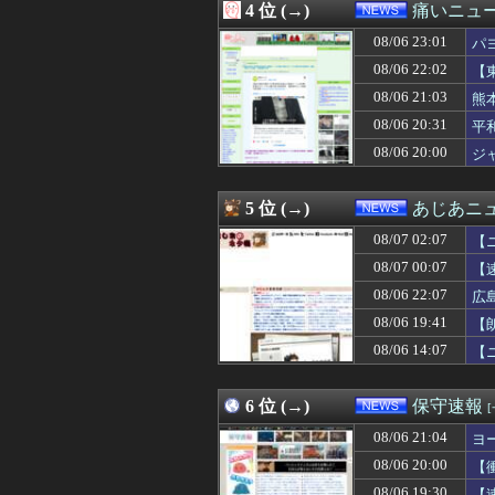
4 位 (→)
痛いニュース
08/07 02:00
【消費減税閣議決
08/07 02:00
【フランス人の日
08/06 23:01
パ
08/07 01:55
欧州旅行者のアジ
08/06 22:02
【
08/07 01:50
【画像】女子アナ
08/06 21:03
08/07 01:40
【イオンモール熊
熊
08/07 01:31
大進連所属の学
08/06 20:31
平
08/07 01:12
【悲報】防犯カメ
08/06 20:00
ジ
08/07 01:09
ミヤネ屋に出演し
08/07 01:04
【悲報】愛煙家・
08/07 01:02
【THE 軍国主
5 位 (→)
あじあニ
08/07 01:00
「期待されたほ
08/07 01:00
近畿大学准教授、
08/07 02:07
【
08/07 01:00
イオンモール熊本
08/07 00:07
【
08/07 01:00
【フードコート
08/06 22:07
08/07 00:55
エース級の財務官
広
08/07 00:50
ネット販売…「品
08/06 19:41
【
08/07 00:41
【速報】注文厨
08/06 14:07
【
08/07 00:35
音楽理論の知識
08/07 00:13
【悲報】株式投資
08/07 00:12
【画像】小学生ア
6 位 (→)
保守速報
08/07 00:10
「安物買いの銭失
08/07 00:10
【外国人採用アン
08/06 21:04
ヨ
08/07 00:07
【速報】イオン
08/06 20:00
【
08/07 00:06
北朝鮮がロシアに
08/06 19:30
【