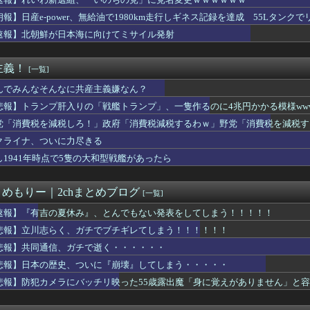
んなに共産主義嫌なん？
を満載したトラックのように扱え」→差別として問題になり「一般的...
朗報】日産e-power、無給油で1980km走行しギネス記録を達成 55Lタンクでリ
明が熊本地震現地報告を受け政府に要請書を提出へ
速報】北朝鮮が日本海に向けてミサイル発射
スピーカーから強烈な下ネタ音声が垂れ流される 全乗客困惑の音声...
大級データセンター 建設費２兆円見込む、ＵＡＥなど投資
美帆の国民栄誉賞受賞の画像、敢えて高市首相が写らないよう切り取...
主義！
[一覧]
を払えば逮捕されずに済むよ」３０代男性が1342万円だまし取ら...
で1800mlの麦焼酎（いいちこ）をズボンのポケットに入れて万...
んでみんなそんなに共産主義嫌なん？
——造反派が一夜で市の権力を奪った1967年1月
悲報】トランプ肝入りの「戦艦トランプ」、一隻作るのに4兆円かかる模様www
SA有料化検討で「休めと言いつつ休むな」矛盾にネット呆れ
党「消費税を減税しろ！」政府「消費税減税するわｗ」野党「消費税を減税す
サッカー協会を家宅捜索 代表監督選考巡り
核抑止論、根本的におかしい」
クライナ、ついに力尽きる
原爆投下に関して「同情を得ようと核被害者の立場を政治利用」[8...
し1941年時点で5隻の大和型戦艦があったら
pSeek、近日中に「大幅値上げ」か API料金ページに追記
新選組、新たな党名は「いのちの党」 略称は「いのち」
とめもりー｜2chまとめブログ
[一覧]
の手帳を発見してしまった、、、、
20機種にバックドア 外部から完全制御できる機能が仕込まれていた
速報】『有吉の夏休み』、とんでもない発表をしてしまう！！！！！
上抜け 1ドル158円台
悲報】立川志らく、ガチでブチギレてしまう！！！！！！
＆ののかちゃん、異色のコンビで「まんが日本昔ばなし」を舞台化し...
悲報】共同通信、ガチで逝く・・・・・・
れる風潮にドラマ脚本家が不快感、「何度もクマに会ったことがある...
自民党前幹事長「高市総理の個人的なSNS投稿が習近平主席を怒ら...
悲報】日本の歴史、ついに『崩壊』してしまう・・・・・
31日から3日までしかない社畜w
悲報】防犯カメラにバッチリ映った55歳露出魔「身に覚えがありません」と
ん、8月6日の原爆の日にトンデモ持論を展開し物議… → ネット...
肝入りの「戦艦トランプ」、一隻作るのに4兆円かかる模様wwww...