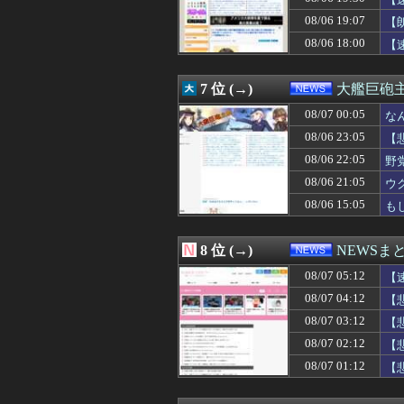
08/07 00:05
なんでみんなそ
08/07 00:00
ブラジル「日本人
08/06 19:07
【
08/07 00:00
中道、立憲、公
08/06 18:00
【
08/07 00:00
【動画】駅構内の
08/07 00:00
秋田市に国内最
08/07 00:00
【マスゴミ】高木
7 位 (→)
大艦巨砲
08/07 00:00
偽警察官「保釈金
08/07 00:00
08/07 00:05
【島根】コンビニ
な
08/07 00:00
上海一月風暴とは
08/06 23:05
【
08/07 00:00
【悲報】政府、
08/06 22:05
野
08/06 23:59
韓国警察、大韓
08/06 23:57
広島県知事ら「
08/06 21:05
ウ
08/06 23:55
中国外務省、広島
08/06 15:05
も
08/06 23:51
【AI】中国Dee
08/06 23:40
be
08/06 23:38
【速報】れいわ
8 位 (→)
NEWSま
08/06 23:34
彼女の家で恐怖
08/07 05:12
08/06 23:29
中国製ルーター
【
08/06 23:18
【相場】ドル円、
08/07 04:12
【
08/06 23:12
【衝撃】藤原紀香
08/07 03:12
【
08/06 23:10
クマが害獣扱いさ
08/06 23:10
【速報】森山裕・
08/07 02:12
【
08/06 23:08
年末年始の休暇が
08/07 01:12
【
08/06 23:08
【悲報】玉川徹さ
08/06 23:05
【悲報】トランプ