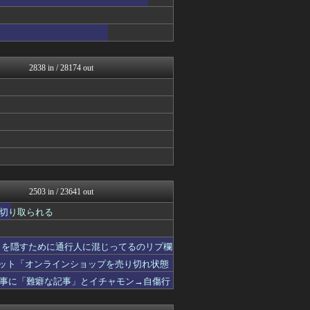
あじあニュースちゃんねる
ふぇー速
大艦巨砲主義！
watch＠２ちゃんねる
痛いニュース(ﾉ∀`)
常識的に考えた
2838 in / 28174 out
オレ的ゲーム速報＠刃
投資ちゃんねる
黒マッチョニュース
みそパンNEWS
ネトウヨにゅーす
モッコスヌ〜ン
ふぇー速
まとめたニュース
にゅーすアルー！
おーるじゃんる
2503 in / 23641 out
かせまと！
切り取られる
軍事・ミリタリー速報☆彡
ふぇー速
ゆめ痛 -自動車まとめブロ...
さを隠すために通行人に混じってるのリプ欄
watch＠２ちゃんねる
ネット「オンラインショップを売り切れ状態
オレ的ゲーム速報＠刃
モッコスヌ〜ン
事に「難癖な記事」とイチャモン→自傷行
日本第一！ニュース録
反日愚国 恨寓瘻