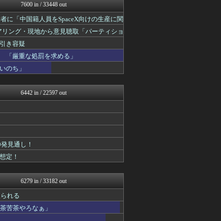
オレ的ゲーム速報＠刃
7600 in / 33448 out
痛いニュース(ﾉ∀`)
者に「中国籍人員をSpaceX向けの生産に関
黒マッチョニュース
投資ちゃんねる
ヒアリング・現地から意見聴取「パーティショ
常識的に考えた
午後、政府に要望書を提出
引き容疑
みそパンNEWS
モッコスヌ〜ン
 「厳重な処罰を求める」
国難にあってもの申す！！
いのち」
軍事・ミリタリー速報☆彡
かせまと！
にゅーすアルー！
6442 in / 22597 out
ふぇー速
watch＠２ちゃんねる
まとめたニュース
モッコスヌ〜ン
日本第一！ニュース録
ふぇー速
0発見通し！
理想ちゃんねる
想定！
かせまと！
モナニュース
NEWSまとめもりー｜2c...
6279 in / 33182 out
もえるあじあ(･∀･)
取られる
おーるじゃんる
U-1 NEWS.
滅茶苦茶やろなぁ」
政経ワロスまとめニュース♪