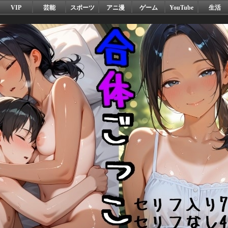
VIP
芸能
スポーツ
アニ漫
ゲーム
YouTube
生活