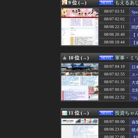
08/06 23:02
「キム兄」こと
9 位 (→)
もえるあじあ
08/06 23:01
パヨク「アジア
08/07 03:51
08/06 23:00
日本、警察の威
S
08/06 23:00
積水ハウス「地面
わ
08/07 02:02
（
08/06 23:00
家計資産の株比
ン
08/06 22:11
関
08/06 23:00
不動産ファンド「
08/06 23:00
【マイクロLED】C
08/06 20:40
【
08/06 22:55
コメ価格先行き指数
08/06 19:44
【
08/06 22:52
ついに国産ヒュ
08/06 22:52
ファミマソック
08/06 22:40
刃物を持って中国
10 位 (→)
軍事・ミ
08/06 22:36
忘年会で一発芸
08/07 04:19
日
08/06 22:33
【悲報】5年前の
08/06 22:33
中露軍艦4隻が“
08/07 02:55
ス
08/06 22:30
【悲報】時給15
08/07 01:31
大
08/06 22:29
【財務省人事】エ
08/06 22:21
08/07 00:06
田舎に2500万
北
08/06 22:13
【朗報】吉野家さ
08/06 22:52
つ
08/06 22:13
アメリカ・ミシガ
08/06 22:12
【政治】れいわ
08/06 22:12
【熊本地震】ヒ
11 位 (→)
投資ちゃ
08/06 22:11
関西学院大学のア
08/07 00:00
偽
08/06 22:10
【速報】子どもた
08/06 22:09
熊本の被災地で暴
08/06 23:00
積
08/06 22:08
【衝撃】Q：ムス
08/06 22:00
【