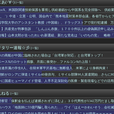
木村祐一さん、誰だか分からないくらい激変してしまう・・・
(･∀･)
[一覧]
人民、中国人民と連帯して戦おー！悪政高市を打倒するぞー！」
嚇射撃に怯まないと射殺される恐ろしい国になる…
paceX、米国防関連技術保護を重視し供給連鎖から中国系を完全排除へ 供給業
師に55億円騙し取られた…」ワイ「はえーかわいそう…会社滅茶苦...
らせないこと」「中国製の設備・部品を使わないこと」を要求し監査実施
 ´_ゝ`）中道・立憲・公明、国会内で「熊本地震対策本部会議」各省庁から
率､バブル期並み2割強 白書はインフレ防衛の格差注視
、人手、宿泊施設の不足や、外国人実習生の方々にも対応してほしい」今日の
西学院大学のアシスタント教授（中国籍）、ドラッグストアで現行犯逮捕 万
みんなで大家さん」が約2881億円の債務超過 分配金の支払い停...
PUとGPUをモールス信号で通信！？MicrosoftとT...
！】共産党が刑事告訴 「しんぶん赤旗」１７００件以上の虚偽購読申し込み
 過去最低 今後も値下がり傾向 [8/6]
速報】山本太郎が去ったれいわ新選組、新たな党名は「いのちの党」 略称「
ーマノイド登場、人手不足深刻化の医療・製造現場などでの活用想定！
ス、1円（クーポン）で投げ売りｗｗｗｗｗｗｗｗｗｗｗ
大使館に侵入した自衛官、地裁で動機明かす「中国の強硬な外交方針...
リタリー速報☆彡
[一覧]
やることになったから案くれ
本の商船が中国に臨検された場合は「台湾軍が対応」と台湾軍トップ！
NHK性加害の出演者は「今も普通の顔して芸能活動してる」ネット...
日本一周”
ペースXのロケット残骸、月面に衝突か…ファルコン9の上段！
00円でもミャンマー人に逃げられる…地方の雇用崩壊がヤバい
進連所属の学生8人、在韓米軍平沢基地に無断侵入…米軍により身柄拘束！
ース級の財務官僚・一松旬氏が”異例転出”へ 官邸幹部「協力的で...
くらいの建売住宅(4LDK)買って家族で幸せに暮らしてるんやが
朝鮮がロシアに弾道ミサイル40発供与、ミサイル部隊90人派遣開始…さらに8
ん､｢極旨牛鉄板ステーキ定食｣を発売
いに国産ヒューマノイド登場、人手不足深刻化の医療・製造現場などでの活用
ン州の民主党予備選挙 イスラム教徒の“急進左派”候補が勝利確実...
新選組、「いのちの党」へ党名変更
カキン、『神対応』キタァアアアアーーーーーーー！！
んねる
[一覧]
シスタント教授（中国籍）、ドラッグストアで現行犯逮捕 万引き容...
警察官「保釈金を払えば逮捕されずに済むよ」３０代男性が1342万円だまし
ちのヒーロー・任天堂、熊本地震を受け製品修理は無償対応（災害救...
れまくったメディア取材陣、堪忍袋の緒が切れた地元住民が苦情を寄...
水ハウス「地面師に55億円騙し取られた…」ワイ「はえーかわいそう…会社
リム移民って移住先をアッラーの土地って思ってるの？ → 衝撃の...
悲報】ワイのせいで会社を辞めた新人が「3人」もいたことが発覚ｗｗｗｗｗ