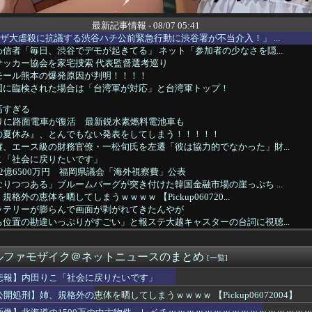
最新記事情報 - 08/07 05:41
ザ大虐殺に抗議する渋谷ハチ公前緊急行動に渋谷署が不当介入！」 ...
信者「毎日、渋谷でデモが起きてる」 ネット「参加者の少なさを隠...
サッカー協会を家宅捜索 代表監督選考巡り
モール熊本の爆発原因が判明！！！！
国に臨検された場合は「台湾軍が対応」と台湾軍トップ！
高すぎる
ぶりに路面電車が復活 最新鋭水素燃料電池車も
の夏休み』、とんでもない発表をしてしまう！！！！！
、エース級の財務官僚・一松旬氏を左遷「彼は協力的でなかった」財...
こ「社会に戻りたいです」
2億6500万円 福岡県議会「海外視察費」公表
りつつある」ブルームバーグが突き付けた韓国金融市場の崖っぷち ...
格外の恵体を晒してしまうｗｗｗｗ 【Pickup060720...
ッテリーが膨らんで画面が剥がれてきたんやが
位置の勘違いっぷりがすごい」と報ステ大越キャスターの台詞に視聴...
国に臨検された場合は「台湾軍が対応」と台湾軍トップ！
らく、ガチでブチギレてしまう！！！！！！
ルファモザイク＠ネットニュースのまとめ
コネクトツーの松山氏、JUMP公式にブロックされるｗｗｗｗｗｗ...
[一覧]
、マジでヤバイぞ・・・
悲報】内田りこ「社会に戻りたいです」
まれる「銀」は従来推定よりも約55％多かった？ 隕石の分析結果...
公開処刑】姉、規格外の恵体を晒してしまうｗｗｗｗ 【Pickup06072004】
1500万の中古物件、レベチｗｗｗｗｗｗｗｗｗｗｗｗｗｗｗｗｗ...
サーキットでパレード走行訓練中だった白バイが転倒事故 20代の...