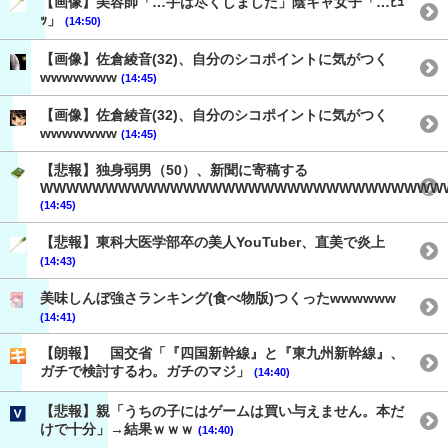
【画像】美容師「…手は尽くしました」陰キャ女子「…ﾋｭ
ｯ」
(14:50)
【画像】佐倉綾音(32)、自分のシコポイントに気がつく
wwwwwww
(14:45)
【画像】佐倉綾音(32)、自分のシコポイントに気がつく
wwwwwww
(14:45)
【悲報】独身弱男（50）、新聞に寄稿する
WWWWWWWWWWWWWWWWWWWWWWWWWWWWWWW
(14:45)
【悲報】東科大医学部卒の美人YouTuber、直美で炎上
(14:43)
美味しんぼ強さランキング(食べ物版)つくったwwwwww
(14:41)
【朗報】 国交省「『四国新幹線』と『東九州新幹線』、
ガチで検討するわ。ガチのマジ」
(14:40)
【悲報】親「うちの子にはゲームは買い与えません。本だ
けで十分」→結果ｗｗｗ
(14:40)