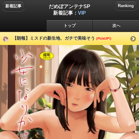
だめぽアンテナSP
Ranking
新着記事
新着記事：
VIP
トップ
次へ
【朗報】ミスドの新生地、ガチで美味そう
(PickUP!)