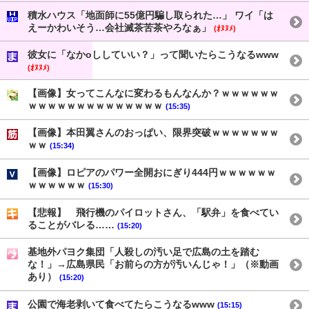
積水ハウス「地面師に55億円騙し取られた…」 ワイ「は
えーかわいそう…会社滅茶苦茶やろなぁ」
(ｵﾇﾇﾒ)
彼女に「なかoししていい？」って聞いたらこうなるwww
(ｵﾇﾇﾒ)
【画像】女ってこんなに変わるもんなんか？ｗｗｗｗｗｗ
ｗｗｗｗｗｗｗｗｗｗｗｗｗｗ
(15:35)
【画像】本田翼さんのおっぱい、限界突破ｗｗｗｗｗｗｗ
ｗｗ
(15:34)
【画像】ロピアのパワー全開おにぎり444円ｗｗｗｗｗｗ
ｗｗｗｗｗｗ
(15:30)
【悲報】 飛行機のパイロットさん、「駅弁」を食べてい
ることがバレる……
(15:20)
基地外パヨク集団「人殺しの汚い足で広島の土を踏む
な！」→広島県民「お前らの方が汚いんじゃ！」（※動画
あり）
(15:20)
公園で海老剥いて食べてたらこうなるwww
(15:15)