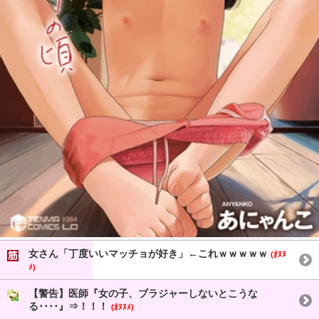
女さん「丁度いいマッチョが好き」←これｗｗｗｗｗ
(ｵﾇﾇ
ﾒ)
【警告】医師『女の子、ブラジャーしないとこうな
る････』⇒！！！
(ｵﾇﾇﾒ)