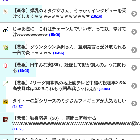
【画像】爆乳のオタク女さん、うっかりインタビューを受
けてしまうｗｗｗwｗｗｗｗｗｗｗｗ❤
(15:10)
じゃあ逆に「これはチェーン店でいいぞ」って奴、挙げて
けwwwwwwwww
(15:09)
【悲報】ダウンタウン浜田さん、差別発言と受け取られる
一言で炎上ｗｗｗｗ
(15:05)
【悲報】田中みな実(39)、妊娠して顔が別人のように変わ
る
(15:05)
【悲報】Jリーグ開幕戦の地上波テレビ中継の視聴率2.5％
高校野球は5.0％これもう閉幕戦じゃねえか
(14:56)
タイトーの新シリーズのミクさんフィギュアが人気らしい
(14:50)
【悲報】独身弱男（50）、新聞に寄稿する
WWWWWWWWWWWWWWWWWWWWWWWWWWWWWWW
(14:50)