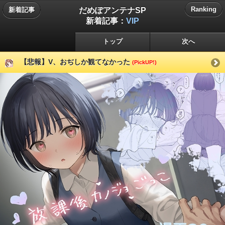
だめぽアンテナSP
Ranking
新着記事
新着記事：
VIP
トップ
次へ
【悲報】V、おぢしか観てなかった
(PickUP!)