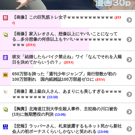
【画像】この巨乳筋トレ女子ｗｗｗｗｗｗｗｗｗｗｗ
(ｵﾇﾇ
ﾒ)
【画像】家入レオさん、想像以上にヤバいことになって
る…多分想像の何倍以上もヤバいｗｗｗｗｗｗｗｗｗｗｗ
ｗｗｗ
(ｵﾇﾇﾒ)
彼女「結婚したらバイク禁止ね」ワイ「なんでそれを入籍
日を決めてからいうの？」
(ｵﾇﾇﾒ)
650万部を誇った「週刊少年ジャンプ」発行部数が初の
100万部割れ 国内紙雑誌100万部超ゼロに
(ｵﾇﾇﾒ)
【画像】最上級白人さん、あまりにも美しすぎるｗｗｗｗ
ｗｗｗｗｗｗｗｗ
(13:10)
【胸糞】北海道江別大学生殺人事件、主犯格の川口被告
(19)に無期懲役の判決
(13:05)
【悲報】ラッパーさん、札束披露するもネット民から新社
会人の初ボーナスくらいしかないと笑われる
(13:04)