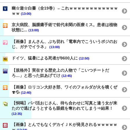
幽☆遊☆白書（全19巻）←これｗｗｗｗｗｗｗｗｗｗｗｗ
ｗｗ
(13:00)
京大病院、脳腫瘍手術で前代未聞の医療ミス。患者は植物
状態に...
(13:00)
【画像】まんさん、ぶち切れ「電車内でこういうポジのお
じ、ガチでイラネ」
(13:00)
ドイツ、猛暑による死者が9600人に
(12:50)
【規格外】実在する歴史上の人物で「こいつチートだ
ろ…」と思った奴あげてけ
(12:45)
【画像】ロリコン大好き部、ワイのフォルダが火を噴くぜ
🍄💦
(12:40)
【恫喝】パパ活おじさん、待ち合わせに写真と違う女が来
たので逃げようとするも眼鏡を奪われてしまう⇒結果！
(12:35)
【画像】とんでもなくデカイＪＫが発見されるｗｗｗｗｗ
ｗ
(12:34)