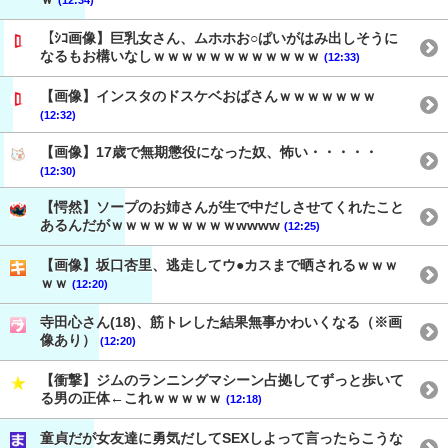
【ｼｺ画像】巨乳女さん、ムホホお○ぱいがはみ出しそうに
なるもお構いなしｗｗｗｗｗｗｗｗｗｗｗｗ
(12:33)
【画像】インスタのドスケベおばさんｗｗｗｗｗｗｗ
(12:32)
【画像】17歳で無期懲役になった奴、怖い・・・・・
(12:30)
【愕然】ソープのお姉さんが生で中だしさせてくれたこと
あるんだがｗｗｗｗｗｗｗｗｗwwww
(12:25)
【画像】坂口杏里、逃走してウ●カスまで晒されるｗｗｗ
ｗｗ
(12:20)
寺田心さん(18)、筋トレした結果無事かわいくなる（※画
像あり）
(12:20)
【衝撃】ジムのランニングマシーン占拠してずっと歩いて
る男の正体←これｗｗｗｗｗ
(12:18)
童貞だが女友達に勇気だしてSEXしよって言ったらこうな