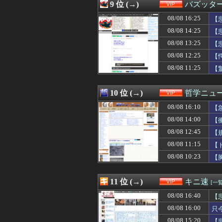
08/08 13:48
誤って脳幹を摘出
9 位 (→)
バズッタ
08/08 13:45
SES10年目の
08/08 16:25
08/08 13:35
【驚愕】インスタ
【
08/08 13:34
国税職員、税務調
08/08 14:25
【
08/08 13:34
メッシは「史上最
08/08 13:25
【
08/08 13:33
【ｼｺ動画】和服
08/08 13:32
夫婦の営みがな
08/08 12:25
【
08/08 13:31
【悲報】外人の「
08/08 11:25
【
08/08 13:31
【動画】あのち
08/08 13:30
ドイツ、熱中症で
08/08 13:30
【悲報】佐藤二朗
10 位 (→)
哲学ニュー
08/08 13:27
「怒ったら6秒
08/08 16:10
【
08/08 13:25
【悲報】とにか
08/08 13:18
ワイ「オラーッ！
08/08 14:00
【
08/08 13:10
【画像】最上級
る
08/08 12:45
【
08/08 13:09
【悲報】クレし
08/08 13:09
08/08 11:15
【埼玉】憂国の
【
08/08 13:05
【胸糞】北海道江
08/08 10:23
【
08/08 13:04
【悲報】ラッパー
08/08 13:03
【悲報】ちいか
08/08 13:02
【画像】久保πボ
11 位 (→)
キニ速
[一覧
08/08 13:01
【画像】浜辺美
08/08 16:40
【
08/08 13:00
幽☆遊☆白書（
08/08 13:00
【画像】コメ 
08/08 16:00
只
08/08 13:00
京大病院、脳腫瘍
08/08 15:20
【