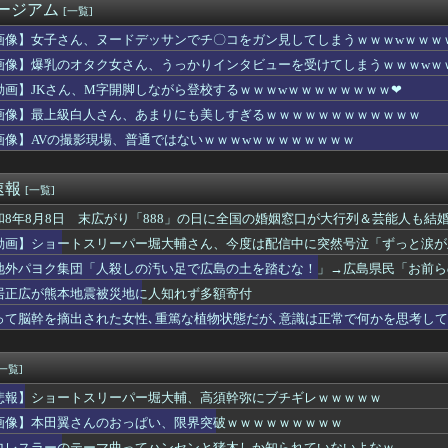
ージアム
[一覧]
、今が最も巨乳とのこと(画像あり)
機のパイロットさん、「駅弁」を食べていることがバレる……
画像】女子さん、ヌードデッサンでチ〇コをガン見してしまうｗｗｗwｗｗｗ
「人殺しの汚い足で広島の土を踏むな！」→広島県民「お前らの方が...
画像】爆乳のオタク女さん、うっかりインタビューを受けてしまうｗｗｗwｗ
んか性犯罪者みたいな思考で気持ち悪いな」言われたわ
食べてたらこうなるwww
動画】JKさん、M字開脚しながら登校するｗｗｗwｗｗｗｗｗｗｗｗ❤
タク女さん、うっかりインタビューを受けてしまうｗｗｗwｗｗｗｗ...
画像】最上級白人さん、あまりにも美しすぎるｗｗｗｗｗｗｗｗｗｗｗｗ
イレブン、ついに神商品を販売ｗｗｗ
画像】AVの撮影現場、普通ではないｗｗｗwｗｗｗｗｗｗｗｗ
の鶏刺しを食べた医師、全身麻痺になり車椅子生活「死んだ方が良い...
はチェーン店でいいぞ」って奴、挙げてけwwwwwwwww
タウン浜田さん、差別発言と受け取られる一言で炎上ｗｗｗｗ
速報
[一覧]
実(39)、妊娠して顔が別人のように変わる
長「PTA参加拒否した親へ最終警告。こうなってもいい？」
和8年8月8日 末広がり「888」の日に全国の婚姻窓口が大行列＆芸能人も結
イ「日本のボクサーとかチビガリばっかりやし入門すれば無双できる...
動画】ショートスリーパー堀大輔さん、今度は配信中に突然号泣「ずっと涙が
ん、壮大な縦読みを仕込んでしまう・・・
モモンガきっかけで精通する男児続出の夏wwwww
地外パヨク集団「人殺しの汚い足で広島の土を踏むな！」→広島県民「お前ら
リーズのミクさんフィギュアが人気らしい
居正広が熊本地震被災地に人知れず多額寄付
（50）、新聞に寄稿するWWWWWWWWWWWWWWWWWWW...
って脳幹を摘出された女性､重篤な植物状態だが､意識は正常で何かを思考し
(32)、自分のシコポイントに気がつくwwwwwww
(32)、自分のシコポイントに気がつくwwwwwww
（50）、新聞に寄稿するWWWWWWWWWWWWWWWWWWW...
[一覧]
ンキング(食べ物版)つくったwwwwww
「『四国新幹線』と『東九州新幹線』、ガチで検討するわ。ガチのマ...
悲報】ショートスリーパー堀大輔、高須幹弥にブチギレｗｗｗｗｗ
ちの子にはゲームは買い与えません。本だけで十分」→結果ｗｗｗ
画像】本田翼さんのおっぱい、限界突破ｗｗｗｗｗｗｗｗｗ
私だったら赤ちゃん殴ってる」女性B「分かる。イヤイヤ期で絶対コ...
ロレスラーのテーマ曲ってハンセンと猪木しか知られていないよなｗ