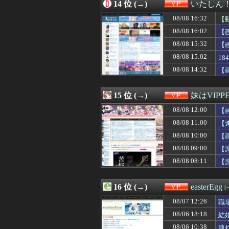
08/08 11:31
14 位 (→)
【悲報】ジャン
いたしん
08/08 11:30
【速報】オタク、
08/08 16:32
【
08/08 11:26
自炊するように
08/08 11:25
08/08 16:02
【驚愕】人生で初
【
08/08 11:20
【悲報】熊本避
08/08 15:32
【
08/08 11:15
【トラウマ】映画
08/08 15:02
1
08/08 11:15
ヤフオクで「気持
08/08 11:13
【ｼｺ画像】巨乳
08/08 14:32
【
08/08 11:10
【朗報】佐藤二
08/08 11:10
【画像】隣家の
15 位 (→)
妹はVIPP
08/08 12:00
【
08/08 11:00
【
08/08 10:00
【
08/08 09:00
【
08/08 08:11
【
16 位 (→)
easterEgg
[
08/07 12:26
職
08/06 18:18
結
08/06 10:38
連