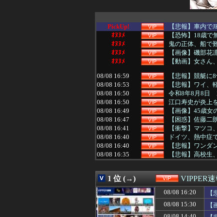
PickUp!
【悲報】車内でJ
ｵﾇﾇﾒ
【恐怖】18歳で
ｵﾇﾇﾒ
鬼の正体、船で
ｵﾇﾇﾒ
【画像】磯部花凛
ｵﾇﾇﾒ
【動画】女さん、
08/08 16:59
【悲報】競艇に8億
08/08 16:53
【悲報】ワイ、
08/08 16:50
令和8年8月8日
08/08 16:50
江口寿史が炎上
08/08 16:49
【画像】45歳女の
08/08 16:47
【困惑】佐藤二朗
08/08 16:41
【衝撃】マツコ
08/08 16:40
ドイツ、熱中症で
08/08 16:40
【悲報】ワンダン
08/08 16:35
【悲報】高校生、
08/08 16:34
【朗報】冨安健
08/08 16:34
【悲報】ショー
1 位 (→)
VIPPER
08/08 16:32
【動画】パチン
08/08 16:31
【悲報】ヒコロ
08/08 16:20
【
08/08 16:30
ホームレスの数、
08/08 15:30
【
08/08 16:28
【悲報】ワンピ
08/08 16:25
【悲報】生挿入に
08/08 14:40