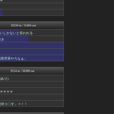
ｗ
ネギ速
VIPPER速報
NEWSぽけまとめーる
ネギ速
哲学ニュースnwk
10334 in / 51464 out
なんJミュージアム
コノユビニュース｜みんなの...
いしかないと笑われる
ぶる速-VIP
引き
まにゅそく 2chまとめニ...
不思議.net - 5ch...
Zチャンネル＠VIP
いたしん！
滅茶苦茶やろなぁ」
ヒロイモノ中毒
ネラーボイス
キニ速
9154 in / 56509 out
ラビット速報
【2ch】ニュー速クオリテ...
あり)
ゴールデンタイムズ
スコールちゃんねる｜２ちゃ...
不思議.net - 5ch...
ｗｗｗｗ
筋肉速報
えっ!?またここのサイト?
絶対コ〇す」⇒！！
いたしん！
【2ch】ニュー速クオリテ...
VIPPER速報