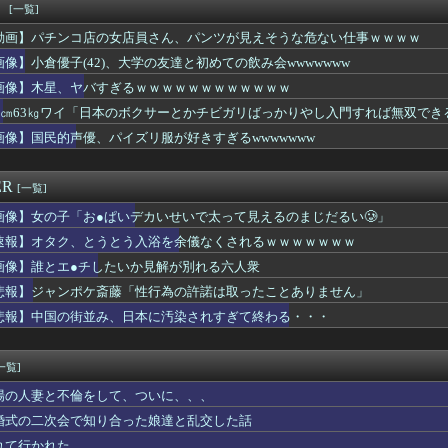
ポケ斉藤、ロケバスでフェラさせてすべてを失う
！
[一覧]
とうとう入浴を余儀なくされるｗｗｗｗｗｗｗｗｗｗｗｗｗｗｗｗｗ...
動画】パチンコ店の女店員さん、パンツが見えそうな危ない仕事ｗｗｗｗ
なって炊き込みご飯が簡単で美味しくてコスパもいいことに気づいた
めて浮気のsexした結果ｗｗｗｗｗｗｗｗｗｗｗwwww
画像】小倉優子(42)、大学の友達と初めての飲み会wwwwwww
難所の皆様「パンばっかり。飽き飽きしてる」
画像】木星、ヤバすぎるｗｗｗｗｗｗｗｗｗｗｗｗ
・特撮・アニメ・漫画・ゲームで「主人公がガチで敗北した回」と聞...
84㎝63㎏ワイ「日本のボクサーとかチビガリばっかりやし入門すれば無双で
ちの良い取引が～」って評価してくれた女に「もっと気持ちよくして...
女さん、童貞君にクッソエ○チな下着を見せつけてしまうｗｗｗｗｗ...
画像】国民的声優、パイズリ服が好きすぎるwwwwwww
朗、沈黙を破り完全勝利宣言
室外機、ガチのマジでおわるｗｗｗ【エアコン】
ER
[一覧]
画像】女の子「お●ぱいデカいせいで太って見えるのまじだるい🥲」
速報】オタク、とうとう入浴を余儀なくされるｗｗｗｗｗｗｗ
画像】誰とエ●チしたいか見解が別れる六人衆
悲報】ジャンポケ斎藤「性行為の許諾は取ったことありません」
悲報】中国の街並み、日本に汚染されすぎて終わる・・・
一覧]
場の人妻と不倫をして、ついに、、、
婚式の二次会で知り合った娘達と乱交した話
れて行かれた