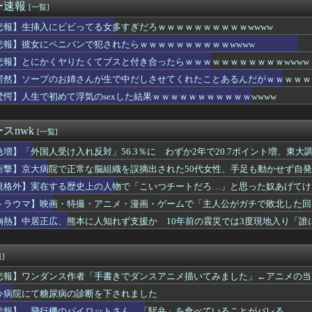
された女性､重篤な植物状態だが､意識は正常で何かを思考している...
ー速報
[一覧]
ワイ、転職するか迷う
女さん、とんでもないものをアップしてしまいコメ欄閉鎖ｗｗｗｗｗ...
悲報】生挿入にビビってる女多すぎだろｗｗｗｗｗｗｗｗｗｗwwww
査で知り合った女性から1億5000万円を受け取り、競艇で3億円...
悲報】彼女にペニバンで犯されたらｗｗｗｗｗｗｗｗｗｗwwww
高の男子アスリート」か W杯で圧巻の活躍を受けて米メディアが称...
悲報】とにかくヤりたくてブスと付き合ったらｗｗｗｗｗｗｗｗｗｗｗwwww
の巨乳女さん、ノーブラお○ぱいがエ口過ぎるｗｗｗｗｗｗｗｗｗｗ...
くなった理由 2位は「自分がしたくなくなった」、1位は…
愕然】ソープのお姉さんが生で中だしさせてくれたことあるんだがｗｗｗｗｗｗ
医療費未払い」が多すぎて病院が外人の治療を断るようになってしま...
驚愕】人生で初めて浮気のsexした結果ｗｗｗｗｗｗｗｗｗｗｗwwww
ゃん、また我々をシコらすｗｗｗｗｗｗ
10,000人以上死亡、ほとんどが高齢者で若者は元気・・・
さん、Ｘを更新「妻から『ハグでもしてみっか』と言われました」ｗ...
スnwk
[一覧]
我慢すれば怒りは収まる」って言うけど・・・
急増】「外国人受け入れ反対」56.3％に わずか2年で20.7ポイント増、東
くヤりたくてブスと付き合ったらｗｗｗｗｗｗｗｗｗｗｗwwww
手マンでイケオラーッ！」彼女「ま、待ってワイくんッ！」→こうな...
衝撃】京大病院で正常な脳組織を誤摘出された50代女性、手足も動かせず自
白人さん、あまりにも美しすぎるｗｗｗｗｗｗｗｗｗｗｗｗ
」
規格外】実在する歴史上の人物で「こいつチートだろ…」と思った奴あげてけ
ん映画、再び暗黒期に突入してしまう
士、河合ゆうすけ市議、 埼玉県知事選に立候補表明
トラウマ】映画・特撮・アニメ・漫画・ゲームで「主人公がガチで敗北した回
別大学生殺人事件、主犯格の川口被告(19)に無期懲役の判決
胸熱】中居正広、熊本に人知れず支援か 10年前の震災では3度現地入り「誰
さん、札束披露するもネット民から新社会人の初ボーナスくらいしか...
わ、どんどんモモンガに不穏な空気が漂い始める
インボイン
]
波さん、乳がガチで成長する
悲報】ワンダンス作者「手書きでダンスアニメ描いてみました」←アニメの当
全19巻）←これｗｗｗｗｗｗｗｗｗｗｗｗｗｗ
損切り加速ｗｗｗｗｗｗｗｗｗ
今病院にて糖尿病の診断を下されました
手術で前代未聞の医療ミス。患者は植物状態に...
悲報】 飛行機のパイロットさん、「駅弁」を食べていることがバレる……