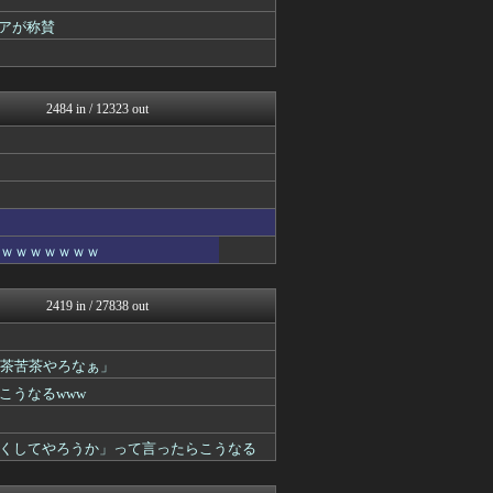
ラビット速報
筋肉速報
アが称賛
えっ!?またここのサイト?
いたしん！
おうまがタイムズ
【2ch】ニュー速クオリテ...
2484 in / 12323 out
バズッター速報
BIPブログ
ぶる速-VIP
NEWSぽけまとめーる
まとめCUP
ゴールデンタイムズ
なんJミュージアム
ｗｗｗｗｗｗｗｗ
コノユビニュース｜みんなの...
まにゅそく 2chまとめニ...
不思議.net - 5ch...
2419 in / 27838 out
Zチャンネル＠VIP
いたしん！
哲学ニュースnwk
滅茶苦茶やろなぁ」
キニ速
こうなるwww
ネラーボイス
【2ch】ニュー速クオリテ...
マジキチ速報
くしてやろうか」って言ったらこうなる
VIPPER速報
思考ちゃんねる