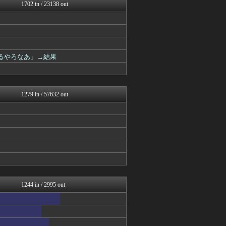
BIPブログ
1702 in / 23138 out
あらまめ2ch
ゴールデンタイムズ
バズッター速報
VIPPER速報
哲学ニュースnwk
きるやろなあ」→結果
まとめCUP
えっ!?またここのサイト?
もみあげチャ～シュ～
2chまとめ・読み物・長編...
1279 in / 57632 out
1244 in / 2995 out