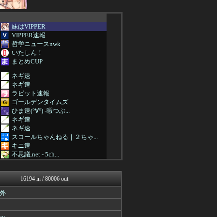
妹はVIPPER
VIPPER速報
哲学ニュースnwk
いたしん！
まとめCUP
ネギ速
ネギ速
ラビット速報
ゴールデンタイムズ
ひま速(°∀°) -暇つぶ...
ネギ速
ネギ速
スコールちゃんねる｜２ちゃ...
キニ速
不思議.net - 5ch...
ネギ速
筋肉速報
16194 in / 80006 out
いたしん！
おうまがタイムズ
外
【2ch】ニュー速クオリテ...
ネギ速
バズッター速報