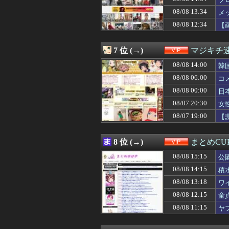
08/08 14:35
中居正広が熊本
08/08 14:34
プロレスラーの
08/08 13:34
メ
08/08 14:33
【鬼ｼｺ動画】女
08/08 12:34
【
08/08 14:32
【画像】国民的声
08/08 14:31
芸能人トップ層「
08/08 14:30
白浜町「100万
7 位 (→)
マジキチ
08/08 14:25
【悲報】彼女にペ
08/08 14:21
08/08 14:00
【画像】バレー
韓
08/08 14:20
【朗報】みい山作
08/08 06:00
コ
08/08 14:18
【衝撃】左ハン
08/08 00:00
日
08/08 14:15
積水ハウス「地面
08/08 14:12
女子高校生が学
08/07 20:30
女
08/08 14:10
【動画】JKさん
08/07 19:00
【
08/08 14:09
【芸能】元EXI
08/08 14:06
【動画】野犬の
08/08 14:05
【悲報】居酒屋「
8 位 (→)
まとめCU
08/08 14:03
【動画】甲子園
08/08 15:15
08/08 14:02
【画像】回転寿
公
08/08 14:00
【衝撃】京大病院
08/08 14:15
積
08/08 14:00
【朗報】及川光博
08/08 13:18
ワ
08/08 14:00
【画像】村重杏奈さ
08/08 14:00
【画像】セブン
08/08 12:15
童
08/08 14:00
韓国サッカー協
08/08 11:15
ヤ
08/08 13:50
【悲報】東科大医
ww
08/08 13:50
SES10年目の