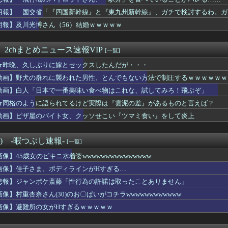
ん、ぶち切れ「電車内でこういうポジのおじ、ガチでイラネ」
る死者が9600人に
朗報】 国交省「『四国新幹線』と『東九州新幹線』、ガチで検討するわ。ガ
する歴史上の人物で「こいつチートだろ…」と思った奴あげてけ
朗報】及川光博さん（56）結婚ｗｗｗｗｗ
大好き部、ワイのフォルダが火を噴くぜ🍄💦
もなくデカイＪＫが発見されるｗｗｗｗｗｗ
女さん、ムホホお○ぱいがはみ出しそうになるもお構いなしｗｗｗｗ...
 2chまとめニュース速報VIP
[一覧]
菊地姫奈さん、乳がとんでもないことになる
★昨晩、久しぶりに嫁とセックスしたんだが・・・
お姉さんが生で中だしさせてくれたことあるんだがｗｗｗｗｗｗｗｗ...
)、筋トレした結果無事かわいくなる（※画像あり）
動画】野犬の群れに襲われた男性、とんでもない方法で制圧するｗｗｗｗｗｗ
ランニングマシーン占拠してずっと歩いてる男の正体←これｗｗｗｗｗ
動画】白人「日本で一番美味い食べ物はこれな、試してみろ！飛ぶぞ」
勇気だしてSEXしよって言ったらこうなるwww
豪遊
★同格のように語られてるけど実際は『雲泥の差』があるものと言えば？
りの嫁へのセ◯クスの誘い方、わからない・・・
動画】ピザ屋のバイト女、クッソせこい『ツマミ食い』をして炎上
(54)、JKに酒と薬を飲ませて性加害、動画770本を発見
影現場、普通ではないｗｗｗwｗｗｗｗｗｗｗｗ
ューマノイドロボ、ついに大公開ｗｗｗ技術力ホンマにえぐいな日本...
°) -暇つぶし速報-
[一覧]
日本で一番美味い食べ物はこれな、試してみろ！飛ぶぞ」
画像】45歳女のビキニ水着姿wwwwwwwwwwwwwww
来の元カノ、めちゃくちゃエグい乳を持つ
の警察、外国人グループに完全に舐められる
画像】佳子さま、ボディラインがHすぎる…
さMax！心も踊る「マンガ毎週末セール（50%還元）」2日目...
悲報】ジャンポケ斎藤「性行為の許諾は取ったことありません」
キ女子「クレジットカードの正しい使い方がコチラwww」
画像】村重杏奈さん(30)のお〇ぱいがコチラwwwwwwwwwwww
お●ぱいデカいせいで太って見えるのまじだるい🥲」
(32)、自分のシコポイントに気がつくｗｗｗｗｗｗｗｗｗｗ
画像】避難所の女がHすぎるｗｗｗｗｗ
友達と脚の細さを比較されてしまうｗｗｗｗｗｗｗｗｗ （※画像...
肉、意味あるの？(笑)」←これｗｗｗｗｗｗ