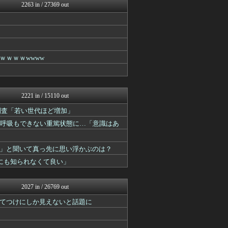
ラビット速報
2263 in / 27369 out
V速ニュップ
不思議.net - 5ch...
ゴールデンタイムズ
筋肉速報
えっ!?またここのサイト?
いたしん！
ｗｗｗwwww
おうまがタイムズ
BIPブログ
【2ch】ニュー速クオリテ...
キニ速
2221 in / 15110 out
ぶる速-VIP
大調査「若い世代ほど増加」
バズッター速報
まとめCUP
発呼吸もできない重篤状態に…「意識はあ
なんJミュージアム
ぶる速-VIP
コノユビニュース｜みんなの...
」と聞いて真っ先に思い浮かぶのは？
不思議.net - 5ch...
にも知られなくて良い」
働くモノニュース : 人生...
Zチャンネル＠VIP
いたしん！
2027 in / 26769 out
BIPブログ
てつけにしか見えないと話題に
VIPPER速報
【2ch】ニュー速クオリテ...
キニ速