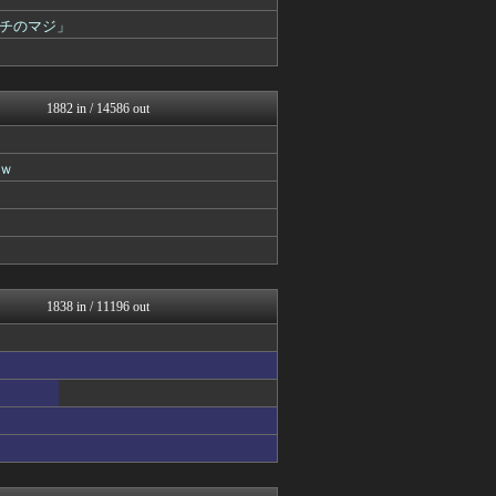
ラビット速報
ゴールデンタイムズ
チのマジ」
哲学ニュースnwk
キニ速
筋肉速報
えっ!?またここのサイト?
1882 in / 14586 out
BIPブログ
バズッター速報
ラビット速報
ｗ
NEWSぽけまとめーる
まとめCUP
りぷらい速報
VIPPER速報
コノユビニュース｜みんなの...
なんJミュージアム
Zチャンネル＠VIP
1838 in / 11196 out
まにゅそく 2chまとめニ...
BIPブログ
ぶる速-VIP
ヒロイモノ中毒
ネラーボイス
妹はVIPPER
ラビット速報
うしみつ-5chまとめ-
筋肉速報