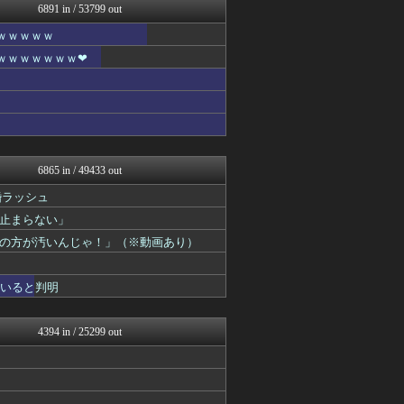
6891 in / 53799 out
BIPブログ
キニ速
ｗｗｗｗｗ
ラビット速報
ｗｗｗｗｗｗｗ❤
りぷらい速報
まとめCUP
なんJミュージアム
スコールちゃんねる｜２ちゃ...
コノユビニュース｜みんなの...
ぶる速-VIP
不思議.net - 5ch...
6865 in / 49433 out
もみあげチャ～シュ～
Zチャンネル＠VIP
婚ラッシュ
いたしん！
止まらない」
【2ch】ニュー速クオリテ...
の方が汚いんじゃ！」（※動画あり）
BIPブログ
ゴールデンタイムズ
思考ちゃんねる
ていると判明
(*ﾟ∀ﾟ)ゞカガクニュー...
VIPワイドガイド
V速ニュップ
4394 in / 25299 out
なんJやきう関係ない部@お...
キニ速
VIPPER速報
不思議.net - 5ch...