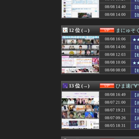
08/08 13:00
【画像】まんさ
08/08 14:40
08/08 12:50
ドイツ、猛暑によ
【
08/08 12:45
【規格外】実在
08/08 14:00
【
08/08 12:40
【画像】ロリコン
08/08 12:34
【画像】とんで
08/08 12:33
【ｼｺ画像】巨乳
12 位 (→)
まにゅそく
08/08 12:31
【画像】最新の
08/08 16:06
★
08/08 12:25
【愕然】ソープの
08/08 12:20
寺田心さん(18
08/08 14:06
【
08/08 12:18
【衝撃】ジムの
08/08 12:03
【
08/08 12:15
童貞だが女友達に
08/08 10:06
08/08 12:12
ワイ、コメダで
★
08/08 12:10
【悲報】久しぶ
08/08 08:08
【
08/08 12:09
【画像】イケおじ
08/08 12:09
【画像】AVの撮
08/08 12:03
【動画】純国産ヒ
13 位 (→)
ひま速(°∀
08/08 12:03
【動画】白人「
08/08 16:49
【
08/08 12:01
【画像】朝倉未
08/08 12:01
【動画】名古屋
08/07 21:00
【
08/08 12:01
Amazonのアツ
08/07 19:21
【
08/08 12:00
【画像】イマド
08/07 09:26
【
08/08 12:00
【画像】女の子「
08/08 11:40
【画像】佐倉綾音
08/05 18:31
【
08/08 11:39
ディズニーJK、
08/08 11:34
こじるり「その筋