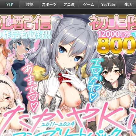
VIP
芸能
スポーツ
アニ漫
ゲーム
YouTube
生活