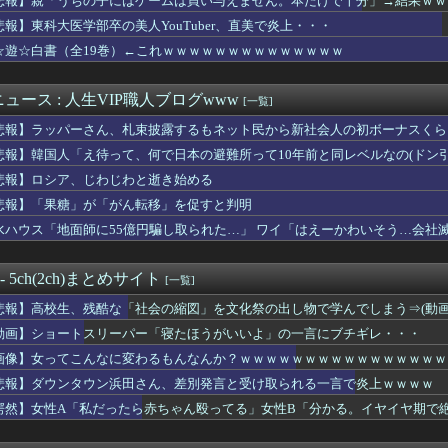
悲報】親「うちの子にはゲームは買い与えません。本だけで十分」→結果ｗｗ
カー協会に性接待疑惑、「Jリーグの審判を統括する人物」も含まれ...
悲報】東科大医学部卒の美人YouTuber、直美で炎上・・・
英の女部員←ベンチ入り 強豪校のジャガイモダンサー←ベンチ外
の価値、発表されるｗｗｗｗｗ(※画像あり)
☆遊☆白書（全19巻）←これｗｗｗｗｗｗｗｗｗｗｗｗｗｗ
徳神糧、経常利益が前年同期比84.1％減に
け入れ反対」56.3％に わずか2年で20.7ポイント増、東...
ュース : 人生VIP職人ブログwww
[一覧]
、ヌードデッサンでチ〇コをガン見してしまうｗｗｗwｗｗｗｗｗｗ...
医「これ腫瘍？」検査「正常な脳組織です」医者「腫瘍でしょ？」検...
悲報】ラッパーさん、札束披露するもネット民から新社会人の初ボーナスくら
パー堀大輔、「寝たほうがいいのでは？のコメントにブチギレ
悲報】韓国人「え待って、何で日本の避難所って10年前と同レベルなの(ドン
ぶりに嫁とセックスしたんだが・・・
トスリーパー「寝たほうがいいよ」の一言にブチギレ・・・
悲報】ロシア、じわじわと逝き始める
の墓を見た小学生「おばさんがいじわる」
悲報】「果糖」が「がん転移」を促すと判明
(42)、大学の友達と初めての飲み会wwwwwww
水ハウス「地面師に55億円騙し取られた…」 ワイ「はえーかわいそう…会社
ン韓国で認めてるもの 「キムチ」あと3つは？
から温泉が湧き出るwwwwwwww
尿病の診断を下されました
 - 5ch(2ch)まとめサイト
[一覧]
スリーパー堀大輔さん、今度は配信中に突然号泣「ずっと涙が止まら...
スリーパー堀さん、高須クリニックに医学的に詰められてガチ切れｗ...
悲報】高校生、残酷な「社会の縮図」を文化祭の出し物で学んでしまう⇒(動画
戦艦、建造費は総額43兆円か
動画】ショートスリーパー「寝たほうがいいよ」の一言にブチギレ・・・
損切り加速ｗｗｗｗｗｗｗｗｗ
んなに変わるもんなんか？ｗｗｗｗｗｗｗｗｗｗｗｗｗｗｗｗｗｗ...
画像】女ってこんなに変わるもんなんか？ｗｗｗｗｗｗｗｗｗｗｗｗｗｗｗｗ
さんのおっぱい、限界突破ｗｗｗｗｗｗｗｗｗ
悲報】ダウンタウン浜田さん、差別発言と受け取られる一言で炎上ｗｗｗｗ
態女(50)のアソコを70分舐め回して深くイカせた結果ｗｗｗｗ...
愕然】女性A「私だったら赤ちゃん殴ってる」女性B「分かる。イヤイヤ期で
ヤバすぎるｗｗｗｗｗｗｗｗｗｗｗｗ
中でこれやる奴ｗｗｗｗｗｗｗｗｗ
パワー全開おにぎり444円ｗｗｗｗｗｗｗｗｗｗｗｗ