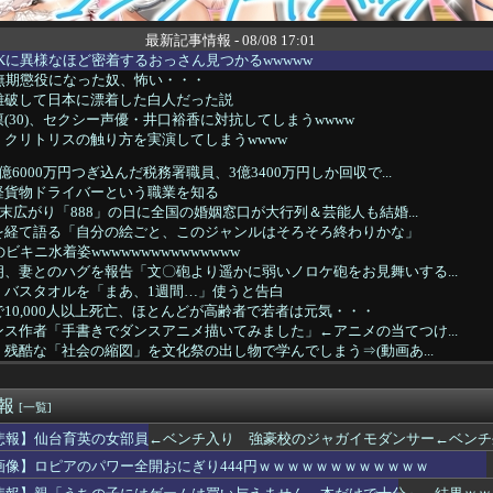
最新記事情報 - 08/08 17:01
Kに異様なほど密着するおっさん見つかるwwwww
無期懲役になった奴、怖い・・・
難破して日本に漂着した白人だった説
(30)、セクシー声優・井口裕香に対抗してしまうwwww
クリトリスの触り方を実演してしまうwwww
6000万円つぎ込んだ税務署職員、3億3400万円しか回収で...
軽貨物ドライバーという職業を知る
 末広がり「888」の日に全国の婚姻窓口が大行列＆芸能人も結婚...
を経て語る「自分の絵ごと、このジャンルはそろそろ終わりかな」
ビキニ水着姿wwwwwwwwwwwwwww
、妻とのハグを報告「文〇砲より遥かに弱いノロケ砲をお見舞いする...
、バスタオルを「まあ、1週間…」使うと告白
10,000人以上死亡、ほとんどが高齢者で若者は元気・・・
ス作者「手書きでダンスアニメ描いてみました」←アニメの当てつけ...
残酷な「社会の縮図」を文化祭の出し物で学んでしまう⇒(動画あ...
洋、クリスタルパレス加入決定！背番号17で鎌田大地と同僚に
トスリーパー堀大輔、高須幹弥にブチギレｗｗｗｗｗ
速報
コ店の女店員さん、パンツが見えそうな危ない仕事ｗｗｗｗ
[一覧]
ヒー コンビニで割引おにぎりは〝絶対買わない〟理由で炎上ｗｗｗ
悲報】仙台育英の女部員←ベンチ入り 強豪校のジャガイモダンサー←ベンチ
20年ちょいで90％減少・・・・・
画像】ロピアのパワー全開おにぎり444円ｗｗｗｗｗｗｗｗｗｗｗｗ
ースの原作者、尾田栄一郎先生51歳「あ、切り込む？笑」
ビビってる女多すぎだろｗｗｗｗｗｗｗｗｗｗwwww