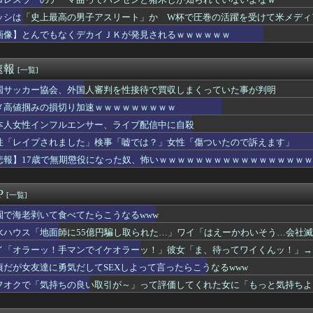
地震被災地に人知れず多額寄付
テーマ曲ってハンセンと猪木しか知られていないよなｗ
ッシは「史上最高の男子アスリート」か W杯で圧巻の活躍を受けて米メディ
さん、貸切風呂に入るだけでエ口過ぎて再生数がとんでもない事にな...
画像】とんでもなくデカイＪＫが発見されるｗｗｗｗｗｗ
優、パイズリ服が好きすぎるwwwwwww
一生遊んで暮らせる金持ってます」←不祥事起こしても引退せず仕事...
やるからパンダに代わる観光資源考えて」
速報
[一覧]
ニバンで犯されたらｗｗｗｗｗｗｗｗｗｗwwww
の狩野舞子さん、めっちゃえっちになる
国サッカー協会、外国人審判を性接待で買収しまくっていた事が判明
者、みいちゃんでチー牛なのではという疑惑が生まれるwwwwww...
メ高値掴みの損切り加速ｗｗｗｗｗｗｗｗｗ
ドル車のデメリット、意外と少ないｗｗｗｗｗ
本人女性インフルエンサー、ライブ配信中に自殺
師に55億円騙し取られた…」ワイ「はえーかわいそう…会社滅茶苦...
校行事で登山中にクマスプレー顔に誤射される ヘリで救助搬送
性「レイプされました」検事「嘘では？」女性「傷ついたので訴えます」
、M字開脚しながら登校するｗｗｗwｗｗｗｗｗｗｗｗ❤
悲報】17歳で無期懲役になった奴、怖いｗｗｗｗｗｗｗｗｗｗｗｗｗｗｗｗ
LE・黒木啓司さん、妻・宮崎麗果被告へのDVで逮捕されていたと...
群れに襲われた男性、とんでもない方法で制圧するｗｗｗｗｗｗｗ
6人で長居して会計4939円！喋りたいだけなら公園に行ってくれ...
P
[一覧]
の女性審判さん、早速甲子園で盛大にやらかすｗｗｗｗｗｗ
司でこれ食ってるヤツの正体ｗｗｗｗｗｗ
園で海老剥いて食べてたらこうなるwww
で正常な脳組織を誤摘出された50代女性、手足も動かせず自発呼吸...
水ハウス「地面師に55億円騙し取られた…」ワイ「はえーかわいそう…会社
さん（56）結婚ｗｗｗｗｗ
イ「オラーッ！手マンでイケオラーッ！」彼女「ま、待ってワイくんッ！」→
ん(30)のお胸がコチラwwwwwwwwwwww
イレブン、ついに神商品を販売ｗｗｗ
貞だが女友達に勇気だしてSEXしよって言ったらこうなるwww
会、外国人審判を性接待で買収しまくっていた事が判明
フオクで「気持ちの良い取引が～」って評価してくれた女に「もっと気持ちよ
学部卒の美人YouTuber、直美で炎上・・・
w
ワイ、転職するか迷う