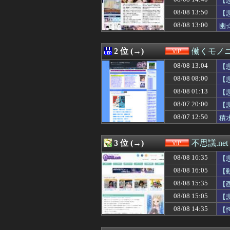
【
08/08 16:22
【悲報】韓国サッ
08/08 13:50
【
08/08 16:20
【悲報】仙台育
08/08 13:00
08/08 16:18
【衝撃】移民さん
幽
08/08 16:16
【悲報】米卸・木
08/08 16:10
【急増】「外国人受
2 位 (→)
働くモノニ
08/08 16:10
【画像】女子さん
08/08 16:09
【京都大】脳外科
08/08 13:04
【
08/08 16:09
ショートスリー
08/08 08:00
【
08/08 16:06
★★昨晩、久し
08/08 16:05
【動画】ショー
08/08 01:13
【
08/08 16:03
【悲報】火垂る
08/07 20:00
【
08/08 16:02
【画像】小倉優子
08/07 12:50
積
08/08 16:01
お前らがメイドイ
08/08 16:00
熊本地震で居酒屋
08/08 16:00
只今病院にて糖
3 位 (→)
不思議.net
08/08 16:00
【動画】ショート
08/08 16:00
【動画】ショート
08/08 16:35
【
08/08 15:50
「トランプ級」
08/08 16:05
【
08/08 15:40
【画像】コメ 
08/08 15:35
08/08 15:35
【画像】女ってこ
【
08/08 15:34
【画像】本田翼
08/08 15:05
【
08/08 15:33
下着がエ◯チな変
08/08 14:35
【
08/08 15:32
【画像】木星、
08/08 15:30
【画像】温泉の
08/08 15:30
【画像】ロピアの