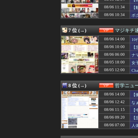
08/06 13:33
紹介された女の子(
08/06 13:31
【画像】板野友美
08/06 11:34
【
08/06 13:31
【悲報】日本、永
08/06 10:34
ボ
08/06 13:30
【朗報】女子大
08/06 13:30
2位『イオン』3
08/06 13:27
【画像】SUSU
7 位 (→)
マジキチ
08/06 13:25
【驚愕】風俗店「
08/06 13:18
08/06 14:00
元ジャンポケ斉
1
08/06 13:11
少年ジャンプの人
08/06 10:00
【
08/06 13:10
【悲報】週刊少年
08/06 06:00
ナ
08/06 13:09
【動画】かもし
08/06 13:09
【画像】外国人が
08/05 18:00
女
08/06 13:05
【画像】“ルフィ
08/05 12:00
C
08/06 13:03
《必見》男の趣味
08/06 13:03
ワイ「どう見ても
08/06 13:01
【画像】JKにフ
8 位 (→)
哲学ニュー
08/06 13:00
【正論】有吉氏
08/06 14:00
08/06 13:00
週刊少年ジャンプ
【
08/06 13:00
車で要らない装
と
08/06 12:42
な
08/06 13:00
【画像】隠れ巨乳
08/06 11:15
【
08/06 12:47
【悲報】みい山
08/06 12:45
【画像】松本人志さ
08/06 09:20
【
08/06 12:45
【画像】松本人志さ
08/06 07:00
人
08/06 12:42
なぁ、永久機関
08/06 12:40
【閲覧注意】元臆