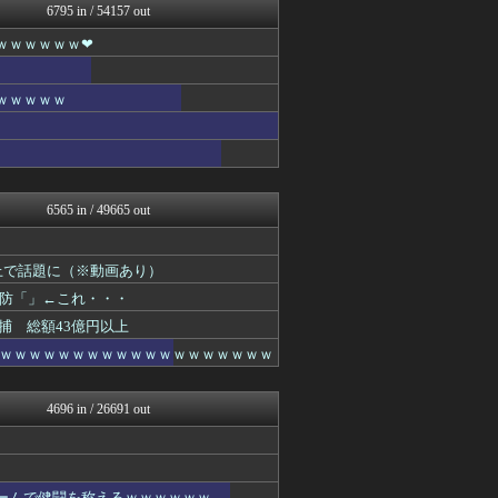
6795 in / 54157 out
あらまめ2ch
バズッター速報
ｗｗｗｗｗｗ❤
はーとログ
NEWSぽけまとめーる
なんJミュージアム
ｗｗｗｗｗ
コノユビニュース｜みんなの...
ぶる速-VIP
まにゅそく 2chまとめニ...
不思議.net - 5ch...
Zチャンネル＠VIP
6565 in / 49665 out
いたしん！
哲学ニュースnwk
マジキチ速報
上で話題に（※動画あり）
キニ速
防「」←これ・・・
ネラーボイス
【2ch】ニュー速クオリテ...
捕 総額43億円以上
ラビット速報
ｗｗｗｗｗｗｗｗｗｗｗｗｗｗｗｗｗｗｗ
VIPPER速報
思考ちゃんねる
V速ニュップ
4696 in / 26691 out
はーとログ
不思議.net - 5ch...
はーとログ
えっ!?またここのサイト?
ルームで健闘を称えるｗｗｗｗｗｗ