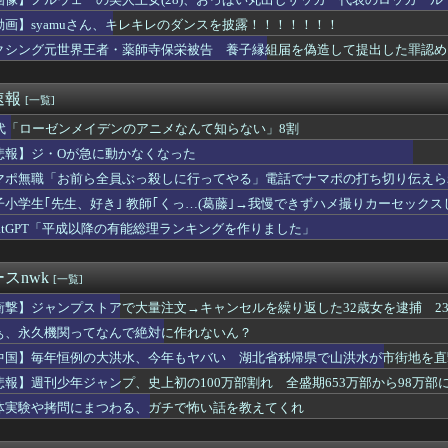
33)とのLINE、順調すぎるww
(32)さん、想像以上にデカい乳をしてしまうwww
動画】syamuさん、キレキレのダンスを披露！！！！！！！
住資格許可の条件を爆上げｗｗｗ 外国人さん「もう日本ええわ・・...
クシング元世界王者・薬師寺保栄被告 養子縁組届を偽造して提出した罪認め
生さん、被災地に手作りおにぎりを出荷
位『ヤオコー』【一番お寿司が美味しいと思うスーパー】1位がこち...
RU視聴者が選ぶ二郎系ランキング2026が発表されるｗｗｗ
速報
[一覧]
女子大生専門店やで～」ワイ「うひょ～」→wwww
藤被告、懲役7年を求刑される
0代「ローゼンメイデンのアニメなんて知らない」8割
気マンガグッズを“大量注文しキャンセル”繰り返したか 女逮捕 ...
悲報】ジ・Oが急に動かなくなった
ジャンプさん、最大発行部数653万部から急降下でついに100万...
マポ無職「お前ら全員ぶっ殺しに行ってやる」電話でナマポの打ち切り伝えら
れない運転、限界突破
絶対に食べられない日本料理第1位wwwwwwwww
子小学生｢先生、好き｣ 教師｢くっ…(葛藤｣→我慢できずハメ撮りカーセック
”強盗事件、幹部の男に懲役20年の有罪判決確定！！！
hatGPT「平成以降の有能総理ランキングを作りました」
Tier表【令和最新完全版】がヤバすぎる！！！
熟女AVのパッケージにしか見えん商品宣伝画像でも見るか...」
ルボッキデカチン見せた時の反応集がこちらww
スnwk
[一覧]
、「テレビ見ない」発言をする無神経な一般人に憤慨
、発行部数100万部割れ・・・
衝撃】ジャンプストアで大量注文→キャンセルを繰り返した32歳女を逮捕 23
備、「電動シート」に決まる・・・ｗ
で欲求が満たされた」
ぁ、永久機関ってなんで絶対に作れないん？
女子「これでEのだ！！」ﾇｷﾞﾇｷﾞ
中国】毎年恒例の大洪水、今年もヤバい 湖北省秭帰県で山洪水が市街地を直
のコンテンツ、なぜか消えまくる
ん、大勢の若いファンに囲まれてご満悦wwwwwwwwwwww...
悲報】週刊少年ジャンプ、史上初の100万部割れ 全盛期653万部から98万部
ん、大勢の若いファンに囲まれてご満悦wwwwwwwwwwww...
体実験や拷問にまつわる、ガチで怖い話を教えてくれ
ってなんで絶対に作れないん？
女キャバ嬢の首吊り自●配信、拡散されまくって終わるｗｗｗｗｗｗ...