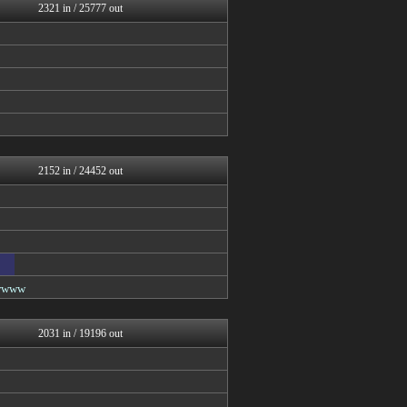
働くモノニュース : 人生...
2321 in / 25777 out
うしみつ-5chまとめ-
不思議.net - 5ch...
筋肉速報
えっ!?またここのサイト?
いたしん！
BIPブログ
【2ch】ニュー速クオリテ...
あらまめ2ch
ゴールデンタイムズ
VIPPER速報
2152 in / 24452 out
キニ速
ラビット速報
NEWSぽけまとめーる
りぷらい速報
なんJミュージアム
コノユビニュース｜みんなの...
うしみつ-5chまとめ-
www
ぶる速-VIP
まにゅそく 2chまとめニ...
いたしん！
2031 in / 19196 out
Zチャンネル＠VIP
BIPブログ
ヒロイモノ中毒
キニ速