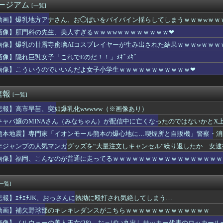
ージアム
[一覧]
ゲームがやりたいのに内蔵容量が足りなくてゲームができない
の風俗店に行った結果ｗｗｗｗｗｗｗｗｗwwww
動画】爆乳地方アナさん、お◯ぱいをバイバイン揺らしてしまうｗｗｗwｗｗ
すぎてもう別れようか迷ってる
画像】肛門科の先生、美人すぎるｗｗｗwｗｗｗｗｗｗｗｗ❤
口、アジカン後藤「BUMPが邦ロックを一変させた」←これｗｗｗ...
露寺蜜璃AIコスプレイヤーが生み出された結果ｗｗｗwｗｗｗｗｗ...
画像】爆乳の甘露寺蜜璃AIコスプレイヤーが生み出された結果ｗｗｗwｗｗｗ
国産リアルヒューマノイドｷﾀ━━━━━━(ﾟ∀ﾟ)━━━━━...
画像】隠れ巨乳女子「これでEのだ！！」ﾇｷﾞﾇｷﾞ
高校生の『油絵』がガチで上手wwwwww
画像】こういうのでいいんだよ女子小学生ｗｗｗｗｗｗｗｗｗｗｗ❤
イクがヤバすぎるｗｗｗｗｗ
暴行の罪、元ジャンポケ斉藤被告に懲役7年求刑⇒！
年ジャンプさん、最大発行部数653万部から急降下でついに100...
速報
[一覧]
イドルが男性アイドルへ「童貞ですか？」→セクハラだと大炎上ｗｗ...
ストアで大量注文→キャンセルを繰り返した32歳女を逮捕 238...
悲報】高市早苗、突如爆乳化wwwww（※画像あり）
メイデンのアニメなんて知らない」8割
キャバ嬢のMINAさん（みなちゃん）が配信中に亡くなったのではないかとX
被害女性「事件後にバウムクーヘン売ったりTikTokライブして...
イレブンのおにぎりの価格、もはや限界を超える
熊本地震】専門家「イオンモール熊本の爆心地に…喫煙所と自販機」警察・消
ん被災地に手作りおにぎりを出荷ｗｗｗ
年ジャンプの人気マンガグッズを“大量注文しキャンセル”繰り返したか 女逮
家「イオンモール熊本の爆心地に…喫煙所と自販機」警察・消防「」...
画像】福岡、こんなのが普通に走ってるｗｗｗｗｗｗｗｗｗｗｗｗｗｗｗｗｗ
nで「GANTZ」が全巻100円ｗｗｗｗｗｗｗｗｗｗ
ｗｗｗ
「ドコモの銀行」に変わってうんざりしてるやつw w w
「ドコモの銀行」に変わってうんざりしてるやつw w w
[一覧]
“客離れ”が止まらない「かつや」 男性客を遠ざけた、ワンコイン...
じさん「お腹だけぽっこり」になる原因、ガチで判明するｗｗｗｗ
悲報】ｴﾁｴﾁJK、おっさんに執拗に殴打され気絶してしまう…
小遣い月に1万しか貰ってない…辛い…」
動画】補欠野球部のキレキレダンスがこちらｗｗｗｗｗｗｗｗｗｗｗｗｗ
ャ女さん「めっちゃ胸ジロジロ見てんじゃん♡」→このお◯ぱいだっ...
画像】ノルウェーの美人王女(28)、おっぱい丸出しサッカー代表のロッカー