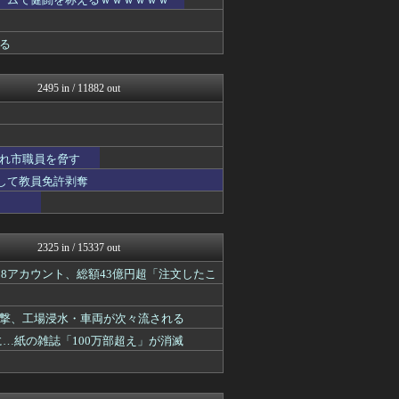
いたしん！
BIPブログ
おうまがタイムズ
る
キニ速
【2ch】ニュー速クオリテ...
ぶる速-VIP
2495 in / 11882 out
バズッター速報
ゴールデンタイムズ
ラビット速報
VIPPER速報
れ市職員を脅す
コノユビニュース｜みんなの...
ぶる速-VIP
スして教員免許剥奪
不思議.net - 5ch...
Zチャンネル＠VIP
いたしん！
BIPブログ
2325 in / 15337 out
キニ速
【2ch】ニュー速クオリテ...
8アカウント、総額43億円超「注文したこ
あらまめ2ch
なんJミュージアム
撃、工場浸水・車両が次々流される
ゴールデンタイムズ
VIPワイドガイド
に…紙の雑誌「100万部超え」が消滅
(*ﾟ∀ﾟ)ゞカガクニュー...
哲学ニュースnwk
キニ速