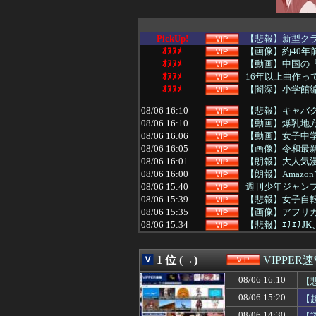
PickUp!
【悲報】新型ク
ｵﾇﾇﾒ
【画像】約40年前
ｵﾇﾇﾒ
【動画】中国の
ｵﾇﾇﾒ
16年以上曲作っ
ｵﾇﾇﾒ
【闇深】小学館編
08/06 16:10
【悲報】キャバ
08/06 16:10
【動画】爆乳地方
08/06 16:06
【動画】女子中学
08/06 16:05
【画像】令和最
08/06 16:01
【朗報】大人気漫画
08/06 16:00
【朗報】Amazo
08/06 15:40
週刊少年ジャンプ
08/06 15:39
【悲報】女子自転
08/06 15:35
【画像】アフリカ
08/06 15:34
【悲報】ｴﾁｴﾁ
08/06 15:33
【朗報】ワイ君、
08/06 15:33
【画像】清楚系
1 位 (→)
VIPPER
08/06 15:33
「稼ぎ頭は妻」
08/06 15:30
高ぇよ…〈年金月
08/06 16:10
【
08/06 15:30
【悲報】高市早苗
08/06 15:20
【
08/06 15:25
【悲報】既婚者ワイ
08/06 15:22
彼女の家が貧い
08/06 14:30