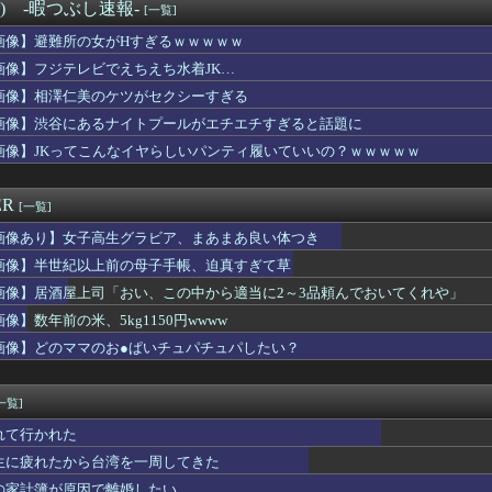
の大洪水、今年もヤバい 湖北省秭帰県で山洪水が市街地を直撃、工...
°) -暇つぶし速報-
[一覧]
◯ちな巨乳お姉さん、我慢できなくなるｗｗｗｗｗｗｗｗｗｗｗ
画像】避難所の女がHすぎるｗｗｗｗｗ
生きてたら不可能じゃない…？
ゃん、なんか別人みたいだと話題に
画像】フジテレビでえちえち水着JK…
の母親が酒を飲んでた赤ん坊の顔ｗｗｗｗｗｗｗｗｗｗｗｗ
画像】相澤仁美のケツがセクシーすぎる
必ず1回はヌいてるプリキュアのキャラがこちらwww
画像】渋谷にあるナイトプールがエチエチすぎると話題に
(おさや)伝説のファン、子供ができたおさやへの正直な気持ちを語...
んの横顔、ガチでヌけると話題にwwww
画像】JKってこんなイヤらしいパンティ履いていいの？ｗｗｗｗｗ
プリ版「たけしの挑戦状」が配信開始！ [837857943...
子高生グラビア、まあまあ良い体つき
ER
[一覧]
画像あり】女子高生グラビア、まあまあ良い体つき
画像】半世紀以上前の母子手帳、迫真すぎて草
画像】居酒屋上司「おい、この中から適当に2～3品頼んでおいてくれや」
像】数年前の米、5kg1150円wwww
画像】どのママのお●ぱいチュパチュパしたい？
一覧]
れて行かれた
生に疲れたから台湾を一周してきた
の家計簿が原因で離婚したい