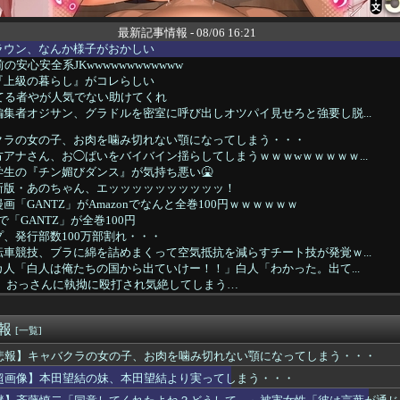
最新記事情報 - 08/06 16:21
ラウン、なんか様子がおかしい
の安心安全系JKwwwwwwwwwwww
『上級の暮らし』がコレらしい
てる者やが人気でない助けてくれ
集者オジサン、グラドルを密室に呼び出しオツパイ見せろと強要し脱...
クラの女の子、お肉を噛み切れない顎になってしまう・・・
アナさん、お◯ぱいをバイバイン揺らしてしまうｗｗｗwｗｗｗｗｗ...
生の『チン媚びダンス』が気持ち悪い🤮
新版・あのちゃん、エッッッッッッッッッッ！
「GANTZ」がAmazonでなんと全巻100円ｗｗｗｗｗｗ
nで「GANTZ」が全巻100円
、発行部数100万部割れ・・・
車競技、ブラに綿を詰めまくって空気抵抗を減らすチート技が発覚ｗ...
人「白人は俺たちの国から出ていけー！！」白人「わかった。出て...
JK、おっさんに執拗に殴打され気絶してしまう…
エ○チ中に興奮したセフレのメンヘラ女(26)に精子をぶっかけた...
女性声優さん、ヘソ出しでベッドイン画像を投稿してしまう…
速報
の夫婦、離婚率が3倍になることが明らかに
[一覧]
10万円〉74歳おひとりさま男性の悲鳴。「惣菜すら手が出ない」
悲報】キャバクラの女の子、お肉を噛み切れない顎になってしまう・・・
、突如爆乳化wwwww（※画像あり）
超画像】本田望結の妹、本田望結より実ってしまう・・・
(31)行き遅れBBA(39)にロックオンwwww
場合、結婚はやめたほうがいいと思う？