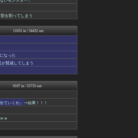
ないモンスター」
VIPPER速報
なんJミュージアム
万部を割ってしまう
ゴールデンタイムズ
りぷらい速報
まとめCUP
11031 in / 54432 out
スコールちゃんねる｜２ちゃ...
もみあげチャ～シュ～
コノユビニュース｜みんなの...
ぶる速-VIP
不思議.net - 5ch...
になった
Zチャンネル＠VIP
国民が賛成してしまう
いたしん！
はーとログ
【2ch】ニュー速クオリテ...
あらまめ2ch
9197 in / 55735 out
ラビット速報
まとめCUP
はーとログ
出ていくわ」⇒結果！！！
不思議.net - 5ch...
筋肉速報
えっ!?またここのサイト?
ｗｗ
はーとログ
いたしん！
VIPPER速報
【2ch】ニュー速クオリテ...