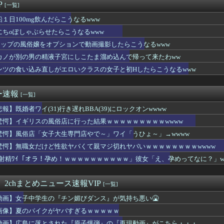
こんなのが普通に走ってるｗｗｗｗｗｗｗｗｗｗｗｗｗｗｗｗ
P
[一覧]
K中川安奈「巨乳やで～ｗｗｗ」ワイ巨乳好き「…う～ん」
さん、ダウン症です」キラキラ女さん「人生終わった」⇒絶望へ！！...
鉛１日100mg飲んだらこうなるwww
ーの美人王女(28)、おっぱい丸出しサッカー代表のロッカールー...
にちoぽしゃぶらせたらこうなるwww
がクッソエ○チなお姉さん、プリップリなおケツを見せつけてしまう...
カップの風俗嬢をオプションで動画撮影したらこうなるwww
乳が一番抜ける←これまじ？？？
チで可愛すぎる新入社員が入社してしまうwwww
カノが別の男の精液子宮にしこたま溜め込んで帰って来たわww
県の海外事務所を全廃へ「公務員が海外で遊ぶためにあるだけ」
ンツの食い込み直しがエロいクラスの女子と初Hしたらこうなるwww
以上前の母子手帳、迫真すぎて草
の間で「サウダージ」がメチャ流行っているらしい
さんが地上波にスピード復帰できる理由、誰にも分からない・・・
ー速報
[一覧]
「ワクワクする自販機」見つかるｗｗｗｗｗｗ
報】既婚者ワイ(31)行き遅れBBA(39)にロックオンwwww
んなのが普通に走ってるｗｗｗｗｗｗｗｗｗｗｗｗｗｗｗｗｗｗｗｗ...
らない装備、「電動シート」に決まるｗｗｗｗｗ
驚愕】イギリスの風俗店に行った結果ｗｗｗｗｗｗｗｗｗwwww
い物、いくらなんでも旨すぎへん？
驚愕】風俗店「女子大生専門店やで～」ワイ「うひょ～」→wwww
うのでいいんだよ女子小学生ｗｗｗｗｗｗｗｗｗｗｗ❤
ん「意地を張らずに、もっと現金を使って遊べばよかった」
驚愕】無職女だけど性欲ヤバくて親マジ切れヤバいｗｗｗｗｗｗｗｗwwww
ん、マチアプの女にぼったくりバーへと連れていかれる⇒ｗｗｗ
ex射精ﾜｲ「オラ！孕め！ｗｗｗｗｗｗｗｗｗｗ」彼女「え、孕めってなに？」w
ー牛のイラスト』にそっくりすぎる男の子wwwwwww
落とされた『原子爆弾』の『再現動画』がこちら・・・
JKさん、腰ヘコ運動をUPしてしまう。
 2chまとめニュース速報VIP
[一覧]
ゃん、なんか別人になる
動画】女子中学生の『チン媚びダンス』が気持ち悪い🤮
子、下半身が豊満すぎてしまうwwwwww
だけマシと見るべきか。今はもう合葬墓ばかり
画像】夏のバイクがヤバすぎるｗｗｗｗｗ
ーと作者、またも一線を超える(朝活～くぱぁ)ｗｗｗｗｗｗｗ
動画】広島に落とされた『原子爆弾』の『再現動画』がこちら・・・