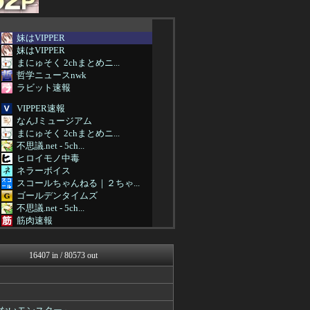
妹はVIPPER
妹はVIPPER
まにゅそく 2chまとめニ...
哲学ニュースnwk
ラビット速報
VIPPER速報
なんJミュージアム
まにゅそく 2chまとめニ...
不思議.net - 5ch...
ヒロイモノ中毒
ネラーボイス
スコールちゃんねる｜２ちゃ...
ゴールデンタイムズ
不思議.net - 5ch...
筋肉速報
えっ!?またここのサイト?
いたしん！
16407 in / 80573 out
はーとログ
【2ch】ニュー速クオリテ...
ラビット速報
バズッター速報
はーとログ