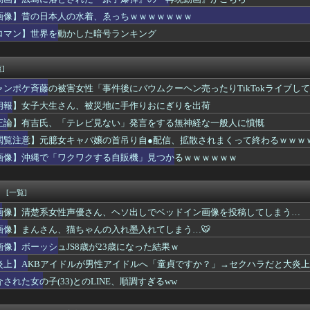
ゃん、イメチェンして可愛くなる
さん、バイク画像を投稿するも見た目が汚らしいとネットの女性たち...
画像】昔の日本人の水着、ゑっちｗｗｗｗｗｗｗ
コートに必ずある店ｗｗｗｗｗｗｗ
ロマン】世界を動かした暗号ランキング
職、スーツ着て大手町丸の内を徘徊
悪夢」海上に突き出た米クルーズ船スライダーで、利用者が動けなく...
日に今年も極左活動家が座り込み→県警に強制排除される動画が話題に
]
門家「イオンモール熊本の爆心地に…喫煙所と自販機」警察・消防「」
ャンポケ斉藤の被害女性「事件後にバウムクーヘン売ったりTikTokライブし
ソード
り方をしている人
朗報】女子大生さん、被災地に手作りおにぎりを出荷
をオプションで動画撮影したらこうなるwww
正論】有吉氏、「テレビ見ない」発言をする無神経な一般人に憤慨
悪夢」海上に突き出た米クルーズ船スライダーで、利用者が動けなく...
イバー攻撃 英政府機関の性能評価試験
閲覧注意】元臆女キャバ嬢の首吊り自●配信、拡散されまくって終わるｗｗｗ
、熊本地震に300万寄付 → 炎上ｗｗｗ
画像】沖縄で「ワクワクする自販機」見つかるｗｗｗｗｗｗ
ット残骸、月面に衝突か ファルコン9の上段
モール熊本の今後
を和訳して一番ダサいコンビランキングｗｗｗｗｗｗｗ
！
[一覧]
出身なの…」一般人「そんなの関係ないよ！」女「そういう態度が一...
画像】清楚系女性声優さん、ヘソ出しでベッドイン画像を投稿してしまう…
〝変貌ぶり〟に騒然！「渋くなりすぎ」「いつの間にかイケおじに」...
】東京駅店が8月27日で突如閉店へ… ラクーア店に続く発表に紅...
画像】まんさん、猫ちゃんの入れ墨入れてしまう…🐯
uさん、キレキレのダンスを披露！！！！！！！
画像】ボーッシュJS8歳が23歳になった結果ｗ
のぶっちゃけたセッ■ス経験人数がこちらwwwwwwww
炎上】AKBアイドルが男性アイドルへ「童貞ですか？」→セクハラだと大炎
！！CX-5がバカ売れｗｗｗｗｗｗ
番組に出演した性加害者「酒飲んでて覚えてない」
介された女の子(33)とのLINE、順調すぎるww
けど性欲ヤバくて親マジ切れヤバいｗｗｗｗｗｗｗｗwwww
Zオスガキ、名前がダサすぎるｗｗｗｗｗｗ