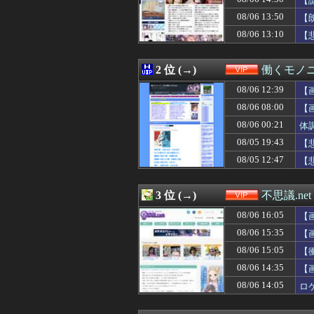
【
08/06 15:20
【超画像】本田
08/06 13:50
【
08/06 15:19
【画像】肛門科
08/06 13:10
08/06 15:17
【悲報】 東大教
【
08/06 15:15
松屋「みんなの
08/06 15:15
亜鉛１日100mg
2 位 (→)
働くモノニ
08/06 15:10
【画像】長瀬智也
08/06 15:10
【悲報】高級ブ
08/06 12:39
【
08/06 15:09
【動画あり】高市
08/06 08:00
【
08/06 15:09
ワイの新NISA
08/06 15:05
【衝撃】NHK職
08/06 00:21
体
08/06 15:03
【悲報】マジで
08/05 19:43
【
08/06 15:03
【画像】まんさん
08/05 12:47
【
08/06 15:03
生活保護ワイ 
08/06 15:00
町のお弁当屋さん
08/06 15:00
サカナ山口、アジ
3 位 (→)
不思議.net
08/06 14:50
元キャバ嬢のMI
08/06 14:45
姪にちoぽしゃぶ
08/06 16:05
【
08/06 14:44
【悲報】松屋の定
08/06 15:35
【
08/06 14:35
【画像あり】カ
08/06 14:34
08/06 15:05
【動画】補欠野
【
08/06 14:33
【ｼｺ画像】ま
08/06 14:35
【
08/06 14:33
ぼく「子供は最低
08/06 14:05
ロ
08/06 14:33
【画像】ボーッシ
08/06 14:30
【謎】斉藤慎二「
08/06 14:30
「認知症」になり