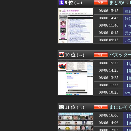
08/06 12:39
【画像】福岡、
9 位 (→)
まとめCU
08/06 12:39
【画像】元NH
08/06 15:15
08/06 12:35
【悲報】医者「娘
亜
08/06 12:34
【画像】ノルウェ
08/06 14:45
姪
08/06 12:33
【ｼｺ画像】お尻
08/06 11:46
H
08/06 12:33
【画像】ブス巨
08/06 12:31
【画像】弊社、ガ
08/06 10:15
元
08/06 12:30
兵庫斎藤知事、
08/06 09:15
パ
08/06 12:30
【画像】半世紀
08/06 12:26
今、中高生たち
08/06 12:20
【謎】広末涼子
10 位 (→)
バズッタ
08/06 12:20
【画像】沖縄で
08/06 15:25
【悲
08/06 12:20
【画像】福岡、こ
08/06 12:18
【衝撃】車で要
08/06 14:25
【
08/06 12:12
蕎麦とかいう食
08/06 13:25
【
08/06 12:10
【画像】こうい
08/06 12:09
08/06 11:25
【悲報】桐谷さ
【
08/06 12:09
【悲報】ワイく
08/06 10:25
s
08/06 12:09
【画像】『例のチ
08/06 12:03
【動画】広島に
08/06 12:03
【動画】どエッチ
11 位 (→)
まにゅそく
08/06 12:03
【画像】あのち
08/06 16:06
【
08/06 12:01
【悲報】桜井日奈
08/06 12:01
まだ墓石がある
08/06 14:06
【
08/06 12:00
【画像】ひなこの
08/06 12:03
【