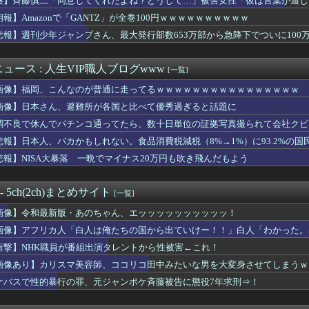
謎】斉藤慎二「同意してくれたよね？どうして…」被害女性「彼は言葉が通じ
望結の妹、本田望結より実ってしまう・・・
朗報】Amazonで「GANTZ」が全巻100円ｗｗｗｗｗｗｗｗｗｗ
の先生、美人すぎるｗｗｗwｗｗｗｗｗｗｗｗ❤
授(60代)、入試サイトのソースコードに「六四天安門」と埋め込...
悲報】週刊少年ジャンプさん、最大発行部数653万部から急降下でついに100
食卓だから片付け手伝って！」
飲んだらこうなるwww
ュース : 人生VIP職人ブログwww
[一覧]
さん、バイク画像を投稿するも見た目が汚らしいとネットの女性たち...
ランドの服、もうめちゃくちゃ
画像】福岡、こんなのが普通に走ってるｗｗｗｗｗｗｗｗｗｗｗｗｗｗｗｗ
首相、広島原爆の日のあいさつで噛んでしまい全国ニュースになって...
画像】日本さん、避難所が各国と比べて優秀過ぎると話題に
、『爆益』をマジで生み出してしまうwwwwwwwww
員が番組出演タレントから性被害←これ！
調不良で休んでパチンコ通ってたら、数十日単位の証拠写真撮られて会社クビ
ハゲてきた。助けて
悲報】日本人、バカかもしれない。食品消費税減税（8%→1%）に93.2%の
、猫ちゃんの入れ墨入れてしまう…🐯
悲報】NISA大暴落 一晩でマイナス20万円も吹き飛んだもよう
近所の祭りに参戦するも
「申し訳ないが消費税1%になったらその分商品代を値上げするわ」...
カン後藤「BUMPが邦ロックを一変させた」
 - 5ch(2ch)まとめサイト
[一覧]
NAさん（みなちゃん）が配信中に亡くなったのではないかとX上で...
らせたらこうなるwww
画像】令和最新版・あのちゃん、エッッッッッッッッッッ！
食、一般サラリーマンが手の届かない昼飯になってしまうwwwww...
画像】アフリカ人「白人は俺たちの国から出ていけー！！」白人「わかった。
リスマ美容師、ココリコ田中みたいな男を大変身させてしまうｗｗｗ
球部のキレキレダンスがこちらｗｗｗｗｗｗｗｗｗｗｗｗｗ
衝撃】NHK職員が番組出演タレントから性被害←これ！
んさん、特盛りお◯ぱいを晒してしまうｗｗｗｗｗｗｗｗｗｗｗ
画像あり】カリスマ美容師、ココリコ田中みたいな男を大変身させてしまうｗ
5人は欲しいね！」嫁「2人くらいで十分でしょ………」ぼく「はぁ...
ケバスで性的暴行の罪、元ジャンポケ斉藤被告に懲役7年求刑⇒！
ュJS8歳が23歳になった結果ｗ
同意してくれたよね？どうして…」被害女性「彼は言葉が通じないモ...
たくないなら「お酒」をやめて 一番認知症に良くないのは「お酒」...