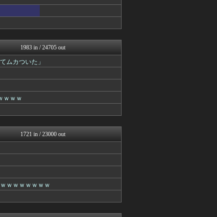
もみあげチャ～シュ～
【2ch】ニュー速クオリテ...
あらまめ2ch
ネラーボイス
(*ﾟ∀ﾟ)ゞカガクニュー...
ラビット速報
1983 in / 24705 out
ガールズVIPまとめ
ててムカついた」
ガールズVIPまとめ
ガールズVIPまとめ
まとめCUP
VIPワイドガイド
ｗｗｗｗ
ガールズVIPまとめ
スコールちゃんねる｜２ちゃ...
ガールズVIPまとめ
ラビット速報
ガールズVIPまとめ
1721 in / 23000 out
うしみつ-5chまとめ-
ガールズVIPまとめ
ガールズVIPまとめ
筋肉速報
BIPブログ
上ｗｗｗｗｗｗｗｗ
あらまめ2ch
VIPPER速報
バズッター速報
キニ速