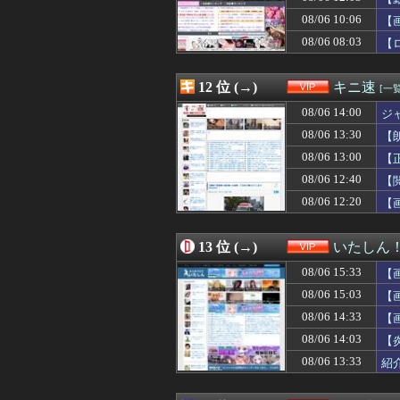
08/06 12:00
【朗報】あのち
08/06 10:06
08/06 12:00
【画像】長瀬智也
【
08/06 12:00
ハズレのフード
08/06 08:03
【
08/06 12:00
【画像】ワイ無
08/06 12:00
【動画】「最悪の
08/06 11:59
【動画】原爆の
12 位 (→)
キニ速
[一覧
08/06 11:58
【熊本地震】専
08/06 14:00
ジ
08/06 11:57
昭和の恋愛エピ
08/06 11:47
理想的な年の取
08/06 13:30
【
08/06 11:46
Hカップの風俗嬢
08/06 13:00
【
08/06 11:45
【動画】「最悪の
08/06 12:40
08/06 11:43
AIが指示なくサ
【
08/06 11:42
セクシー女優さん
08/06 12:20
【
08/06 11:40
スペースＸのロケ
08/06 11:40
【疑問】イオン
08/06 11:39
芸人のコンビ名
13 位 (→)
いたしん
08/06 11:39
女さん「私、部落
08/06 15:33
【
08/06 11:36
63歳・木村祐一
08/06 11:35
【ムレスナティー
08/06 15:03
【
08/06 11:34
【動画】syam
08/06 14:33
【
08/06 11:31
清楚に見える美人
08/06 14:03
【
08/06 11:30
マツダが黒字転換
08/06 11:30
【悲報】NHK
08/06 13:33
紹
08/06 11:25
【驚愕】無職女だ
08/06 11:20
【悲報】最近の