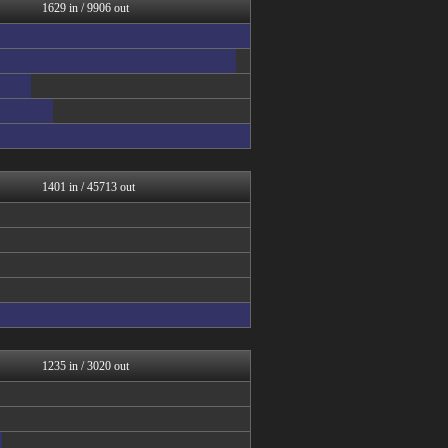
哲学ニュースnwk
1629 in / 9906 out
えっ!?またここのサイト?
ゴールデンタイムズ
コノユビニュース｜みんなの...
うしみつ-5chまとめ-
ぶる速-VIP
Zチャンネル＠VIP
BIPブログ
あらまめ2ch
妹はVIPPER
1401 in / 45713 out
1235 in / 3020 out