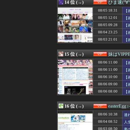
08/06 11:15
14 位 (→)
【中国】毎年恒例
ひま速(°∀
08/06 11:13
【ｼｺ画像】え
08/05 18:31
【
08/06 11:12
減塩って普通に
08/06 11:09
08/05 12:01
【画像】あのち
【
08/06 11:09
【画像】妊娠中
08/05 09:28
【
08/06 11:09
【画像】チー牛が
08/04 23:25
【
08/06 11:03
【朗報】檜山沙耶
08/06 11:01
【画像】あいみょ
08/03 21:01
【
08/06 11:00
伝説のクソゲー、ア
08/06 11:00
【画像あり】女
15 位 (→)
妹はVIPP
08/06 11:00
【
08/06 11:00
【
08/06 10:00
【
08/06 09:00
【画
08/06 08:00
【
16 位 (→)
easterEgg
[
08/06 10:38
連
08/04 08:52
人
08/03 08:50
妻