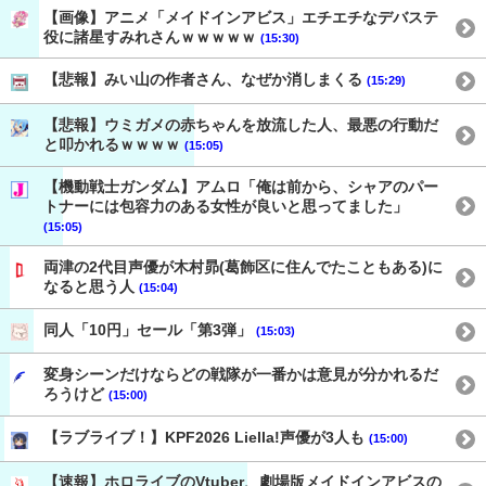
【画像】アニメ「メイドインアビス」エチエチなデバステ
役に諸星すみれさんｗｗｗｗｗ
(15:30)
【悲報】みい山の作者さん、なぜか消しまくる
(15:29)
【悲報】ウミガメの赤ちゃんを放流した人、最悪の行動だ
と叩かれるｗｗｗｗ
(15:05)
【機動戦士ガンダム】アムロ「俺は前から、シャアのパー
トナーには包容力のある女性が良いと思ってました」
(15:05)
両津の2代目声優が木村昴(葛飾区に住んでたこともある)に
なると思う人
(15:04)
同人「10円」セール「第3弾」
(15:03)
変身シーンだけならどの戦隊が一番かは意見が分かれるだ
ろうけど
(15:00)
【ラブライブ！】KPF2026 Liella!声優が3人も
(15:00)
【速報】ホロライブのVtuber、劇場版メイドインアビスの