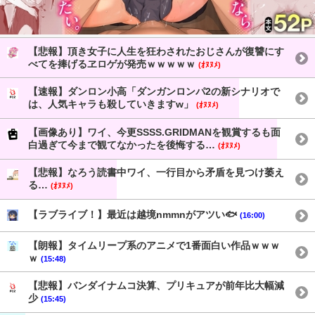
【悲報】頂き女子に人生を狂わされたおじさんが復讐にす
べてを捧げるヱロゲが発売ｗｗｗｗｗ
(ｵﾇﾇﾒ)
【速報】ダンロン小高「ダンガンロンパ2の新シナリオで
は、人気キャラも殺していきますw」
(ｵﾇﾇﾒ)
【画像あり】ワイ、今更SSSS.GRIDMANを観賞するも面
白過ぎて今まで観てなかったを後悔する…
(ｵﾇﾇﾒ)
【悲報】なろう読書中ワイ、一行目から矛盾を見つけ萎え
る…
(ｵﾇﾇﾒ)
【ラブライブ！】最近は越境nmmnがアツい🐟
(16:00)
【朗報】タイムリープ系のアニメで1番面白い作品ｗｗｗ
ｗ
(15:48)
【悲報】バンダイナムコ決算、プリキュアが前年比大幅減
少
(15:45)