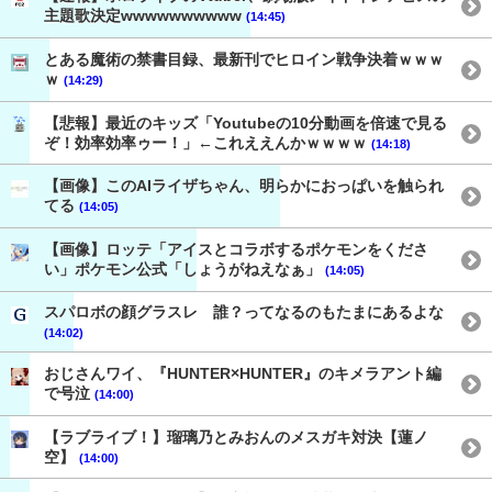
主題歌決定wwwwwwwwww
(14:45)
とある魔術の禁書目録、最新刊でヒロイン戦争決着ｗｗｗ
ｗ
(14:29)
【悲報】最近のキッズ「Youtubeの10分動画を倍速で見る
ぞ！効率効率ゥー！」←これええんかｗｗｗｗ
(14:18)
【画像】このAIライザちゃん、明らかにおっぱいを触られ
てる
(14:05)
【画像】ロッテ「アイスとコラボするポケモンをくださ
い」ポケモン公式「しょうがねえなぁ」
(14:05)
スパロボの顔グラスレ 誰？ってなるのもたまにあるよな
(14:02)
おじさんワイ、『HUNTER×HUNTER』のキメラアント編
で号泣
(14:00)
【ラブライブ！】瑠璃乃とみおんのメスガキ対決【蓮ノ
空】
(14:00)