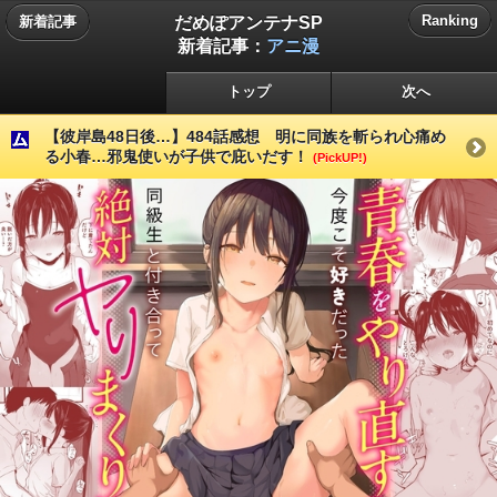
だめぽアンテナSP
Ranking
新着記事
新着記事：
アニ漫
トップ
次へ
【彼岸島48日後…】484話感想 明に同族を斬られ心痛め
る小春…邪鬼使いが子供で庇いだす！
(PickUP!)