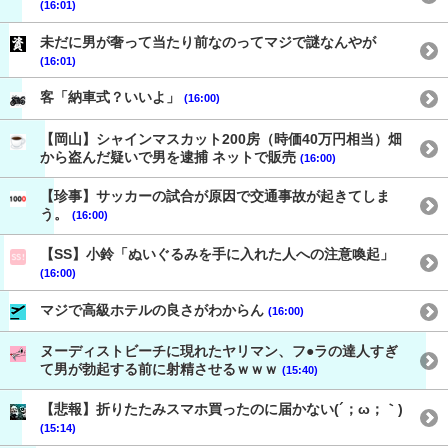
(16:01)
未だに男が奢って当たり前なのってマジで謎なんやが
(16:01)
客「納車式？いいよ」
(16:00)
【岡山】シャインマスカット200房（時価40万円相当）畑
から盗んだ疑いで男を逮捕 ネットで販売
(16:00)
【珍事】サッカーの試合が原因で交通事故が起きてしま
う。
(16:00)
【SS】小鈴「ぬいぐるみを手に入れた人への注意喚起」
(16:00)
マジで高級ホテルの良さがわからん
(16:00)
ヌーディストビーチに現れたヤリマン、フ●ラの達人すぎ
て男が勃起する前に射精させるｗｗｗ
(15:40)
【悲報】折りたたみスマホ買ったのに届かない(´；ω；｀)
(15:14)