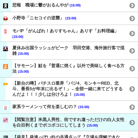
悲報 職場に鬱がおるんやが
(15:09)
小野寺「ニセコイの逆襲」
(15:00)
モバP「がんばれ！ありすちゃん」ありす「お料理編」
(15:00)
夏休み出国ラッシュがピーク 羽田空港、海外旅行客で混
雑
(15:00)
【サモーン】鮭を『普通に焼く』以外で美味しく食べる方
法
(15:00)
【新台の噂】パチスロ業界「バジ4、モンキーRED、北
斗、番長5が年末に出るぞ！」←全部一緒に来てどうする
んだよ！！！少しは分けろよ！
(15:00)
家系ラーメンって何を楽しむの？
(15:00)
【閲覧注意】米黒人男性、街ですれ違っただけの白人女性
を白目剥くまでボコボコにしてしまう
(15:00)
【発見】発達っぽい奴の共通点って『立場を理解できな