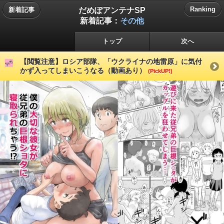
だめぽアンテナSP
Ranking
新着記事
新着記事：
その他
トップ
次へ
【閲覧注意】ロシア部隊、「ウクライナの地雷原」に気付
かず入ってしまいこうなる（動画あり）
(PickUP!)