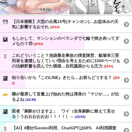
【日本横断】大型の台風15号(チャンホン)…お盆休みの天
気に影響するおそれ
(ｵﾇﾇﾒ)
もしかして、マンションのベランダで七輪で焼き肉ってダ
メなの？🥺
(ｵﾇﾇﾒ)
これどういうこと？池袋暴走事故の捜査陣営、飯塚幸三受
刑者を逮捕しなくていい理由を考えるために1000ページも
の法解釈書を読んでた模様…自民議員からも圧力
(ｵﾇﾇﾒ)
知り合いから『このLINE』きたら…お前らどうする？
(ｵﾇﾇ
ﾒ)
隣が着席して音量上げ始めた時は渾身の「マジか…」が出
るよね
(16:30)
医者「麻酔かけますよ」 ワイ（全身麻酔に耐えて見せ
る！うおおおおおお！！！！）→
(16:01)
【AI】8割がGemini利用、ChatGPTは68% AI利用調査