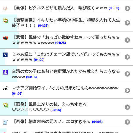
【画像】ピクルスピザを頼んだ人 咽び泣くｗｗｗ
(05:00)
【衝撃画像】イキリたい年頃の中学生、和彫を入れて人生
終了⇒！！！
(04:35)
【悲報】風俗で「おっぱい微妙すねｗ」って言ったらｗｗ
ｗｗｗｗｗｗｗwwww
(04:25)
じゃあ逆に「これはチェーン店でいいぞ」ってものｗｗｗ
ｗｗｗｗｗ
(04:20)
台湾の女の子に名前と住所聞かれたから教えたらこうなる
wwww
(04:15)
マチアプ開始ワイ、3ヶ月の成果がこちらwwwwwwwww
(04:09)
【画像】風呂上がりの柿、えっちすぎる
♡♡♡♡♡♡♡♡♡
(04:05)
【画像】朝倉未来の元カノ、ヱロすぎるｗ
(04:03)