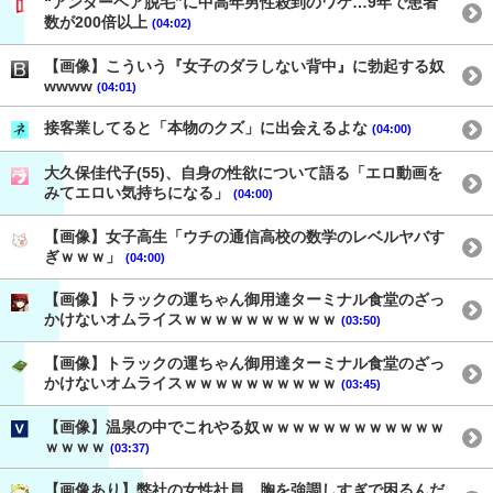
“アンダーヘア脱毛”に中高年男性殺到のワケ…9年で患者
数が200倍以上
(04:02)
【画像】こういう『女子のダラしない背中』に勃起する奴
wwww
(04:01)
接客業してると「本物のクズ」に出会えるよな
(04:00)
大久保佳代子(55)、自身の性欲について語る「エロ動画を
みてエロい気持ちになる」
(04:00)
【画像】女子高生「ウチの通信高校の数学のレベルヤバす
ぎｗｗｗ」
(04:00)
【画像】トラックの運ちゃん御用達ターミナル食堂のざっ
かけないオムライスｗｗｗｗｗｗｗｗｗｗ
(03:50)
【画像】トラックの運ちゃん御用達ターミナル食堂のざっ
かけないオムライスｗｗｗｗｗｗｗｗｗｗ
(03:45)
【画像】温泉の中でこれやる奴ｗｗｗｗｗｗｗｗｗｗｗｗ
ｗｗｗｗ
(03:37)
【画像あり】弊社の女性社員、胸を強調しすぎで困るんだ