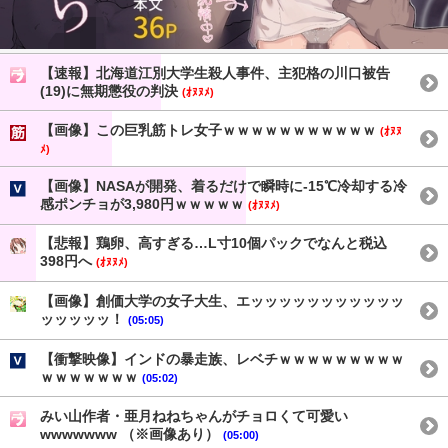
【速報】北海道江別大学生殺人事件、主犯格の川口被告
(19)に無期懲役の判決
(ｵﾇﾇﾒ)
【画像】この巨乳筋トレ女子ｗｗｗｗｗｗｗｗｗｗｗ
(ｵﾇﾇ
ﾒ)
【画像】NASAが開発、着るだけで瞬時に-15℃冷却する冷
感ポンチョが3,980円ｗｗｗｗｗ
(ｵﾇﾇﾒ)
【悲報】鶏卵、高すぎる…L寸10個パックでなんと税込
398円へ
(ｵﾇﾇﾒ)
【画像】創価大学の女子大生、エッッッッッッッッッッッ
ッッッッッ！
(05:05)
【衝撃映像】インドの暴走族、レベチｗｗｗｗｗｗｗｗｗ
ｗｗｗｗｗｗｗ
(05:02)
みい山作者・亜月ねねちゃんがチョロくて可愛い
wwwwwww （※画像あり）
(05:00)