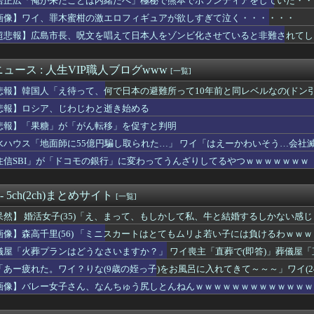
居正広「俺が来たことは内緒だべ」極秘で熊本でボランティアをしていた・・
身体100点の女子見つかってしまうｗｗｗｗｗｗｗｗ
画像】ワイ、罪木蜜柑の激エロフィギュアが欲しすぎて泣く・・・・・・
落にならない目にあった話をする、オカルト系で
、壮大な縦読みを仕込んでしまうｗｗｗｗｗ(※画像あり)
超悲報】広島市長、呪文を唱えて日本人をゾンビ化させていると非難されてし
りで残業代請求しようと計算したらこうなるwww
ようもない街みたいなイメージあったけど
ュース : 人生VIP職人ブログwww
[一覧]
街並み、日本に汚染されすぎて終わる・・・
ーク、もう終わってたｗｗｗｗｗ
悲報】韓国人「え待って、何で日本の避難所って10年前と同レベルなの(ドン
、開き直ってセッ●ス経験人数でマウントしはじめる・・・
悲報】ロシア、じわじわと逝き始める
何故か名古屋に殺到。人口増加数が全国一位に
ん(40)「結婚相手の条件？最低これぐらいは欲しいわね」
悲報】「果糖」が「がん転移」を促すと判明
女ツートップ爆誕ｗｗｗｗｗｗｗｗｗｗｗｗｗ
水ハウス「地面師に55億円騙し取られた…」 ワイ「はえーかわいそう…会社
のバイト女、クッソせこい『ツマミ食い』をして炎上
住信SBI」が「ドコモの銀行」に変わってうんざりしてるやつｗｗｗｗｗｗｗ
思うこと
ワイ？りな(9歳の姪っ子)をお風呂に入れてきて～～～」ワイ(...
う巨乳なのにそれを開示しない女優www
 - 5ch(2ch)まとめサイト
[一覧]
入れてきたから歯と口でブロック」元ジャンポケ斉藤の不同意性交公判
合体！！ところでその前足、猫じゃね？
呆然】 婚活女子(35)「え、まって、もしかして私、牛と結婚するしかない感
スリーパー堀さん、高須幹弥とのコラボでキレ過ぎてる動画がヤバい...
画像】森高千里(56) 「ミニスカートはとてもムリよ若い子には負けるわｗｗ
え待って、何で日本の避難所って10年前と同レベルなの(ドン引き
ん、私服で腹出しwwwwwwwwwwwwwwwwwwwwww...
儀屋「火葬プランはどうなさいますか？」 ワイ喪主「直葬で(即答)」葬儀屋
ん、私服で腹出しwwwwwwwwwwwwwwwwwwwwww...
！！！
「あー疲れた。ワイ？りな(9歳の姪っ子)をお風呂に入れてきて～～～」ワイ(2
学生 朝7時から学校に預けられ放課後も夜遅くまで学童に預けられ...
画像】バレー女子さん、なんちゅう尻しとんねんｗｗｗｗｗｗｗｗｗｗｗｗｗ
さん、アプリで出会った男性のスペックに関するコメントが辛辣すぎ...
コルレオ」、30年リヤド万博で披露へ 川崎重工が35年発売目指...
女子さん、なんちゅう尻しとんねんｗｗｗｗｗｗｗｗｗｗｗｗｗ