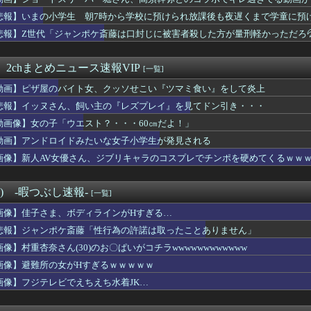
の職場にしか行ったことない奴にしか分からないこと
が出世したくない理由ｗｗｗｗｗｗｗ
悲報】いまの小学生 朝7時から学校に預けられ放課後も夜遅くまで学童に預
の食い方、レベチｗｗｗｗｗｗｗｗｗｗｗｗｗｗｗｗｗｗｗｗｗｗｗ...
wwwwwwwwwwww
悲報】Z世代「ジャンポケ斎藤は口封じに被害者殺した方が量刑軽かっただろ💦
りまくりです」高市「円安ホクホク！ホクホクゥ！」←
りまくりです」高市「円安ホクホク！ホクホクゥ！」←
たいかガチで見解が分かれる女さん4人衆、発見されるｗｗｗｗｗ...
 2chまとめニュース速報VIP
[一覧]
、スーファミミニ、PCエンジンミニ、メガドラミニ、ネオジオミニ
動画】ピザ屋のバイト女、クッソせこい『ツマミ食い』をして炎上
験者しかわからない事ｗｗｗｗｗｗｗｗｗｗｗｗwwww
ライオンさん、溶ける
悲報】イッヌさん、飼い主の『レズプレイ』を見てドン引き・・・
とヤれる率がwww
動画像】女の子「ウエスト？・・・60㎝だよ！」
いたい根性論だよね
屋から温泉が湧き出るｗｗｗｗｗ
動画】アンドロイドみたいな女子小学生が発見される
高市円安ホクホクなのに上半期の輸出額が台湾と韓国に抜かれるww
画像】新人AV女優さん、ジブリキャラのコスプレでチンポを硬めてくるｗｗ
さん、飼い主の『レズプレイ』を見てドン引き・・・
できる権利』が100万円だったらどっち選ぶwwwww
トレートな女さん、絶対に男受けが悪いカラダになってしまうｗｗｗ
°) -暇つぶし速報-
[一覧]
ガキ共、これを見たこと無くて渡されたらパニクるらしいｗｗｗｗｗ...
画像】佳子さま、ボディラインがHすぎる…
Zの女の子、日本が暑すぎて薄着すぎる
セクシー女性犯罪者一覧ｗｗｗｗｗｗｗｗｗ
悲報】ジャンポケ斎藤「性行為の許諾は取ったことありません」
乳筋トレ女子ｗｗｗｗｗｗｗｗｗｗｗ
画像】村重杏奈さん(30)のお〇ぱいがコチラwwwwwwwwwwww
歳の女さんのむき出しお乳、エ○チ過ぎるｗｗｗｗｗｗｗｗｗｗｗ
画像】避難所の女がHすぎるｗｗｗｗｗ
、仕事をやめる決心をする
、じわじわと逝き始める
画像】フジテレビでえちえち水着JK…
キ
このお◯ぱいはいかんでしょｗｗｗwｗｗｗｗｗｗｗｗ❤