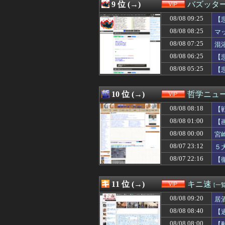
08/08 05:03
【画像】佐倉綾音
9 位 (→)
バズッタ
08/08 05:02
【画像】このバレ
08/08 09:25
08/08 05:02
【衝撃映像】イ
【
08/08 05:00
みい山作者・亜月
08/08 08:25
マ
08/08 05:00
【画像】ピクル
08/08 07:25
混
08/08 04:39
【画像】フジテレ
08/08 04:25
【悲報】風俗で
08/08 06:25
【
08/08 04:20
じゃあ逆に「こ
08/08 05:25
【
08/08 04:15
台湾の女の子に名
08/08 04:09
マチアプ開始ワイ
08/08 04:03
【画像】朝倉未
10 位 (→)
哲学ニュー
08/08 04:02
“アンダーヘア脱
08/08 08:18
【
08/08 04:01
【画像】こういう
08/08 04:00
接客業してると
08/08 01:00
【
08/08 04:00
大久保佳代子(5
08/08 00:00
宮
08/08 04:00
【画像】女子高
08/08 03:50
08/07 23:12
【画像】トラック
５
08/08 03:45
【画像】トラック
08/07 22:16
【
08/08 03:39
【画像】AIさ
08/08 03:37
【画像】温泉の
08/08 03:34
【画像】道重さ
11 位 (→)
キニ速
[一覧
08/08 03:33
出会い系の女子大
08/08 09:20
居
08/08 03:25
ドイツに単身赴任
08/08 03:15
風呂屋「入浴料1
08/08 08:40
【
08/08 03:03
【悲報】1ドル1
08/08 08:00
【