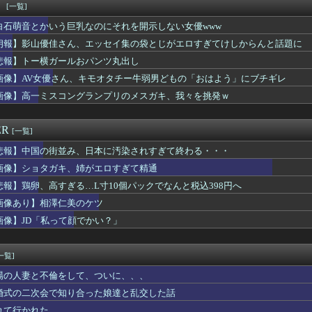
ポケ斎藤「性行為の許諾は取ったことありません」
！
[一覧]
ゴールド免許率、６７％ｗｗｗｗ
白石萌音とかいう巨乳なのにそれを開示しない女優www
億円注文して………キャンセルっと！」←こいつの目的
ギュア、さすがに太ももが太すぎwwwww
朗報】影山優佳さん、エッセイ集の袋とじがエロすぎてけしからんと話題に
じゃね…？」世界が気付き始める Linuxの市場シェアが初め...
悲報】トー横ガールおパンツ丸出し
保存したくなる「笑える画像・最高な画像」貼っていけｗｗｗｗｗ
画像】AV女優さん、キモオタチー牛弱男どもの「おはよう」にブチギレ
Pアイドルさん、生配信中にメンバー達にチクビを弄られてしまう
こうゆう嬢を指名した時の当たり率ｗｗｗｗｗｗｗｗｗｗｗ
画像】高一ミスコングランプリのメスガキ、我々を挑発ｗ
山田が暑さ対策でユニ一新 ボタン廃止でTシャツ素材ｗｗｗ
者、あまりにも落ち着きすぎているwwwwwwww
ER
[一覧]
悲報】中国の街並み、日本に汚染されすぎて終わる・・・
画像】ショタガキ、姉がエロすぎて精通
悲報】鶏卵、高すぎる…L寸10個パックでなんと税込398円へ
画像あり】相澤仁美のケツ
画像】JD「私って顔でかい？」
一覧]
場の人妻と不倫をして、ついに、、、
婚式の二次会で知り合った娘達と乱交した話
れて行かれた