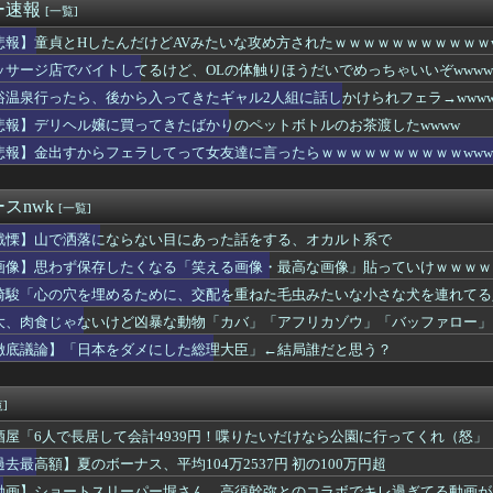
(32)さん、自分のシコポイントに気がついて見せびらかすｗ
ー速報
[一覧]
ー女子の中で着床するまで即ハメしたい女子選べwwwwwwww
ンドの暴走族、レベチｗｗｗｗｗｗｗｗｗｗｗｗｗｗｗｗ
悲報】童貞とHしたんだけどAVみたいな攻め方されたｗｗｗｗｗｗｗｗｗｗｗw
ねねちゃんがチョロくて可愛いwwwwwww （※画像あり）
ッサージ店でバイトしてるけど、OLの体触りほうだいでめっちゃいいぞwwww
スピザを頼んだ人 咽び泣くｗｗｗ
浴温泉行ったら、後から入ってきたギャル2人組に話しかけられフェラ→www
ビで水着JKｗｗｗｗｗｗｗｗ
「おっぱい微妙すねｗ」って言ったらｗｗｗｗｗｗｗｗｗwwww
悲報】デリヘル嬢に買ってきたばかりのペットボトルのお茶渡したwwww
れはチェーン店でいいぞ」ってものｗｗｗｗｗｗｗｗ
悲報】金出すからフェラしてって女友達に言ったらｗｗｗｗｗｗｗｗｗｗwww
前と住所聞かれたから教えたらこうなるwwww
、3ヶ月の成果がこちらwwwwwwwww
来の元カノ、ヱロすぎるｗ
スnwk
[一覧]
毛”に中高年男性殺到のワケ…9年で患者数が200倍以上
戦慄】山で洒落にならない目にあった話をする、オカルト系で
『女子のダラしない背中』に勃起する奴wwww
「本物のクズ」に出会えるよな
画像】思わず保存したくなる「笑える画像・最高な画像」貼っていけｗｗｗｗ
5)、自身の性欲について語る「エロ動画をみてエロい気持ちになる...
崎駿「心の穴を埋めるために、交配を重ねた毛虫みたいな小さな犬を連れてる
生「ウチの通信高校の数学のレベルヤバすぎｗｗｗ」
の運ちゃん御用達ターミナル食堂のざっかけないオムライスｗｗｗｗ...
大、肉食じゃないけど凶暴な動物「カバ」「アフリカゾウ」「バッファロー」
の運ちゃん御用達ターミナル食堂のざっかけないオムライスｗｗｗｗ...
徹底議論】「日本をダメにした総理大臣」←結局誰だと思う？
ん、女の化粧を取っ払ってしまう⇒結果ｗｗｗｗｗｗｗ
中でこれやる奴ｗｗｗｗｗｗｗｗｗｗｗｗｗｗｗｗ
ゆみのおっぱいｗｗｗｗｗｗｗｗｗ
]
生「会ってもセ○クスは無しね」ワイ「……」→下着がヌルヌルにな...
酒屋「6人で長居して会計4939円！喋りたいだけなら公園に行ってくれ（怒」
中に風俗でパツキン美人とヤりまくったwwww
500円」ワイ「あかん高いわ」→
過去最高額】夏のボーナス、平均104万2537円 初の100万円超
58円ｗｗｗｗｗｗｗ
動画】ショートスリーパー堀さん、高須幹弥とのコラボでキレ過ぎてる動画が