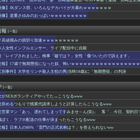
優さん、キモオタチー牛弱男どもの「おはよう」にブチギレ
ない悪質な」不祥事が次々発覚して終わる「パパ活」「情報漏えい」...
画像】JKダンス部、いろんなデカパイが大暴れｗｗｗｗｗｗｗ
っばい」でしか抜けない体質になってしまうｗｗｗｗｗ
画像】道重さゆみのおっぱいｗｗｗｗｗｗｗｗｗ
山田が暑さ対策でユニ一新 ボタン廃止でTシャツ素材ｗｗｗ
嬢に買ってきたばかりのペットボトルのお茶渡したwwww
0年目のワイ、転職するか迷うｗｗｗｗｗ
速報
[一覧]
配送の仕事が決まったらこうなるwww
が衝突…運転手は事故後に逃走
メ高値掴みの損切り加速ｗｗｗｗｗｗｗｗｗ
なんと実質200万円以上の支援物資を寄付してしまう・・・
本人女性インフルエンサー、ライブ配信中に自殺
カのヤンキー、比べものにならないほど怖すぎる・・・
性「レイプされました」検事「嘘では？」女性「傷ついたので訴えます」
中「あかん、浜田メッチャ腹立つ奴やなぁ･････････せや...
スコングランプリのメスガキ、我々を挑発ｗ
悲報】17歳で無期懲役になった奴、怖いｗｗｗｗｗｗｗｗｗｗｗｗｗｗｗｗ
を取る方法、「女を捨てる」「下ネタ連発する」「体を張る」しかな...
江別事件】大学生リンチ殺人主犯の男(当時18歳)に「無期懲役」の判決
損切り加速ｗｗｗｗｗｗｗｗｗ
さん、誰も観ない…wwwwwww
市長、呪文を唱えて日本人をゾンビ化させていると非難されてしまう
P
[一覧]
つぱいたまらんｗｗｗｗｗｗｗｗｗｗｗ
で爆乳ボディの海水浴客ｗｗｗwｗｗｗｗｗｗｗｗ❤
女がSEXボランティアやってた→こうなるwww
ん(21)、企画物かと思うレベルで美人ｗｗｗｗｗｗｗｗｗｗｗｗ...
社辞めるつもりで残業代請求しようと計算したらこうなるwww
ンス部、いろんなデカパイが大暴れｗｗｗｗｗｗｗ
宅営業マン「あっ、遅れてしまってすみませ～ん(笑)」 客「…今日、契約日
ーク、もう終わってた
からフェラしてって女友達に言ったらｗｗｗｗｗｗｗｗｗｗwwww
職ぼく、ラブホ配送の仕事が決まったらこうなるwww
86% 「雷門の正式名称は？」を答えられないww
悲報】日本人の86% 「雷門の正式名称は？」を答えられないww
いう終わりゆくメディア
の抱き枕、めちゃくちゃ卑猥になるwwwwwww