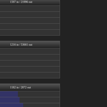
スコールちゃんねる｜２ちゃ...
1597 in / 21996 out
コノユビニュース｜みんなの...
Zチャンネル＠VIP
BIPブログ
あらまめ2ch
哲学ニュースnwk
もみあげチャ～シュ～
なんJミュージアム
スコールちゃんねる｜２ちゃ...
筋肉速報
1216 in / 53661 out
1182 in / 2872 out