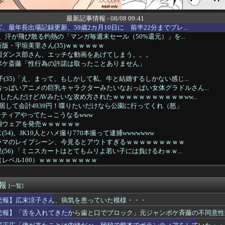
最新記事情報 - 08/08 09:41
、最年長出場記録更新、59歳2カ月10日に 前半22分までプレ...
n、汗が飛び散る灼熱の「マンガ毎週末セール（50%還元）」を...
版・宇垣美里さん(35)ｗｗｗｗｗｗ
園ダンス部さん、エッチな動画をあげてしまう。。。
ポケ斎藤「性行為の許諾は取ったことありません」
子(35)「え、まって、もしかして私、牛と結婚するしかない感じ...
っぱいアニメの巨乳キャラクターみたいなおっぱい女体グラドルさん...
したんだけどAVみたいな攻め方されたｗｗｗｗｗｗｗｗｗｗｗww...
居して会計4939円！喋りたいだけなら公園に行ってくれ（怒」
ンティアやってた→こうなるwww
調ウェアを発売ｗｗｗｗｗｗ
54)、JK10人とハメ撮り770本撮って逮捕wwwwwww
ラマのレイプシーン、今見るとアウトすぎるｗｗｗｗｗｗｗｗｗ
(56) 「ミニスカートはとてもムリよ若い子には負けるわｗｗ...
レベル100）ｗｗｗｗｗｗｗｗｗ
子さん、病気を患っていた模様・・・
ボーナス、平均104万2537円 初の100万円超
速報
ンはどうなさいますか？」 ワイ喪主「直葬で(即答)」葬儀屋「直...
[一覧]
キッズ、ホームレスとダンスするｗｗｗｗｗｗｗｗ
悲報】広末涼子さん、病気を患っていた模様・・・
ーガールのお姉さんのお◯ぱい、ガチでマジでエ口過ぎるｗｗｗｗｗ...
悲報】「舌を入れてきたから歯と口でブロック」元ジャンポケ斉藤の不同意性
イトしてるけど、OLの体触りほうだいでめっちゃいいぞwwww
ンチ殺害】無期懲役になった当時18歳の被告、怖いｗｗｗｗｗｗ