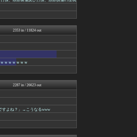
いたしん！
コノユビニュース｜みんなの...
キニ速
ぶる速-VIP
バズッター速報
NEWSぽけまとめーる
2353 in / 11824 out
まとめCUP
ゴールデンタイムズ
スコールちゃんねる｜２ちゃ...
ぶる速-VIP
不思議.net - 5ch...
いたしん！
ｗｗｗｗｗｗｗｗ
キニ速
マジキチ速報
コノユビニュース｜みんなの...
VIPPER速報
2287 in / 26623 out
ラビット速報
なんJミュージアム
うしみつ-5chまとめ-
筋肉速報
ですよね？」→こうなるwww
ぶる速-VIP
バズッター速報
まとめCUP
ゴールデンタイムズ
ぶる速-VIP