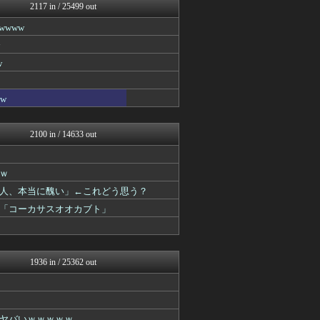
Zチャンネル＠VIP
2117 in / 25499 out
いたしん！
www
VIPPER速報
ラビット速報
【2ch】ニュー速クオリテ...
w
うしみつ-5chまとめ-
バズッター速報
VIPPER速報
w
まとめCUP
ぶる速-VIP
Zチャンネル＠VIP
2100 in / 14633 out
いたしん！
BIPブログ
ネラーボイス
ｗ
ラビット速報
人、本当に醜い」←これどう思う？
【2ch】ニュー速クオリテ...
思考ちゃんねる
「コーカサスオオカブト」
V速ニュップ
うしみつ-5chまとめ-
VIPPER速報
筋肉速報
1936 in / 25362 out
えっ!?またここのサイト?
バズッター速報
まとめCUP
Zチャンネル＠VIP
ヤバいｗｗｗｗｗ