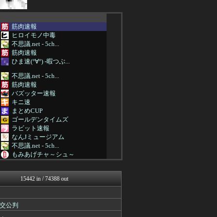
筋肉速報
ヒロイモノ中毒
不思議.net - 5ch...
筋肉速報
ひま速(°∀°) -暇つぶ...
不思議.net - 5ch...
筋肉速報
バズッター速報
キニ速
まとめCUP
ゴールデンタイムズ
ラビット速報
なんJミュージアム
不思議.net - 5ch...
もみあげチャ～シュ～
VIPPER速報
キニ速
15442 in / 74388 out
不思議.net - 5ch...
筋肉速報
えっ!?またここのサイト?
交公判
バズッター速報
コノユビニュース｜みんなの...