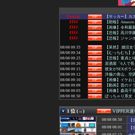
PickUp!
【サッカー】カズ
ｵﾇﾇﾒ
【朗報】Amazo
ｵﾇﾇﾒ
【画像】令和最新
ｵﾇﾇﾒ
【悲報】高川学
ｵﾇﾇﾒ
【悲報】ジャン
08/08 09:35
【呆然】 婚活女
08/08 09:34
【むっちむち】お
08/08 09:25
【悲報】童貞とH
08/08 09:20
居酒屋「6人で長
08/08 09:15
彼女がSEXボラ
08/08 09:12
洋服の青山、空
08/08 09:10
【画像】イケおじ(
08/08 09:09
【動画】昔のド
08/08 09:05
【画像】森高千里
08/08 08:50
ぽっちゃり系女（
08/08 08:50
【悲報】広末涼
08/08 08:40
【過去最高額】夏の
1 位 (→)
VIPPER
08/08 08:35
葬儀屋「火葬プラ
08/08 08:34
【動画】トー横
08/08 08:50
【
08/08 08:33
【ｼｺ画像】バニ
08/08 08:01
【
08/08 08:25
マッサージ店でバ
08/08 08:25
【江別大学生リ
08/08 07:15