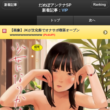
だめぽアンテナSP
Ranking
新着記事
新着記事：
VIP
トップ
次へ
【画像】JKが文化祭でオナサポ喫茶オープン
wwwwwwwwwwww
(PickUP!)