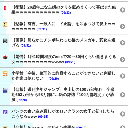
【衝撃】26歳年上な主婦のクリを舐めまくって喜ばせた結
果ｗｗｗｗｗｗｗｗｗｗｗ
(09:33)
【悲報】有吉、一般人に「ド正論」を叩きつけて炎上ｗｗ
ｗｗｗｗｗｗ
(09:31)
【画像】明らかにチンポ味わった後のメスガキ、変化を遂
げる
(09:31)
【驚愕】1回1時間程度のsexで20～30回くらい逝きまくる
女ｗｗｗｗｗｗｗｗｗwwww
(09:25)
小学館「今後、倫理的に許容することができないと判断し
た作家は使わない」
(09:20)
【悲報】週刊少年ジャンプ、史上初の100万部割れ 全盛
期653万部から98万部に…紙の雑誌「100万部超え」が消
滅
(09:20)
パンツの食い込み直しがエロいクラスの女子と初Hしたら
こうなるwww
(09:15)
【悲報】Amazon、デザイン改悪か
(09:12)