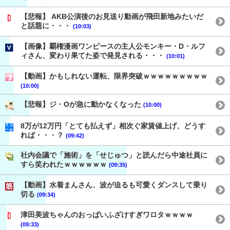
【悲報】 AKB公演後のお見送り動画が飛田新地みたいだ
と話題に・・・
(10:03)
【画像】覇権漫画ワンピースの主人公モンキー・D・ルフ
ィさん、変わり果てた姿で発見される・・・
(10:01)
【動画】かもしれない運転、限界突破ｗｗｗｗｗｗｗｗｗ
(10:00)
【悲報】ジ・Oが急に動かなくなった
(10:00)
8万が12万円「とても払えず」相次ぐ家賃値上げ、どうす
れば・・・？
(09:42)
社内会議で「施術」を「せじゅつ」と読んだら中途社員に
すら笑われたｗｗｗｗｗｗ
(09:35)
【動画】水着まんさん、波が迫るも可愛くダンスして乗り
切る
(09:34)
津田美波ちゃんのおっぱいふざけすぎワロタｗｗｗｗ
(09:33)