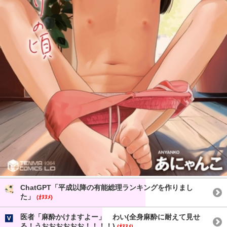
ChatGPT「平成以降の有能総理ランキングを作りまし
た」
(ｵﾇﾇﾒ)
医者「麻酔かけますよー」 わい(全身麻酔に耐えて見せ
る！うおおおおおお！！！！)
(ｵﾇﾇﾒ)