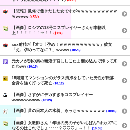
【悲報】風俗で働きだした女ですがｗｗｗｗｗｗｗｗｗｗ
ｗwwww
(ｵﾇﾇﾒ)
【画像】ロシアの18号コスプレイヤーさんが本物以
上！！！！！！⇒！！
(ｵﾇﾇﾒ)
sex射精ﾜｲ「オラ！孕め！ｗｗｗｗｗｗｗｗｗｗ」彼女
「え、孕めってなに？」wwww
(10:25)
元カノが別の男の精液子宮にしこたま溜め込んで帰って来
たわww
(10:15)
15階建てマンションのガラス清掃をしていた男性が転落…
全身を強く打って死亡
(10:12)
【画像】さすがにデカすぎるコスプレイヤー
wwwwwwwww
(10:09)
【画像】昔の日本人の水着、ゑっちｗｗｗｗｗｗｗ
(10:06)
【画像】女教師さん「年頃の男の子がいちばん"オカズ"に
なるのはこれでしょ･････？♡♡♡」→！！
(10:05)