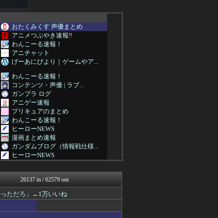
おたくみくす 声優まとめ
アニメつぶやき速報‼︎
わんこーる速報！
アニチャット
げーあにびより｜ゲームやア...
わんこーる速報！
コンテンツ・声優 | ラブ...
ガンプラ ログ
アニゲー速報
プリキュアのまとめ
わんこーる速報！
ヒーローNEWS
漫画まとめ速報
ガンダムブログ（情報戦仕様...
ヒーローNEWS
異世界転生まとめ速報
fig速
26137 in / 62579 out
fig速
fig速
っただろ」←1万いいね
fig速
fig速
fig速