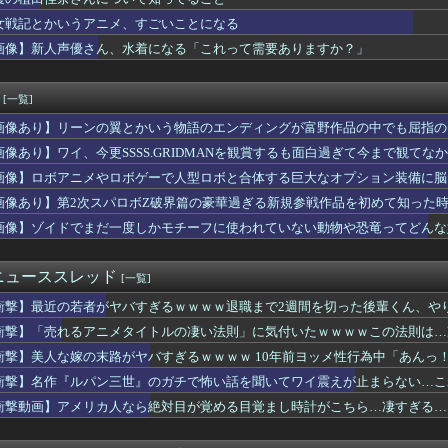
獣の王と偽りの勇者伝承- 第5話 感想：剣のないアリシアさんに...
女性声優さん、いきなり水着姿をXで披露ｗｗｗｗ
女戦記とかいうアニメ、すごいことになる
onで「GANTZ」が全巻100円ｗｗｗｗｗｗｗｗｗｗ
画像】新人声優さん、水着になる「これって需要ありますか？」
「ねー、ドライヤーかけて？♡」
見れる最新アニメwwwwwwwwwww
のりちゃん、やはりDの一族だったｗｗｗｗ
[一覧]
ーナル】最強の支援機と言えば？
画像あり】リーンの翼とかいう物語のエンディングが富野作品の中でも屈指の
グ漫画ってなんなの？
海外の小糸の紹介文（日本語訳）
画像あり】ワイ、今更SSSS.GRIDMANを観賞するも面白過ぎて今まで観てな
ビドゥンガンダム「ビーム弾きます、ビーム曲げられます、空飛びま...
画像】ロボアニメやロボゲーで人型ロボと合体する巨大なオプション装備に脳
の子の「イく時の反応」最強を決めるぞ
】1QのIP売上は15億円 過去3期との比較と通期95億円計...
画像あり】第2次スパロボZ破界篇の豪華過ぎる新規参戦作品を初めて知った
天国でシコったｗｗｗｗｗ
画像】ゾイドでまだ一度しかモチーフに使われていない動物や恐竜ってどんな
作家もどきぼく、現実に打ちのめされる…
大西沙織さん、意外と代表作が無いｗｗｗｗ
メリカ人なら絶対目が覚める目覚まし時計がこちら…凄すぎる…
ニューススレッド
[一覧]
もフレ声優」が発見される・・・
衝撃】最近の若者がヤバすぎるｗｗｗｗ退職まで2週間を切った後輩くん、や
84話感想】飛信・楽華・羌瘣軍を立て直し、再び李牧を討つための...
」とんでもない事が判明ｗｗｗｗ「Z世代」がここまで酷すぎる理由...
衝撃】「売れるアニメタイトルの凄い法則」に気付いたｗｗｗｗこの法則は…
力「本当に幸せな人は人を煽らない」←これ
衝撃】美人な嫁の末路がヤバすぎるｗｗｗｗ 10年前ヨッメ性行為中「あんっ
ニメ』『グルメアニメ』の凄い事に気付いたｗｗｗｗ『グルメアニメ...
ぎる…
衝撃】名作『ルパン三世』のガチで怖い話を聞いてワイ震えが止まらない…こ
兵「キャノン担いだデブ？近接は無理だろ（笑）」→
画で絵柄かわいくてヒロインとSEX描写ありの期待の新人到来ｗｗｗ
衝撃動画】アメリカ人なら絶対目が覚める目覚まし時計がこちら…凄すぎる…
万部も売れてるのに全くアニメ化されないこのお漫画📖🥺
専用」のドスケベマンション！？