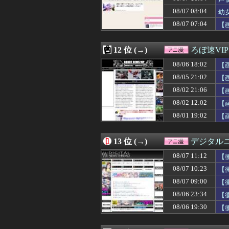
08/06 21:42
クレバテスⅡ-魔
08/07 08:04
08/06 21:35
【ウマ娘】新人
幼
08/06 21:21
【超朗報】Amaz
08/07 07:04
【
08/06 21:15
【画像】女の子
08/06 21:11
【画像】パンツが
08/06 21:05
【朗報】水瀬い
12 位 (→)
ろぼ速VIP
08/06 21:02
【Gジェネエタ
08/06 18:02
【
08/06 21:00
一番面白いギャ
08/06 21:00
【シャニマス】
08/05 21:02
【
08/06 20:59
【SEED】フォ
08/02 21:06
【
08/06 20:05
【エロ漫画】女
08/02 12:02
08/06 20:00
【名探偵プリキュア
【
08/06 19:50
【画像】リズム
08/01 19:02
【
08/06 19:47
【悲報】なろう
08/06 19:34
【悲報】声優の
08/06 19:30
【衝撃動画】ア
13 位 (→)
デジタル
08/06 19:23
ガリガリな「け
08/07 11:12
【
08/06 19:15
【キングダム 8
08/06 18:52
【衝撃】「Z世代
08/07 10:23
【
08/06 18:17
【疑問】謎の勢
08/07 09:00
【
08/06 18:13
【驚愕】『料理ア
す
08/06 23:34
【
08/06 18:06
【画像】ジオン
08/06 18:05
【朗報】一般漫
08/06 19:30
【
08/06 18:04
マガジンで100
08/06 18:03
なんと「ド痴女