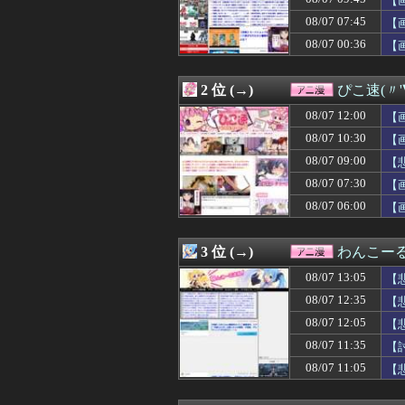
【画
08/07 12:05
オタクに優しいギ
08/07 07:45
【
08/07 12:05
【画像】令和の
た
08/07 00:36
08/07 12:05
【悲報】「おっさ
【
08/07 12:04
【勝利の女神:NI
08/07 12:04
東山奈央って可
2 位 (→)
ぴこ速(〃'
08/07 12:03
【朗報】じゃあ
08/07 12:03
【勝利の女神:NIK
08/07 12:00
【
08/07 12:02
【画像】ゴール
08/07 10:30
【
08/07 12:02
※「ガンダムクエ
08/07 12:00
【画像】BSSヱ
08/07 09:00
【
08/07 12:00
【悲報】最近の
08/07 07:30
【
08/07 12:00
【画像】オタク「
08/07 06:00
【
08/07 12:00
花宮初奈さん、
08/07 12:00
【仮面ライダーゼ
08/07 12:00
【ミリマス】つ
3 位 (→)
わんこー
08/07 12:00
【ラブライブ！】
08/07 11:45
【速報】ワンピー
08/07 13:05
【
08/07 11:35
【討論】オタク
08/07 12:35
【
08/07 11:29
【悲報】週刊少年
08/07 11:24
08/07 12:05
「ウルトラマンゼ
【
08/07 11:18
【朗報】マリオカ
08/07 11:35
【
08/07 11:12
【衝撃】最近の若
08/07 11:05
【
08/07 11:05
【悲報】人気配
08/07 11:05
リゼロ初めて見
08/07 11:04
アメリカ「ヤニ