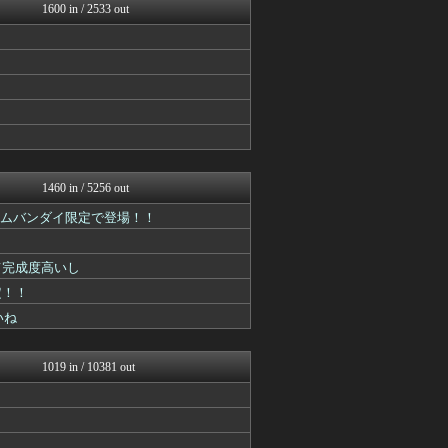
アニメつぶやき速報‼︎
1600 in / 2533 out
アニはつ -アニメ発信場-
GUNDAM.LOG｜ガン...
アニはつ -アニメ発信場-
アニゲー速報
あぁ^～こころがぴょんぴょ...
漫画まとめ速報
ニュー速VIPブログ(`･...
アニゲー速報
異世界転生まとめ速報
GUNDAM.LOG｜ガン...
1460 in / 5256 out
それからの出来事() アイ...
アムバンダイ限定で登場！！
ポンポコにゅーす - 三日...
アニゲー速報
デジタルニューススレッド
て完成度高いし
ああ言えばForYou
ジャンプ速報
定！！
漫画まとめ速報
いね
アニゲー速報
ああ言えばForYou
ガンダムブログ（情報戦仕様...
1019 in / 10381 out
へんそく！
ガンプラ ログ
最強ジャンプ放送局
GUNDAM.LOG｜ガン...