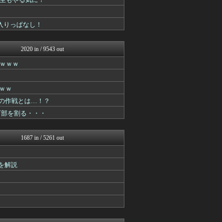
ガンダムブログ（情報戦仕様...
アニはつ -アニメ発信場-
おたくみくす 声優まとめ
が入りっぱなし！
コンテンツ・声優 | ラブ...
アニゲー速報
ぴこ速(〃'∇'〃)？
2020 in / 9543 out
ああ言えばForYou
漫画まとめ速報
ｗｗｗ
異世界転生まとめ速報
ヒーローNEWS
ｗｗ
おたくみくす 声優まとめ
GUNDAM.LOG｜ガン...
めの作戦とは…！？
最強ジャンプ放送局
万部を割る・・・
ぐら速 -声優まとめ速報-
アニはつ -アニメ発信場-
ジャンプ速報
1687 in / 5261 out
ヒーローNEWS
ぴこ速(〃'∇'〃)？
ああ言えばForYou
を解説
コンテンツ・声優 | ラブ...
コンテンツ・声優 | ラブ...
コンテンツ・声優 | ラブ...
アニはつ -アニメ発信場-
コンテンツ・声優 | ラブ...
ヒーローNEWS