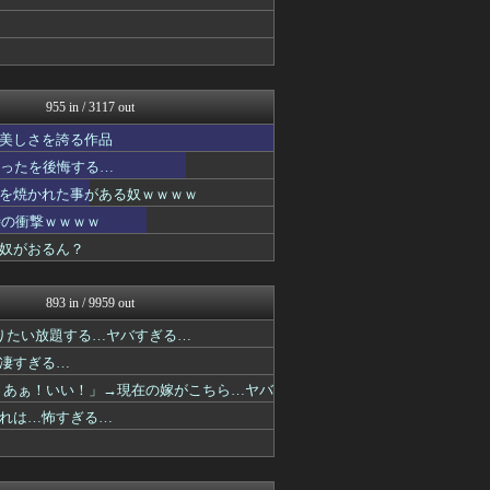
アニメつぶやき速報‼︎
ぐら速 -声優まとめ速報-
ジャンプ速報
ぴこ速(〃'∇'〃)？
異世界転生まとめ速報
おたくみくす 声優まとめ
955 in / 3117 out
GUNDAM.LOG｜ガン...
美しさを誇る作品
ああ言えばForYou
それからの出来事() アイ...
かったを後悔する…
ガンダムブログ（情報戦仕様...
を焼かれた事がある奴ｗｗｗｗ
アニチャット
時の衝撃ｗｗｗｗ
プリキュアのまとめ
ぴこ速(〃'∇'〃)？
奴がおるん？
異世界転生まとめ速報
おたくみくす 声優まとめ
デジタルニューススレッド
893 in / 9959 out
ぐら速 -声優まとめ速報-
りたい放題する…ヤバすぎる…
最強ジャンプ放送局
デジタルニューススレッド
凄すぎる…
異世界転生まとめ速報
！あぁ！いい！」→現在の嫁がこちら…ヤバ
デジタルニューススレッド
れは…怖すぎる…
ガンダムブログ（情報戦仕様...
アニチャット
おたくみくす 声優まとめ
ニュー速VIPブログ(`･...