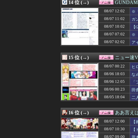
08/06 18:02
14 位 (→)
【画像あり】リー
GUNDA
08/06 18:00
『ワンピース』空
08/07 12:02
※
08/06 17:36
【プリキュア】青
08/06 17:30
08/07 11:02
【画像】フリー
ガ
08/06 17:05
【悲報】かつて6
08/07 10:02
【
08/06 16:27
【衝撃】年収30
08/07 07:02
※
08/06 16:05
【エロゲ】今や
08/06 15:05
「機動戦士Ζガン
08/07 02:02
ア
08/06 14:37
片田舎のおっさん
08/06 14:05
【画像】この沐
15 位 (→)
ニュー速VI
08/07 00:22
ヒ
08/06 18:03
な
08/06 12:05
「
08/06 00:23
田
08/05 18:04
二
16 位 (→)
ああ言えばF
08/07 12:00
【
08/07 10:30
【
08/07 09:00
罪