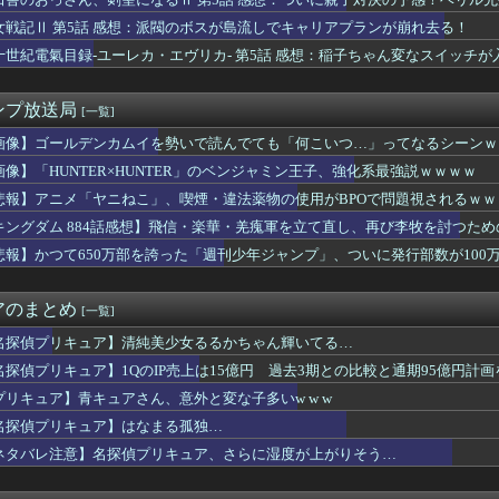
クって一言でいっても色々バリエーションがあるよね
ョ3部のスタンド、ガチでヤバい奴が多すぎるｗｗｗ
女戦記Ⅱ 第5話 感想：派閥のボスが島流しでキャリアプランが崩れ去る！
うアニメ、すごいことになる
十世紀電氣目録-ユーレカ・エヴリカ- 第5話 感想：稲子ちゃん変なスイッチ
【画像】澁谷かのんちゃんの足の指【Liella!】
家（52）「新作ラブコメ書いたぞ！ｗ」X民「いい歳こいてラブコ...
ツを見せるためだけのアニメ」あったでしょｗｗｗｗｗ
ンプ放送局
[一覧]
見ても面白い
ナルド、今度のポケモンハッピーセットは転売対策バッチリ！！！
画像】ゴールデンカムイを勢いで読んでても「何こいつ…」ってなるシーンｗ
系のせいでアニメ後進国になったと言っても過言じゃない
画像】「HUNTER×HUNTER」のベンジャミン王子、強化系最強説ｗｗｗｗ
イス】「DXマイスドライバー」など、玩具の予約受付が開始！！プ...
悲報】アニメ「ヤニねこ」、喫煙・違法薬物の使用がBPOで問題視されるｗｗ
優さん、水着になる「これって需要ありますか？」
高クオリティな1クールと作画荒れありの1年放映ならどっちがいい？
キングダム 884話感想】飛信・楽華・羌瘣軍を立て直し、再び李牧を討つた
TER×HUNTER」のベンジャミン王子、強化系最強説ｗｗｗｗ
悲報】かつて650万部を誇った「週刊少年ジャンプ」、ついに発行部数が100
音さん、やはりデカかった・・・
書の戸愚呂弟さん、地獄で最も過酷な冥獄界を選ぶｗｗｗ
スの主人公モンキー・D・ルフィさん、変わり果てた姿で発見される...
アのまとめ
[一覧]
】ウルサマ後期のステージ観てきたんだけど
「ど、どどどどこ見てるんですかッ！」
名探偵プリキュア】清純美少女るるかちゃん輝いてる…
リアした後が本番みたいなゲーム教えてくれ
名探偵プリキュア】1QのIP売上は15億円 過去3期との比較と通期95億円計画
侑ちゃんもミアちゃん(14歳)に押し倒されるくらい弱いんだよね...
プリキュア】青キュアさん、意外と変な子多いw w w
【画像】桜小路きな子ちゃんの尻【Liella!】
🌙🐈‍⬛「うちのオタクは社畜かボンボン」（世界の平均睡眠時間ラ...
名探偵プリキュア】はなまる孤独…
らも好かれる主人公」の特徴、ガチで決まるｗｗｗｗ
ネタバレ注意】名探偵プリキュア、さらに湿度が上がりそう…
Lｺｽﾞｶﾎ…？🐉【蓮ノ空】
ズ】ライトセーバーって握りづらそうだよね…