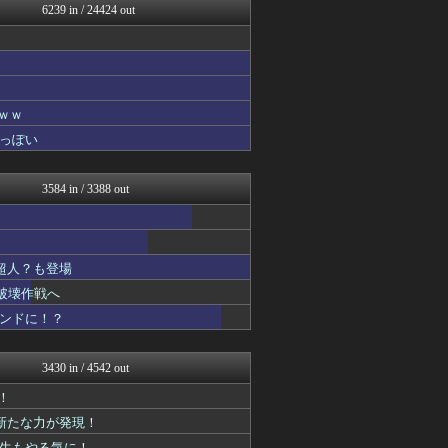
6239 in / 24424 out
GUNDAM.LOG｜ガン...
わんこーる速報！
ぴこ速(〃'∇'〃)？
ああ言えばForYou
漫画まとめ速報
デジタルニューススレッド
ｗｗ
わんこーる速報！
っぽい
おたくみくす 声優まとめ
GUNDAM.LOG｜ガン...
コンテンツ・声優 | ラブ...
3584 in / 3388 out
ガンダムブログ（情報戦仕様...
アニはつ -アニメ発信場-
アニゲー速報
ガンプラ ログ
超人？も登場
わんこーる速報！
漫画まとめ速報
破壊作戦へ
アニチャット
コンドに！？
ぴこ速(〃'∇'〃)？
ヒーローNEWS
デジタルニューススレッド
3430 in / 4542 out
あぁ^～こころがぴょんぴょ...
ああ言えばForYou
！
異世界転生まとめ速報
に新たな力が発現！
漫画まとめ速報
先生もやる気に！