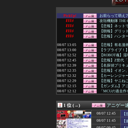
PickUp!
お前らって萌え
ｵﾇﾇﾒ
攻殻機動隊 THE GH
ｵﾇﾇﾒ
【悲報】ネット
ｵﾇﾇﾒ
【朗報】グリッド
ｵﾇﾇﾒ
【悲報】ハンタ
08/07 13:05
【悲報】有名漫
08/07 13:00
【ラブライブ！】
08/07 12:52
【ROBOT魂】
08/07 12:45
【悲報】Z世代「
08/07 12:39
【名探偵プリキ
08/07 12:35
【悲報】イオン
08/07 12:32
【カーレンジャー
08/07 12:29
【悲報】ヤニねこ
08/07 12:15
【ガンダム】ア
08/07 12:12
「MCUの過去
08/07 12:11
【画像】このス
08/07 12:09
【伝説の勇者ダ・
1 位 (→)
アニゲー
08/07 12:09
【ベルセルク】ねんど
08/07 12:07
【モンスターハ
08/07 12:45
【
08/07 12:07
【勇者王ガオガイ
08/07 11:45
【
08/07 12:06
【劇場版「オーバ
08/07 12:05
【トリダモノ氏オ
08/07 09:45