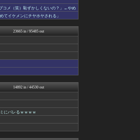
2次元に捉われない
ラブコメ（笑）恥ずかしくないの？」←やめ
アニチャット
めてイケメンにチヤホヤされる」
わんこーる速報！
fig速
おたくみくす 声優まとめ
23665 in / 95485 out
アニはつ -アニメ発信場-
fig速
最強ジャンプ放送局
GUNDAM.LOG｜ガン...
ぴこ速(〃'∇'〃)？
あぁ^～こころがぴょんぴょ...
ああ言えばForYou
ぐら速 -声優まとめ速報-
ヒーローNEWS
それからの出来事() アイ...
14892 in / 44530 out
コンテンツ・声優 | ラブ...
アニゲー速報
わんこーる速報！
漫画まとめ速報
ヒーローNEWS
ミにバレるｗｗｗｗ
アニはつ -アニメ発信場-
デジタルニューススレッド
わんこーる速報！
異世界転生まとめ速報
おたくみくす 声優まとめ