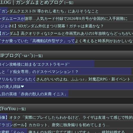
ンの翼とかいう物語のエンディングが富野作品の中でも屈指の美しさ...
M.LOG｜ガンダムまとめブログ
[一覧]
白の100年編の役者が揃うｗｗｗ
「ガンダムクエストIV 導かれし者たち」にありそうなこと
キュアさん、意外と変な子多いw w w
レンって絶対に性欲強いよなｗｗｗｗｗ
ンダムエースが謝罪…人気カード付録で2026年9月号が全国的に入手困難に
50万部を誇った「週刊少年ジャンプ」、ついに発行部数が100万...
GジェネE】SDガンダム外伝まつり開幕！ガチャは来週かな？
0万で結婚、とんでもない事が判明するｗｗｗｗ年収300万で結婚...
【ガンダム】高クオリティな1クールと作画荒れありの1年放映ならどっちが
ってるエロゲ、一番可愛い子が攻略できない致命的なバグがあるっぽい
ダム」のディジェとかいう、アムロが乗っただけで評価されたモビル...
イナが乗っていた「高機動試作型ザク」ってよく考えると時系列がおかしいな
、剣聖になるⅡ 第5話 感想：ついに親子対決の予感！ベリル先生...
浴着エルフ玄関に飾ろうと思うんやが
Pブログ(`･ω･´)
[一覧]
ロイン攻略後に始まる‘エクストラモード’
んと「ド痴女専用」のドスケベマンション！？
フリルもリボンもたくさんがいいのよね、ふふっ♪」対魔忍RPG・新イベント
舎の美人姉妹❤
人目の英雄「赤炎の獣人の末裔 イニス」
orYou
[一覧]
画像】オタク「実際にプレイしたらわかるけど、ライザは友達って感じで性的
ドラゴンボール】カカロット、唐突に独身煽りを初めてしまう…
木蜜柑「えへへ…俺さんのお役に立てて嬉しいですぅ…」←絶対結婚する