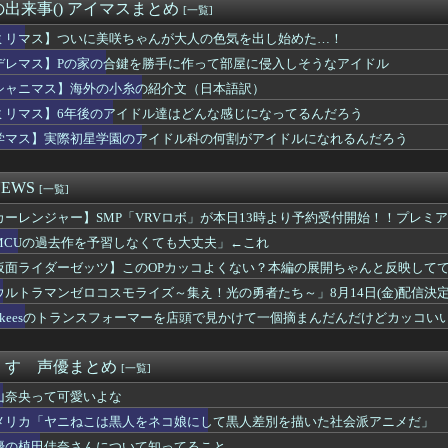
-ライアーゲーム- 第17話 感想：秋山さんの逆転の策がバ...
出来事() アイマスまとめ
[一覧]
スのロロノア・ゾロさん、ペローナちゃんとフラグが立ちまくるｗｗ...
いた「高機動試作型ザク」ってよく考えると時系列がおかしいな
ミリマス】ついに美咲ちゃんが大人の色気を出し始めた…！
ースより面白い漫画、ガチでこの世に存在しないかもしれないｗｗｗ
デレマス】Pの家の合鍵を勝手に作って部屋に侵入しそうなアイドル
者「居酒屋行く奴はバカ。ホストの初回なら居酒屋より安く飲めてイ...
シャニマス】海外の小糸の紹介文（日本語訳）
に熊本地震が発生した瞬間の防犯カメラが公開される
ゲーム、エッチすぎて始まる♥
ミリマス】6年後のアイドル達はどんな感じになってるんだろう
始まる‘エクストラモード’
学マス】実際初星学園のアイドル科の何割がアイドルになれるんだろう
小高「ダンガンロンパ2の新シナリオでは、人気キャラも殺していき...
気ポケモン、超エッチなフィギュアになるwww
て他社ゲーのインスパイア多いよね
EWS
[一覧]
の家の合鍵を勝手に作って部屋に侵入しそうなアイドル
カーレンジャー】SMP「VRVロボ」が本日13時より予約受付開始！！プレミ
番売れている雑誌、週刊少年ジャンプ紙版が100万部を下回り国内...
多くあった「ゲーム叩き」が世の中から殆ど消えてしまった理由ww...
MCUの過去作を予習しなくても大丈夫」←これ
パン三世』のガチで怖い話を聞いてワイ震えが止まらない…これは…...
仮面ライダーゼッツ】このOPカッコよくない？本編の展開ちゃんと反映して
め∞みた』8話感想 みゅーたいぷ解散の危機！？
ジャンプさん、最大発行部数653万部から急降下でついに100万...
ウルトラマンゼロコスモライズ～集え！光の勇者たち～」8月14日(金)配信決
ラータイムのせいで寿命を大幅に失ってしまったけどそれでちょうど...
lokeesのトランスフォーマーを店頭で見かけて一個摘まんだんだけどカッコい
者「はっきり言う、ジャングリア沖縄ほんとーーーーーーーーにおも...
』6話感想 ダラさんにビームを打ちたいと懇願する薫
ンテール少女時代のハマーンは好みじゃなかったの？
くす 声優まとめ
[一覧]
イス』制作発表会見で追加情報解禁 他、今週の備忘録（2026/...
山奈央って可愛いよな
88,000のミーティアが二次も即完売なの大人気すぎる…
「ヤニねこ」、喫煙・違法薬物の使用がBPOで問題視されるｗｗｗｗ
メリカ「ヤニねこは黒人をネコ娘にして黒人差別を描いた社会派アニメだ」
ャア）」vs「アレックス（クリス）」はどっちが勝つと思う？
優の植田佳奈さんについて知ってること