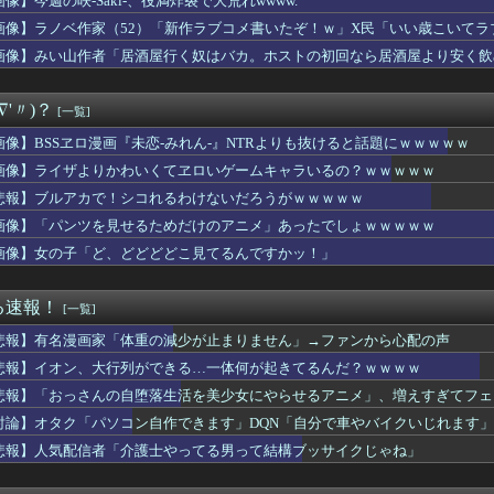
像】今週の咲-Saki-、役満炸裂で大荒れwwww.
ャル「あっそれプリキュアのｴﾛ同人誌じゃんww♡」
画像】ラノベ作家（52）「新作ラブコメ書いたぞ！ｗ」X民「いい歳こいて
柏崎星奈ちゃん、めっちゃくちゃエロい
れｗと話題に
んの自堕落生活を美少女にやらせるアニメ」、増えすぎてフェミにバ...
画像】みい山作者「居酒屋行く奴はバカ。ホストの初回なら居酒屋より安く飲
KKE】グッスマ上海「エレグ:ブーム・アンド・ショック」1/...
愛いよな
∇'〃)？
[一覧]
逆に「男からも嫌われるヒロイン」って誰がいるんだｗｗｗ
KE】Hyper Body「紅蓮:ブラックシャドウ」可動フ...
画像】BSSヱロ漫画『未恋-みれん-』NTRよりも抜けると話題にｗｗｗｗｗ
デンカムイを勢いで読んでても「何こいつ…」ってなるシーンｗｗｗｗ
画像】ライザよりかわいくてヱロいゲームキャラいるの？ｗｗｗｗｗ
ストIV 導かれし者たち」にありそうなこと
ロ漫画『未恋-みれん-』NTRよりも抜けると話題にｗｗｗｗｗ
悲報】ブルアカで！シコれるわけないだろうがｗｗｗｗｗ
声優、個性が無い
画像】「パンツを見せるためだけのアニメ」あったでしょｗｗｗｗｗ
実際にプレイしたらわかるけど、ライザは友達って感じで性的な目で...
画像】女の子「ど、どどどどこ見てるんですかッ！」
バンドリで早くも大人気ｗｗｗｗ
ッツ】このOPカッコよくない？本編の展開ちゃんと反映してて完成...
いに美咲ちゃんが大人の色気を出し始めた…！
る速報！
[一覧]
のん「自転車補助輪なしで乗ったことない」さく「えぇ！？そんな人...
スの「世界に5種しかない飛行能力」発言の謎が解けるww..
悲報】有名漫画家「体重の減少が止まりません」→ファンから心配の声
「パソコン自作できます」DQN「自分で車やバイクいじれます」
悲報】イオン、大行列ができる…一体何が起きてるんだ？ｗｗｗｗ
ジャンプ、発行部数100万部割れ
ロコスモライズ～集え！光の勇者たち～」8月14日(金)配信決定...
悲報】「おっさんの自堕落生活を美少女にやらせるアニメ」、増えすぎてフェ
ート「1位弱いです、ドリフト加速します、排気量低いです」←こい...
討論】オタク「パソコン自作できます」DQN「自分で車やバイクいじれます」
者がヤバすぎるｗｗｗｗ退職まで2週間を切った後輩くん、やりたい...
悲報】人気配信者「介護士やってる男って結構ブッサイクじゃね」
信者「介護士やってる男って結構ブッサイクじゃね」
てるんだけど別に主人公うざくなくね？
ねこは黒人をネコ娘にして黒人差別を描いた社会派アニメだ」