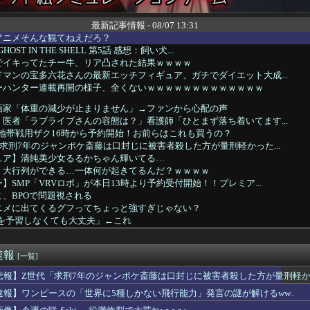
最新記事情報 - 08/07 13:31
アニメそんな観てねえだろ？
OST IN THE SHELL 第5話 感想：飼い犬...
でイキってたチー牛、リア凸された結果ｗｗｗｗ
マンの宝多六花さんの最新エッチフィギュア、ガチでダイエット大成...
ーハンター連載再開の様子、全くないｗｗｗｗｗｗｗｗｗｗｗｗｗ
画家「体重の減少が止まりません」→ファンから心配の声
医者「ラブライブさんの容態は？」看護師「ひとまず落ち着いてます...
湿地帯戦用ザク16時から予約開始！お前らはこれも買うの？
求刑7年のジャンポケ斎藤は口封じに被害者殺した方が量刑軽かった...
ュア】清純美少女るるかちゃん輝いてる…
、大行列ができる…一体何が起きてるんだ？ｗｗｗｗ
】SMP「VRVロボ」が本日13時より予約受付開始！！プレミア...
、BPOで問題視される
ニメに出てくるグフってちょっと強すぎじゃない？
作を予習しなくても大丈夫」←これ
ケベフィギュア玄関に飾ろうと思うんやが…
ガーン】THE合体「ランドバイソンオプションセット」完成品トイ...
速報
ろいど「ガッツ 狂戦士の甲冑Ver. BLOOD EDIT...
[一覧]
ンター】ねんどろいど「リオレウス」【予約開始】
悲報】Z世代「求刑7年のジャンポケ斎藤は口封じに被害者殺した方が量刑軽か
ガー】PLAMATEA「獅子王凱」プラモデル【予約開始】
速報】ワンピースの「世界に5種しかない飛行能力」発言の謎が解けるww..
ーロード」聖王国編】figma「アルベド」可動フィギュア【予約...
リジナルキャラクター】PLAMATEA「MXちゃん」プラモデル...