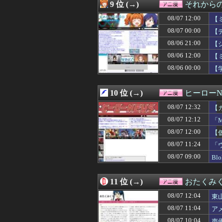
08/07 02:12
LIAR GAME 
9 位 (→)
それからの
08/07 02:03
【朗報】ワンピー
08/07 12:00
08/07 02:02
アイナが乗って
【
08/07 01:03
【朗報】ワンピ
08/07 00:00
【
08/07 00:36
【画像】みい山作
08/06 21:00
【
08/07 00:30
【動画】手術中
08/07 00:29
ライザの公式AI
08/06 12:00
【
08/07 00:22
ヒロイン攻略後に
08/06 00:00
【
08/07 00:12
【速報】ダンロン
08/07 00:11
【画像】あの人
08/07 00:02
ガンダムゲーっ
10 位 (→)
ヒーローN
08/07 00:00
【デレマス】P
08/07 12:32
【
08/06 23:59
【話題】日本で1
08/06 23:35
【ゲーム脳】昔は
08/07 12:12
「
08/06 23:34
【衝撃】名作『ル
08/07 12:00
【
08/06 23:33
『バンドリ！ ゆ
08/06 23:30
08/07 11:24
【悲報】週刊少年
「
08/06 23:29
クラピカ「エンペ
08/07 09:00
B
08/06 23:05
【悲報】人気配信
08/06 23:00
『令和のダラさん
08/06 22:59
シャアってツイ
11 位 (→)
おたくみ
08/06 22:57
『仮面ライダーマ
08/07 12:04
東
08/06 22:24
【ROBOT魂】
08/06 22:05
【悲報】アニメ
08/07 11:04
ア
08/06 22:02
※「オッゴ（シ
08/07 10:04
声