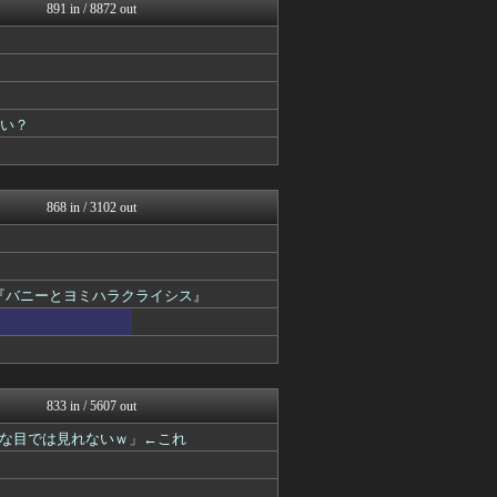
ろぼ速VIP
891 in / 8872 out
あぁ^～こころがぴょんぴょ...
プリキュアのまとめ
ぴこ速(〃'∇'〃)？
最強ジャンプ放送局
デジタルニューススレッド
いい？
アニチャット
最強ジャンプ放送局
アニメつぶやき速報‼︎
2次元に捉われない
868 in / 3102 out
『バニーとヨミハラクライシス』
833 in / 5607 out
な目では見れないｗ」←これ