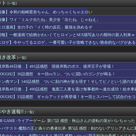
ット
[一覧]
謝罪…人気カード付録で2026年9月号が全国的に入手困難に
キャラの「毒無効」「混乱無効」みたいなのって冷静に考えるとおか...
画像】令和の柏崎星奈ちゃん、めっちゃくちゃエロい
よりかわいくてヱロいゲームキャラいるの？ｗｗｗｗｗ
画像】ワイ「ミルク出たね」美少女「出たね、じゃねえ」
ル】カカロット、唐突に独身煽りを初めてしまう…
ダムの河了貂、覚醒する
エロ漫画】女の子の「イく時の反応」最強を決めるぞ
アニメタイトルの凄い法則」に気付いたｗｗｗｗこの法則は…凄すぎ...
朗報】一般漫画で絵柄かわいくてヒロインとSEX描写ありの期待の新人到来ｗ
みい山」、始まる前からBPOにチクられるｗｗｗｗ
エロゲ】今やってるエロゲ、一番可愛い子が攻略できない致命的なバグがある
さんについて知ってること
Dガンダム外伝まつり開幕！ガチャは来週かな？
】声優との1体1イベントみんななに話すの？
無き改革
[一覧]
ン総裁「この暖かさをもった地球が人間さえ破壊するんだ（汗だく）...
さんの日常、もうめちゃくちゃｗｗｗ
彼岸島48日後…】491話感想 現彼岸島のボス、彼岸王子が登場！
Saki-、役満炸裂で大荒れwwww.
TOUGH2】36話感想 キー坊vsラン、ついに闘いのゴングが鳴る！
真の背景削除？ガンプラの箱追加しといてあげよ🤗」
、ビスケより弱かったｗｗｗｗ
キン肉マン】540話感想 ついに刻の神が姿を現す！そしてピノという謎の女
ま、キモくなってしまう
彼岸島48日後…】490話感想 鬼面三人衆を退け無事都外へ進出成功！給水車
ミルク出たね」美少女「出たね、じゃねえ」
TOUGH2】35話感想 ギャルアッドが再登場！キー坊とスパーして試合のセ
カで！シコれるわけないだろうがｗｗｗｗｗ
ランスフォーマーを店頭で見かけて一個摘まんだんだけどカッコい...
の末路がヤバすぎるｗｗｗｗ 10年前ヨッメ性行為中「あんっ！あ...
やき速報‼︎
[一覧]
え待って、何で日本の避難所って10年前と同レベルなの(ドン引き...
へ…俺さんのお役に立てて嬉しいですぅ…」←絶対結婚する
IAR GAME -ライアーゲーム- 第17話 感想：秋山さんの逆転の策がバレちゃった
のロキシーがエッチすぎるwwwwwwwwwww
レバテスⅡ-魔獣の王と偽りの勇者伝承- 第5話 感想：剣のないアリシアさん
行収入50億突破
田舎のおっさん、剣聖になるⅡ 第5話 感想：ついに親子対決の予感！ベリル