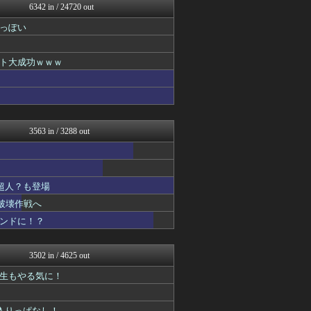
6342 in / 24720 out
おたくみくす 声優まとめ
漫画まとめ速報
っぽい
わんこーる速報！
デジタルニューススレッド
ガンダムブログ（情報戦仕様...
ト大成功ｗｗｗ
ヒーローNEWS
異世界転生まとめ速報
fig速
げーあにびより｜ゲームやア...
fig速
3563 in / 3288 out
アニチャット
ニュー速VIPブログ(`･...
fig速
ぴこ速(〃'∇'〃)？
超人？も登場
fig速
おたくみくす 声優まとめ
破壊作戦へ
fig速
コンドに！？
fig速
アニはつ -アニメ発信場-
GUNDAM.LOG｜ガン...
3502 in / 4625 out
fig速
最強ジャンプ放送局
先生もやる気に！
fig速
それからの出来事() アイ...
が入りっぱなし！