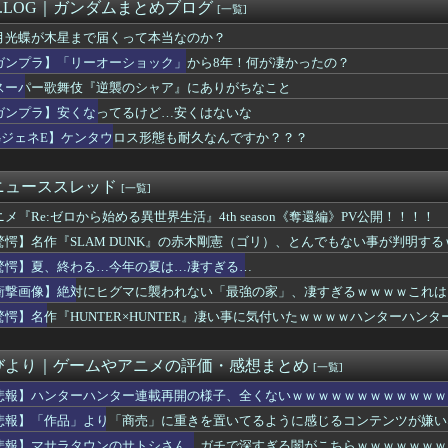
ュア】くれあの探偵スタイル、やっぱりるるか譲り？
M.LOG｜ガンダムまとめブログ
[一覧]
D】戦力カツカツな序盤ってガンダムの中だと割と珍しい気がする
月光蝶が木星まで届くって本当なのか？
カラーで338ページの狂気の新作エロ漫画「スパ・カイラクーア4...
声優さん、メガネ姿がオタ受けしそうと話題に・・・
ガンプラ】「リーオーショック」から8年！何が凄かったの？
ダンク」の“丸ゴリ”こと河田雅史さん、最強なのに人気がない・・...
スーパー歌舞伎『逆襲のシャア』にありがちなこと
よって最強の「エロゲランキング」が発表
ガンプラ】安くなってるけど…安くはないな
炎の獣人の末裔 イニス」
客「モモンガかわいい🥰」ナガノ「ほなそろそろモモンガ■すで～」
GジェネE】ケンタウロス形態も耐久なんですか？？？
く言われるけど、無双するガンダムって意外とないよね
いダイスキ！ もちづきさん」 TVアニメ化決定！あのグルメギャ...
ニューススレッド
[一覧]
ニメ『Re:ゼロから始める異世界生活』4th season《奪還編》PV公開！！！！
驚愕】名作『SLAM DUNK』の赤木剛憲（ゴリ）、とんでもない事が判明す
すぎる…
驚愕】夏、終わる…今年の夏は…凄すぎる…
衝撃画像】絶対にヒグマに襲われない「最強の家」、凄すぎるｗｗｗｗこれは
驚愕】名作『HUNTER×HUNTER』凄い事に気付いたｗｗｗｗハンターハン
びより｜ゲームやアニメの評価・感想まとめ
[一覧]
悲報】ハンターハンター連載再開の様子、全くないｗｗｗｗｗｗｗｗｗｗｗｗ
悲報】「作品」より「商売」に重きを置いてるように感じるコンテンツが嫌い
悲報】マサラタウンのサトシさん、ガチで深すぎる闇がこちらｗｗｗｗｗｗｗ