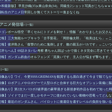
イ作者の最新絵がこちら 令和でも余裕で通用するｗｗｗｗｗ
が死ぬマンガアニメある？
令和最新版】 早見沙織(35)x東山奈央(34)、同級生2ショット写真がこちらｗｗ
マンがコラボ！！「デジタルモンスターCOLOR ULTRAM...
職転生のアニメ日常回しか無くてストーリー進まなくね
さんが職場の弱男と連絡先交換してしまった結果がヤバいwww
8話ネタバレ感想 勇ちゃん、蹴速似の襲撃者の手首をぶった斬るｗ...
止能力者、コイツがあらゆるバトルで最強クラスな理由ｗｗｗ
-アニメ発信場-
[一覧]
ボイラーを描いたから見てくれ
ラゴンボール悟空「早くセルにトドメを刺せ！」悟飯「わかりましたお父さん
にガンダムが入ると何が凄くなるの？
❤
悲報】三大無能ループキャラ「古手梨花」「岡部倫太郎」「暁美ほむら」←こ
UNTER】センリツが本気を出せば、BW号を全滅出来るという...
悲報】彼岸島さん「復讐のために鬼倒します、敵の親玉がバカです」←こいつ
YouTuber、家賃8万円の部屋で深夜配信→管理会社から厳...
かいう未だにシリーズ最高傑作
刃牙らへん】69話ネタバレ考察 勇ちゃん回ばっかで描くネタ完全に尽きてそ
2期)』5話感想 釣りエサにされるターニャ…
朗報】ガンダム鉄血のオルフェンズ「泥臭いです、主人公が悩まず撃ちます」
(おさや)伝説のファン、妊娠したおさやへの正直な気持ちを語るｗ...
初星学園のアイドル科の何割がアイドルになれるんだろう
この俺にマルセイとかいう漫画勧めたやつ出てこいや！ｗｗｗｗｗ
[一覧]
:S、海外評価:G」 ←思い浮かべたモノwwwwwwww
画像あり】ワイ、今更SSSS.GRIDMANを観賞するも面白過ぎて今まで観てな
漫画出版社、ヤバすぎる…
ゃ信用できる新人声優見つけたので共有します・・・
画像】ロボアニメやロボゲーで人型ロボと合体する巨大なオプション装備に脳
番シコれる属性『姉の友達』に決定するｗｗｗ
画像あり】第2次スパロボZ破界篇の豪華過ぎる新規参戦作品を初めて知った
ゃん・のあ先輩・もちづきさん「結婚してください！」←どうする？...
画像】ゾイドでまだ一度しかモチーフに使われていない動物や恐竜ってどんな
ミア」特別短編「I am a hero too」感想 救け...
-ユーレカ・エヴリカ- 第5話 感想：稲子ちゃん変なスイッチが...
悲報】最近のガンダムさん、パイロットに後遺症を遺すレベルの負担を強いる
今更SSSS.GRIDMANを観賞するも面白過ぎて今まで観て...
果穂の胸がこんなにナーフされて可哀想に…