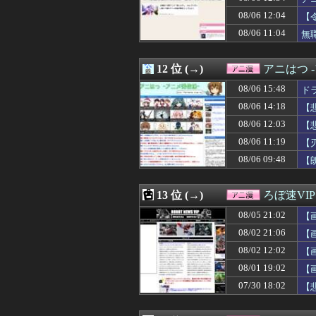
08/06 06:00
【画像】ニセコ
08/06 12:04
08/06 06:00
最終回で主人公
【
08/06 06:00
デジモンとウルトラ
08/06 11:04
無
08/06 05:07
【画像あり】OL
08/06 03:20
【刃牙らへん】6
08/06 03:03
【朗報】時間停
12 位 (→)
アニはつ 
08/06 03:00
カッコいいガマ
08/06 15:48
ド
08/06 02:02
Gアーマーの中
08/06 00:23
田舎の美人姉妹
08/06 14:18
【
08/06 00:05
【HUNTER×H
08/06 12:03
【
08/06 00:05
【画像】ゲーム配信
08/06 11:19
08/06 00:02
「GジェネF」と
【
08/06 00:01
『幼女戦記Ⅱ (
08/06 09:48
【
08/06 00:00
【朗報】檜山沙耶
08/06 00:00
【学マス】実際
08/06 00:00
【画像】さっき
13 位 (→)
ろぼ速VIP
08/05 23:35
【急募】「国内評価
08/05 21:02
【
08/05 22:28
【悲報】最近の
08/05 22:22
【朗報】めっち
08/02 21:06
【
08/05 22:05
【エロ漫画】一
08/02 12:02
【
08/05 22:05
ヤニねこ・みいち
08/01 19:02
【
08/05 21:54
「僕のヒーローアカデ
08/05 21:44
二十世紀電氣目録
07/30 18:02
【
08/05 21:02
【画像あり】ワイ、
08/05 21:00
【シャニソン】