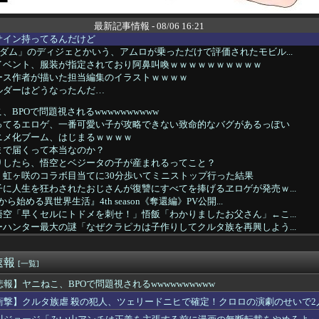
最新記事情報 - 08/06 16:21
サイン持ってるんだけど
ダム」のディジェとかいう、アムロが乗っただけで評価されたモビル...
イベント、服装が指定されており阿鼻叫喚ｗｗｗｗｗｗｗｗｗｗ
ース作者が描いた担当編集のイラストｗｗｗｗ
ルダーはどうなったんだ…
BPOで問題視されるwwwwwwwwww
ってるエロゲ、一番可愛い子が攻略できない致命的なバグがあるっぽい
ニメ化ブーム、はじまるｗｗｗｗ
まで届くって本当なのか？
りしたら、悟空とベジータの子が産まれるってこと？
】虹ヶ咲のコラボ目当てに30分歩いてミニストップ行った結果
に人生を狂わされたおじさんが復讐にすべてを捧げるヱロゲが発売ｗ...
ら始める異世界生活』4th season《奪還編》PV公開...
空「早くセルにトドメを刺せ！」悟飯「わかりましたお父さん」←こ...
ハンター最大の謎「なぜクラピカは子作りしてクルタ族を再興しよう...
on配達員、ガチでブチギレるｗｗｗｗ
ダム」のディジェとかいう、アムロが乗っただけで評価されたモビル...
速報
の声優、マジで予想つかないｗｗｗｗ
[一覧]
デザイン、配信で追って見ると…
悲報】ヤニねこ、BPOで問題視されるwwwwwwwwww
LAM DUNK』の赤木剛憲（ゴリ）、とんでもない事が判明する...
衝撃】クルタ族虐 殺の犯人、ツェリードニヒで確定！クロロの演劇のせいで2人
】1分だけ時を止めたら全裸で街を駆け回りそうなキャラ
虐 殺の犯人、ツェリードニヒで確定！クロロの演劇のせいで2人も...