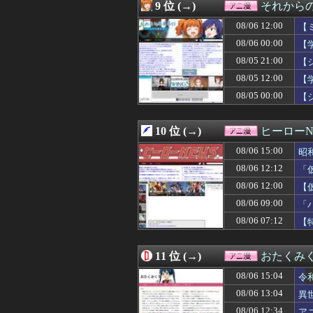
08/06 09:00
「バットマン：
9 位 (→)
それからの
08/06 09:00
【ラブライブ！
08/06 12:00
08/06 09:00
【朗報】人気美
【
08/06 09:00
【悲報】大ヒット
08/06 00:00
【
08/06 09:00
カービィの能力強
08/05 21:00
【
08/06 08:29
【悲報】逃げ上
08/06 08:26
【画像あり】AI
08/05 12:00
【
08/06 08:22
【スパロボ】エリ
08/05 00:00
【
08/06 08:18
【悲報】ワイ「イ
08/06 08:04
かのかりってア
08/06 08:00
『ドラゴンボール
10 位 (→)
ヒーローN
08/06 07:59
幼女戦記Ⅱ 第5
08/06 15:00
昭
08/06 07:45
【画像】週刊少年
08/06 07:30
【悲報】キュゥべ
08/06 12:12
「
08/06 07:30
野球漫画、世間
08/06 12:00
【
08/06 07:17
【悲報】異世界
08/06 07:12
08/06 09:00
【特撮】村上克
「
08/06 07:04
【画像】美少女
08/06 07:12
【
08/06 07:02
【呪術廻戦】禪院
08/06 07:02
※パイロットの希
08/06 07:00
【お題募集記事
11 位 (→)
おたくみ
08/06 07:00
【ネタバレ注意
08/06 15:04
令
08/06 07:00
令和版・両津勘
08/06 06:50
【画像】サンド
08/06 13:04
異
08/06 06:00
『モンハン』【衝
08/06 12:34
ア