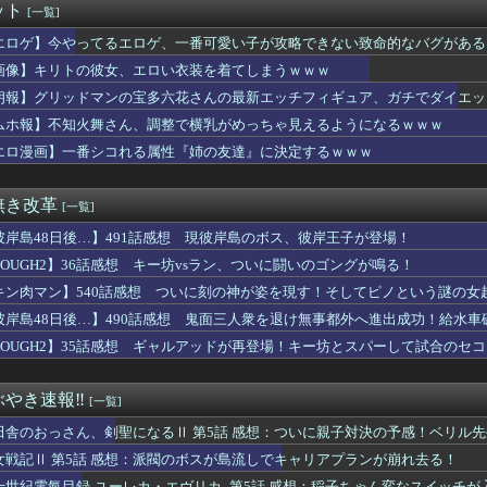
ット
[一覧]
ボス戦かぁ……主題歌流して主人公が1番最初に習得した技でトドメ...
スキ！もちづきさん」TVアニメ化
エロゲ】今やってるエロゲ、一番可愛い子が攻略できない致命的なバグがある
ース作者が描いた担当編集のイラストｗｗｗｗ
画像】キリトの彼女、エロい衣装を着てしまうｗｗｗ
NTER×HUNTER』凄い事に気付いたｗｗｗｗハンターハン...
ン視点のこいつ等って普通に怖すぎると思う…
朗報】グリッドマンの宝多六花さんの最新エッチフィギュア、ガチでダイエッ
イス」の脚本を担当する荒川稔久、過去作を振り返っても作風が読め...
ムホ報】不知火舞さん、調整で横乳がめっちゃ見えるようになるｗｗｗ
子さん、トイレ我慢の限界で大ピンチにwwwwwww
エロ漫画】一番シコれる属性『姉の友達』に決定するｗｗｗ
な冒険】超像可動「J・P・ポルナレフ」「シルバーチャリオッツ」...
ーハンター連載再開の様子、全くないｗｗｗｗｗｗｗｗｗｗｗｗｗ
DEROID「鉄人28号」「ブラックオックス(初代鉄人版)」...
無き改革
[一覧]
マンの宝多六花さんの最新エッチフィギュア、ガチでダイエット大成...
もたくさんがいいのよね、ふふっ♪」対魔忍RPG・新イベント『バ...
彼岸島48日後…】491話感想 現彼岸島のボス、彼岸王子が登場！
ラガン】MODEROID「グレンラガン」プラモデル【再販予約開...
TOUGH2】36話感想 キー坊vsラン、ついに闘いのゴングが鳴る！
可愛い小鳥遊ホシノは腰を持ってオ〇ホールを使うかの様なセッ〇ス...
】ねんどろいど「ラムレザル=ヴァレンタイン」【再販予約開始】
キン肉マン】540話感想 ついに刻の神が姿を現す！そしてピノという謎の女
見沙織(35)x東山奈央(34)、同級生2ショット写真がこち...
彼岸島48日後…】490話感想 鬼面三人衆を退け無事都外へ進出成功！給水車
んどろいど「バジル」フィギュア【再販予約開始】
TOUGH2】35話感想 ギャルアッドが再登場！キー坊とスパーして試合のセ
レイル】ねんどろいど「ホタル」【予約開始】
ん「復讐のために鬼倒します、敵の親玉がバカです」←こいつが鬼滅...
伎『逆襲のシャア』にありがちなこと
やき速報‼︎
[一覧]
ats!】ねんどろいど「立華かなで」フィギュア【再販予約開始...
おじいちゃんにこち亀初版本読ませてもらってねー。内容は全く変わ...
田舎のおっさん、剣聖になるⅡ 第5話 感想：ついに親子対決の予感！ベリル
ポロン】MODEROID「ダイアポロン」プラモデル【予約開始...
女戦記Ⅱ 第5話 感想：派閥のボスが島流しでキャリアプランが崩れ去る！
年後のアイドル達はどんな感じになってるんだろう
十世紀電氣目録-ユーレカ・エヴリカ- 第5話 感想：稲子ちゃん変なスイッチ