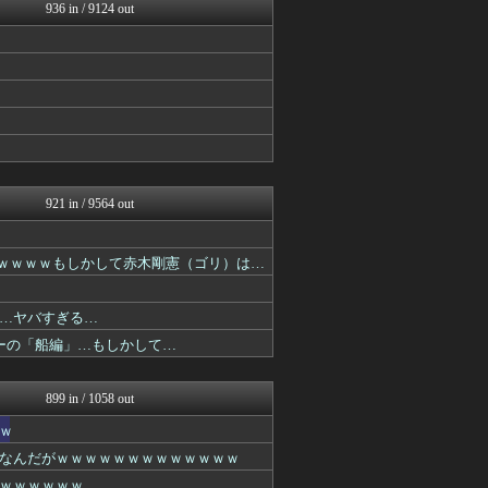
プリキュアのまとめ
936 in / 9124 out
ガンダムブログ（情報戦仕様...
アニチャット
ぐら速 -声優まとめ速報-
最強ジャンプ放送局
アニチャット
ニュー速VIPブログ(`･...
ジャンプ速報
ガンダムブログ（情報戦仕様...
ポンポコにゅーす - 三日...
921 in / 9564 out
るｗｗｗｗもしかして赤木剛憲（ゴリ）は…
…ヤバすぎる…
ターの「船編」…もしかして…
899 in / 1058 out
ｗ
なんだがｗｗｗｗｗｗｗｗｗｗｗｗｗ
ｗｗｗｗｗｗ