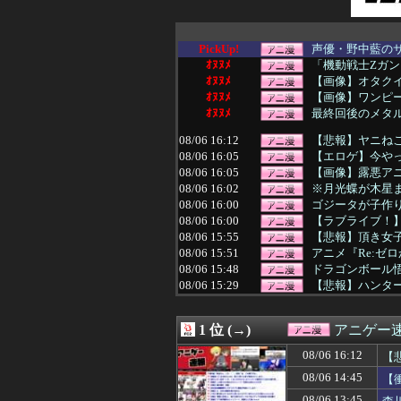
PickUp!
声優・野中藍の
ｵﾇﾇﾒ
「機動戦士Ζガン
ｵﾇﾇﾒ
【画像】オタク
ｵﾇﾇﾒ
【画像】ワンピ
ｵﾇﾇﾒ
最終回後のメタ
08/06 16:12
【悲報】ヤニねこ、
08/06 16:05
【エロゲ】今や
08/06 16:05
【画像】露悪ア
08/06 16:02
※月光蝶が木星
08/06 16:00
ゴジータが子作
08/06 16:00
【ラブライブ！
08/06 15:55
【悲報】頂き女子
08/06 15:51
アニメ『Re:ゼロか
08/06 15:48
ドラゴンボール悟
08/06 15:29
【悲報】ハンター
08/06 15:05
【悲報】Amaz
08/06 15:05
「機動戦士Ζガン
1 位 (→)
アニゲー
08/06 15:04
令和版両津勘吉
08/06 15:00
昭和戦隊のロボ
08/06 16:12
【
08/06 15:00
【驚愕】名作『S
08/06 14:45
【
08/06 15:00
【ラブライブ！
08/06 14:45
【衝撃】クルタ族
08/06 13:45