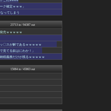
これwwww
アニメつぶやき速報‼︎
ーク確定ｗｗｗ」
漫画まとめ速報
になってしまう
デジタルニューススレッド
アニはつ -アニメ発信場-
コンテンツ・声優 | ラブ...
23713 in / 94387 out
異世界転生まとめ速報
2次元に捉われない
発売ｗｗｗｗｗ
わんこーる速報！
アニチャット
GUNDAM.LOG｜ガン...
ッ〇スが解であるｗｗｗｗｗ
ああ言えばForYou
で見てる奴はにわか！」
ガンダムブログ（情報戦仕様...
納税義務だけが残るｗｗｗｗｗ
ぴこ速(〃'∇'〃)？
わんこーる速報！
アニゲー速報
15084 in / 45863 out
漫画まとめ速報
わんこーる速報！
アニゲー速報
わんこーる速報！
おたくみくす 声優まとめ
コンテンツ・声優 | ラブ...
デジタルニューススレッド
ガンプラ ログ
わんこーる速報！
異世界転生まとめ速報