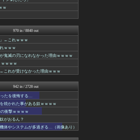
ぴこ速(〃'∇'〃)？
ああ言えばForYou
ｗｗ
ヒーローNEWS
異世界転生まとめ速報
アニはつ -アニメ発信場-
アニはつ -アニメ発信場-
970 in / 8840 out
ヒーローNEWS
」←これｗｗｗ
GUNDAM.LOG｜ガン...
ニュー速VIPブログ(`･...
れｗｗｗ
最強ジャンプ放送局
が鬼滅の刃になれなかった理由ｗｗｗｗ
アニゲー速報
うｗｗｗｗ
GUNDAM.LOG｜ガン...
ああ言えばForYou
←これが受けなかった理由ｗｗｗ
あぁ^～こころがぴょんぴょ...
それからの出来事() アイ...
ぴこ速(〃'∇'〃)？
942 in / 2728 out
アニゲー速報
かったを後悔する…
異世界転生まとめ速報
ぐら速 -声優まとめ速報-
を焼かれた事がある奴ｗｗｗｗ
アニチャット
時の衝撃ｗｗｗｗ
最強ジャンプ放送局
奴がおるん？
ポンポコにゅーす - 三日...
アニメつぶやき速報‼︎
機体やシステムが多過ぎる…（画像あり）
ろぼ速VIP
それからの出来事() アイ...