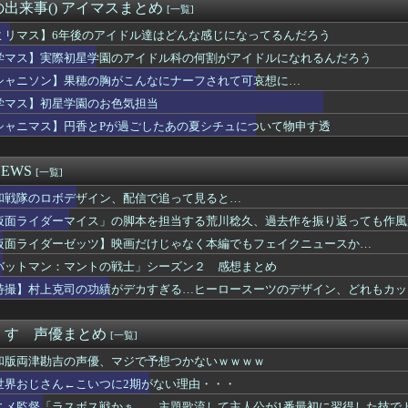
マントの戦士」シーズン２ 感想まとめ
出来事() アイマスまとめ
[一覧]
】【画像】ペストマスク・セラス【蓮ノ空】
少女声優の大西沙織ちゃん、34歳の誕生日を迎える・・・
ミリマス】6年後のアイドル達はどんな感じになってるんだろう
同人開発者、売上の入金を銀行に拒否され受け取れず、多額の納税義...
学マス】実際初星学園のアイドル科の何割がアイドルになれるんだろう
さTOP10教えたるｗｗｗｗｗ
シャニソン】果穂の胸がこんなにナーフされて可哀想に…
手の若君、2期放映中なのに全く話題にならない
でキモいモンスター作った
学マス】初星学園のお色気担当
クト「僕がラスボス一つ前の版権キャラ最後の敵ってちょっと荷が重...
シャニマス】円香とPが過ごしたあの夏シチュについて物申す透
ケボなんかなぁ…(録音)」 スマホ『イケボなんかなぁ…(ゲロボ...
ニメ見てるんだが
』【衝撃】「ピッコロ大魔王」の戦闘力がヤバすぎるｗｗｗｗもしか...
EWS
[一覧]
話 感想：派閥のボスが島流しでキャリアプランが崩れ去る！
和戦隊のロボデザイン、配信で追って見ると…
ジャンプさん ついに100万部を割ってしまう。何故ジャンプは読...
え「少女絶望させてそのエネルギーで宇宙救うで」→なんでその辺の...
仮面ライダーマイス」の脚本を担当する荒川稔久、過去作を振り返っても作風
にインパクトを与えるような作品がない
仮面ライダーゼッツ】映画だけじゃなく本編でもフェイクニュースか…
漫画、主人公の高齢化がヤバい…
司の功績がデカすぎる…ヒーロースーツのデザイン、どれもカッコいい
バットマン：マントの戦士」シーズン２ 感想まとめ
声優さん、メガネ姿がお前ら受けしそうと話題ｗｗｗｗ
特撮】村上克司の功績がデカすぎる…ヒーロースーツのデザイン、どれもカッ
直哉と真人って、性格も作中での行いも末路も似たような二人なのに...
望で開発orカスタムした機体のパーツ補給ってどうなってるんだろ...
】人類に対して敵意がない怪獣について語ってみよう
くす 声優まとめ
[一覧]
】名探偵プリキュア、さらに湿度が上がりそう…
和版両津勘吉の声優、マジで予想つかないｗｗｗｗ
吉の声優、マジで予想つかないｗｗｗ
ウィッチマンのνガンダムの方ｗｗｗｗｗｗｗｗｗｗｗ
世界おじさん←こいつに2期がない理由・・・
撃】モンハンで（いつも不遇すぎだろ…）と思う武器、ネット民の中...
ニメ監督「ラスボス戦かぁ……主題歌流して主人公が1番最初に習得した技で