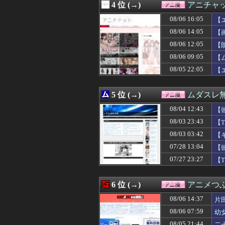
4 位 (→)
アニチャ
08/06 12:34
アニメ監督「ラス
08/06 12:29
「ドカ食いダイ
08/06 16:05
【
08/06 12:25
【画像】ワンピ
08/06 14:05
【
08/06 12:21
【驚愕】名作『HU
08/06 12:05
08/06 12:18
【V作戦】ジオ
【
08/06 12:12
「仮面ライダーマ
08/06 09:05
【
08/06 12:09
【画像】地雷系女
08/05 22:05
【
08/06 12:08
【ジョジョの奇妙
08/06 12:07
【悲報】ハンタ
08/06 12:06
【鉄人28号】MO
5 位 (→)
ムダスレ
08/06 12:05
【朗報】グリッド
08/06 12:05
「フリルもリボン
08/04 12:43
【
08/06 12:05
【天元突破グレン
08/03 23:43
【
08/06 12:05
【画像】小さくて
08/03 03:42
08/06 12:04
【ギルティギア
【
08/06 12:04
【令和最新版】 早
07/28 13:04
【
08/06 12:03
【OMORI】ね
07/27 23:27
【
08/06 12:03
【崩壊:スター
08/06 12:03
【悲報】彼岸島さ
08/06 12:02
※スーパー歌舞
6 位 (→)
アニメつぶ
08/06 12:02
【Angel Be
08/06 12:02
【こち亀】両津「
08/06 14:37
片
08/06 12:01
【UFO戦士ダイア
08/06 07:59
幼
08/06 12:00
【ミリマス】6
08/05 21:44
二