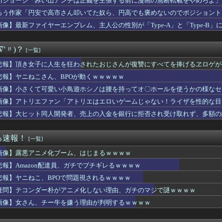
川ジョージ「みい山アンチは正義を主張する前に漫画の無断転載をやめろよ」←
、剣聖になるⅡ 第5話 感想：ついに親子対決の予感！ベリル先生...
ろう作家「円安で高市さん叩いてた奴ら、円高でも褒めないのでポジショント
R2ndの佐藤寿也の息子、姑息すぎてしまい炎上
わる…今年の夏は…凄すぎる…
画像】最新ファイヤーエンブレム、主人公の性別が「Type-A」と「Type-B」
ループキャラ「古手梨花」「岡部倫太郎」「暁美ほむら」←これｗｗ...
】ラブカ、ドスケベ水着CM
∇'〃)？
[一覧]
ヤニねこ」BPOに通報され審議されるもセーフだった模様wwww...
浴着エルフ玄関に飾ろうと思うんやが
悲報】頂き女子に人生を狂わされたおじさんが復讐にすべてを捧げるヱロゲが
、BPOで問題視されるｗｗｗｗ
悲報】ヤニねこさん、BPOが動くｗｗｗｗｗ
の彼女、エロい衣装を着てしまうｗｗｗ
リーオーショック」から8年！何が凄かったの？
画像】小さくて可愛い小鳥遊ホシノは腰を持ってオ〇ホールを使うかの様なセ
平均読者44歳)「第三世界でさぁ！悪魔がいてさぁ！世界を創った...
画像】アトリエファン「アトリエはエロいゲームじゃない！ライザを性的な目
3】バニングってスパロボだと普通に生きてるよね？
悲報】大ヒット同人開発者、売上の入金を銀行に拒否され受け取れず、多額の
さん、BPOが動くｗｗｗｗｗ
ダー朴がアニメ化しない理由、ガチのマジで謎ｗｗｗｗ
い山アンチは正義を主張する前に漫画の無断転載をやめろよ」←これ...
る速報！
[一覧]
ロック、なんJ民登場ｗｗｗｗｗ
、チー牛を嫌う理由が判明するｗｗｗｗ
画像】露悪アニメ化ブーム、はじまるｗｗｗｗ
で高市さん叩いてた奴ら、円高でも褒めないのでポジショントーク確...
悲報】Amazon配達員、ガチでブチギレるｗｗｗｗ
る子供を育てる母親、限界を迎える「もう無理。普通の家庭を築きた...
←こいつに2期がない理由・・・
悲報】ヤニねこ、BPOで問題視されるｗｗｗｗ
】【画像】みーおっみおみおって笑いそうな顔してる【蓮ノ空】
疑問】テコンダー朴がアニメ化しない理由、ガチのマジで謎ｗｗｗｗ
にヒグマに襲われない「最強の家」、凄すぎるｗｗｗｗこれは…ヤバ...
画像】女さん、チー牛を嫌う理由が判明するｗｗｗｗ
U νガンダム、4割引きの店舗が現れる…安いけど置く場所が…
女さん、日本の警察官を暴行するｗｗｗｗ
本の全漫画TOP10、遂に確定するwwwww