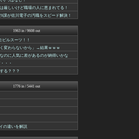
コンテンツ・声優 | ラブ...
ヒーローNEWS
事は厳しいけど職場の人に恵まれてる！
ああ言えばForYou
黒幕！公安9課が佐川電子の汚職をスピード解決！
ぐら速 -声優まとめ速報-
あぁ^～こころがぴょんぴょ...
プリキュアのまとめ
1963 in / 9608 out
デジタルニューススレッド
漫画まとめ速報
モビルスーツ！！
アニはつ -アニメ発信場-
く変わらないから」→結果ｗｗｗ
おたくみくす 声優まとめ
なのに人気に差があるのが納得いかな
GUNDAM.LOG｜ガン...
コンテンツ・声優 | ラブ...
実・・・
ぴこ速(〃'∇'〃)？
する？？？
ああ言えばForYou
漫画まとめ速報
ガンダムブログ（情報戦仕様...
1776 in / 5441 out
異世界転生まとめ速報
おたくみくす 声優まとめ
GUNDAM.LOG｜ガン...
コンテンツ・声優 | ラブ...
アニはつ -アニメ発信場-
アニゲー速報
漫画まとめ速報
ダイの違いを解説
アニチャット
あぁ^～こころがぴょんぴょ...