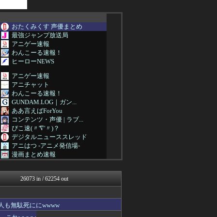
おたくみくす 声優まとめ
最強ジャンプ放送局
アニゲー速報
わんこーる速報！
ヒーローNEWS
アニゲー速報
アニチャット
わんこーる速報！
GUNDAM.LOG｜ガン...
ああ言えばForYou
コンテンツ・声優 | ラブ...
ぴこ速(〃'∇'〃)？
デジタルニューススレッド
アニはつ -アニメ発信場-
漫画まとめ速報
わんこーる速報！
最強ジャンプ放送局
26073 in / 62254 out
おたくみくす 声優まとめ
ヒーローNEWS
デジタルニューススレッド
も無駄死ににwwww
コンテンツ・声優 | ラブ...
アニゲー速報