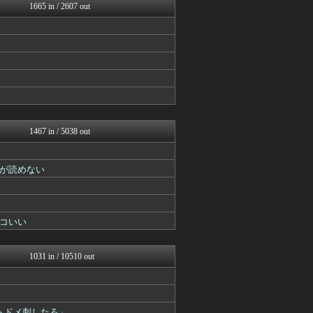
ヒーローNEWS
1665 in / 2607 out
コンテンツ・声優 | ラブ...
ぐら速 -声優まとめ速報-
ぴこ速(〃'∇'〃)？
ああ言えばForYou
漫画まとめ速報
異世界転生まとめ速報
ガンダムブログ（情報戦仕様...
アニはつ -アニメ発信場-
おたくみくす 声優まとめ
デジタルニューススレッド
1467 in / 5038 out
アニメつぶやき速報‼︎
アニゲー速報
ぴこ速(〃'∇'〃)？
が読めない
ああ言えばForYou
異世界転生まとめ速報
ヒーローNEWS
おたくみくす 声優まとめ
コいい
最強ジャンプ放送局
GUNDAM.LOG｜ガン...
ヒーローNEWS
1031 in / 10510 out
プリキュアのまとめ
ぐら速 -声優まとめ速報-
ガンダムブログ（情報戦仕様...
デジタルニューススレッド
トドメ刺したろ」