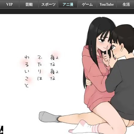
VIP
芸能
スポーツ
アニ漫
ゲーム
YouTube
生活