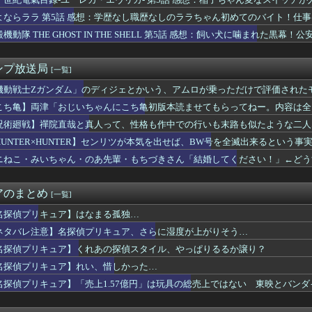
蓮ノ空スクールアイドル106期、夏季課題進捗状況（8月上旬編）
ゼッツ】映画だけじゃなく本編でもフェイクニュースか…
よならララ 第5話 感想：学歴なし職歴なしのララちゃん初めてのバイト！仕
ほど「最初から入れとけ」と言われなくなったのか
機動隊 THE GHOST IN THE SHELL 第5話 感想：飼い犬に噛まれた
７月にファンと行くハワイ旅行を企画してしまう・・・
れない運転、限界突破ｗｗｗ
ュア】はなまる孤独…
ンプ放送局
[一覧]
父がヤバすぎるｗｗｗｗ 親父「カレー作って」俺「はい」親父「玉...
CH最新話の井上織姫さん、さすがに胸がデカすぎる
機動戦士Ζガンダム」のディジェとかいう、アムロが乗っただけで評価された
9話ネタバレ考察 勇ちゃん回ばっかで描くネタ完全に尽きてそうｗ...
こち亀】両津「おじいちゃんにこち亀初版本読ませてもらってねー。内容は全
メ日常回しか無くてストーリー進まなくね
呪術廻戦】禪院直哉と真人って、性格も作中での行いも末路も似たような二人
くなってるけど…安くはないな
！！
】ラブライブシリーズカスタムグッズ決定
HUNTER×HUNTER】センリツが本気を出せば、BW号を全滅出来るという事
ファン「アトリエはエロいゲームじゃない！ライザを性的な目で見て...
ニねこ・みいちゃん・のあ先輩・もちづきさん「結婚してください！」←どう
ペラータイムを長時間やりすぎて寿命が残り少ない
わ”のモモンガ退場まであと残り数話か
ッザムのいいところで30レスくらいを目指す
アのまとめ
[一覧]
ツの主人公「ヒロインか全人類かの二択…ボクはヒロインを選ぶっ！...
くだけでムクムクするんだが？
名探偵プリキュア】はなまる孤独…
ケンタウロス形態も耐久なんですか？？？
ネタバレ注意】名探偵プリキュア、さらに湿度が上がりそう…
小原鞠莉にファブリーズぶっかけられたい【Aqours】
名探偵プリキュア】くれあの探偵スタイル、やっぱりるるか譲り？
鉄血のオルフェンズ「泥臭いです、主人公が悩まず撃ちます」←これ...
ヤーエンブレム、主人公の性別が「Type-A」と「Type-...
名探偵プリキュア】れい、惜しかった…
の映画「スパイダーマン」最新作、上映中に強烈なオナラが発生し観...
名探偵プリキュア】「売上1.57億円」は玩具の総売上ではない 東映とバン
火舞さん、調整で横乳がめっちゃ見えるようになるｗｗｗ
頃に出会った小学生と大人になってから再会し結婚した男、大炎上ｗ...