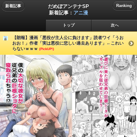
だめぽアンテナSP
Ranking
新着記事
新着記事：
アニ漫
トップ
次へ
【朗報】漫画「悪役が主人公に負けます」読者ワイ「うお
おお！」作者「実は悪役に悲しい過去あります」←これい
らないｗｗｗ
(PickUP!)