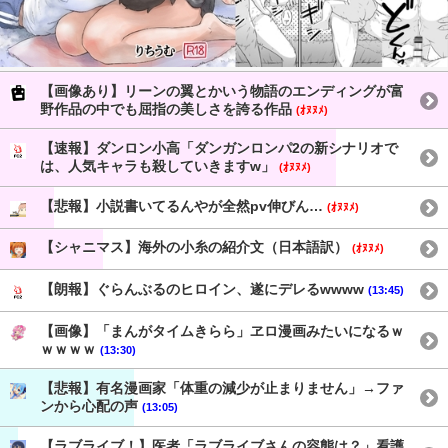
【画像あり】リーンの翼とかいう物語のエンディングが富
野作品の中でも屈指の美しさを誇る作品
(ｵﾇﾇﾒ)
【速報】ダンロン小高「ダンガンロンパ2の新シナリオで
は、人気キャラも殺していきますw」
(ｵﾇﾇﾒ)
【悲報】小説書いてるんやが全然pv伸びん…
(ｵﾇﾇﾒ)
【シャニマス】海外の小糸の紹介文（日本語訳）
(ｵﾇﾇﾒ)
【朗報】ぐらんぶるのヒロイン、遂にデレるwwww
(13:45)
【画像】「まんがタイムきらら」ヱロ漫画みたいになるｗ
ｗｗｗｗ
(13:30)
【悲報】有名漫画家「体重の減少が止まりません」→ファ
ンから心配の声
(13:05)
【ラブライブ！】医者「ラブライブさんの容態は？」看護