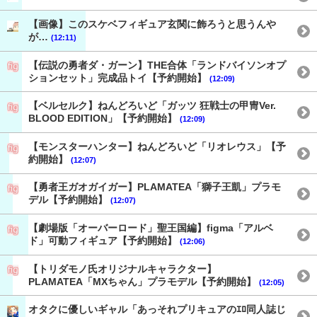
【画像】このスケベフィギュア玄関に飾ろうと思うんや
が…
(12:11)
【伝説の勇者ダ・ガーン】THE合体「ランドバイソンオプ
ションセット」完成品トイ【予約開始】
(12:09)
【ベルセルク】ねんどろいど「ガッツ 狂戦士の甲冑Ver.
BLOOD EDITION」【予約開始】
(12:09)
【モンスターハンター】ねんどろいど「リオレウス」【予
約開始】
(12:07)
【勇者王ガオガイガー】PLAMATEA「獅子王凱」プラモ
デル【予約開始】
(12:07)
【劇場版「オーバーロード」聖王国編】figma「アルベ
ド」可動フィギュア【予約開始】
(12:06)
【トリダモノ氏オリジナルキャラクター】
PLAMATEA「MXちゃん」プラモデル【予約開始】
(12:05)
オタクに優しいギャル「あっそれプリキュアのｴﾛ同人誌じ