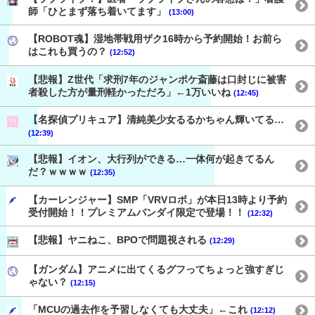
師「ひとまず落ち着いてます」
(13:00)
【ROBOT魂】湿地帯戦用ザク16時から予約開始！お前ら
はこれも買うの？
(12:52)
【悲報】Z世代「求刑7年のジャンポケ斎藤は口封じに被害
者殺した方が量刑軽かっただろ」←1万いいね
(12:45)
【名探偵プリキュア】清純美少女るるかちゃん輝いてる…
(12:39)
【悲報】イオン、大行列ができる…一体何が起きてるん
だ？ｗｗｗｗ
(12:35)
【カーレンジャー】SMP「VRVロボ」が本日13時より予約
受付開始！！プレミアムバンダイ限定で登場！！
(12:32)
【悲報】ヤニねこ、BPOで問題視される
(12:29)
【ガンダム】アニメに出てくるグフってちょっと強すぎじ
ゃない？
(12:15)
「MCUの過去作を予習しなくても大丈夫」←これ
(12:12)