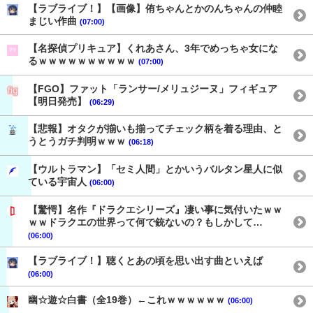
【ラブライブ！】【画像】侑ちゃんとかのんちゃんの仲睦
まじい作曲
(07:00)
【名探偵プリキュア】くれあさん、3年でめっちゃ女にな
るｗｗｗｗｗｗｗｗｗｗ
(07:00)
【FGO】ファット「ランサー/メリュジーヌ」フィギュア
【明日発売】
(06:29)
【悲報】オタクが揃いも揃ってチェック柄を着る理由、と
うとうガチ判明ｗｗｗ
(06:18)
【ウルトラマン】「セミ人間」とかいうバルタン星人に似
ている宇宙人
(06:00)
【驚愕】名作『ドラクエシリーズ』凄い事に気付いたｗｗ
ｗｗドラクエの世界って何で銃ないの？もしかして…
(06:00)
【ラブライブ！】聴くとあの頃を思い出す曲といえば
(06:00)
幽☆遊☆白書（全19巻）←これｗｗｗｗｗｗ
(06:00)