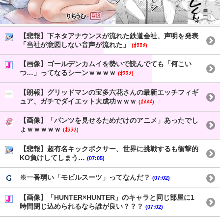
【悲報】下ネタアナウンスが流れた鉄道会社、声明を発表
「当社が意図しない音声が流れた」
(ｵﾇﾇﾒ)
【画像】ゴールデンカムイを勢いで読んでても「何こい
つ…」ってなるシーンｗｗｗｗ
(ｵﾇﾇﾒ)
【朗報】グリッドマンの宝多六花さんの最新エッチフィギ
ュア、ガチでダイエット大成功ｗｗｗ
(ｵﾇﾇﾒ)
【画像】「パンツを見せるためだけのアニメ」あったでし
ょｗｗｗｗｗ
(ｵﾇﾇﾒ)
【悲報】超有名キックボクサー、世界に挑戦するも衝撃的
KO負けしてしまう…
(07:05)
※一番弱い「モビルスーツ」ってなんだ？
(07:02)
【画像】「HUNTER×HUNTER」のキャラと同じ部屋に1
時間閉じ込められるなら誰が良い？？？
(07:02)