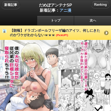
だめぽアンテナSP
Ranking
新着記事
新着記事：
アニ漫
トップ
次へ
【朗報】ドラゴンボールフリーザ編のアイツ、何しにきた
のかワケがわからないｗｗｗ
(PickUP!)