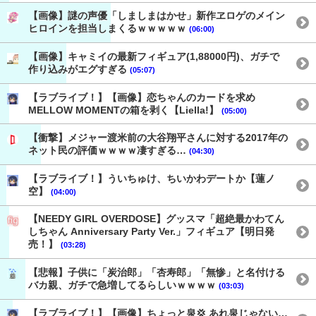
【画像】謎の声優「しましまはかせ」新作ヱロゲのメイン
ヒロインを担当しまくるｗｗｗｗｗ
(06:00)
【画像】キャミイの最新フィギュア(1,88000円)、ガチで
作り込みがエグすぎる
(05:07)
【ラブライブ！】【画像】恋ちゃんのカードを求め
MELLOW MOMENTの箱を剥く【Liella!】
(05:00)
【衝撃】メジャー渡米前の大谷翔平さんに対する2017年の
ネット民の評価ｗｗｗｗ凄すぎる…
(04:30)
【ラブライブ！】ういちゅけ、ちいかわデートか【蓮ノ
空】
(04:00)
【NEEDY GIRL OVERDOSE】グッスマ「超絶最かわてん
しちゃん Anniversary Party Ver.」フィギュア【明日発
売！】
(03:28)
【悲報】子供に「炭治郎」「杏寿郎」「無惨」と名付ける
バカ親、ガチで急増してるらしいｗｗｗｗ
(03:03)
【ラブライブ！】【画像】ちょっと泉💢 あれ泉じゃない…