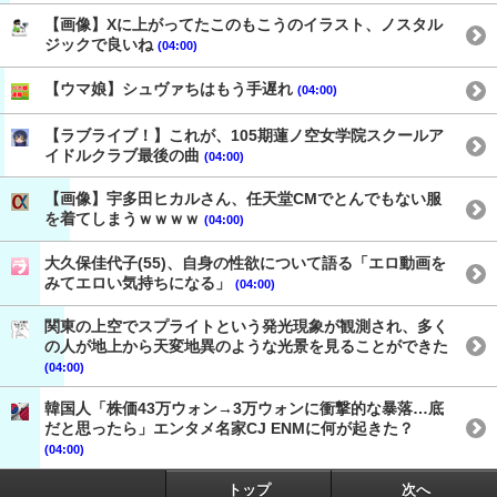
【画像】Xに上がってたこのもこうのイラスト、ノスタル
ジックで良いね
(04:00)
【ウマ娘】シュヴァちはもう手遅れ
(04:00)
【ラブライブ！】これが、105期蓮ノ空女学院スクールア
イドルクラブ最後の曲
(04:00)
【画像】宇多田ヒカルさん、任天堂CMでとんでもない服
を着てしまうｗｗｗｗ
(04:00)
大久保佳代子(55)、自身の性欲について語る「エロ動画を
みてエロい気持ちになる」
(04:00)
関東の上空でスプライトという発光現象が観測され、多く
の人が地上から天変地異のような光景を見ることができた
(04:00)
韓国人「株価43万ウォン→3万ウォンに衝撃的な暴落…底
だと思ったら」エンタメ名家CJ ENMに何が起きた？
(04:00)
トップ
次へ