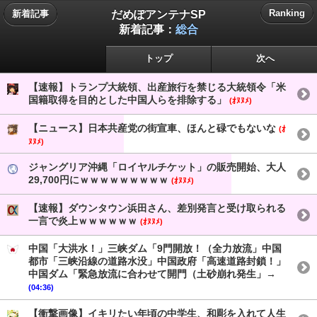
だめぽアンテナSP
Ranking
新着記事
新着記事：
総合
トップ
次へ
【速報】トランプ大統領、出産旅行を禁じる大統領令「米
国籍取得を目的とした中国人らを排除する」
(ｵﾇﾇﾒ)
【ニュース】日本共産党の街宣車、ほんと碌でもないな
(ｵ
ﾇﾇﾒ)
ジャングリア沖縄「ロイヤルチケット」の販売開始、大人
29,700円にｗｗｗｗｗｗｗｗｗ
(ｵﾇﾇﾒ)
【速報】ダウンタウン浜田さん、差別発言と受け取られる
一言で炎上ｗｗｗｗｗｗ
(ｵﾇﾇﾒ)
中国「大洪水！」三峡ダム「9門開放！（全力放流」中国
都市「三峡沿線の道路水没」中国政府「高速道路封鎖！」
中国ダム「緊急放流に合わせて開門（土砂崩れ発生」→
(04:36)
【衝撃画像】イキリたい年頃の中学生、和彫を入れて人生