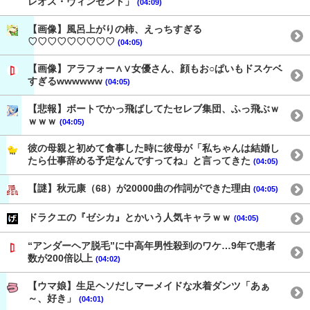
レオス・ヴィンセント」
(04:09)
【画像】風呂上がりの柿、えっちすぎる
♡♡♡♡♡♡♡♡♡
(04:05)
【画像】アラフォー∧∨女優さん、顔もお○ぱいもドスケベ
すぎるwwwwww
(04:05)
【悲報】ボートでかっ飛ばしてたセレブ集団、ふっ飛ぶｗ
ｗｗｗ
(04:05)
彼の母親と初めて食事した時に彼母が「私ちゃんは結婚し
たら仕事辞める予定なんですってね」と言ってきた
(04:05)
【謎】秋元康（68）が20000曲の作詞ができた理由
(04:05)
ドラクエの『ゼシカ』とかいう人気キャラｗｗ
(04:05)
“アンダーヘア脱毛”に中高年男性殺到のワケ…9年で患者
数が200倍以上
(04:02)
【ウマ娘】生足ヘソだしマーメイドな水着ダンツ「あぁ
～、好き」
(04:01)