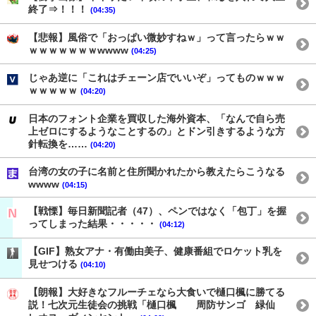
終了⇒！！！
(04:35)
【悲報】風俗で「おっぱい微妙すねｗ」って言ったらｗｗ
ｗｗｗｗｗｗｗwwww
(04:25)
じゃあ逆に「これはチェーン店でいいぞ」ってものｗｗｗ
ｗｗｗｗｗ
(04:20)
日本のフォント企業を買収した海外資本、「なんで自ら売
上ゼロにするようなことするの」とドン引きするような方
針転換を……
(04:20)
台湾の女の子に名前と住所聞かれたから教えたらこうなる
wwww
(04:15)
【戦慄】毎日新聞記者（47）、ペンではなく「包丁」を握
ってしまった結果・・・・・
(04:12)
【GIF】熟女アナ・有働由美子、健康番組でロケット乳を
見せつける
(04:10)
【朗報】大好きなフルーチェなら大食いで樋口楓に勝てる
説！七次元生徒会の挑戦「樋口楓 周防サンゴ 緑仙